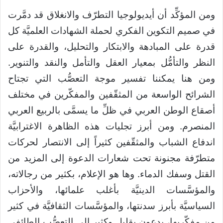
ومن المؤكِّد أن أيديولوجيا التطرّف والانغلاق قد دمَّرت
في صميم التكوين الفكري لحملة الشهادات العلميَّة كل
قدرة على المبادهة والابتكار والتحليل، والقدرة على
النظر والتأمُّل بمعيار العقل والتأمل والنقد والتنوير.
ومن هنا يمكننا تفسير موجة التعصُّب التي تجتاح
الشرائح الواسعة من المثقّفين والمفكّرين في مختلف
أصقاع الوطن العربي في ظلِّ ما يسمَّى بالربيع العربي
المنصرم. ومن أبرز تجليات هذه الظاهرة الاغترابيَّة
اندفاع الشباب والمثقّفين كثيراً إلى الانتصار لحركات
متطرّفة مجنونة تحت شعارات الدعوة إلى المزيد من
القتل وسفك الدماء. وها هو الإعلام، بكثير من رجالاته،
والمؤسَّسات الدينيَّة بأغلب علمائها، والأحزاب
السياسيَّة بأبرز سدنتها، والمؤسَّسات الثقافيَّة في كثير
من مفكّريها، يدعون بقليل وكثير إلى التعصُّب الطائفي