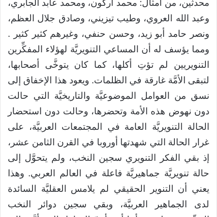
محدثين، من أمثال: محمد أركون، ومحمد عابد الجابري،
وعبد الله العروي، وطيب تيزيني، وصادق جلال العظم،
ونصر حامد أبو زيد، وحسن حنفي، وغيرهم كثير كثير .
ومما يؤسف له أن المساعي التنويريَّة لهؤلاء المفكِّرين
التنويريين لم تؤتِ أكلها، كما كان يتوخَّى أصحابها،
لتبقى الأمَّة غارقة في الظلمات. ويعود هذا الإخفاق إلى
نسق من العوامل الموضوعيَّة والتاريخيَّة التي حالت
دون نهوض هذه الأمة وتحضرها، وحالت دون استحضار
الحالة التنويريَّة العامة في المجتمعات العربيَّة، على
غرار الحالة التي شهدتها أوروبا في القرن الثامن عشر،
إذ بقي الفكر التنويري سجين النخب، ولم يتحوَّل إلى
حالة تنويريَّة جماهيريَّة فاعلة في العالم العربي. وهذا
يعني أن التنوير الحقيقي لم يلامس العقليَّة السائدة
لدى الجماهير العربيَّة، وبقي سجين دوائر النخب