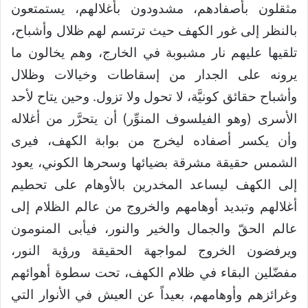
مثقلون بأصفادهم، مشدودون بأغلالهم، يستمتعون
بالنظر إلى غور الكهف حيث ترتسم لهم ظلال وأشباح،
تلقيها عليهم نار مشبوبة في الخارج، وهم يخالون ما
يرونه على الجدار من إسقاطات وخيالات وظلال
وأشباح حقائق كونيَّة، لا تحول ولا تزول. وحين يتاح لأحد
الأسرى (وهو الفيلسوف المنوِّر) أن يتحرَّر من أغلاله
وأن يكسر أصفاده ليخرج من بوابة الكهف، فيرى
الشمس حقيقة مشرقة بضيائها وسحرها الكوني، يعود
إلى الكهف ليساعد المخدرين بالأوهام على تحطيم
أغلالهم وتبديد أوهامهم والخروج من عالم الظلام إلى
عالم الحقّ والجمال والخير والنور، فيأبى المنومون
ويرفضون الخروج لمواجهة الحقيقة ورؤية النور،
مفضّلين البقاء في ظلام الكهف، تحت سطوة أهوائهم
وغرائزهم وأوهامهم، بعيداً عن العيش في الأنوار التي