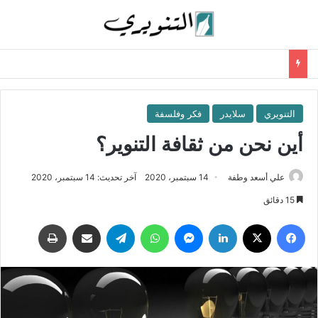
التنويري
سلايدر
فكر وفلسفة
أين نحن من ثقافة التنوير؟
علي أسعد وطفة
14 سبتمبر، 2020
آخر تحديث: 14 سبتمبر، 2020
15 دقائق
فيسبوك
‫X
لينكدإن
ماسنجر
واتساب
تيلقرام
مشاركة عبر البريد
طباعة