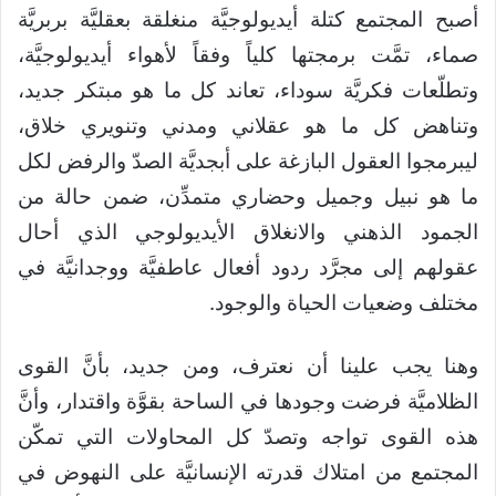
أصبح المجتمع كتلة أيديولوجيَّة منغلقة بعقليَّة بربريَّة
صماء، تمَّت برمجتها كلياً وفقاً لأهواء أيديولوجيَّة،
وتطلّعات فكريَّة سوداء، تعاند كل ما هو مبتكر جديد،
وتناهض كل ما هو عقلاني ومدني وتنويري خلاق،
ليبرمجوا العقول البازغة على أبجديَّة الصدّ والرفض لكل
ما هو نبيل وجميل وحضاري متمدِّن، ضمن حالة من
الجمود الذهني والانغلاق الأيديولوجي الذي أحال
عقولهم إلى مجرَّد ردود أفعال عاطفيَّة ووجدانيَّة في
مختلف وضعيات الحياة والوجود.
وهنا يجب علينا أن نعترف، ومن جديد، بأنَّ القوى
الظلاميَّة فرضت وجودها في الساحة بقوَّة واقتدار، وأنَّ
هذه القوى تواجه وتصدّ كل المحاولات التي تمكّن
المجتمع من امتلاك قدرته الإنسانيَّة على النهوض في