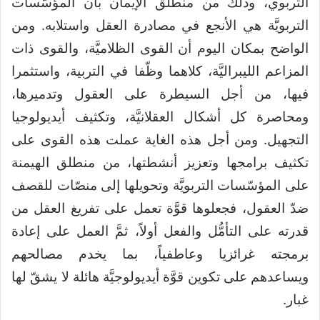
التربوي، وذلك من منطلق الإيمان بأن المؤسَّسات
التربويَّة هي الأنجع في مصادرة العقل واستلابه. ومن
الواضح بمكان اليوم أن القوى الظلاميَّة، والقوى ذات
المزاعم الليبراليَّة، كلاهما وظّفا في التربية، واستثمرا
فيها، من أجل السيطرة على العقول وتدميرها،
ومحاصرة كل أشكال العقلانيَّة، وتكثيف أيديولوجيا
التجهيل. ومن أجل هذه الغاية عملت هذه القوى على
تكثيف برامجها وتعزيز أنشطتها، من منطلق الهيمنة
على المؤسّسات التربويَّة وتحويلها إلى منصّات للقصف
ضدّ العقول، فجعلوها قوَّة تعمل على تفريغ العقل من
قدرته على التأمُّل والفعل أولاً، ثمَّ العمل على إعادة
برمجته غرائزيا وعاطفياً، بما يخدم مصالحهم
ويساعدهم على تكوين قوَّة أيديولوجيَّة هائلة لا يشقّ لها
غبار.