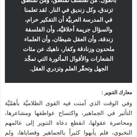
بالقول: من تفلسف تمنطق، ومن تمنطق
تزندق، وكل زنديق في النار. لقد تعلمنا
في المدرسة العربيَّة أن التفكير حرام،
والسؤال جريمة أخلاقيَّة، وأن الفلسفة
زندقة، وأن العقل شيطان، وأن العلماء
ملحدون وزنادقة وكفار، ناهيك عن مئات
الشعارات والأقوال المأثورة التي تمجِّد
الجهل وتحقّر العلم وتزدري العقل.
معارك التنوير :
وفي الوقت الذي آمنت فيه القوى الظلاميَّة بأهمّيَّة
التأثير في الجماهير، واكتساح عواطفها ومشاعرها،
ومحاصرة عقولها، انقطع دعاة التنوير إلى عالمهم
النخبوي، فلم يأبهوا كثيراً بالجماهير وقضاياها، ولم