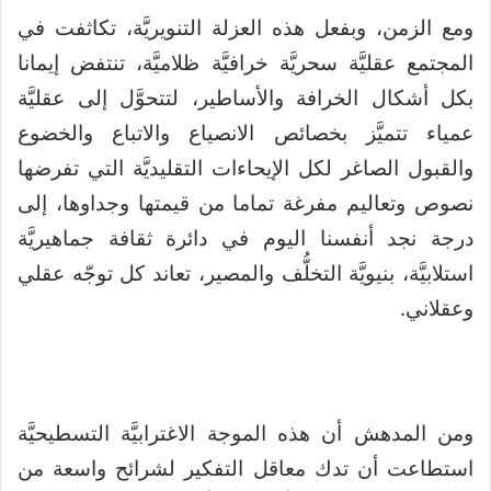
ومع الزمن، وبفعل هذه العزلة التنويريَّة، تكاثفت في
المجتمع عقليَّة سحريَّة خرافيَّة ظلاميَّة، تنتفض إيمانا
بكل أشكال الخرافة والأساطير، لتتحوَّل إلى عقليَّة
عمياء تتميَّز بخصائص الانصياع والاتباع والخضوع
والقبول الصاغر لكل الإيحاءات التقليديَّة التي تفرضها
نصوص وتعاليم مفرغة تماما من قيمتها وجداوها، إلى
درجة نجد أنفسنا اليوم في دائرة ثقافة جماهيريَّة
استلابيَّة، بنيويَّة التخلُّف والمصير، تعاند كل توجّه عقلي
وعقلاني.
ومن المدهش أن هذه الموجة الاغترابيَّة التسطيحيَّة
استطاعت أن تدك معاقل التفكير لشرائح واسعة من