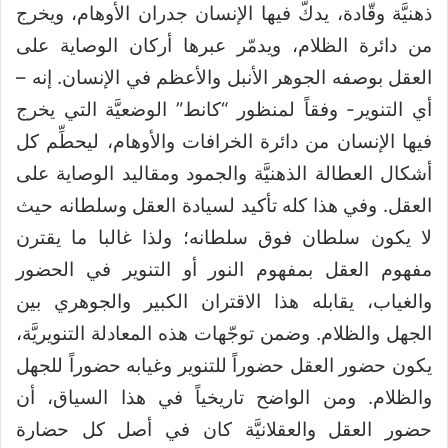
ذهنيَّة وقّادة، يدكُّ فيها الإنسان جدران الأوهام، ويخرج
من دائرة الظلام، ويدمّر عبرها أركان الوصاية على
العقل بوصفه الجوهر الأنبل والأعظم في الإنسان. إنه –
أي التنوير- وفقاً لمنظور “كانط” الوضعيَّة التي يخرج
فيها الإنسان من دائرة الخرافات والأوهام، ليحطِّم كل
أشكال العطالة الذهنيَّة والجمود ومقاليد الوصاية على
العقل. وفي هذا كله تأكيد لسيادة العقل وسلطانه حيث
لا يكون سلطان فوق سلطانه؛ ولذا غالبا ما يقترن
مفهوم العقل بمفهوم النور أو التنوير في الحضور
والغياب، يقابله هذا الاقتران الكبير والجوهري بين
الجهل والظلام. وضمن توجّهات هذه المعادلة التنويريَّة،
يكون حضور العقل حضوراً للتنوير وغيابه حضوراً للجهل
والظلام. ومن الواضح تاريخياً في هذا السياق، أن
حضور العقل والعقلانيَّة كان في أصل كل حضارة