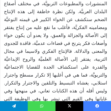
المنشورات والمطبوعات التربويَّة، في مختلف أصقاع
البلدان العربيَّة. ولكن نظرة خاطفة إلى هذه الإنتاج
الضخم ستكشف عن الخواء الكبير في قيمته النوعيَّة
ومضامينه الفكريَّة، فأغلب ما نقع عليه من إنتاج يفتقر
إلى الأصالة والجزالة والعمق، ولا يعدو أن يكون خواء
وأضغاث فكر يترنح في فضاءات عدميَّة، فاقدة للجدوى
والمعنى والدلالة. فالإنتاج الفكري ولاسيما في مجال
التربية، يفتقر إلى الأصالة العلميَّة والروح الإبداعيَّة
والقدرة على استكشاف الجدة للقضايا الاجتماعيَّة
والتربويَّة، فما هي في أغلبها إلا تكرار مسطح واجترار
استلابي، يغشاه التبسيط والتلقين والاجترار والتكرار.
وليس أقله أن هذه الكتابات تعاني، في منهجها وفي
غاياتها وفي القيم التي تبشر بها وفي الوظيفة التي
تدانيها وتقاربها.