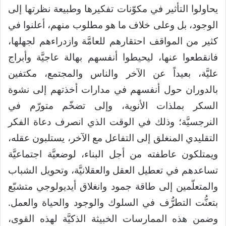
يحاولوا التأثير في مكوّنات تفكيرها وطبيعة نظرتها إلى
الوجود، بل وعلى خلاف ما هو مطلوب منهم، أعلنوا في
كثير من المواقف احتقارهم للعامَّة وازدراءهم لجهلها،
فانقطعوا عنها، ليحيطوا أنفسهم بهالة عاجيَّة وأبراج
عليَّة، بعيداً عن الآخر والناس والمجتمع، مكتفين
بالدوران حول أنفسهم في مدارات أخذتهم إلى نشوة
السكر بملذات الأنوية، وإلى تضخّم متورّم في
النرجسيَّة؛ وذلك في الوقت الذي انصرف دعاة الفكر
التقليدي المنغلق إلى التفاعل مع الآخر، يستلبون عقله،
ويمتلكون عاطفته من أجل البناء، لوضعيَّة اجتماعيَّة
تساعدهم في تعطيل العقل والعقلانيَّة، وتحويل الشباب
والمتعلّمين إلى طاقة جمود وانغلاق أيديولوجي متشبّع
بتعنُّت التطرُّف في السلوك والوجود والحياة والعمل.
وضمن هذه الممارسات الخبيثة الذكيَّة لهذه القوى،