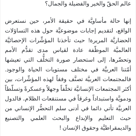
عالم الحقّ والخير والفضيلة والجمال؟
إنها حالة مأساويَّة في حقيقة الأمر، حين نستعرض
الواقع، لتقديم إجابات موضوعيَّة حول هذه التساؤلات
الحضاريَّة المريرة! حيث تأخذنا المؤشِّرات الإحصائيَّة
العالميَّة الموظّفة عادة لقياس مدى تقدُّم الأمم
وتحضّرها، إلى استحضار صورة التخلُّف التي تعيشها
أمّتنا العربيَّة في مختلف مستويات الحياة والوجود.
فالمجتمعات العربيَّة تصنَّف وفقاً لهذه المؤشِّرات، بين
أكثر المجتمعات الإنسانيَّة تخلّفاً وجهلاً وعسكرةً وتسلّطاً
ودمويَّة واستبداداً وغرقاً في مستنقعات الظلام
.
فالدول
العربيَّة تأتي دائما في أدنى سلم التحضُّر الإنساني من
حيث التعليم والإبداع والبحث العلمي والتصنيع
والديمقراطيَّة وحقوق الإنسان !