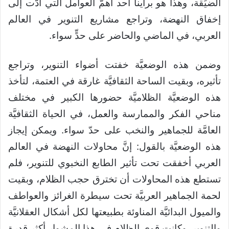
الضيِّقة، وهذا هو برأينا أحد أهمّ العوامل التي أدَّت إلى
إخفاق النهضة، وتراجع مشاريع التنوير في العالم
العربي، في الماضي والحاضر على حدٍّ سواء.
وضمن هذه الوضعيَّة خفتت أضواء التنوير، وتراجع
تأثيره، وبقيت الساحة الثقافيَّة غارقة في العتمة، لتأخذ
هذه الوضعيَّة الظلاميَّة حضورها الكبير في مختلف
مناحي الفكر والممارسة والعمل، في الحياة الثقافيَّة
العامَّة للجماهير والنخب على حدّ سواء. ويمكن إيجاز
هذه الوضعيَّة بالقول: إنَّ محاولات النهضة في العالم
العربي أخفقت تحت تأثير الطابع النخبوي للتنوير، فلم
تستطع هذه المحاولات أن تخترق حجب الظلام، وبقيت
لحمة الجماهير العربيَّة تحت سيطرة الغرائز والعواطف
والميول البدائيَّة المناوئة بطبيعتها لكل أشكال العقلانيَّة
والتنوير. وكانت قوى الظلام في هذا المشوار أكثر قدرة