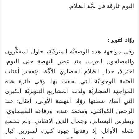
اليوم غارقة في لجَّة الظلام.
روّاد التنوير :
وفي مواجهة هذه الوضعيَّة المتردّيَّة، حاول المفكِّرون
والمصلحون العرب، منذ عصر النهضة حتى اليوم،
اختراق جدار الظلام الحضاري للأمَّة، وتفجير أعتاب
العتمة الوجوديَّة التي لحقت بها. وفي دائرة هذه
المواجهة الحضاريَّة ولدت المشاريع التنويريَّة الكبرى
التي أضاء شعلتها روّاد النهضة الأولى، أمثال: عبد
الرحمن الكواكبي، ومحمد عبده، ورفاعة الطهطاوي،
وبطرس البستاني، وجمال الدين الافغاني. ولم تنقطع
شعلة الأوائل، إذ رفدتها جهود كبيرة لمنورين كبار