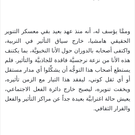
وممَّا يؤسف له، أنه منذ عهد بعيد بقي معسكر التنوير
الحقيقي هامشيا، خارج سياق التأثير في التربية،
واكتفى أصحابه بالدوران حول الأنا النخبويَّة، بما يكتنف
هذه الأنا من نزعة نرجسيَّة فاقدة للجاذبيَّة والتأثير. فلم
يستطع أصحاب هذا التوجُّه أن يشكِّلوا أي مدار مستقل
أو أي ثقل كوني، ليفقد هذا التيار مع الزمن تأثيره،
ويخفت تنويره، ليصبح خارج دائرة الفعل الاجتماعي،
يعيش حالة اغترابيَّة بعيدة جداً عن مراكز التأثير والفعل
والقرار الثقافي.