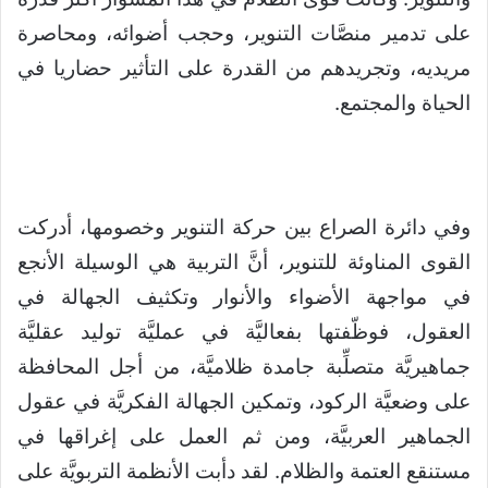
على تدمير منصَّات التنوير، وحجب أضوائه، ومحاصرة
مريديه، وتجريدهم من القدرة على التأثير حضاريا في
الحياة والمجتمع.
وفي دائرة الصراع بين حركة التنوير وخصومها، أدركت
القوى المناوئة للتنوير، أنَّ التربية هي الوسيلة الأنجع
في مواجهة الأضواء والأنوار وتكثيف الجهالة في
العقول، فوظّفتها بفعاليَّة في عمليَّة توليد عقليَّة
جماهيريَّة متصلِّبة جامدة ظلاميَّة، من أجل المحافظة
على وضعيَّة الركود، وتمكين الجهالة الفكريَّة في عقول
الجماهير العربيَّة، ومن ثم العمل على إغراقها في
مستنقع العتمة والظلام. لقد دأبت الأنظمة التربويَّة على