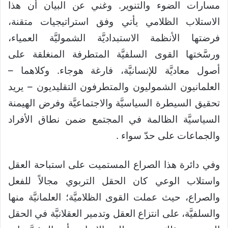
مسارات الضوء والتنوير. وغني عن البيان أن هذا
الاستلاب الظلامي يأتي وفق استراتيجيات متقنة،
فرضتها الأنظمة الاستبداديَّة الشموليَّة العمياء،
ورسَّختها القوى السلفيَّة المتطرفة المنغلقة على
أصول معاديَّة للإنسانيَّة، فارغة هوجاء. وكلاهما –
العلمانيون الشموليون والمتطرفون التقليديون – يريد
تحقيق السيطرة السياسيَّة والاجتماعيَّة وفرض الهيمنة
السياسيَّة الظالمة في المجتمع ضمن نطاق الأفراد
والجماعات على حدّ سواء .
وفي دائرة هذا الصراع المستميت على استباحة العقل
واستلاب الوعي كان الحقل التربوي مجالاً للفعل
والصراع، حيث عملت القوى الظلاميَّة؛ العلمانيَّة منها
والسلفيَّة، على انتزاع العقل وتدمير العقلانيَّة في الحقل