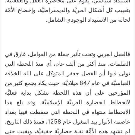
استبداد سياسي، يقوم على محاصرة العقل والعقلانيَّة؛
بتغييب كل أشكال الحريَّة والديمقراطيَّة، وإخضاع الأمّة
لحالة من الاستبداد الوجودي الشامل.
فالعقل العربي وتحت تأثير جملة من العوامل، غارق في
الظلمات، منذ أكثر من ألف عام، أي منذ اللحظة التي
تولى فيها أبو الفضل جعفر المتوكل على الله الخلافة
العباسيَّة في عام 847 ميلاديَّة، حيث يكاد يجمع كثير من
المؤرخين على أن هذه اللحظة تشكل بداية فعليَّة
لانحطاط الحضارة العربيَّة الإسلاميَّة. وقد بلغ هذا
الانحطاط منتهاه في اللحظة التي سقطت فيها بغداد
عاصمة الأنوار بيد المغول عام 1258، فمنذ ذلك التاريخ،
لم تشهد هذه الأمَّة نقلة حضاريَّة حقيقيَّة، وبقيت حتى