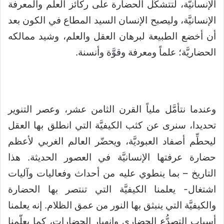
الإنسانيَّة، لتتشكَّل الحضارة على ركائز العلم والمعرفة
الإنسانيَّة، وليصبح الإنسان السيد المطاع في الكون بعد
أن أخضع الطبيعة لبرهان العقل والعلم، وشيد ممالكه
الحضاريَّة؛ علماً ومعرفة وقوَّة وأنسنة.
وعندما نتأمَّل ملياً القرن الثامن عشر، وعصر التنوير
تحديدا، سنرى عن كثب الكيفيَّة التي انطلق بها العقل
ليحطِّم أصفاد العبوديَّة، ويحضّر العالم الغربي لأعظم
حضارة عرفتها الإنسانيَّة في العصور الحديثة. هذا
التاريخ – بما ينطوي عليه من أحداث وفعاليات وآليات
اشتغال- يعلمنا الكيفيَّة التي تنتصر بها الحضارة
والكيفيَّة التي ينبثق بها النور من عمق الظلام. إنه يعلمنا
أسباب التصدُّع الحضاري وانهيار الحضارات، كما يعلّمنا