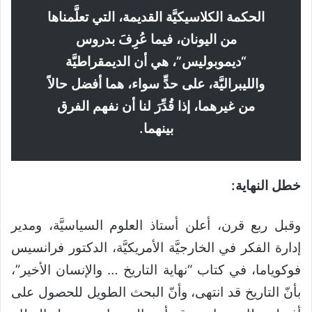
الحكمة الكلاسيكيَّة القديمة، التي تعلَّمناها
من اليونان، فيما عُرِفَ بدروس
“ديموبوليس”، هي أن الديمقراطيَّة
والليبراليَّة، على حدٍّ سواء، هما أفضل حالاً
من غيرهما، إذا قُدِّرَ لنا أن نفهم الفرق
بينهما.
خطل النهاية:
وقبل ربع قرن، أعلن أستاذ العلوم السياسيَّة، ومدير
إدارة الفكر في الخارجيَّة الأمريكيَّة، الدكتور فرانسيس
فوكوياما، في كتاب “نهاية التاريخ … والإنسان الأخير”،
بأنّ التاريخ قد انتهى، وأنّ البحث الطويل للحصول على