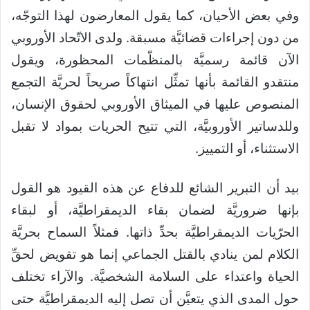
وفي بعض الأحيان، كما يقول المعارضون لهذا التوجّه،
من دون إجراءات قضائيَّة مسبقة. ولدى الاتّحاد الأوروبي
الآن قائمة رسميَّة بالمنظّمات المحظورة، ويقول
منتقدو القائمة بأنها تمثِّل انتهاكاً صريحاً لحريَّة التجمع
المنصوص عليها في الميثاق الأوروبي لحقوق الإنسان،
وللدساتير الأوروبيَّة، التي تتيح الحريات بمواد لا تقبل
الاستثناء، أو التمييز.
بيد أن التبرير الشائع للدفاع عن هذه القيود هو القول
بإنها ضروريَّة لضمان بقاء الديمقراطيَّة، أو لبقاء
الحرّيات الديمقراطيَّة بحدِّ ذاتها. فمثلاً السماح بحريَّة
الكلام لمن ينادي بالقتل الجماعي إنما هو تقويض لحقِّ
الحياة واعتداء على السلامة الشخصيَّة. والآراء تختلف
حول المدى الذي يتعيَّن أن تصل إليه الديمقراطيَّة حتى