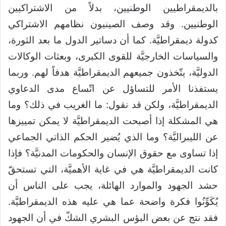
بالديمقراطيين الوطنيين، بدلاً من الاشتراكيين
الوطنيين. وقد وصف الصينيون نظامهم الاشتراكي
كدولة ديمقراطيَّة. كما أن دساتير الدول ما بعد الثورة،
والسياسات الخارجيَّة للقوى الكبرى، وبعثات الوكالات
الدوليَّة، يتّخذون جميعهم الديمقراطيَّة هدفاً لهم. وربما
يستفذنا الأمر للتساؤل عن اتّساع مدى الدعاوي
الديمقراطيَّة، ولكن قد نقول: ما الغريب في ذلك؟ وما
هي المشكلة إذا أصبحت الديمقراطيَّة لا يمكن تمييزها
عن الليبراليَّة؟ وما الذي يُضير الحكم الذاتي الجماعي
إذا تساوى مع حقوق الإنسان والحكومات المدنيَّة؟ فإذا
كانت الديمقراطيَّة هي في غاية الأهميَّة، التي تستحقّ
حشد الجهود والموارد الهائلة، يجب على الناس أن
يُكَوِّنُوا فكرة واضحة عما هي عليه هذه الديمقراطيَّة.
فقد نتج عن بعض البؤس البشري الشكّ في أن الجهود