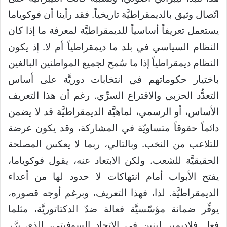
اتّصال وثيق بالديمقراطيَّة تاريخياً. فقد رأينا أن فوكوياما
يستعمل تعريفاً أساسياً للديمقراطيَّة لمعرفة ما إذا كان
النظام السياسي في بلد ما ديمقراطياً أم لا. إذ يكون
النظام ديمقراطياً إذا ما سُمح لجميع المواطنين البالغين
باختيار حكوماتهم في انتخابات دوريَّة على أساس
التعدُّد الحزبي والاقتراع السرِّي. رغم أن هذا التعريف
الأساس، أو الرسمي، لماهيَّة الديمقراطيَّة قد لا يضمن
دائماً حقوقاً متساويّة في المشاركة، وقد يكون عرضة
للتلاعب من النخب. وبالتالي، ربما لا يعكس المصلحة
الحقيقيَّة للشعب. ولكن الابتعاد عنه، يقول فوكوياما،
يفتح الأبواب أمام انتهاكات لا حدود لها من أعداء
الديمقراطيَّة. لذا، فهذا التعريف، وبرغم أوجه قصوره،
يوفِّر ضمانة مؤسّسيَّة فعالة ضدّ الدكتاتوريَّة، مثلما
فعل فلاديمير لينين في الاتحاد السوفيتي، الذي برَّر