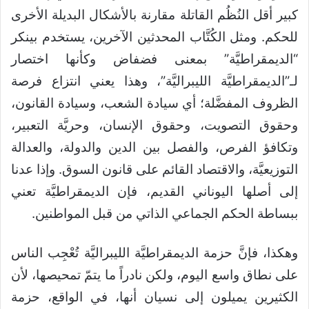
كبير أقل النُظُم القاتلة مقارنة بالأشكال البديلة الأخرى
للحكم. ومثل الكُتَّاب المحدثين الآخرين، يستخدم بينكر
“الديمقراطيَّة” بمعنى فضفاض وكأنها اختصار
لـ”الديمقراطيَّة الليبراليَّة”، وهذا يعني انتزاع فرصة
الظروف المفضَّلة؛ أي سيادة الشعب، وسيادة القانون،
وحقوق التصويت، وحقوق الإنسان، وحريَّة التعبير،
وتكافؤ الفرص، والفصل بين الدين والدولة، والعدالة
التوزيعيَّة، والاقتصاد القائم على قانون السوق. وإذا عدنا
إلى أصلها اليوناني القديم، فإن الديمقراطيَّة تعني
ببساطة الحكم الجماعي الذاتي من قبل المواطنين.
وهكذا، فإنَّ حزمة الديمقراطيَّة الليبراليَّة تُعْجِب الناس
على نطاق واسع اليوم، ولكن نادراً ما يتمّ تمحيصها، لأن
الكثيرين يميلون إلى نسيان أنها، في الواقع، حزمة