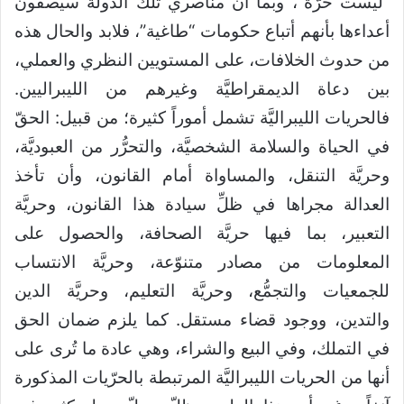
“ليست حرّة”، وبما أن مناصري تلك الدولة سيصفون
أعداءها بأنهم أتباع حكومات “طاغية”، فلابد والحال هذه
من حدوث الخلافات، على المستويين النظري والعملي،
بين دعاة الديمقراطيَّة وغيرهم من الليبراليين.
فالحريات الليبراليَّة تشمل أموراً كثيرة؛ من قبيل: الحقّ
في الحياة والسلامة الشخصيَّة، والتحرُّر من العبوديَّة،
وحريَّة التنقل، والمساواة أمام القانون، وأن تأخذ
العدالة مجراها في ظلِّ سيادة هذا القانون، وحريَّة
التعبير، بما فيها حريَّة الصحافة، والحصول على
المعلومات من مصادر متنوّعة، وحريَّة الانتساب
للجمعيات والتجمُّع، وحريَّة التعليم، وحريَّة الدين
والتدين، ووجود قضاء مستقل. كما يلزم ضمان الحق
في التملك، وفي البيع والشراء، وهي عادة ما تُرى على
أنها من الحريات الليبراليَّة المرتبطة بالحرّيات المذكورة