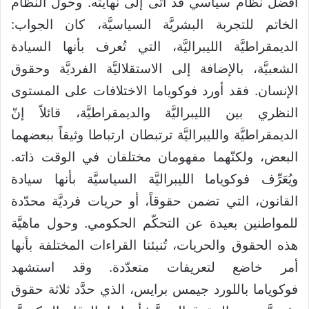
أفضل نظام سياسي قد أتى إلى نهايته. وحول النظام
الخاتم للتجربة البشريَّة السياسيَّة، كان الجواب:
الديمقراطيَّة الليبراليَّة، التي تُعرف بأنها السيادة
الشعبيَّة، بالإضافة إلى الاستقلاليَّة الفرديَّة وحقوق
الإنسان. فقد أورد فوكوياما الاختلافات على المستوى
النظري بين الليبراليَّة والديمقراطيَّة، قائلاً إنّ
الديمقراطيَّة والليبراليَّة ترتبطان ارتباطا وثيقاً ببعضهما
البعض، ولكنّهما مفهومان مختلفان في الوقت ذاته.
ويُعَرِّف فوكوياما الليبراليَّة السياسيَّة بأنها سيادة
القانون، التي تضمن حقوقاً، أو حريات فرديَّة محدّدة
للمواطنين بعيدة عن التحكّم الحكومي. وحول ماهيَّة
هذه الحقوق والحريات، تُنبئنا القراءات المختلفة بأنها
أمر خاضع لتعريفات متعدّدة. وقد استشهد
فوكوياما باللورد جيمس برايس، الذي حدَّد ثلاثة حقوق