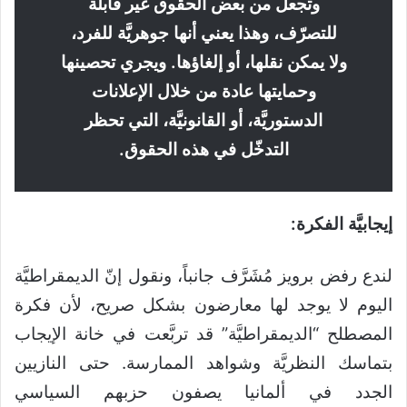
وتجعل من بعض الحقوق غير قابلة
للتصرّف، وهذا يعني أنها جوهريَّة للفرد،
ولا يمكن نقلها، أو إلغاؤها. ويجري تحصينها
وحمايتها عادة من خلال الإعلانات
الدستوريَّة، أو القانونيَّة، التي تحظر
التدخّل في هذه الحقوق.
إيجابيَّة الفكرة:
لندع رفض برويز مُشَرَّف جانباً، ونقول إنّ الديمقراطيَّة
اليوم لا يوجد لها معارضون بشكل صريح، لأن فكرة
المصطلح “الديمقراطيَّة” قد تربَّعت في خانة الإيجاب
بتماسك النظريَّة وشواهد الممارسة. حتى النازيين
الجدد في ألمانيا يصفون حزبهم السياسي