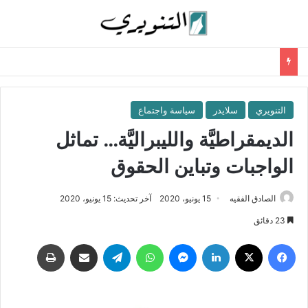
التنويري
سلايدر
سياسة واجتماع
الديمقراطيَّة والليبراليَّة… تماثل
الواجبات وتباين الحقوق
الصادق الفقيه
15 يونيو، 2020
آخر تحديث: 15 يونيو، 2020
23 دقائق
فيسبوك
‫X
لينكدإن
ماسنجر
واتساب
تيلقرام
مشاركة عبر البريد
طباعة