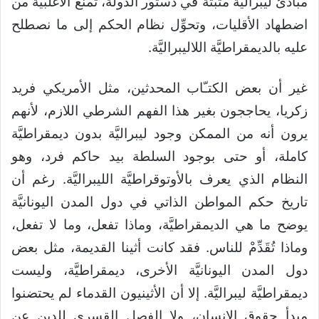
مبادئ ليبراليَّة مثبتة في دستور الدولة، تمنع الأغلبيَّة من
اضطهاد الأقليات، وتحوِّل نظام الحكم إلى ما نصطلح
عليه بالديمقراطيَّة اللاليبراليَّة.
غير أن بعض الكتـّاب المحدثين، مثل الأمريكي فريد
زكريا، يحاججون بغير هذا الفهم الشرطي اللازم، لأنهم
يرون أنه من الممكن وجود ليبراليَّة بدون ديمقراطيَّة
كاملة، أو حتى بوجود السلطة بيد حاكم فرد، وهو
النظام الذي يعرف بالأوتوقراطيَّة الليبراليَّة. رغم أن
تاريخ حكم المواطن الذاتي في دول المدن اليونانيَّة
يوضح ما هي الديمقراطيَّة، وماذا تفعل، وما لا تفعل،
وماذا تُقَدِّمْ للناس. فقد كانت أثينا القديمة، مثل بعض
دول المدن اليونانيَّة الأخرى، ديمقراطيَّة، وليست
ديمقراطيَّة ليبراليَّة. إلا أن الأثينيون القدماء لم يحتضنوا
مبدأ حقوق الإنسان، ولا الفصل القسري للدين عن