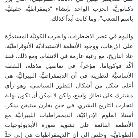
دكتاتوريَّة الحزب الواحد بإنشاء “ديمقراطيَّة حقيقيَّة
باسم الشعب”، وما كانت أبداً كذلك.
واليوم في عصر الاضطراب، والحرب الكونيَّة المستمرَّة
على الإرهاب، ووجود الأنظمة الاستبداديَّة الأتوقراطيَّة،
عاد التاريخ، مع رغبة عارمة في الانتقام. ومع ذلك، فقد
أكَّد فوكوياما، مؤخراً، في تفاصيل مذهلة، النقطة
الأساسيَّة لنظريته في أن الديمقراطيَّة الليبراليَّة هي
أعلى شكل من أشكال التطور السياسي، وهو رأي
مشترك على نطاق واسع، ولكن لا يمكن أن تكون نهاية
لتجارب التاريخ البشري. في حين يقارن ستيفن بينكر،
أستاذ العلوم الإدراكيَّة، الديمقراطيات الليبراليَّة مع
الأنظمة القائمة على تشويه صورة الأيديولوجيات
الطوباويَّة، وخلص إلى أن “الديمقراطيات هي إلى حدٍّ