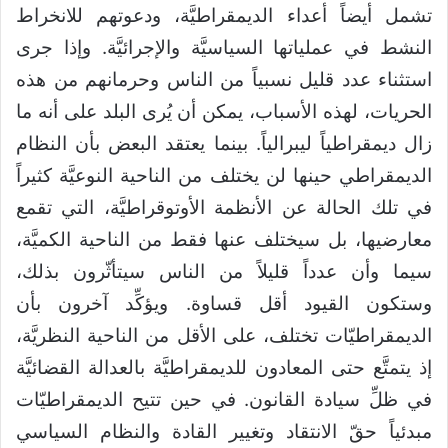
تشمل أيضاً أعداء الديمقراطيَّة، ودعوتهم للانخراط
النشط في عملياتها السياسيَّة والإجرائيَّة. وإذا جرى
استثناء عدد قليل نسبياً من الناس وحرمانهم من هذه
الحريات، لهذه الأسباب، يمكن أن يُرى البلد على أنه ما
زال ديمقراطياً ليبرالياً. بينما يعتقد البعض بأن النظام
الديمقراطي حينها لن يختلف من الناحية النوعيَّة كثيراً
في تلك الحالة عن الأنظمة الأوتوقراطيَّة، التي تقمع
معارضيها، بل سيختلف عنها فقط من الناحية الكميَّة،
سيما وأن عدداً قليلاً من الناس سيتأثّرون بذلك،
وستكون القيود أقل قساوة. ويؤكِّد آخرون بأن
الديمقراطيّات تختلف، على الأقل من الناحية النظريَّة،
إذ يتمتَّع حتى المعادون للديمقراطيَّة بالعدالة القضائيَّة
في ظلِّ سيادة القانون. في حين تتيح الديمقراطيّات
مبدئياً حقّ الانتقاد وتغيير القادة والنظام السياسي