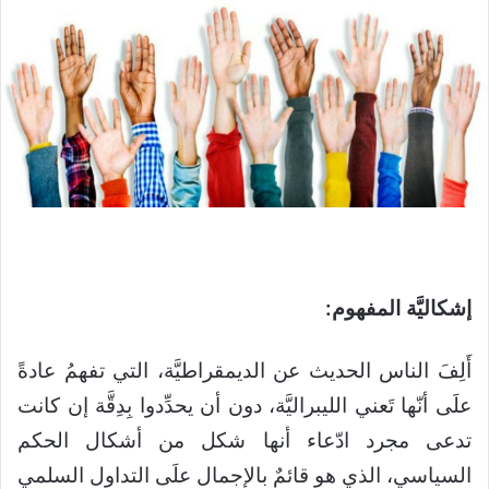
إشكاليَّة المفهوم:
أَلِفَ الناس الحديث عن الديمقراطيَّة، التي تفهمُ عادةً
علَى أنّها تَعني الليبراليَّة، دون أن يحدِّدوا بِدِقَّة إن كانت
تدعى مجرد ادّعاء أنها شكل من أشكال الحكم
السياسي، الذي هو قائمٌ بالإجمال علَى التداول السلمي