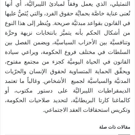
التمثيلي، الذي يعمل وفقاً لمبادئ الليبراليَّة، أي أنها
تُعنى عناية خاصَّة بحمايَّة حقوق الفرد، والتي يُنَصُّ عليها
في القانون بقواعد مبدئيَّة صريحة. ويُنظر إلى هذا النوع
من أشكال الحكم بأنه يتميَّز بانتخابات نزيهة وحرَّة
وتنافسيَّة بين الأحزاب السياسيَّة، ويضمن الفصل بين
السلطات في مختلف فروع الحكومة، ويراعي سيادة
القانون في الحياة اليوميَّة كجزء من مجتمع مفتوح،
ويحقِّق الحماية المتساوية لحقوق الإنسان والحرّيات
المدنيَّة والسياسيَّة لجميع الأشخاص. وغالباً ما تعتمد
الديمقراطيات الليبراليَّة على دستور مكتوب، أو
كالماغنا كارتا البريطانيَّة، لتحديد صلاحيات الحكومة،
وتكريس استحقاقات العقد الاجتماعي.
مقالات ذات صلة