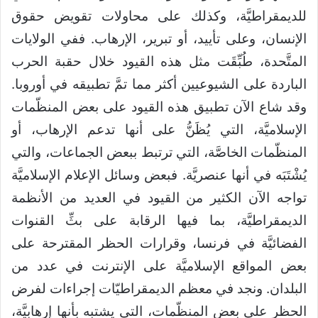
للديمقراطيَّة، وكذلك على محاولات تقويض حقوق
الإنسان، وعلى تأييد، أو تبرير، الإرهاب. ففي الولايات
المتَّحدة، طُبِّقَت مثل هذه القيود خلال حقبة الحرب
الباردة على الشيوعيين أكثر مما تمَّ تطبيقه في أوروبا.
وقد شاع الآن تطبيق هذه القيود على بعض المنظّمات
الإسلاميَّة، التي يُظَنُّ على أنها تدعم الإرهاب، أو
المنظّمات الخاصَّة، التي ترتبط ببعض الجماعات، والتي
يُشْتَبَه في أنها عنصريَّة. فبعض وسائل الإعلام الإسلاميَّة
تواجه الآن الكثير من القيود في العديد من الأنظمة
الديمقراطيَّة، بما فيها الرقابة على بثِّ القنوات
الفضائيَّة في فرنسا، وقرارات الحظر المقترحة على
بعض المواقع الإسلاميَّة على الإنترنت في عدد من
البلدان. ونجد في معظم الديمقراطيّات إجراءات لفرض
الحظر على بعض المنظّمات، التي يشتبه بأنها إرهابيَّة،