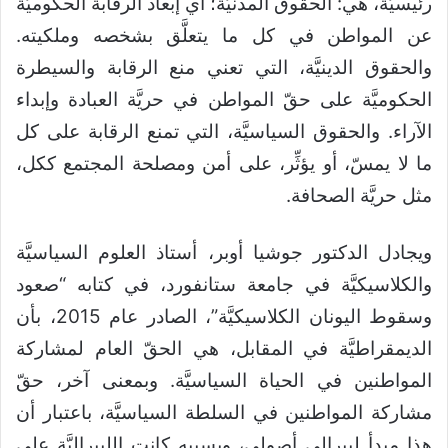
رئيسيَّة، هي: الحقوق المدنيَّة؛ أي إبعاد الرقابة الحكوميَّة
عن المواطن في كل ما يتعلَّق بشخصه وملكيته.
والحقوق الدينيَّة، التي تعني منع الرقابة والسيطرة
الحكوميَّة على حقّ المواطن في حريَّة العبادة وإبداء
الآراء. والحقوق السياسيَّة، التي تمنع الرقابة على كل
ما لا يمسّ، أو يؤثِّر، على أمن ومصلحة المجتمع ككل،
مثل حريَّة الصحافة.
ويجادل الدكتور جوشيا أوبر، أستاذ العلوم السياسيَّة
والكلاسيكيَّة في جامعة ستانفورد، في كتابه “صعود
وسقوط اليونان الكلاسيكيَّة”، الصادر عام 2015، بأن
الديمقراطيَّة في المقابل، هي الحقّ العام لمشاركة
المواطنين في الحياة السياسيَّة. وبمعنى آخر، حقّ
مشاركة المواطنين في السلطة السياسيَّة، باعتبار أن
هذا مبدأ ليبرالي أصولي، وبسببه كانت الليبراليَّة على