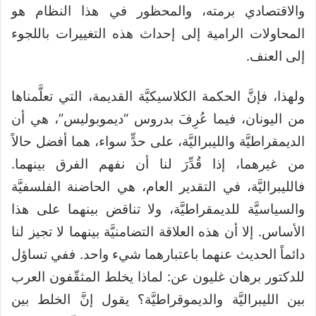
والاقتصادي برمته، والمحظور في هذا النظام هو
المحاولات الرامية إلى إحداث هذه التغييرات باللجوء
إلى العنف.
ولهذا، فإنَّ الحكمة الكلاسيكيَّة القديمة، التي تعلَّمناها
من اليونان، فيما عُرِفَ بدروس “ديموبوليس”، هي أن
الديمقراطيَّة والليبراليَّة، على حدٍّ سواء، هما أفضل حالاً
من غيرهما، إذا قُدِّرَ لنا أن نفهم الفرق بينهما.
فالليبراليَّة، في التقدير العام، هي الحاضنة الفلسفيَّة
والسياسيَّة للديمقراطيَّة، ولا تناقض بينهما على هذا
الأساس. إلا أن هذه العلاقة التضامنيَّة بينهما لا تجيز لنا
دائماً الحديث عنهما باعتبارهما شيء واحد. ففي تساؤل
للدكتور برهان غليون عن: لماذا يخلط المثقّفون العرب
بين الليبراليَّة والديموقراطيَّة؟ يقول إنَّ الخلط بين