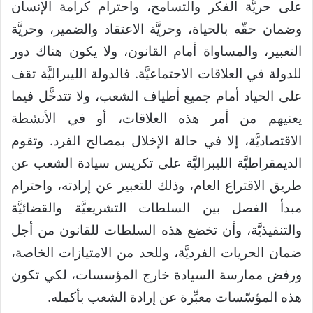
على حريَّة الفكر والتسامح، واحترام كرامة الإنسان
وضمان حقّه بالحياة، وحريَّة الاعتقاد والضمير، وحريَّة
التعبير، والمساواة أمام القانون، ولا يكون هناك دور
للدولة في العلاقات الاجتماعيَّة. فالدولة الليبراليَّة تقف
على الحياد أمام جميع أطياف الشعب، ولا تتدخَّل فيما
يعنيهم من أمر هذه العلاقات، أو في الأنشطة
الاقتصاديَّة، إلا في حالة الإخلال بمصالح الفرد. وتقوم
الديمقراطيَّة الليبراليَّة على تكريس سيادة الشعب عن
طريق الاقتراع العام، وذلك للتعبير عن إرادته، واحترام
مبدأ الفصل بين السلطات التشريعيَّة والقضائيَّة
والتنفيذيَّة، وأن تخضع هذه السلطات للقانون من أجل
ضمان الحريات الفرديَّة، وللحد من الامتيازات الخاصة،
ورفض ممارسة السيادة خارج المؤسسات، لكي تكون
هذه المؤسّسات معبِّرة عن إرادة الشعب بأكمله.