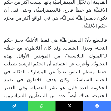
القديمة أن تَخَيُّل الديمقراطيَّة بأنها ليست أكثر من حكم
الأغلبيَّة هو خطأ فادح. فالديمقراطيَّة، وحتى قبل أن
تكون ديمقراطيَّة ليبراليَّة، هي في الواقع أكثر من مجرّد
حكم الأغلبيَّة.
فالقطع بأنّ الديمقراطيَّة هي فقط الأغلبيَّة يجيز حكم
النخبة، ويعزل الشعب. وقد كان أفلاطون، مع خطّته
لـ”الملوك الفلاسفة”، من المؤيدين الأوائل لهذه
النخبويَّة. وأعرب عن اعتقاده أن الحكم الرشيد يتطلَّب
حفظ معظم الناس بعيداً عن المشاركة الفعّالة في
الحياة السياسيَّة. وكان هدف أفلاطون في تقييد
الحكومة لعدد قليل هو نشر الفضيلة. وفي العصر
الحديث، هناك أيضاً عدد من المنظّرين السياسيين،
الذين بسطوا نفوذهم على مجالات الفكر السياسي،