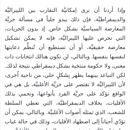
وإذا أردنا أن نرى إمكانيَّة التقارب بين الليبراليَّة
والديمقراطيَّة، فإن ذلك يبدو جلياً في مسألة حريَّة
المعارضة السياسيَّة بشكل خاص. إذ بدون الحريات،
التي تحرص عليها الليبراليَّة، فإنه لا يمكن تشكيل
معارضة حقيقيَّة، أو أن تستطيع أن تُنظِّم دعايتها
لنفسها بنفسها. وبالتالي، لن تكون هنالك انتخابات ذات
معنى، ولا حكومة منتخبة بشكل ديمقراطي نتيجة لذلك.
لكن التباعد بينهما يظهر بِشَكلٍ جلي، من ناحية اُخرى،
لأن الليبراليَّة لا تقتصر على حريَّة الأغلبيَّة، بل هي في
الواقع تؤكد على حريَّة الفرد بأنواعها، وتحمي بذلك
الأقليات، بخلاف الديمقراطيَّة، التي تعطي السلطة
للشعب، الذي تمثله أصوات الأغلبيَّة. وبالتالي، يمكن أن
تؤدّي أحياناً إلى اضطهاد الأقليات، وذلك في حالة غياب