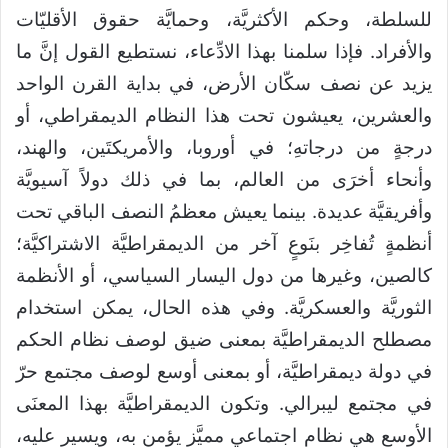
للسلطة، وحكم الأكثريَّة، وحمايَّة حقوق الأقليّات
والأفراد. فإذا سلمنا بهذا الادِّعاء، نستطيع القول إنَّ ما
يزيد عن نصف سكّان الأرض، في بداية القرن الواحد
والعشرين، يعيشون تحت هذا النظام الديمقراطي، أو
درجةٍ من درجاتهِ؛ في أوروبا، والأمريكتَين، والهند،
وأنحاء أخرَى من العالم، بما في ذلك دولاً آسيويَّة
وأفريقيَّة عديدة. بينما يعيش معظمُ النصف الباقي تحت
أنظمةٍ تُفاخِر بنَوعٍ آخر من الديمقراطيَّة الاشتراكيَّة؛
كالصين، وغيرها من دول اليسار السياسي، أو الأنظمة
الثوريَّة والعسكريَّة. وفي هذه الحال، يمكن استخدام
مصطلح الديمقراطيَّة بمعنى ضيق لوصف نظام الحكم
في دولة ديمقراطيَّة، أو بمعنى أوسع لوصف مجتمع حرّ
في مجتمع ليبرالي. وتكون الديمقراطيَّة بهذا المعنَى
الأوسع هي نظام اجتماعي مميَّز يؤمن به، ويسير عليه،