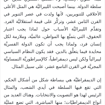
سلطة الدولة. بينما أصبحت الليبراليَّة هي المثل الأعلى
الأخلاقي للتنويريين، لأنها ولدت في عصر التنوير في
القرن الثامن عشر، وتركِّز على قيمة استقلاليَّة الفرد.
وتقدِّم الليبراليَّة الأسباب حول لماذا يجب اعتبار
الحقوق، التي يتمتَّع بها المواطن، عالميَّة، وملازمة لكل
إنسان فرد، ولماذا يجب أن تكون الدولة القسريَّة
محايدة فيما يتعلَّق بالدين. فقد يكون النظام السياسي
ليبرالياً ولكن ليس ديمقراطياً، كالإمبراطوريَّة النمساويَّة
المجريَّة في القرن التاسع عشر، على سبيل المثال.
إن الديمقراطيَّة هي ببساطة شكل من أشكال الحكم،
التي تقع فيها السلطة في أيدي الشعب، والمثال
الرئيس لهذا هو التصويت والانتخابات. وهناك العديد من
أنواع الديمقراطيّات؛ منها المباشرة، التي تضع عمليَّة