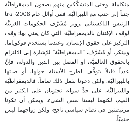
متكاملة. وحتى المتشكّكين منهم يضعون الديمقراطيَّة
جنباً إلى جنب مع الليبراليَّة. ففي أوائل عام 2008، دعا
الرئيس الباكستاني برويز مُشَرَّف الحكومات الغربيَّة
لوقف الإفتتان بالديمقراطيَّة، التي كان يعني بها: وقف
التركيز على حقوق الإنسان. وعندما يستخدم فوكوياما،
وبينكر، أو مُشَرَّف، “الديمقراطيَّة” للإشارة إلى الالتزام
بالحقوق العالميَّة، أو الفصل بين الدين والدولة، فإنَّ
عدداً قليلاً يتوقَّف لطرح الأسئلة حولها، أو صلتها
بالليبراليَّة. ولكن دعونا نفعل ذلك تماماً. فالديمقراطيَّة
والليبراليَّة، على حدٍّ سواء، تحتويان على الكثير من
القيم، لكنهما ليستا نفس الشيء. ويمكن أن تكونا
مرتبطتين في نظام سياسي ناجح، ولكن زواجهما ليس
حتميّاً.