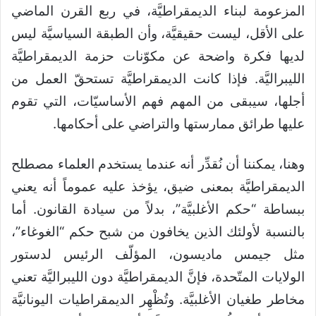
المزعومة لبناء الديمقراطيَّة، في ربع القرن الماضي
على الأقل، ليست حقيقيَّة، وأن الطبقة السياسيَّة ليس
لديها فكرة واضحة عن مكوّنات حزمة الديمقراطيَّة
الليبراليَّة. فإذا كانت الديمقراطيَّة تستحقّ العمل من
أجلها، سيبقى من المهم فهم الأساسيّات، التي تقوم
عليها طرائق ممارستها والتراضي على أحكامها.
وهنا، يمكننا أن نُقدِّر أنه عندما يستخدم العلماء مصطلح
الديمقراطيَّة بمعنى ضيق، يؤخذ عليه عموماً أنه يعني
ببساطة “حكم الأغلبيَّة”، بدلاً من سيادة القانون. أما
بالنسبة لأولئك الذين يخافون من شبح حكم “الغوغاء”،
مثل جيمس ماديسون، المؤلّف الرئيس لدستور
الولايات المتّحدة، فإنَّ الديمقراطيَّة دون الليبراليَّة تعني
مخاطر طغيان الأغلبيَّة. وتُظْهِر الديمقراطيات اليونانيَّة