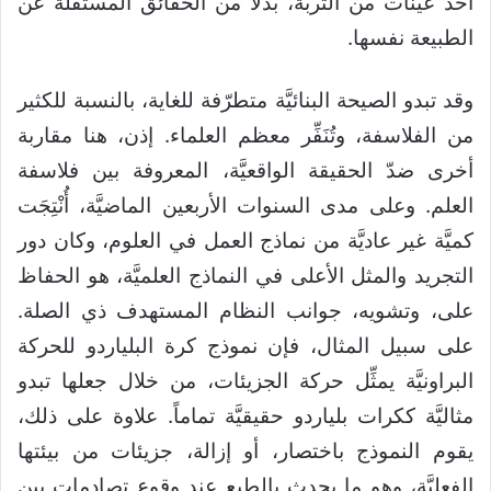
أخذ عيّنات من التربة، بدلاً من الحقائق المستقلَّة عن
الطبيعة نفسها.
وقد تبدو الصيحة البنائيَّة متطرّفة للغاية، بالنسبة للكثير
من الفلاسفة، وتُنَفِّر معظم العلماء. إذن، هنا مقاربة
أخرى ضدّ الحقيقة الواقعيَّة، المعروفة بين فلاسفة
العلم. وعلى مدى السنوات الأربعين الماضيَّة، أُنْتِجَت
كميَّة غير عاديَّة من نماذج العمل في العلوم، وكان دور
التجريد والمثل الأعلى في النماذج العلميَّة، هو الحفاظ
على، وتشويه، جوانب النظام المستهدف ذي الصلة.
على سبيل المثال، فإن نموذج كرة البلياردو للحركة
البراونيَّة يمثِّل حركة الجزيئات، من خلال جعلها تبدو
مثاليَّة ككرات بلياردو حقيقيَّة تماماً. علاوة على ذلك،
يقوم النموذج باختصار، أو إزالة، جزيئات من بيئتها
الفعليَّة، وهو ما يحدث بالطبع عند وقوع تصادمات بين