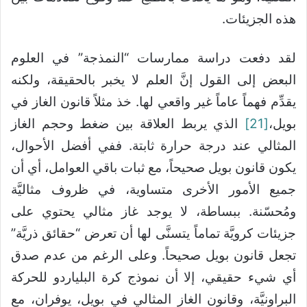
هذه الجزيئات.
لقد دفعت دراسة ممارسات “النمذجة” في العلوم
البعض إلى القول إنَّ العلم لا يخبر بالحقيقة، ولكنه
يقدِّم فهماً عاماً غير واقعي لها. خذ مثلاً قانون الغاز في
بويل،
[21]
الذي يربط العلاقة بين ضغط وحجم الغاز
المثالي عند درجة حرارة ثابتة. ففي أفضل الأحوال،
يكون قانون بويل صحيحاً، مع ثبات باقي العوامل، أي أن
جميع الأمور الأخرى متساوية، في ظروف مثاليَّة
ومُحسّنة. ببساطة، لا يوجد غاز مثالي يحتوي على
جزيئات كرويَّة تماماً يتسنَّى لها أن تعرض “حقائق ذريَّة”
تجعل قانون بويل صحيحاً. وعلى الرغم من عدم صدق
أي شيء حقيقي، إلا أن نموذج كرة البلياردو للحركة
البراونيَّة، وقانون الغاز المثالي في بويل، يوفران، مع