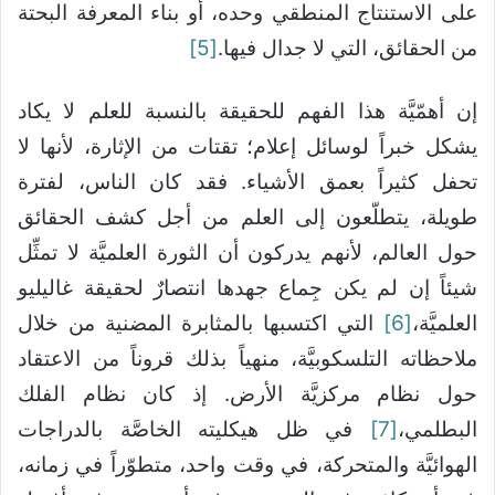
على الاستنتاج المنطقي وحده، أو بناء المعرفة البحتة
من الحقائق، التي لا جدال فيها.
[5]
إن أهمّيَّة هذا الفهم للحقيقة بالنسبة للعلم لا يكاد
يشكل خبراً لوسائل إعلام؛ تقتات من الإثارة، لأنها لا
تحفل كثيراً بعمق الأشياء. فقد كان الناس، لفترة
طويلة، يتطلّعون إلى العلم من أجل كشف الحقائق
حول العالم، لأنهم يدركون أن الثورة العلميَّة لا تمثِّل
شيئاً إن لم يكن جِماع جهدها انتصارٌ لحقيقة غاليليو
العلميَّة،
[6]
التي اكتسبها بالمثابرة المضنية من خلال
ملاحظاته التلسكوبيَّة، منهياً بذلك قروناً من الاعتقاد
حول نظام مركزيَّة الأرض. إذ كان نظام الفلك
البطلمي،
[7]
في ظل هيكليته الخاصَّة بالدراجات
الهوائيَّة والمتحركة، في وقت واحد، متطوّراً في زمانه،