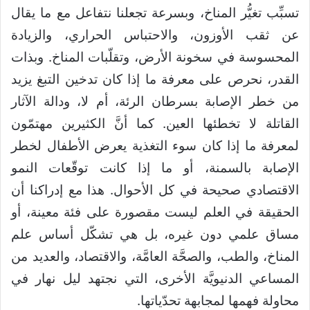
تسبِّب تغيُّر المناخ، وبسرعة تجعلنا نتفاعل مع ما يقال
عن ثقب الأوزون، والاحتباس الحراري، والزيادة
المحسوسة في سخونة الأرض، وتقلّبات المناخ. وبذات
القدر، نحرص على معرفة ما إذا كان تدخين التبغ يزيد
من خطر الإصابة بسرطان الرئة، أم لا، ودالة الآثار
القاتلة لا تخطئها العين. كما أنَّ الكثيرين مهتمّون
لمعرفة ما إذا كان سوء التغذية يعرض الأطفال لخطر
الإصابة بالسمنة، أو ما إذا كانت توقّعات النمو
الاقتصادي صحيحة في كل الأحوال. هذا مع إدراكنا أن
الحقيقة في العلم ليست مقصورة على فئة معينة، أو
مساق علمي دون غيره، بل هي تشكّل أساس علم
المناخ، والطب، والصحَّة العامَّة، والاقتصاد، والعديد من
المساعي الدنيويَّة الأخرى، التي نجتهد ليل نهار في
محاولة فهمها لمجابهة تحدّياتها.