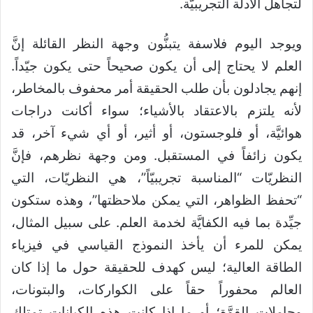
لتجاهل الأدلَّة التجريبيَّة.
ويوجد اليوم فلاسفة يتبنُّون وجهة النظر القائلة إنَّ
العلم لا يحتاج إلى أن يكون صحيحاً حتى يكون جيّداً.
إنهم يجادلون بأن طلب الحقيقة أمر محفوف بالمخاطر،
لأنه يلتزم بالاعتقاد بالأشياء؛ سواء أكانت دراجات
هوائيَّة، أو فلوجستون، أو أثير، أو أي شيء آخر، قد
يكون زائفاً في المستقبل. ومن وجهة نظرهم، فإنَّ
النظريّات “المناسبة تجريبيّاً”، هي النظريّات، التي
“تحفظ الظواهر، التي يمكن ملاحظتها”، وهذه ستكون
جيِّدة بما فيه الكفايَّة لخدمة العلم. على سبيل المثال،
يمكن للمرء أن يأخذ النموذج القياسي في فيزياء
الطاقة العالية؛ ليس كهدف للحقيقة حول ما إذا كان
العالم محفوراً حقاً على الكواركات، والبتونات،
وحاملات القوَّة؛ أو ما إذا كانت هذه الكيانات تمتلك