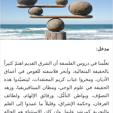
مدخل:
تعلّمنا في دروس الفلسفة أن الشرق القديم اهتمّ كثيراً
بالحقيقة المتعالية، وأبحر فلاسفته للغوص في أعماق
الأديان، ومخروا عباب كريم المعتقدات، ليتصيّدوا هذه
الحقيقة في علوم الوحي، ومظان الميتافيزيقيا، وزهد
التصوّف، وبواطن التأمُّل، ورقائق الإلهام، ولطائف
العرفان، وحكمة الإشراق، وقليلاً ما عمدوا إلى العلم
والتجربة كمرشد عليها. وإن كان الاستثناء هو الحالة