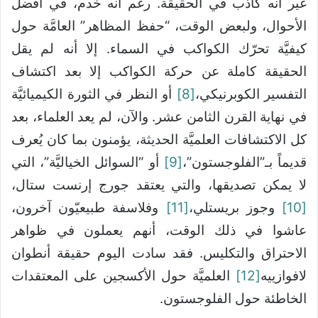
غير أنه كاذب في الحقيقة. رغم أنه خدم، في أفضل
الأحوال، ولبعض الوقت، “حفظ المظاهر” العامَّة حول
كيفيَّة تحرّك الكواكب في السماء. إلا أنه لم يقل
الحقيقة كاملة عن حركة الكواكب إلا بعد اكتشاف
التفسير الكوبرنيكي،
[8]
أو النظر في الثورة الكيميائيَّة
في نهاية القرن الثامن عشر. والآن، لم يعد العلماء، بعد
كل الاكتشافات العلميَّة الحديثة، يؤمنون بما كان يُعرف
قديماً بـ”الفلوجستون”،
[9]
أو “السوائل الخياليَّة”، التي
لا يمكن تصديقها، والتي يعتقد جورج إرنست ستال،
[10]
وجوز بريستلي،
[11]
وفلاسفة طبيعيّون آخرون،
عاشوا في ذلك الوقت، أنهم يعملون في ظواهر
الاحتراق والتكليس. فقد سادت اليوم حقيقة أنطوان
لافوازييه
[12]
العلميَّة حول الأكسجين على المعتقدات
الخاطئة حول الفلوجستون.