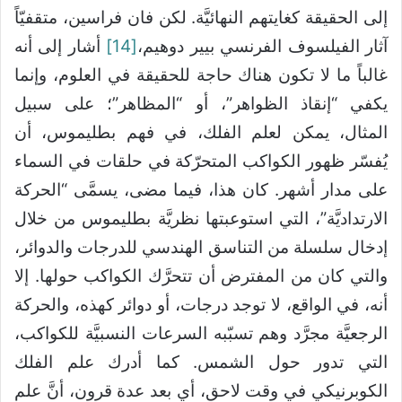
إلى الحقيقة كغايتهم النهائيَّة. لكن فان فراسين، متقفيّاً
آثار الفيلسوف الفرنسي بيير دوهيم،
[14]
أشار إلى أنه
غالباً ما لا تكون هناك حاجة للحقيقة في العلوم، وإنما
يكفي “إنقاذ الظواهر”، أو “المظاهر”؛ على سبيل
المثال، يمكن لعلم الفلك، في فهم بطليموس، أن
يُفسّر ظهور الكواكب المتحرّكة في حلقات في السماء
على مدار أشهر. كان هذا، فيما مضى، يسمَّى “الحركة
الارتداديَّة”، التي استوعبتها نظريَّة بطليموس من خلال
إدخال سلسلة من التناسق الهندسي للدرجات والدوائر،
والتي كان من المفترض أن تتحرَّك الكواكب حولها. إلا
أنه، في الواقع، لا توجد درجات، أو دوائر كهذه، والحركة
الرجعيَّة مجرَّد وهم تسبّبه السرعات النسبيَّة للكواكب،
التي تدور حول الشمس. كما أدرك علم الفلك
الكوبرنيكي في وقت لاحق، أي بعد عدة قرون، أنَّ علم