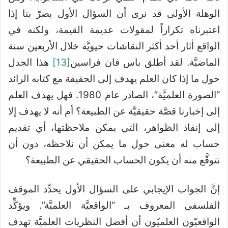
الوهلة الأولى قد نرى أن السؤال الأول يضرّ بنا إذا
اعتبرناه تكراراً لمقولات عديمة القيمة، ولكنه في
الواقع أثار أحد أكثر النقاشات حيويَّة خلال الأربعين سنة
الماضيَّة. لقد أطلق باس فان فراسين
[13]
هذا الجدل
حول ما إذا كان العلم يهدف إلى الحقيقة مع كتابه الرائد
“الصورة العلميَّة”، الصادر عام 1980. فهل يهدف العلم
إلى إخبارنا قصَّة حقيقيَّة عن الطبيعة؟ أم أنه لا يهدف إلا
إلى إنقاذ الظواهر، التي يمكن ملاحظتها، أي تقديم
حساب له معنى حول ما يمكن أن نلاحظه، دون أن
نتوقَّع منه أن يكون الحساب الحقيقي عن الطبيعة؟
إنَّ الجواب الإيجابي على السؤال الأول يحدِّد الموقف
الفلسفي المعروف بـ “الواقعيَّة العلميَّة”. ويؤكِّد
الواقعيّون العلميّون أن أفضل النظريات العلميَّة تهدف