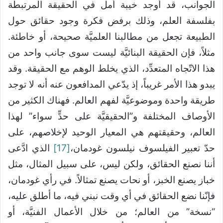
الجوانب، قد أوجد خيبة أمل في الحقيقة المرتبطة
بفلسفة العلم، وذلك برفض فكرة وجود حقائق حول
الطبيعة تجعل من مطالبنا العلميَّة صحيحة، أو خاطئة.
مثلاً، فإن الحقيقة البنائيَّة ليست سوى جانب واحد من
هذا الاتّجاه المتعدِّد، الذي يخلط الوهم مع الحقيقة. وقد
يبدو هذا الأمر غريباً، إذ يدّعي المدافعون عنه أنه لا توجد
طريقة واحدة وموضوعيَّة لفهم العالم. فهناك الكثير من
الأوصاف المختلفة و”الحقيقيَّة على حدٍّ سواء” لهذا
العالم، وحقيقتهم هي المعيار الوحيد لإخلاصهم، على
حدّ تعبير الفيلسوف نيلسون غودمان،
[17]
الذي ادَّعى
أننا نصنع الحقائق، ولكن ليس، على سبيل المثال، مثل
خباز يصنع الخبز، أو نحات يصنع تمثالاً. في رأي غودمان،
فإنّنا نضع الحقائق في أي وقت نبني فيه، ما أطلق عليه،
“نسخة” من العالم؛ من خلال الأعمال الفنيَّة، أو