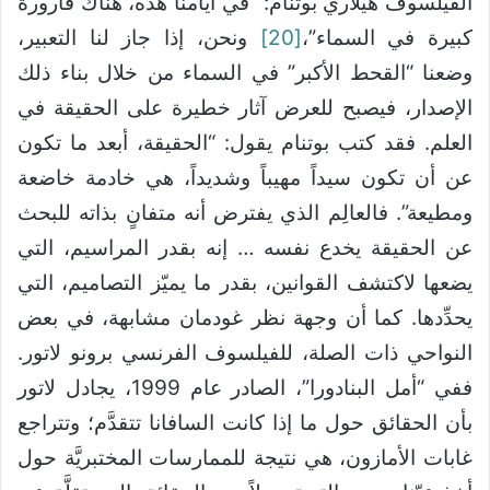
الفيلسوف هيلاري بوتنام: “في أيامنا هذه، هناك قارورة
كبيرة في السماء”،
[20]
ونحن، إذا جاز لنا التعبير،
وضعنا “القحط الأكبر” في السماء من خلال بناء ذلك
الإصدار، فيصبح للعرض آثار خطيرة على الحقيقة في
العلم. فقد كتب بوتنام يقول: “الحقيقة، أبعد ما تكون
عن أن تكون سيداً مهيباً وشديداً، هي خادمة خاضعة
ومطيعة”. فالعالِم الذي يفترض أنه متفانٍ بذاته للبحث
عن الحقيقة يخدع نفسه … إنه بقدر المراسيم، التي
يضعها لاكتشف القوانين، بقدر ما يميّز التصاميم، التي
يحدِّدها. كما أن وجهة نظر غودمان مشابهة، في بعض
النواحي ذات الصلة، للفيلسوف الفرنسي برونو لاتور.
ففي “أمل البنادورا”، الصادر عام 1999، يجادل لاتور
بأن الحقائق حول ما إذا كانت السافانا تتقدَّم؛ وتتراجع
غابات الأمازون، هي نتيجة للممارسات المختبريَّة حول