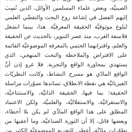
الصينيَّة، وبعض علماء المسلمين الأوائل، الذين نُسِبَ
إليهم الفضل في إشاعة روح البحث والتقصِّي العلمي
لبلوغ موثوقيَّة الحقيقة المعرفيَّة. هذا، بينما انشغل
فلاسفة الغرب، منذ عصر التنوير، بالحديث عن الحقيقة
والعلم، واقترانهما الحتمي بالمعرفة الموضوعيَّة القائمة
على الافتراض والملاحظة والبحث المنهجي، الذي
يستهدي بمحاورة الواقع والتجربة. فلا غرو إذن أنَّ
الواقع المادّي هو مسرح النشاط، وكانت النظريّات
الفيزيائيَّة هي نقطة الانطلاق، تساندها تصوّرات مراسلة
الحقيقة؛ بما فيها، الحقيقة الذاتيَّة، والاستنتاجيَّة،
والاستقرائيَّة، والاستقلاليَّة، والعلميَّة. ولكن الاعتماد
المطلق على هذا الواقع المادِّي لم يكن بلا أخطاء،
وبعضها قاتل، إلا أن الثورة الصناعيَّة، وما أعقبها من
تطوّرات مادّيَّة، أعطى للتجربة الموضوعيَّة الكثير من