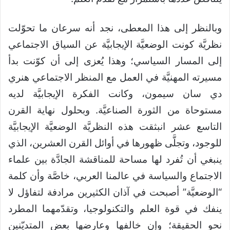
وبالنظر إلى هذا المعطى، نجد أنه سرعان ما تحوّلت
نظريَّة كونت الوضعيَّة الإيجابيَّة عن السياق الاجتماعي
إلى المسار السياسي؛ وهذا يُعزى إلى أن كوّنت بدأ
مسيرته المهنيَّة في العمل مع المنظر الاجتماعي هنري
دي سان سيمون، وكانت الفكرة الإيجابيَّة لديه
مستوحاة من الثورة الصناعيَّة. وبحلول نهاية القرن
التاسع عشر انبثقت هذه النظريَّة الوضعيَّة الإيجابيَّة
للوجود، وتجلَّى ظهورها في أوائل القرن العشرين، الذي
ينبغي أن تُفرد لها مساحة للمناقشة الجادَّة بين علماء
الاجتماع والسياسة في عالمنا العربي، خاصَّة وأن كلمة
“الوضعيَّة” أصبحت في آذان الكثيرين مرادفة لتفاؤل لا
ينفك في قوة العلم والتكنولوجيا، وتقدّمهما المطرد
نحو الحقيقة؛ وإن خالفها وعارضها بعض المتديّنين