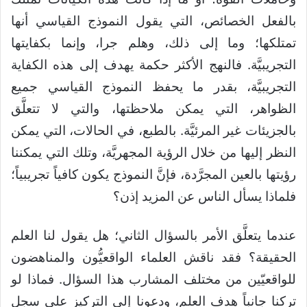
بالفعل الخصائص، التي يقول النموذج القياسي أنها
تمتلكها؛ وما إلى ذلك، وهلم جرا، وإنما بكفايتها
التجريبيَّة. فالنهج الأكثر حكمة يهدف إلى هذه الكفاية
التجريبيَّة، بقدر ما يحفظ النموذج القياسي جميع
الظواهر، التي يمكن ملاحظتها، والتي لا تتعلَّق
بالجزيئات غير المرئيَّة. بالطبع، في الحالات، التي يمكن
النظر إليها من خلال الرؤية المجهريَّة، وتلك التي يمكننا
رؤيتها بالعين المجرَّدة، فإنَّ النموذج يكون كافياً تجريبياً؛
فلماذا يسأل الناس عن المزيد إذن؟
عندما يتعلَّق الأمر بالسؤال الثاني؛ هل يقول لنا العلم
الحقيقة؟ فقد ناقش العلماء الواقعيُّون والمناهضون
للواقعيّين من مختلف المشارب هذا السؤال. فماذا لو
تركنا جانباً هدف العلم، ودعونا إلى التركيز على سجل