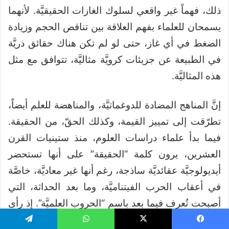
ذلك، فهماً غير واقعي لسلوك الغازات الحقيقيَّة. لأنهما
يسمحان للعلماء بفهم العلاقة بين تناقص الحجم وزيادة
الضغط في أي غاز، حتى لو لم تكن هناك حقائق ذريَّة
في الطبيعة عن جزيئات كرويَّة مثاليَّة، تتوافق مع مثل
هذه المثاليَّة.
إنَّ المناهج المضادة للدوغماتيَّة، والمناهضة للعلم أيضاً،
تطرّقت إلى تمييز القيمة، وكذلك الحقّ، من الحقيقة.
فيما بدأ علماء دراسات العلوم، منذ ستينيات القرن
العشرين، يرون كلمة “الحقيقة” على أنها تستحضر
أيديولوجيَّة عقائديَّة ساذجة، رغم أنها غير معاديَّة، خاصَّة
في أعقاب الحرب الفيتناميَّة، وما بعد الحداثة، التي
أصبحت تُعرف فيما بعد باسم “الحروب العلميَّة”. إذ رأى
كثيرون الفيزيائي توماس كوهن كمؤسِّس لتوجّه
يسبوك
‫X
واتساب
تيلقرام