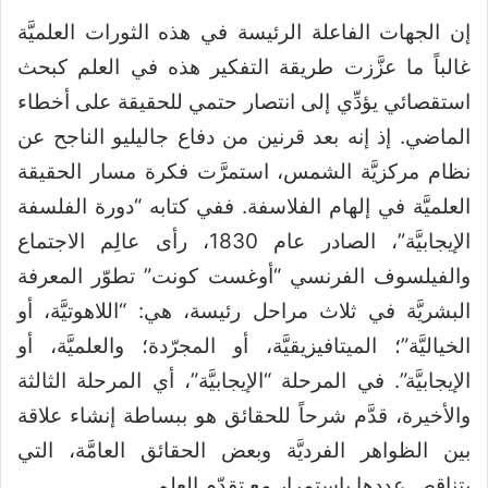
إن الجهات الفاعلة الرئيسة في هذه الثورات العلميَّة
غالباً ما عزَّزت طريقة التفكير هذه في العلم كبحث
استقصائي يؤدِّي إلى انتصار حتمي للحقيقة على أخطاء
الماضي. إذ إنه بعد قرنين من دفاع جاليليو الناجح عن
نظام مركزيَّة الشمس، استمرَّت فكرة مسار الحقيقة
العلميَّة في إلهام الفلاسفة. ففي كتابه “دورة الفلسفة
الإيجابيَّة”، الصادر عام 1830، رأى عالِم الاجتماع
والفيلسوف الفرنسي “أوغست كونت” تطوّر المعرفة
البشريَّة في ثلاث مراحل رئيسة، هي: “اللاهوتيَّة، أو
الخياليَّة”؛ الميتافيزيقيَّة، أو المجرّدة؛ والعلميَّة، أو
الإيجابيَّة”. في المرحلة “الإيجابيَّة”، أي المرحلة الثالثة
والأخيرة، قدَّم شرحاً للحقائق هو ببساطة إنشاء علاقة
بين الظواهر الفرديَّة وبعض الحقائق العامَّة، التي
يتناقص عددها باستمرار مع تقدّم العلم.