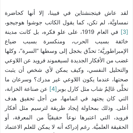
لقد عاش فيتجنشتاين في فيينا، إلا أنها كحاضرة
نمساويَّة، لم تكن، كما يقول الكاتب جوشوا هوجيجو،
[3]
في العام 1919، على علو فكره، بل كانت مدينة
خائفة بسبب الحرب، ومنكسرة بسبب ضياع
الإمبراطوريَّة؛ تحدِّق بخجل إلى وسطها “السرة”، وكلها
غضب من الأفكار الجديدة لسيغموند فرويد عن اللاوعي
والتحليل النفسي، وكيف يمكن لأي شخص أن يثبت
صحتها، عندما يكون اللاوعي غير مدرك؟ وسرعان ما
تخلَّى عَالِمٌ شاب مثل كارل بوبر
[4]
عن صناعة الخزانة،
التي كان يجتهد في اتمامها، من أجل تحقيق هدف
أعلى. وذلك بمحاولة إيجاد طريقة لترسيم مثل أفكار
فرويد، التي اعتبرها نوعاً حقيقيّاً من المعرفة، أو
الحقيقة العلميَّة. رغم إدراكه أنه لا يمكن للعلم الاعتماد