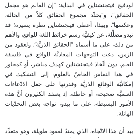
لودفيج فيتجنشتاين في البداية: “إن العالم هو مجمل
الحقائق”، و”يحدِّد مجموع الحقائق كلاً من الحالة،
وعكسها”. وبهذا، أعطى فيتجنشتاين نظرة يسيرة؛ قد
تبدو مضلِّلة، عن كيفيَّة رسم خرائط اللغة للواقع، والأهم
من ذلك، على ما أسماه “الحقائق الذريَّة”. ولعقود من
الزمن، دعت التوجهات المعاديَّة للواقع في فلسفة
العلم، دون اتِّخاذ فيتجنشتاين كهدف مباشر، أو كمحاور
في هذا النقاش الخاصّ بالعلوم، إلى التشكيك في
إمكانيَّة الوقائع الذريَّة وقدرتها على جعل الادّعاءات
العلميَّة صحيحة، أو خاطئة. إذ يعتقد الكثيرون أنَّ هذه
الأمور البسيطة، على ما يبدو، تواجه بعض التحدّيات
الهائلة.
يبد أن هذا الاتّجاه، الذي يمتدّ لعقود طويلة، وهو متعدِّد