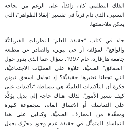
الفلك البطلمي كان زائفاً، على الرغم من نجاحه
النسبي، الذي دام قرناً في تفسير “إنقاذ الظواهر”، التي
يمكن ملاحظتها.
جاء في كتاب “حقيقة العلم: النظريات الفيزيائيَّة
والواقع”، لمؤلفه آر جي نيوتن، والصادر عن مطبعة
جامعة هارفارد، عام 1997، سؤال عما الذي يدور حول
“الحقائق” العلميَّة، علاوة على العمليّات الاجتماعيَّة،
التي تجعلنا نعتبرها حقيقيَّة؟ إذ تجاهل اسحق نيوتن
فكرة أن التأكيدات العلميَّة هي ببساطة “تأكيدات على
كيف تسير الأمور”. لذلك، هناك حاجة إلى بديل يؤكِّد
على التماسك، أو الاتساق العام، لمجموعة كبيرة
ومعقّدة من المعارف العلميَّة. وكدليل على هذا
التماسك المتمثِّل في حقيقة عدم وجود محرِّك يعمل