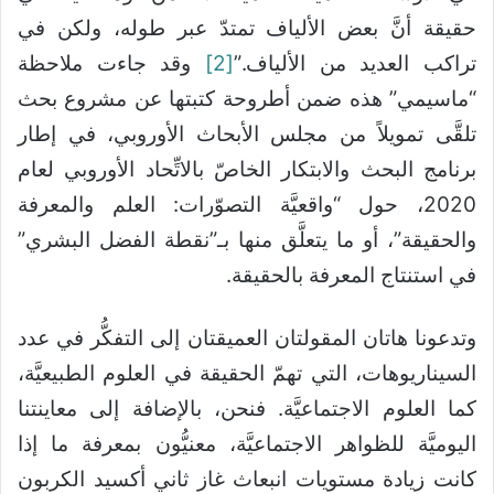
حقيقة أنَّ بعض الألياف تمتدّ عبر طوله، ولكن في
تراكب العديد من الألياف.”
[2]
وقد جاءت ملاحظة
“ماسيمي” هذه ضمن أطروحة كتبتها عن مشروع بحث
تلقَّى تمويلاً من مجلس الأبحاث الأوروبي، في إطار
برنامج البحث والابتكار الخاصّ بالاتِّحاد الأوروبي لعام
2020، حول “واقعيَّة التصوّرات: العلم والمعرفة
والحقيقة”، أو ما يتعلَّق منها بـ”نقطة الفضل البشري”
في استنتاج المعرفة بالحقيقة.
وتدعونا هاتان المقولتان العميقتان إلى التفكُّر في عدد
السيناريوهات، التي تهمّ الحقيقة في العلوم الطبيعيَّة،
كما العلوم الاجتماعيَّة. فنحن، بالإضافة إلى معاينتنا
اليوميَّة للظواهر الاجتماعيَّة، معنيُّون بمعرفة ما إذا
كانت زيادة مستويات انبعاث غاز ثاني أكسيد الكربون