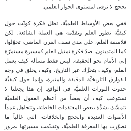
بحجج لا ترقى لمستوى الحوار العلمي.
ففي بعض الأوساط العلميَّة، تظل فكرة كونّت حول
كيفيَّة تطور العلم وتقدّمه هي العملة الشائعة. لكن
فلاسفة العلم، على مدى نصف القرن الماضي، تحوّلوا،
كما المتدينون، ضدّ فكرة تمثيل العلم كمسيرة مستمرّة
إلى الأمام نحو الحقيقة. ليس فقط مسألة كيف يعمل
العلم، وكيف يتحرَّك عبر التاريخ، وكيف يحلق في وجه
الفوارق التاريخيَّة الدقيقة والمثيرة، وإنما حول كيفيَّة
حدوث الثورات العلميَّة في الواقع. إن هذا يجعلنا لا
نستوعب كيف أن بعضاً من أعظم العقول العلميَّة
تتمسَّك بشدَّة ببعض المعتقدات الخاطئة، وتتجاهل عمداً
الأصوات العديدة والححج والخلافات، التي غالباً ما
تطوّرت بها المعرفة العلميَّة، وتقدّمت مسيرتها بمرور