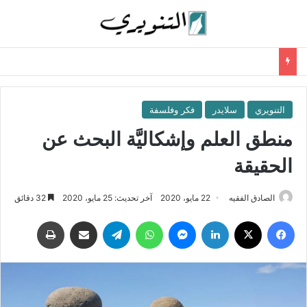
التنويري
سلايدر
فكر وفلسفة
منطق العلم وإشكاليَّة البحث عن
الحقيقة
الصادق الفقيه
22 مايو، 2020
آخر تحديث: 25 مايو، 2020
32 دقائق
فيسبوك
‫X
لينكدإن
ماسنجر
واتساب
تيلقرام
مشاركة عبر البريد
طباعة