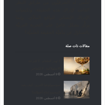
أسَّس له الشرقيُّون من طرائق النظر
القاصد لإدراك هذه الحقيقة، وتكيفيات
الإدراك الإنساني للواقع المادِّي، وإنما
يركِّز بشكل خاصّ على التجربة الغربيَّة
بالتساؤل عن ماهيَّة الحقيقة العلميَّة؟
مقالات ذات صلة
لا لهدر الطعام.. لا للنزعة
الاستهلاكية.. لا للتفاخر
9 أغسطس، 2026
سوسيولوجيا التبرير: كيف يعيد
المجتمع إنتاج أخطائه؟
8 أغسطس، 2026