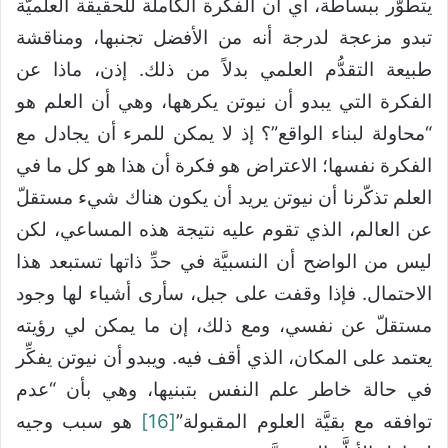
يتطوَّر ببساطة، أي أن الفكرة الكاملة للحقيقة العلميَّة
تبدو مزعجة لدرجة أنه من الأفضل تجنبها، ومناقشة
طبيعة التقدُّم العلمي بدلاً من ذلك. إذن، ماذا عن
الفكرة التي يبدو أن نيوتن يكرهها، وهي أن العلم هو
“محاولة لبناء الواقع”؟ إذ لا يمكن للمرء أن يجادل مع
الفكرة نفسها؛ الاعتراض هو فكرة أن هذا هو كل ما في
العلم تذكّرنا أن نيوتن يريد أن يكون هناك شيء مستقلّ
عن العالم، الذي تقوم عليه نتيجة هذه المساعي، لكن
ليس من الواضح أن النسبيَّة في حدِّ ذاتها تستبعد هذا
الاحتمال. فإذا وقفت على جبل، سأرى أشياء لها وجود
مستقلّ عن نفسي، ومع ذلك، إن ما يمكن لي رؤيته
يعتمد على المكان، الذي أقف فيه. ويبدو أن نيوتن يفكِّر
في حالة خاطر علم النفس بتبنيها، وهي بأن “عدم
توافقه مع بقيَّة العلوم المقبولة”
[16]
هو سبب وجيه