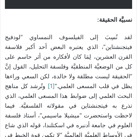
نسبيَّة الحقيقة:
لقد نُسِبَ إلى الفيلسوف النمساوي “لودفيج
فيتجنشتاين”، الذي يعتبره البعض أحد أكبر فلاسفة
القرن العشرين، لِمَا كان لأفكاره من أثر حاسم على
كل من الوضعيَّة المنطقيَّة وفلسفة التحليل، القول إنَّ
“الحقيقة ليست مطلقة ولا خالدة، لكن السعي وراءها
يظل في قلب المسعى العلمي.”
[1]
وتُرشد كل مناهج
البحث العلمي إلى ضوابط هذا المسعى العلمي، الذي
تذرع به فيتجنشتاين في مقولاته الفلسفيَّة. فيما
لاحظت واستحضرت “ميشيلا ماسيمي”، أستاذ فلسفة
العلوم في جامعة أدنبره في اسكتلندا، قوله الذي شاع
في الأوساط العلميَّة العالميَّة “لا تكمن قوة الخيط في