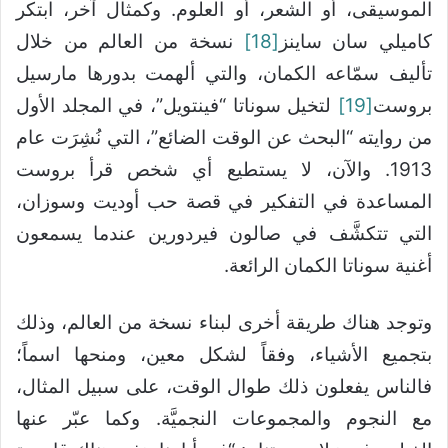
الموسيقى، أو الشعر، أو العلوم. وكمثال آخر، ابتكر
كاميلي سان ساينز
[18]
نسخة من العالم من خلال
تأليف سمّاعه الكمان، والتي ألهمت بدورها مارسيل
بروست
[19]
لتخيل سوناتا “فينتويل”، في المجلد الأول
من روايته “البحث عن الوقت الضائع”، التي نُشِرَت عام
1913. والآن، لا يستطيع أي شخص قرأ بروست
المساعدة في التفكير في قصة حب أوديت وسوزان،
التي تتكشَّف في صالون فيردورين عندما يسمعون
أغنية سوناتا الكمان الرائعة.
وتوجد هناك طريقة أخرى لبناء نسخة من العالم، وذلك
بتجميع الأشياء، وفقاً لشكل معين، ومنحها اسماً؛
فالناس يفعلون ذلك طوال الوقت، على سبيل المثال،
مع النجوم والمجموعات النجميَّة. وكما عبّر عنها