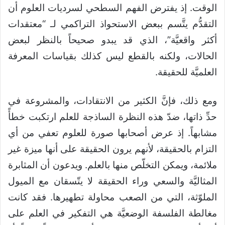
الوقت. إذ يفترض الفهم السطحي لسرديات العلوم أن
التقدُّم يتَّسم ببعض الاستحواذ التراكمي لـ “معتقدات
أكثر واقعيَّة”، الذي قد يبدو صحيحاً بالنظر لبعض
الحالات، ولكنه بالقطع ليس كذلك بقياسات المعرفة
العلميَّة للحقيقة.
ومع ذلك، فإنَّ الكثير من الانتقادات، والمشروعة في
حدِّ ذاتها، ضدّ هذه النظرة الساذجة للعلم ارتكبت خطأً
مشابهاً. إذ عرض أصحابها صورة للعلوم تعفي من أي
التزام بالحقيقة، لأنهم يرون الحقيقة على أنها ميزة غير
ملائمة، ويمكن التخلّص منها بالعلم. ويدعون أن المثابرة
المثاليَّة والسعي وراء الحقيقة لا يتّسقان مع الميول
الملوّثة، التي من الصعب محاولة تطهيرها. فقد كانت
مغالطة الفلسفة الوضعيَّة هي التفكير في العلم على