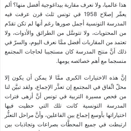
هذا عالميا، ولا نعرف مقاربة بيداغوجية أفضل منها؟ ألم
يعمِّر إصلاح 1958 في تونس ثلث قرن عرفت فيه
المدرسة التونسية أجمل صورها رغم أنها لم تكن تقدّم
من المحتويات، ولا تتوسَّل من الطرائق والأدوات، ولا
تعتمد من المقاربات أفضل ممَّا نعرف اليوم، والسرّ في
ذلك أنَّ منتج المدرسة كان مستجيبا لحاجات المجتمع
منسجما مع أهم خصائصه يومها.
إنَّ هذه الاختيارات الكبرى ممَّا لا يمكن أن يكون إلا
محلّ اتِّفاق في المجتمع إن تعذَّر الإجماع، ولقد تبيَّن لنا
من فحص مسيرة التربية في تونس أنَّ أزهى فترات
المدرسة التونسية كانت تلك التي حظيت فيها
اختياراتها بأوسع إجماع بين الفاعلين، وأنَّ مراحل التعثُّر
ارتبطت في جميع المحطَّات بصراعات وتجاذبات بين