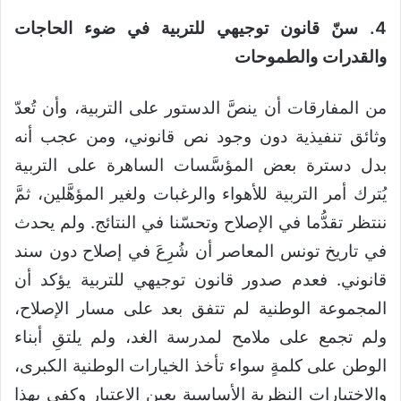
4. سنّ قانون توجيهي للتربية في ضوء الحاجات
والقدرات والطموحات
من المفارقات أن ينصَّ الدستور على التربية، وأن تُعدّ
وثائق تنفيذية دون وجود نص قانوني، ومن عجب أنه
بدل دسترة بعض المؤسَّسات الساهرة على التربية
يُترك أمر التربية للأهواء والرغبات ولغير المؤهَّلين، ثمَّ
ننتظر تقدُّما في الإصلاح وتحسّنا في النتائج. ولم يحدث
في تاريخ تونس المعاصر أن شُرِعَ في إصلاح دون سند
قانوني. فعدم صدور قانون توجيهي للتربية يؤكد أن
المجموعة الوطنية لم تتفق بعد على مسار الإصلاح،
ولم تجمع على ملامح لمدرسة الغد، ولم يلتقِ أبناء
الوطن على كلمةٍ سواء تأخذ الخيارات الوطنية الكبرى،
والاختيارات النظرية الأساسية بعين الاعتبار وكفى بهذا