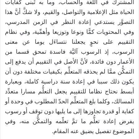
المشترك في اللغة والحساب، وما به تُبنى كفايات
الحياة مثل الإعلامية والتواصل، والقيم، ولا شكَّ أنَّ هذا
التصوَّر يستدعي إعادة النظر في الزمن المدرسي،
وفي المحتويات كمًّا ونوعا وتوزيعا وأهمِّية، وفي نظام
التقييم على نحوٍ يجعلنا نتساءَل يوما عن معنى
الرسوب، إذ الرسوب آليَّة فاسدة تمحق قسما من
الأعمار دون فائدة، لأنَّ الأصل في التقييم أن يدفع إلى
التمكُّن ممَّا لم يحذقه المتعلِّم بكيفيات مختلفة دون أن
يكون ذلك سببا في إعادة سنة دراسية كاملة، وبعبارة
أبسط نحتاج نظاما للتقييم يجعل التعلُّم مسارا متعدِّد
المسالك، وكلما بلغ المتعلِّم الحدّ المطلوب في وحدة أو
كفاية أو قدرة تجاوزها إلى ما يليها دون توقف أو رسوب
يفرض إعادة تعلُّم ما تمَّ تعلّمه والتمكُّن منه، وفي
الموضوع تفصيل يضيق عنه المقام.