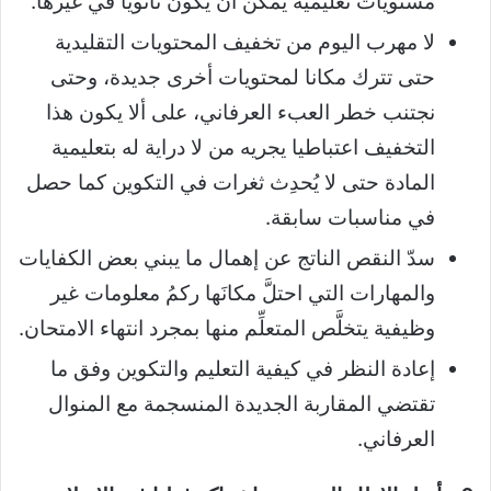
مستويات تعليمية يمكن أن يكون ثانويا في غيرها.
لا مهرب اليوم من تخفيف المحتويات التقليدية
حتى تترك مكانا لمحتويات أخرى جديدة، وحتى
نجتنب خطر العبء العرفاني، على ألا يكون هذا
التخفيف اعتباطيا يجريه من لا دراية له بتعليمية
المادة حتى لا يُحدِث ثغرات في التكوين كما حصل
في مناسبات سابقة.
سدّ النقص الناتج عن إهمال ما يبني بعض الكفايات
والمهارات التي احتلَّ مكانَها ركمُ معلومات غير
وظيفية يتخلَّص المتعلِّم منها بمجرد انتهاء الامتحان.
إعادة النظر في كيفية التعليم والتكوين وفق ما
تقتضي المقاربة الجديدة المنسجمة مع المنوال
العرفاني.