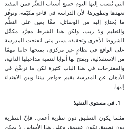
التي يُنسب إليها اليوم جميع أسباب التعثُّر فمن المفيد
تعهدها وتطويرها، لأن الدراسة في قاعةٍ مكيَّفة، وتوفِّرَ
ما يُحتاج إليه من الوسائل، ممَّا يعين على التعلُّم
والتعليم ولا ريب، ولكن هذا الشرط مجرَّد مكمِّل
للشروط الأخرى وتحقيقه يسير متى انفتحت المدرسة
على الواقع في نظامٍ غير مركزي، يمنحها جانبا مهمّا
من الاستقلالية، ويفتح لها أبوابا لتنمية مداخيلها الذاتية،
والمقترحات في هذا الباب كثيرة لكن ما ترسَّخ في
الأذهان عن المدرسة يقيم حواجز بيننا وبين الاهتداء
إليها.
في مستوى ال
تنفيذ
مثلما يكون التطبيق دون نظرية أعمى، فإنَّ النظرية
دون تطبيق تكون عقيمة، وعلى هذا الأساس لا يمكن