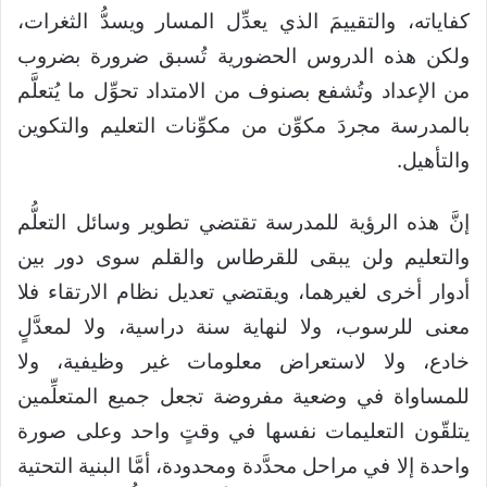
كفاياته، والتقييمَ الذي يعدِّل المسار ويسدُّ الثغرات،
ولكن هذه الدروس الحضورية تُسبق ضرورة بضروب
من الإعداد وتُشفع بصنوف من الامتداد تحوِّل ما يُتعلَّم
بالمدرسة مجردَ مكوِّن من مكوِّنات التعليم والتكوين
والتأهيل.
إنَّ هذه الرؤية للمدرسة تقتضي تطوير وسائل التعلُّم
والتعليم ولن يبقى للقرطاس والقلم سوى دور بين
أدوار أخرى لغيرهما، ويقتضي تعديل نظام الارتقاء فلا
معنى للرسوب، ولا لنهاية سنة دراسية، ولا لمعدَّلٍ
خادع، ولا لاستعراض معلومات غير وظيفية، ولا
للمساواة في وضعية مفروضة تجعل جميع المتعلِّمين
يتلقّون التعليمات نفسها في وقتٍ واحد وعلى صورة
واحدة إلا في مراحل محدَّدة ومحدودة، أمَّا البنية التحتية