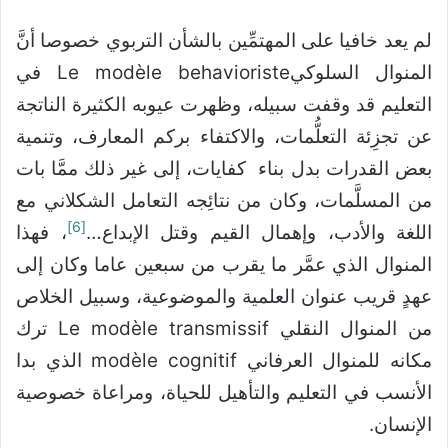
لم يعد خافيا على المهتمِّين بالشأن التربوي خصوصا أنَّ
المنوال السلوكيLe modèle behavioriste في
التعليم قد وقفت سبيله، وظهرت عيوبه الكثيرة الناتجة
عن تجزِئة التعلُّمات، والاكتفاء بركم المعارف، وتنمية
بعض القدرات بدل بناء كفايات، إلى غير ذلك ممَّا بات
من المسلَّمات، وكان من نتائِجه التعامل الشكلاني مع
[6]
اللغة والأدب، وإهمال القيم وقتل الإبداع…
، فهذا
المنوال الذي عمَّر ما يقرب من سبعين عاما وكان إلى
عهدٍ قريب عنوان العلمية والموضوعية، وسبيل الخلاص
من المنوال النقلي Le modèle transmissif ترك
مكانه للمنوال العرفاني modèle cognitif الذي بدا
الأنسب في التعليم والتأهيل للحياة، ومراعاة خصوصية
الإنسان.