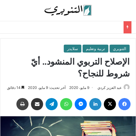
التنويري
تربية وتعليم
سلايدر
الإصلاح التربوي المنشود.. أيّ
شروط للنجاح؟
عبد العزيز كردي
9 مايو، 2020
آخر تحديث: 9 مايو، 2020
14 دقائق
فيسبوك
‫X
لينكدإن
ماسنجر
واتساب
تيلقرام
مشاركة عبر البريد
طباعة