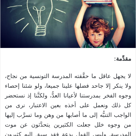
مقدِّمة:
لا يجهل عاقل ما حقَّقته المدرسة التونسية من نجاح،
ولا ينكر إلا جاحد فضلها علينا جميعا، ولو شئنا إحصاء
وجوه الفخر بمدرستنا لأعيانا العدُّ، ولكنَّنا إذ نستحضر
كل ذلك ونعمل على أخذه بعين الاعتبار، نرى من
الواجب التنبُّه إلى ما أصابها من وهن وما تسرَّب إليها
من وجوه خلل جعلت الكثيرين يتحدَّثون عن موت
المدرسة. وليس القول بدعة فقد سبق إليه كثيرون