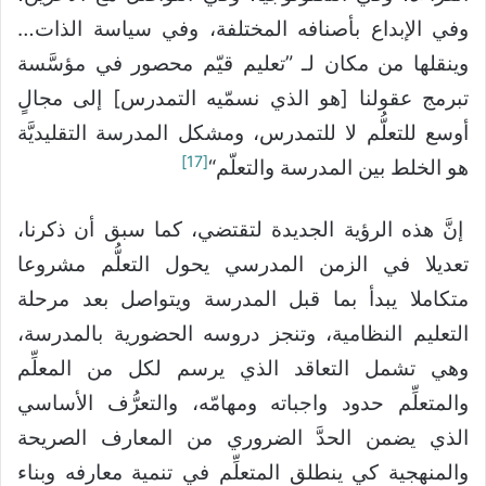
وفي الإبداع بأصنافه المختلفة، وفي سياسة الذات…
وينقلها من مكان لـ ”تعليم قيّم محصور في مؤسَّسة
تبرمج عقولنا [هو الذي نسمّيه التمدرس] إلى مجالٍ
أوسع للتعلُّم لا للتمدرس، ومشكل المدرسة التقليديَّة
[17]
هو الخلط بين المدرسة والتعلّم“
إنَّ هذه الرؤية الجديدة لتقتضي، كما سبق أن ذكرنا،
تعديلا في الزمن المدرسي يحول التعلُّم مشروعا
متكاملا يبدأ بما قبل المدرسة ويتواصل بعد مرحلة
التعليم النظامية، وتنجز دروسه الحضورية بالمدرسة،
وهي تشمل التعاقد الذي يرسم لكل من المعلِّم
والمتعلِّم حدود واجباته ومهامّه، والتعرُّف الأساسي
الذي يضمن الحدَّ الضروري من المعارف الصريحة
والمنهجية كي ينطلق المتعلِّم في تنمية معارفه وبناء