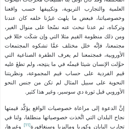
العلمية والتجارب التربوية، وتكييفها حسب واقعنا
وخصوصياتنا، فبعض ما يلهث غيرُنا خلفه كان عندنا
وتركناه، ثم عدنا نبحث عنه نسْجا على منوال الغير،
ومن ذلك منظومة القيم مثلا التي وإن شكَت خللا في
مجتمعنا، فإنَّه خلل مختلف عمَّا تشكوه المجتمعات
الأوروبية، فمجتمعنا لم يعرف الطفرة الصناعية التي
حوَّلت الإنسان شيئا قيمتُه في ما ينتِجه، ولم تطغَ عليه
قيم الفردية على حساب قيم المجموعة، ونظريتنا
النحوية على سبيل المثال لم تكن من جنس النحو
الأوروبي قبل ثورة دي سوسير، وغير هذا كثير.
إنَّ الدعوة إلى مراعاة خصوصيات الواقع يؤكِّد قيمتها
نجاح البلدان التي اتَّخذت خصوصياتها منطلقا، ولنا في
[11]
تجارب اليابان وكوريا وماليزيا وسنغافورة
وغيرها،