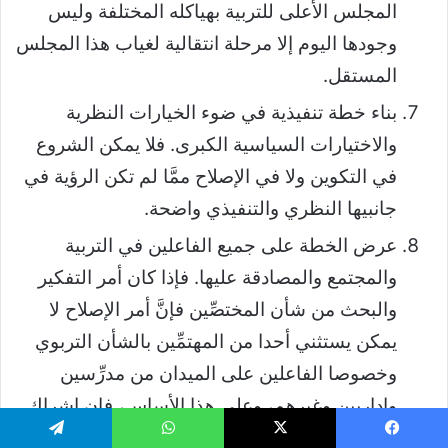
المجلس الأعلى للتربية بهياكله المختلفة وليس
وجودها اليوم إلا مرحلة انتقالية لغياب هذا المجلس
المستقل.
بناء خطة تنفيذية في ضوء الخيارات النظرية
والاختيارات السياسية الكبرى. فلا يمكن الشروع
في التكوين ولا في الإصلاح ممَّا لم تكن الرؤية في
جانبيها النظري والتنفيذي واضحة.
عرض الخطة على جميع الفاعلين في التربية
والمجتمع والمصادقة عليها. فإذا كان أمر التفكير
والبحث من شأن المختصِّين فإنَّ أمر الإصلاح لا
يمكن يستثني أحدا من المهتمِّين بالشأن التربوي
وخصوصا الفاعلين على الميدان من مدرِّسين
وإداريين وغيرهم، وعلى هذا الأساس، فإن إشراك
الفاعلين التربويين إشراكا فعليا في الإصلاح،
يسبوك
‫X
واتساب
تيلقرام