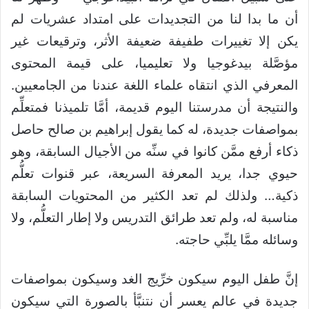
أن ما بدا لنا من التجديدات على امتداد عشريات لم
يكن إلا تغييرات طفيفة ضعيفة الأثر، وترقيعات غير
مؤصَّلة بيدغوجيا ولا تعليميا، على قيمة المحتوى
المعرفي الذي انتقاه علماء اللغة عندنا من الجامعيين.
والنتيجة أن مدرستنا اليوم قديمة، أمَّا تلميذنا فمتعلِّم
بمواصفات جديدة، له كما يقول إبراهيم بن صالح حاصل
ذكاء أرفع ممَّن كانوا في سنِّه من الأجيال السابقة، وهو
حيوي جدا، يريد المعرفة السريعة، عبر قنوات تعلُّم
ذكية… ولذلك لم تعد الكثير من المحتويات السابقة
مناسبة له، ولم تعد طرائق التدريس ولا إطار التعلُّم، ولا
وسائله ممَّا يلبِّي حاجته.
إنَّ طفل اليوم سيكون خرِّيج الغد وسيكون بمواصفات
جديدة في عالمٍ يعسر أن نتنبَّأ بالصورة التي سيكون