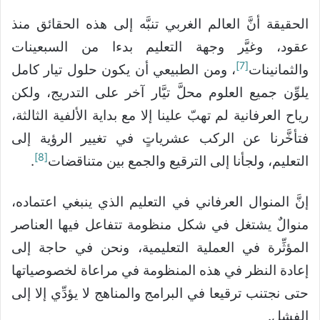
الحقيقة أنَّ العالم الغربي تنبَّه إلى هذه الحقائق منذ
عقود، وغيَّر وجهة التعليم بدءا من السبعينات
[7]
والثمانينات
، ومن الطبيعي أن يكون حلول تيار كامل
يلوِّن جميع العلوم محلَّ تيَّار آخر على التدريج، ولكن
رياح العرفانية لم تهبّ علينا إلا مع بداية الألفية الثالثة،
فتأخَّرنا عن الركب عشرياتٍ في تغيير الرؤية إلى
[8]
التعليم، ولجأنا إلى الترقيع والجمع بين متناقضات
.
إنَّ المنوال العرفاني في التعليم الذي ينبغي اعتماده،
منوالٌ يشتغل في شكل منظومة تتفاعل فيها العناصر
المؤثِّرة في العملية التعليمية، ونحن في حاجة إلى
إعادة النظر في هذه المنظومة في مراعاة لخصوصياتها
حتى نجتنب ترقيعا في البرامج والمناهج لا يؤدِّي إلا إلى
الفشل.