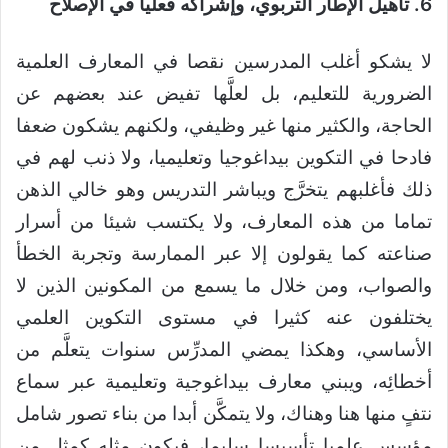
6. تأهيل الإطار التربوي، وإشراكه فعليا في الإصلاح
لا يشكو أغلب المدرسين نقصا في المعارف العلمية
الضرورية للتعليم، بل لعلَّها تفيض عند بعضهم عن
الحاجة، والكثير منها غير وظيفي، ولكنهم يشكون ضعفا
فادحا في التكوين بيداغوجيا وتعليميا، ولا ذنب لهم في
ذلك فأغلبهم يتخرَّج ويباشر التدريس وهو خالي الذهن
تماما من هذه المعارف، ولا يكتسب شيئا من أسرار
صناعته كما يقولون إلا عبر الممارسة وتجربة الخطأ
والصواب، ومن خلال ما يسمع من المكونين الذين لا
يختلفون عنه كثيرا في مستوى التكوين العلمي
الأساسي، وهكذا يمضي المدرِّس سنوات يتعلَّم من
أخطائِه، ويبني معارف بيداغوجية وتعليمية عبر سماع
نتفٍ منها هنا وهناك، ولا يتمكَّن أبدا من بناء تصور شامل
مؤسس علميا تأسيسا سليما، فيكون مثله كمثل من