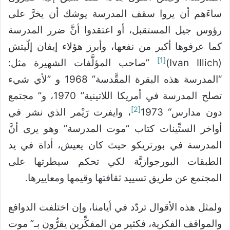
ساءَهم أن يروا سقف المدرسة يوشك أن يخرَّ على
رؤوس جيل المستقبل، أو اعتقدوا أنَّ ضرر المدرسة
كما عرفوها أكبر من نفعها، وأبرز هؤلاء إيفان إلّيتش
[1]
(Ivan Illich)
”صاحب المؤلَّفات الشهيرة مثل:
“المدرسة هذه البقرة المقَّدسة” 1968 و ”لأي شيء
تصلح المدرسة في أمريكا اللاتينية” 1970، و” مجتمع
[2]
دون مدارس“ 1973
، وايفرت رَيْمر الذي نشر في
أواخر الستِّينات كتاب “موت المدرسة” وهو يرى أنَّ
المدرسة في بورتريكو حيث كان يعيش، أداة في يد
الطبقات البورجوازيَّة لكي تحكم سيطرتها على
المجتمع عن طريق تسييد ثقافتها وقيمها ومعاييرها.
ولمثل هذه الأقوال تردّد في أيامنا، وإن اختلفت الدوافع
والمواقف الفكرية، فكثير من المفكِّرين يقرُّون بـ” موت