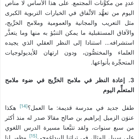
عددٍ من مكوَّنات المجتمع. على هذا الأساس لا مناص
اليوم من تعهُّد الاتِّفاق في الخيارات التربوية الكبرى
مثل التعريب والمجانية والعمومية وملامح الخرِّيج،
والآفاق المستقبلية ما يمكن التنبُؤ به منها وما يتعذَّر
استشرافه… استنادا إلى النظر العقلي الذي يجيده
العلماء والمختصُّون، ودون ارتهان للأيديولوجيات
المتحجِّرة بأنواعها.
3. إعادة النظر في ملامح الخرِّيج في ضوء ملامح
المتعلِّم اليوم
[14]
طفل جديد في مدرسة قديمة: ما العمل؟
هكذا
عنوَن الزميل إبراهيم بن صالح مقالا صدر له منذ أكثر
من سبع سنوات، ولقد تتبَّعنا مسيرة الدرس اللغوي
[15]
على سبيل المثال في تراثنا البيداغوجي
وظهر لنا