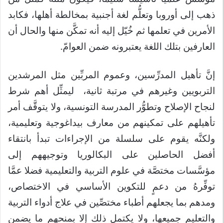
ذهب إلى أوروبا وتعلُّم لغة أجنبية بمخالطة أهلها، فكابد
الأمرين في تعلمها ثم خُيّل إليه أنه تمكَّن منها والحال أن
العارفين بتلك اللغة يعتبرونه ضمن العوامّ.
إنَّ تأهيل المدرِّسين، وعموم المربِّين مثل المرشدين
التربويين وغيرهم في مرتبة ثانية، ليمثِّل أهم شرط
لنجاح الإصلاح وتطوُّر المدرسة التونسية، ولا يتوقَّف أمر
تأهيلهم على تمكينهم من معارف بيداغوجية وتعليمية،
ولكنَّه يقوم على سلسلة من الإجراءات تبدأ بانتقاء
أفضل الحاصلين على البكالوريا وتوجيههم إلى
مؤسَّسات مختصَّة في علوم التربية والتعليمية فضلا عمَّا
توفِّرهُ من دعمٍ للتكوين الأساسي في الاختصاص،
ومدهم بما يجعلهم أطباء مختصِّين في علاج أدواء التربية
والتعليم جميعها، ولا يكتمل ذلك إلا بمنحهم ما يضمن