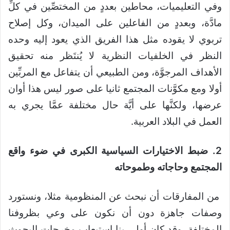
وفي التعليميات، محاطين بعددٍ من المختصِّين في كلِّ
مادَّة، وبعددٍ من الفاعلين على الميدان، وكل إصلاح
تربوي لا يقوده مثل هذا الفريق الذي يعود إليه وحده
النظر في الخلفيات النظرية لا يُنتَظر منه تحقيق
الأهداف المرجوَّة، ومن الطبيعي أن يتفاعل مع المربِّين
أولا ومع مكوَّنات المجتمع ثانيا على صور ليس هذا أوان
عرضها، ولكنَّها على أيَّة حال مختلفة عمَّا يجري به
العمل في البلاد العربية.
2
. ض
بط الاختيارات السياسية الكبرى في ضوء واقع
المجتمع وحاجاته وطموحاته
من المفارقات أن نبحث عن المنظومية مثلا، ونستورد
وصفات جاهزة دون أن نكون على وعي بظروفنا
المختلفة، وقد كان أولى بنا استيعاب مخرجات البحوث