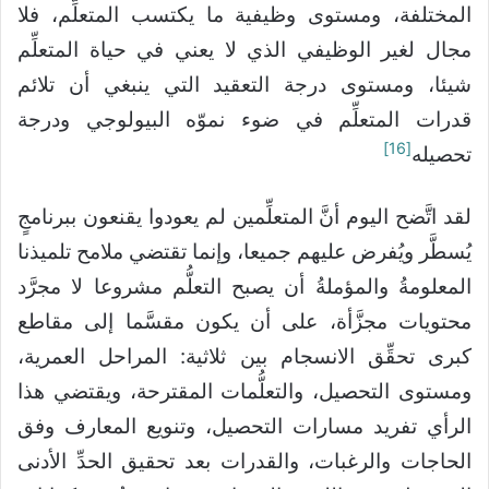
المختلفة، ومستوى وظيفية ما يكتسب المتعلِّم، فلا
مجال لغير الوظيفي الذي لا يعني في حياة المتعلِّم
شيئا، ومستوى درجة التعقيد التي ينبغي أن تلائم
قدرات المتعلِّم في ضوء نموّه البيولوجي ودرجة
[16]
تحصيله
لقد اتَّضح اليوم أنَّ المتعلِّمين لم يعودوا يقنعون ببرنامجٍ
يُسطَّر ويُفرض عليهم جميعا، وإنما تقتضي ملامح تلميذنا
المعلومةُ والمؤملةُ أن يصبح التعلُّم مشروعا لا مجرَّد
محتويات مجزَّأة، على أن يكون مقسَّما إلى مقاطع
كبرى تحقِّق الانسجام بين ثلاثية: المراحل العمرية،
ومستوى التحصيل، والتعلُّمات المقترحة، ويقتضي هذا
الرأي تفريد مسارات التحصيل، وتنويع المعارف وفق
الحاجات والرغبات، والقدرات بعد تحقيق الحدِّ الأدنى