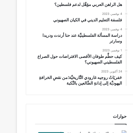
هل الراهن العربي مؤهَّل لدعم فلسطين؟
4 نوفمبر، 2023
فلسفة التعليم الديني في الكيان الصهيوني
4 نوفمبر، 2023
دراسة المسألة الفلسطينيَّة عند حنا أرندت ودريدا
وسارتر
1 نوفمبر، 2023
كيف حطَّم طوفان الأقصى الافتراضات حول الصراع
الفلسطيني الصهيوني؟
24 أكتوبر، 2023
حَفريَاتُ روجيه غارودي التَّاريخيَّة؛من نقضِ الخرافةِ
اليهوديَّة إلى إدانةِ الضَّالعين بالنَّكبة
حوارات