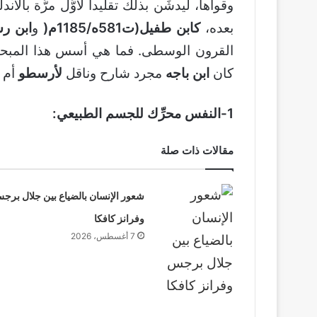
وقواها، ليدشِّن بذلك تقليدا لأوَّل مرَّة
بعده،
كابن
طفيل(ت581ه/1185م
(
و
ابن رشد(ت5
القرون الوسطى. فما هي أسس هذا المبح
كان
ابن باجه
مجرد شارح وناقل
لأرسطو
أم م
1-النفس محرِّك للجسم الطبيعي:
مقالات ذات صلة
شعور الإنسان بالضياع بين جلال برج
وفرانز كافكا
7 أغسطس، 2026