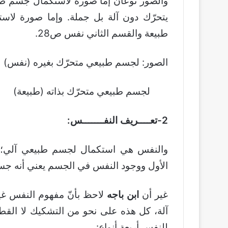
والصور نوعان إمَّا صورة لاستكمال جسم طبي
يتحرّك دون آلة بل جملة. وإما صورة لاس
طبيعة والقسم الثاني نفس ص28.
الصور: لجسم طبيعي متحرّك بغيره (نفس)
لجسم طبيعي متحرّك بذاته (طبيعة)
2-تعــــريف النفـــــــس:
والنفس هي استكمال لجسم طبيعي آلي؛ أي
الأول ووجود النفس في الجسم يعني أنه 
غير أن
ابن باجه
لاحظ بأنّ مفهوم النفس غير
آلة، كل هذه على نحو من التشكيك لا القط
للنفس أربعة أنواع: