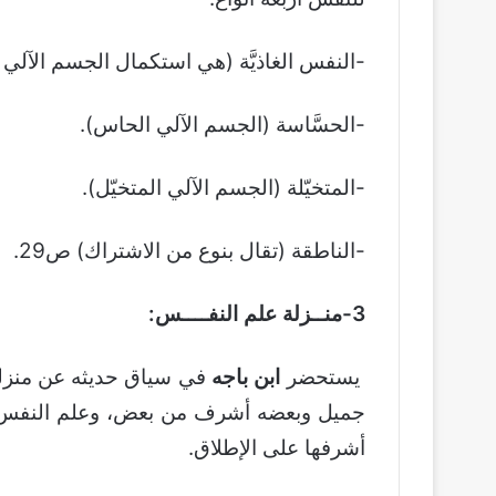
-النفس الغاذيَّة (هي استكمال الجسم الآلي 
-الحسَّاسة (الجسم الآلي الحاس).
-المتخيّلة (الجسم الآلي المتخيّل).
-الناطقة (تقال بنوع من الاشتراك) ص29.
3-منــزلة علم النفــــس:
يستحضر
ابن باجه
في سياق حديثه عن منزل
جميل وبعضه أشرف من بعض، وعلم النفس متقدّ
أشرفها على الإطلاق.