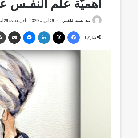
أهميَّة علم النفـس عن
عبد الصمد البلغيثي
26 أبريل، 2020
آخر تحديث: 26 أبريل، 2020
فيسبوك
‫X
لينكدإن
ماسنجر
مشاركة عبر البري
شاركها