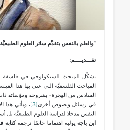
“والعلم بالنفس يتقدَّم سائر العلوم الطبيعيَّة
تقـــديــــم:
يشكِّل المبحث السيكولوجي في فلسفة
ا
المباحث الفلسفيَّة التي عني بها هذا الف
السادس من الهجرة- بشروحه ومؤلفاته ذات الاتِ
في رسائل ونصوص أخرى
[3]
، ويأتي هذا ا
النفس مدخلا لدراسة العلوم الطبيعيَّة بل 
ابن باجه
يوليه اهتماما خاصّا ترجمه
كتابه 