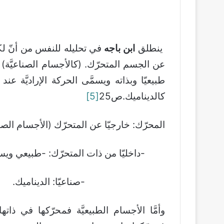
ينطلق
ابن باجه
في تحليله للنفس من أنّ لكل 
عن الجسم المتحرّك. (كالأجسام الصناعيَّة) 
طبيعيّا وبذاته ويسمَّى الحركة الإراديَّة عن
كالديناميك.ص25
[5]
المحرّك: خارجيّا عن المتحرّك (الأجسام الصناع
-داخليّا من ذات المتحرّك: -طبيعي ويسمَّى ا
-صناعيّا: الديناميك.
وأمَّا الأجسام الطبيعيَّة فمحرّكها في ذات