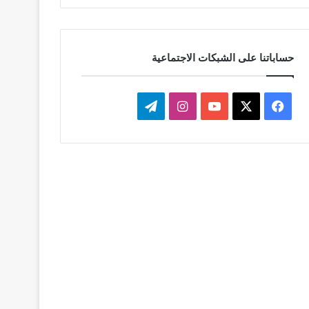
حساباتنا على الشبكات الاجتماعية
‫X
فيسبوك
‫YouTube
انستقرام
تيلقرام