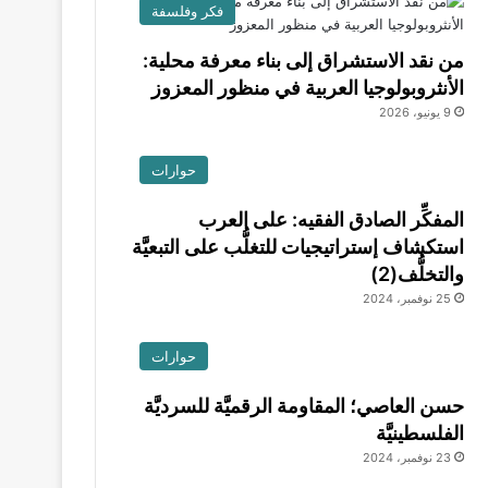
فكر وفلسفة
من نقد الاستشراق إلى بناء معرفة محلية:
الأنثروبولوجيا العربية في منظور المعزوز
9 يونيو، 2026
حوارات
المفكِّر الصادق الفقيه: على العرب
استكشاف إستراتيجيات للتغلُّب على التبعيَّة
والتخلُّف(2)
25 نوفمبر، 2024
حوارات
حسن العاصي؛ المقاومة الرقميَّة للسرديَّة
الفلسطينيَّة
23 نوفمبر، 2024