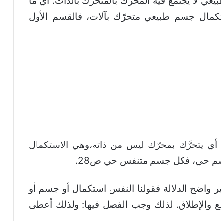
عي لا يجتمع فيه المحرّك بالمتحرّك بالذات. أي ما
تكمال جسم طبيعي متحرّك بآلات، فالقسم الأول
 يتحرَّك بمحرّك ليس من ذاته،وهي الاستكمال
جسم حي، فكل جسم متنفس حي ص28.
 واضح الدلالة فقولنا النفس استكمال أو جسم أو
ع والإطلاق. لذلك وجب الفصل فيها: ولذلك أعطى