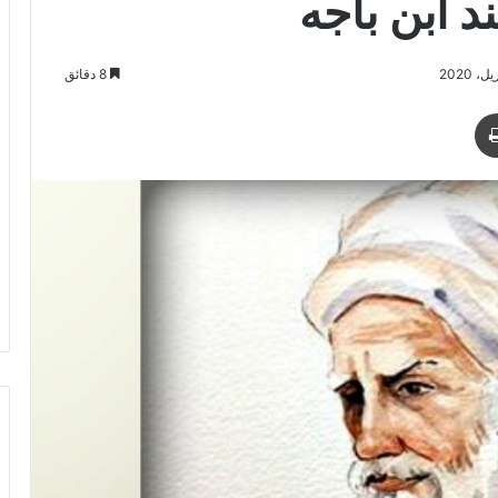
د ابن باجه
8 دقائق
د
طباعة