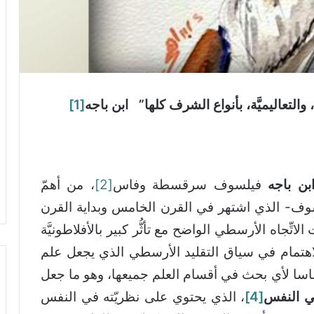
، والتعاليميَّة، بأنواع الشرف كلها” ابن باجه
[1]
بن باجه
فيلسوف سرقسطة وفاس
[2]
، من أهمّ
يلسوف- الذي اشتهر في القرن الخامس وبداية القرن
ّجاه الأرسطي الواضح مع تأثُّر كبير بالأفلاطونيَّة
لاهتمام في سياق التقليد الأرسطي الذي يجعل علم
أساسا لأي بحث في أقسام العلم جميعها، وهو ما جعل
في النفس
[4]
، الذي يحتوي على نظريّته في النفس