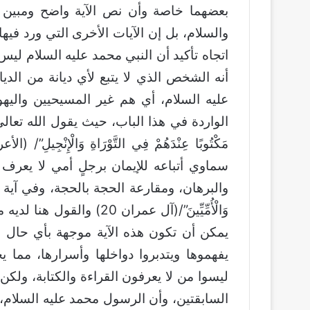
بعضهما خاصة وأن نص الآية واضح ومبين ل
والسلام، بل إن الآيات الأخرى التي ورد فيها
اتجاه تأكيد أن النبي محمد عليه السلام ليس 
أنه الشخص الذي لا يتبع لأي ديانة من الد
عليه السلام، أي هم غير المسيحيين واليهو
الواردة في هذا الباب، حيث يقول الله تعالى: ” الَّذِينَ ي
سماوي أتباعه للإيمان برجلٍ أمي لا يعرف ا
والبرهان، ومقارعة الحجة بالحجة، وفي آية أخرى يق
وَالْأُمِّيِّينَ”/(آل عمران
يمكن أن تكون هذه الآية موجهة بأي حال من
يفهموها ويتدبروا دواخلها وأسرارها، مما 
ليسوا من لا يعرفون القراءة والكتابة، ولكن 
السابقتين، وأن الرسول محمد عليه السلام، ك