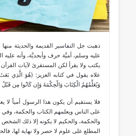
ذهبت جل التفاسير القديمة والحديثة منها 
عليه وسلم، أميَّة حرف وأبجديَّة، وأنه عليه ا
يكتب ولا يقرأ لكن المستقرئ لآيات القرآن ال
علاه يقول في كتابه العزيز: (هُوَ الَّذِي بَعَثَ فِي الأُمِ
وَيُعَلِّمُهُمُ الْكِتَابَ وَالْحِكْمَةَ وَإِن كَانُوا مِن ق
فلا يستقيم أن يكون هذا الرسول أمياً لا ي
على الناس ويعلمهم الكتاب والحكمة، وفي ن
والحكمة، والحكيم لا يكونه إلا ذلك الشخص
المطلع على علوم لا حصر ولا نهاية لها، فالحا