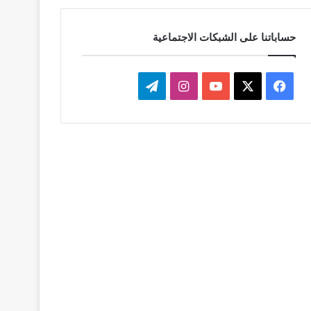
حساباتنا على الشبكات الاجتماعية
‫X
فيسبوك
‫YouTube
انستقرام
تيلقرام