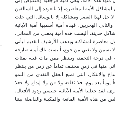
 منها هذه الأمة، وهي أميّة الرجعية والنكوص إلى
ل لمشاكل الأمة المعاصرة، إلا بالعودة إلى السالفين
 لا حل لهذا العصر ومشاكله إلا بالوسائل التي حلت
ثاني الهجريين، فهذه أمية أسميها أمية الآبائية
اكل حديثة، أليست هذه أمية بمعنى من المعاني،
ول معاصرة لمشاكله ويذهب للأرشيف القديم ليأتي
 لا تسمن ولا تغني من جوع، أليست تلك أمية صارخة
 في درجة التجمد، وينتظر ممن مات قبله بمئات
ني منها في زمنٍ مختلف تماماً عن زمن من ينتظر
بداع والابتكار، التي تمنع العقل النقدي من النمو
يوماً بعد يوم، فلا ثقافة ولا فن ولا إبداع ولا فعلا
، لقد جعلتنا الأمية الآبائية حبيسي ردود الأفعال،
ص من هذه الأمية المانعة والمكبلة والفاصلة بيننا