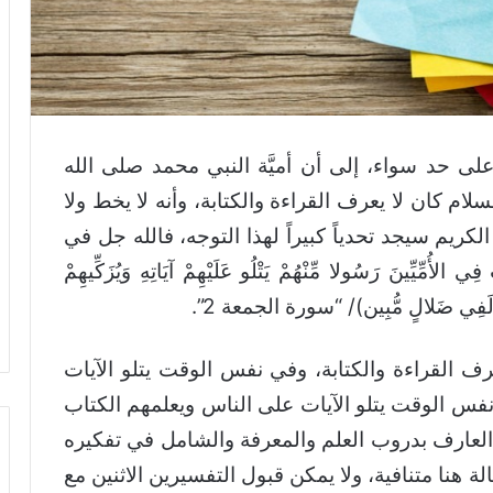
على حد سواء، إلى أن أميَّة النبي محمد صلى الله
لسلام كان لا يعرف القراءة والكتابة، وأنه لا يخط ولا
كريم سيجد تحدياً كبيراً لهذا التوجه، فالله جل في
ّيِّينَ رَسُولا مِّنْهُمْ يَتْلُو عَلَيْهِمْ آيَاتِهِ وَيُزَكِّيهِمْ
َبْلُ لَفِي ضَلالٍ مُّبِين)/ “سورة الجمعة 2”.
عرف القراءة والكتابة، وفي نفس الوقت يتلو الآيات
فس الوقت يتلو الآيات على الناس ويعلمهم الكتاب
 العارف بدروب العلم والمعرفة والشامل في تفكيره
لة هنا متنافية، ولا يمكن قبول التفسيرين الاثنين مع