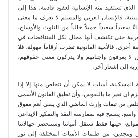
ذي تستفيد منه الإنسانية لعقود قادمة، هذا إلى
بيئية، فالإنسان العربي والمسلم لا يعرف ما معنى
ً سعيداً سعيداً جميلاً خالياً من التلوث والأوساخ،
ربية حتى تكتشف أنها مجال لكل المتناقضات في
 أحرى، فالأمية القانونية تضرب أرقاماً مهولة، فلا
اس لا يعرفون واجباتهم ولا يدركون معنى حقوقهم،
رية إلى إشعار آخر.
ة المسكينة، أميات لا يمكن أن نتخلص منها إلا إذا
م ان تغير ما بالنفوس، وأن تطبق القانون الأسمى
والتخلص من تبعات وإرث الماضي الذي يبقى أهم معوق
اسع، يسمح فيه بممارسة النقد والتفكير الإبداعي
انع، حينها فقط ستقل أمياتنا وستنحصر جهالاتنا
ن ومجدين، من ظلمات الأميات المختلفة إلى نور