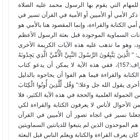
لمهام التي يقوم بها الرسول محمد عليه الصلاة
 ذكر الأمي أو الأميين أو الأمية في القرآن تسير في
أمي الكتابة والقراءة، وإنما المقصود هنا بالأمي هو
يانات السماوية الموجودة قبل بعثة الرسول الأعظم
د، وهو ما تذهب غليه هذه الآيات الكريمة الأخرى
َتَّبِعُونَ الرَّسُولَ النَّبِيَّ الْأُمِّيَّ الَّذِي يَجِدُونَهُ
مَكْتُوبًا عِنْدَهُمْ فِي التَّوْرَاةِ وَالْإِنْجِيلِ”/ (الأعراف:157)، ففي هذه الآية لا يمكن أن يدعو كتاب
لكتابة والقراءة فيما هم الفوا أن يحاجوه بالدليل
ول الله جل وعلا:” وَقُل لِّلَّذِينَ أُوتُوا الْكِتَابَ
 20) والقول هنا لديه من الحمولة العلمية والحجة في هذه الآية الكثير، فلا
 الأحوال لأناس لا يعرفون الكتابة والقراءة لكي
يجعلنا نسير في اتجاه تصور أن الأميين في القرآن
هم الموحدون الذين لم يتبعوا للديانتين السماويتين
ان يعرف القراءة والكتابة ويعلم الناس قبل البعثة