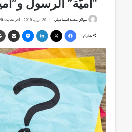
“أميَّة” الرسول و”أ
مولاي محمد اسماعيلي
29 أبريل، 2019
آخر تحديث: 29 أبريل، 2019
فيسبوك
‫X
لينكدإن
ماسنجر
مشاركة عبر البري
شاركها