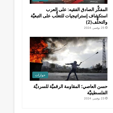
المفكِّر الصادق الفقيه: على العرب
استكشاف إستراتيجيات للتغلُّب على التبعيَّة
والتخلُّف(2)
25 نوفمبر، 2024
حوارات
حسن العاصي؛ المقاومة الرقميَّة للسرديَّة
الفلسطينيَّة
23 نوفمبر، 2024