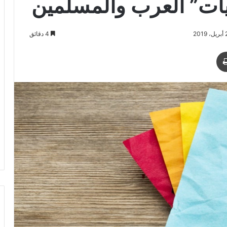
ميات” العرب والمسلمين
4 دقائق
د
طباعة