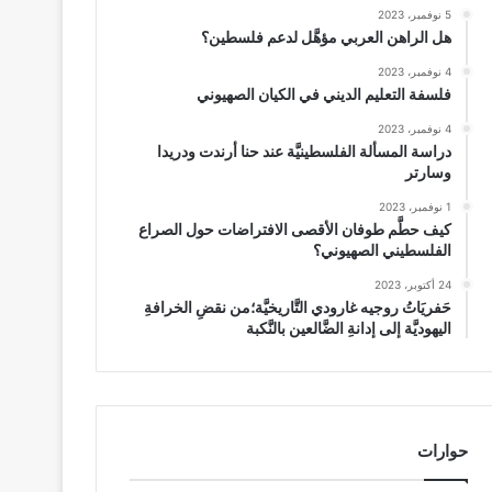
5 نوفمبر، 2023
هل الراهن العربي مؤهَّل لدعم فلسطين؟
4 نوفمبر، 2023
فلسفة التعليم الديني في الكيان الصهيوني
4 نوفمبر، 2023
دراسة المسألة الفلسطينيَّة عند حنا أرندت ودريدا
وسارتر
1 نوفمبر، 2023
كيف حطَّم طوفان الأقصى الافتراضات حول الصراع
الفلسطيني الصهيوني؟
24 أكتوبر، 2023
حَفريَاتُ روجيه غارودي التَّاريخيَّة؛من نقضِ الخرافةِ
اليهوديَّة إلى إدانةِ الضَّالعين بالنَّكبة
حوارات