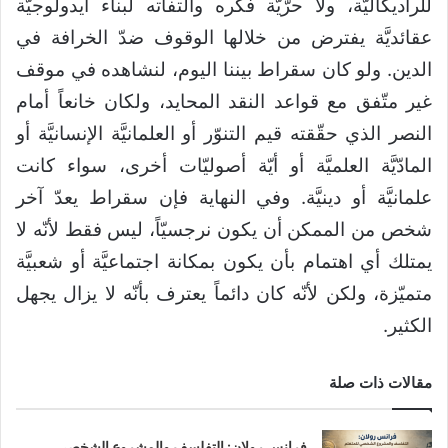
للراديكاليَّة، ولا حرّيّة فكره والتفاته لبناء أيدولوجيَّة
عقائديَّة يفترض من خلالها الوقوف ضدّ الخرافة في
الدين. ولو كان سقراط بيننا اليوم، لنشاهده في موقف
غير متّفق مع قواعد النقد المحايد، ولكان خانعاً أمام
النصر الذي حقّقته قيم التنوّر أو العلمانيَّة الإنسانيَّة أو
المادّيَّة العلميَّة أو أيّة أصوليّات أخرى، سواء كانت
علمانيَّة أو دينيَّة. وفي النهاية فإن سقراط يعدّ آخر
شخص من الممكن أن يكون نرجسيّاً، ليس فقط لأنّه لا
يمتلك أي اهتمام بأن يكون بمكانة اجتماعيَّة أو شعبيَّة
متميّزة، ولكن لأنّه كان دائماً يعترف بأنّه لا يزال يجهل
الكثير.
مقالات ذات صلة
فرانس رولان: التفلسف والمشروع الشخصي