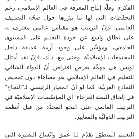
الفكري وقلّة إنتاج المعرفة في العالم الإسلامي، رغم
التحفّظات التي لها ما يبرّرها حول صحّة التصنيف
العالمي، فإنّ الترتيب هو مقياس عالمي معترف به
على نطاق واسع عن جودة التعليم على المستوى
الجامعي، ومؤشّر على وجود أزمة عميقة داخل
المجتمعات الإسلاميَّة. وحتى مع، ذلك، فإنّ نقد أمثال
لويس هي مهمَّة بغرض افتراض أنّ الدواء الشافي
للتعليم في العالم الإسلامي هو مضاهاة دون تمحيص
النماذج الغربيَّة، كما لو أنّ المعيار الرئيسي لـ”النجاح”
في إلحاق البطة العرجاء” أي المؤسّسات الإسلاميَّة في
الترتيب العالمي على النحو المحدَّد من قبل أنظمة
الترتيب الدوليَّة والمعايير.
التعليم المتطوّر يقدّم لنا عمق واتّساع البصيرة التي