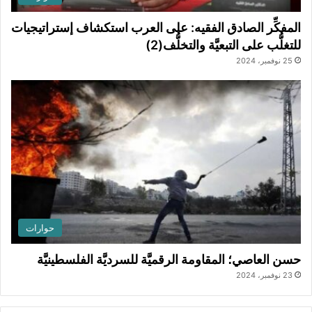
المفكِّر الصادق الفقيه: على العرب استكشاف إستراتيجيات
للتغلُّب على التبعيَّة والتخلُّف(2)
25 نوفمبر، 2024
حوارات
حسن العاصي؛ المقاومة الرقميَّة للسرديَّة الفلسطينيَّة
23 نوفمبر، 2024