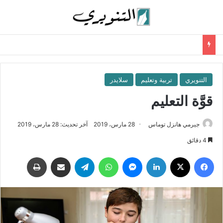
التنويري
تربية وتعليم
سلايدر
قوَّة التعليم
جيرمي هانزل توماس
28 مارس، 2019
آخر تحديث: 28 مارس، 2019
4 دقائق
فيسبوك
‫X
لينكدإن
ماسنجر
واتساب
تيلقرام
مشاركة عبر البريد
طباعة