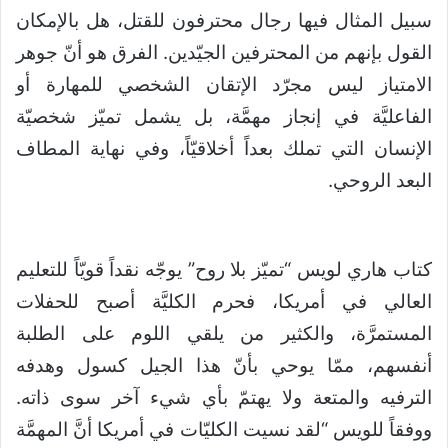
سبيل المثال فيها رجال محترفون للقتل، هل بالإمكان
القول بإنهم من المحترفين الجيّدين. الفرق هو أنّ جوهر
الامتياز ليس مجرّد الإتقان الشخصي للمهارة أو
الفاعليَّة في إنجاز مهمَّة، بل يشمل تميّز شخصيّة
الإنسان التي تملك بعداً أخلاقيّاً، وفي نهاية المطاف
البعد الروحي.
كتاب هاري لويس “تميّز بلا روح” يوجّه نقداً قويّاً للتعليم
العالي في أمريكا، فحرم الكليَّة أصبح للحفلات
المستمرَّة، والكثير من يلقي اللوم على الطلبة
أنفسهم، ممّا يوحي بأنّ هذا الجيل كسول وهدفه
الترفيه والمتعة ولا يهتمّ بأي شيء آخر سوى ذاته.
ووفقاً للويس “لقد نسيت الكليّات في أمريكا أنَّ المهمَّة