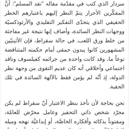
سردار الذي كتب في مقدّمة مقاله “نقد المسلم”: أنَّ
المفكّرين الأحرار يتمّ النظر إليهم باعتبارهم الخطر
الحقيقي الذي يتحدّى التفكير التقليدي والأرثوذكسيّة
ووجهات النظر السائدة، وأضاف إنها نتيجة غير مفاجئة
من خلط ورق اللعب. في حالة سقراط، فإن الأثينيّين
المشهورين كانوا يبدون حمقى أمام حكمته المتناقضة
نوعاً ما، وقد كانت واحدة من جرائمه كفيلسوف وناقد
اجتماعي وأخلاقي أنه كان عديم التقوى من وجهة نظر
الدولة، إذ أنّه لم يؤمن فقط بالآلهة السائدة في تلك
الحقبة.
نحن بحاجة لأن نأخذ بنظر الاعتبار أنّ سقراط لم يكن
مجرّد شخص ذاتي التحفيز وعامل محرّض للعامّة،
ومفتوناً بذكائه وأفكاره الخاصَّة، أو إبداعيَّة نهجه وميله