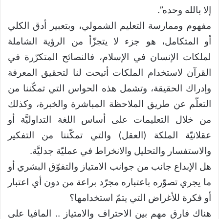
إلا بالله وحده”.
مفهوم وممارسة التعليم الشمولي، وبتعبير أدق الكلي
أو المتكامل، هو جزء لا يتجزّأ من الرؤية الشاملة
لملكات الإنسان في الإسلام، فالنصائح المتكرّرة في
القرآن لاستخدام الملكات أتيحت لنا لتحقيق المعرفة
وإدراك الحقيقة، وتشمل هذه الحواس التي تمكّننا من
التعلّم عن طريق الملاحظة المباشرة والخبرة، وكذلك
من خلال التعليمات على أساس اللغة التداوليَّة أو
عقلانيّة الملكة (العقل) والتي تمكّننا من التفكير
والاستفسار والتحليل والانخراط في عمليّة جدليَّة.
هل الإبداع جانب من جوانب الامتياز والتفوّق البشري أو
ما يجري تصوّره باعتباره مجرّد براعة من دون أي اعتبار
أو فكرة للأغراض التي يتمّ استخدامها؟
هناك فارق مهم بين الاحتراف والامتياز .. المافيا على