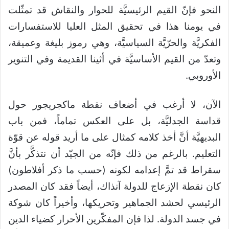
النحو فإنّ القيم الرئيسيَّة للحوار والنقاش قد تمثّلت
في يومنا هذا في تحقيق المثل العليا للاستفسارات
الفكريَّة والحرّيَّة السياسيَّة، وهي رموز بليغة وعميقة،
وتعدّ من القيم الأساسيَّة في أثينا القديمة وفي التنوير
الأوروبي.
الآن، لا أرغب في أضعاف نقطة ماكجريجور حول
قداسة الجدليَّة، بل على العكس تماماً، فمن باب
البديهيَّة أنَّ أخذ كلامه كمثال على ما أريد قوله عن قوّة
التعليم. بالرغم من ذلك فإنّه من الجيّد أن نتذكَّر بأنَّ
سقراط قد تمَّ إعدامه لكونه (حسب ما ذكر أفلاطون)
كان نقطة الإزعاج للدولة آنذاك، أيضاً فقد كان المصدر
الرئيسي لحشد الجماهير وتحريكها، وأخيراً كان شوكة
في جسد الدولة. لذا فإن المفكّرين الأحرار كضياء الدين