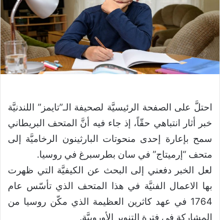
احتلَّ على الصفحة الرئيسيَّة لصحيفة الـ”تايمز” اللندنيَّة
خبر أثار انتباهي حقّاً، إذ جاء فيه أنَّ المتحف البريطاني
سمح بإعارة إحدى منحوتات البارثينون الرخاميَّة إلى
متحف “إرميتاج” في سان بطرسبرغ في روسيا.
لعل الخبر دفعني إلى البحث عن الكيفيَّة التي ظهرت
بها الاعمال الفنيَّة في هذا المتحف الذي تأسّس عام
1764 في عهد كاثرين العظيمة الذي مكّن روسيا من
المشاركة في فترة التنوير الأوروبيَّة.