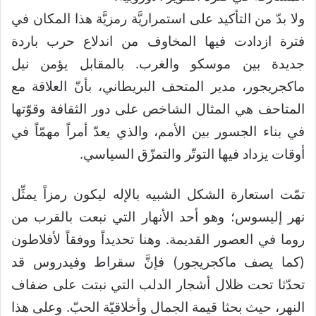
ولا بدّ من التأكيد على استمراريَّة رمزيَّة هذا المكان في
فترة ازدادت فيها المخاوف من اندلاع حرب باردة
جديدة بين موسكو والغرب. بالمقابل يؤمن نيل
ماكجريجور، مدير المتحف البريطاني، بأنّ العلاقة مع
المتاحف هي المثال الشاخص على دور الثقافة وقوّتها
في بناء الجسور بين الأمم، والذي يعدّ أمراً مهمّاً في
أوقات يزداد فيها التوتّر والتمزّق السياسي.
تمّت استعارة الشكل الشبيه بالإله ليكون رمزاً يمثِّل
نهر إليسوس؛ وهو أحد الأنهار التي نبعت بالقرب من
روما في العصور القديمة. وهنا تحديداً ووفقاً لأفلاطون
(كما يصف ماكجريجور) فإنَّ سقراط وفيدروس قد
تحدّثا تحت ظلال أشجار الدلب التي نبتت على ضفاف
النهر، حيث بحثا قيمة الجمال وأخلاقيّة الحبّ. وعلى هذا