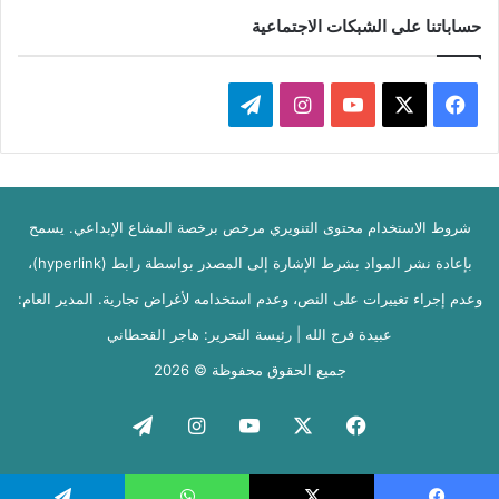
حساباتنا على الشبكات الاجتماعية
‫X
فيسبوك
‫YouTube
انستقرام
تيلقرام
شروط الاستخدام محتوى التنويري مرخص برخصة المشاع الإبداعي. يسمح
بإعادة نشر المواد بشرط الإشارة إلى المصدر بواسطة رابط (hyperlink)،
وعدم إجراء تغييرات على النص، وعدم استخدامه لأغراض تجارية. المدير العام:
عبيدة فرج الله | رئيسة التحرير: هاجر القحطاني
جميع الحقوق محفوظة © 2026
فيسبوك
‫X
‫YouTube
انستقرام
تيلقرام