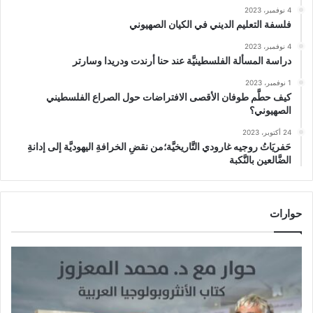
4 نوفمبر، 2023
فلسفة التعليم الديني في الكيان الصهيوني
4 نوفمبر، 2023
دراسة المسألة الفلسطينيَّة عند حنا أرندت ودريدا وسارتر
1 نوفمبر، 2023
كيف حطَّم طوفان الأقصى الافتراضات حول الصراع الفلسطيني
الصهيوني؟
24 أكتوبر، 2023
حَفريَاتُ روجيه غارودي التَّاريخيَّة؛من نقضِ الخرافةِ اليهوديَّة إلى إدانةِ
الضَّالعين بالنَّكبة
حوارات