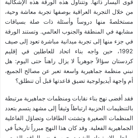
قوى اليسار ذاتها. وتتناول هذه الورقة هذه الإشكالية
من خلال التجربة العراقية بوصفها تجربة معاشة وحية،
مستخلصةً منها دروساً وأسئلة ذات صلة بسياقات
مشابهة في المنطقة والجنوب العالمي. وتستند الورقة
في جزء منها إلى تجربة ميدانية مباشرة تعود إلى صيف
1992، حين واجه بناء اتحاد للعاطلين في إقليم
كردستان سؤالاً جوهرياً لا يزال راهناً حتى اليوم: هل
نبني منظمة جماهيرية واسعة تعبر عن مصالح الجميع،
أم واجهة أيديولوجية تضيق قاعدتها قبل أن تنطلق؟
فقد أفضى نهج بناء نقابات ومنظمات جماهيرية مرتبطة
بالتنظيمات الحزبية ارتباطاً وثيقاً إلى مشهد يتسم بتعدد
المنظمات الصغيرة وتشتت الطاقات وتضاؤل الفاعلية
الجماهيرية الفعلية. وقد كان هذا النهج مبرراً تاريخياً في
مراحل الاستبداد الشديد حين فرض الواقع القمعي