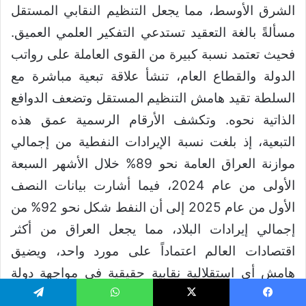
الشرق الأوسط، مما يجعل التنظيم النقابي المستقل
مسألةً بالغة التعقيد تستدعي التفكير العلمي العميق.
فحيث تعتمد نسبة كبيرة من القوى العاملة على رواتب
الدولة والقطاع العام، تنشأ علاقة تبعية مباشرة مع
السلطة تقيد هامش التنظيم المستقل وتضعف الدوافع
الذاتية نحوه. وتكشف الأرقام الرسمية عمق هذه
التبعية، إذ بلغت نسبة الإيرادات النفطية من إجمالي
موازنة العراق العامة نحو 89% خلال الأشهر السبعة
الأولى من عام 2024، فيما أشارت بيانات النصف
الأول من عام 2025 إلى أن النفط شكل نحو 92% من
إجمالي إيرادات البلاد، مما يجعل العراق من أكثر
اقتصادات العالم اعتماداً على مورد واحد، ويضيق
هامش أي استقلالية نقابية حقيقية في مواجهة دولة
تمتلك أدوات العقاب والمكافأة معاً.
يسبوك
‫X
واتساب
تيلقرام