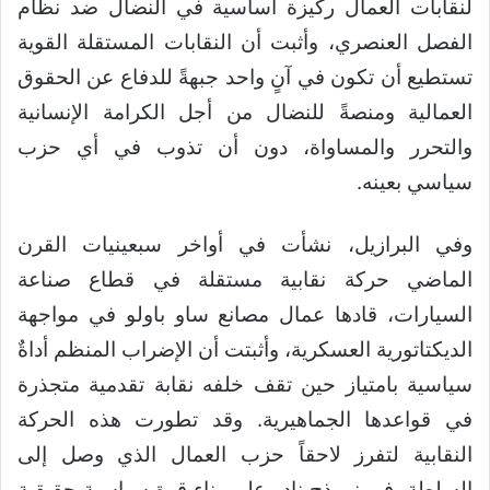
لنقابات العمال ركيزة أساسية في النضال ضد نظام
الفصل العنصري، وأثبت أن النقابات المستقلة القوية
تستطيع أن تكون في آنٍ واحد جبهةً للدفاع عن الحقوق
العمالية ومنصةً للنضال من أجل الكرامة الإنسانية
والتحرر والمساواة، دون أن تذوب في أي حزب
سياسي بعينه.
وفي البرازيل، نشأت في أواخر سبعينيات القرن
الماضي حركة نقابية مستقلة في قطاع صناعة
السيارات، قادها عمال مصانع ساو باولو في مواجهة
الديكتاتورية العسكرية، وأثبتت أن الإضراب المنظم أداةٌ
سياسية بامتياز حين تقف خلفه نقابة تقدمية متجذرة
في قواعدها الجماهيرية. وقد تطورت هذه الحركة
النقابية لتفرز لاحقاً حزب العمال الذي وصل إلى
السلطة، في نموذج نادر على بناء قوة سياسية حقيقية