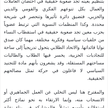
بتنظيم بعينه تجد صعوبة حقيقية في احتضان العاملات
والعمال بكل تنوعهم الفكري والقومي والديني
والحزبي، فتضيق دائرة تأثيرها وتنحصر في شريحة
محددة. وكذا المنظمات النسوية التي ترتبط عضوياً
بحزب معين تجد صعوبة حقيقية في استقطاب النساء
من خلفيات سياسية وفكرية مختلفة، مهما كان صدق
نوايا قائداتها. والاتحاد الطلابي يتحول تدريجياً إلى ساحة
للتجاذبات الحزبية، يخسر فيها الطلاب والطالبات
مساحتهم المستقلة، وقد يشعرون بأنهم مادة للتجنيد
السياسي لا فاعلون في حركة تمثل مصالحهم
الحقيقية.
والمقترح هنا ليس التخلي عن العمل الجماهيري أو
الانسحاب منه، وإنما الارتقاء به نحو نماذج أكثر
استقلالية وأوسع تمثيلاً. فالمشاركة في بناء نقابة