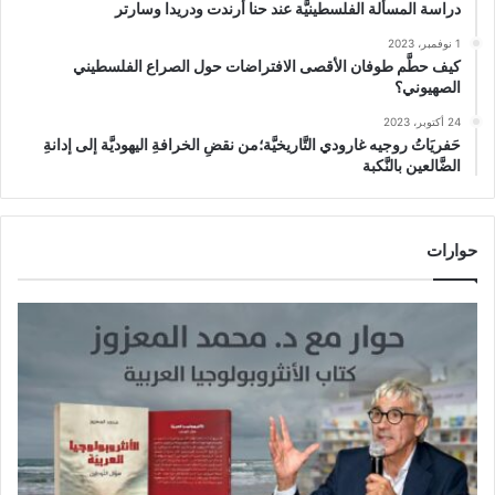
دراسة المسألة الفلسطينيَّة عند حنا أرندت ودريدا وسارتر
1 نوفمبر، 2023
كيف حطَّم طوفان الأقصى الافتراضات حول الصراع الفلسطيني
الصهيوني؟
24 أكتوبر، 2023
حَفريَاتُ روجيه غارودي التَّاريخيَّة؛من نقضِ الخرافةِ اليهوديَّة إلى إدانةِ
الضَّالعين بالنَّكبة
حوارات