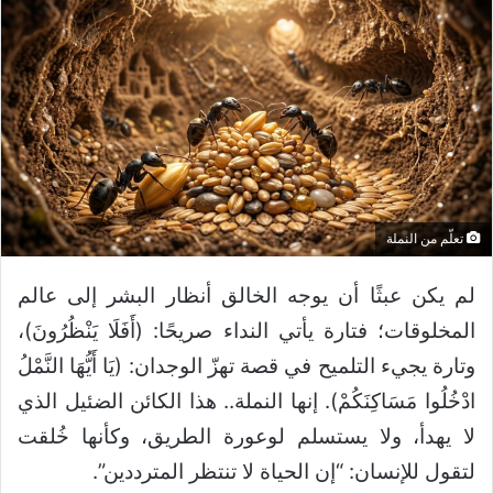
تعلّم من النملة
لم يكن عبثًا أن يوجه الخالق أنظار البشر إلى عالم
المخلوقات؛ فتارة يأتي النداء صريحًا: (أَفَلَا يَنْظُرُونَ)،
وتارة يجيء التلميح في قصة تهزّ الوجدان: (يَا أَيُّهَا النَّمْلُ
ادْخُلُوا مَسَاكِنَكُمْ). إنها النملة.. هذا الكائن الضئيل الذي
لا يهدأ، ولا يستسلم لوعورة الطريق، وكأنها خُلقت
لتقول للإنسان: “إن الحياة لا تنتظر المترددين”.