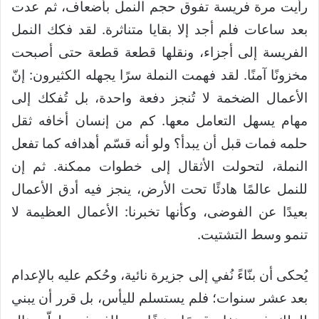
رأيت مرة فريسة تفوق حجم النمل بأضعاف، ثم عدت
بعد ساعات فلم أجد إلا بقايا متناثرة. لقد فكك النمل
الفريسة إلى أجزاء، ونقلها قطعة قطعة حتى أصبحت
مخزونًا آمنًا. لقد فهمت النملة سرًا يجهله الكثيرون: إنّ
الأعمال الضخمة لا تُنجز دفعة واحدة، بل تُفكك إلى
مهام يسهل التعامل معها. كم من إنسان أخافه ثقل
حلمه فمات قبل أن يبدأ؟ ولو أنه قسّم أهدافه كما تفعل
النملة، لتحولت الأثقال إلى خطوات ممكنة. ثم إن
للنمل عالمًا هادئًا تحت الأرض، ينجز فيه أدق الأعمال
بعيدًا عن الفوضى، وكأنها تخبرنا: الأعمال العظيمة لا
تنمو وسط التشتيت.
يُحكى أن بنّاءً نُفي إلى جزيرة نائية، وحُكم عليه بالإعدام
بعد عشر سنوات؛ فلم يستسلم لليأس، بل قرر أن يبني