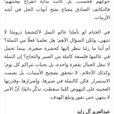
جوعهم فحسب، بل كانت بداية انفراج محنتهم؛
فالتكاتف الصادق مفتاح يفتح أبواب الحل في أشد
الأزمات.
في الختام لو تأملنا عالم النمل لاكتشفنا دروسًا لا
تنتهي، ولكن السؤال الأهم: هل تعلمنا فعلًا من النملة؟
أم أننا ما زلنا ننظر إليها كحشرة صغيرة، بينما تحمل
في عالمها فلسفة كاملة من الصبر والنجاح؟ إن النملة
لا تنقل الجبال بقفزة واحدة، بل بحبات تتراكم كل يوم؛
وكذلك الأحلام.. لا تتحقق بضجيج الأمنيات، بل بصمت
الاستمرار. فكن كالنملة في صبرها، وإصرارها، وقدرتها
العجيبة على النهوض كلما سقطت، تذكّر دائمًا: أنَّ الأمر
لا ينتهي حتى تفوز وتبلغ الهدف.
عبدالعزيز آل زايد