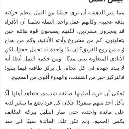
مما يثير الدهشة أن ترى جيشًا من النمل ينظم حركته
بدقة عجيبة، وكأنهم عقل واحد. النملة تعلمنا أن الأفراد
قد يعجزون منفردين، لكنهم يصبحون قوة هائلة حين
يتعاونون. كم من مشروع وأدته الأنانية، وكم من نجاح
وُلد من روح الفريق؟ إن يدًا واحدة قد تحمل حجرًا، لكن
الأيادي المتعاونة تبني مدنًا. ومن حكمة النمل أيضًا أنه
لا يبدد جهده في كل اتجاه، بل يركز طاقته فيما ينفع؛
فالتركيز خير من التشتت، والهدوء أقوى من الضجيج.
يُحكى أن قرية أصابتها ضائقة شديدة، فتعاهد أهلها ألّا
يأكل أحد منهم منفردًا؛ فكان كل فرد يضع ما تيسّر لديه
على مائدة واحدة، حتى صار القليل ببركة التكاتف
يكفي الجميع. ولم تكن تلك المائدة سببًا في سد