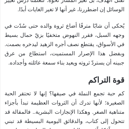
تقتل الهدف، بل تغيّر المسار نحوه؛ لتعلمنا درس تغيير
الوسائل إن اضطررنا، غير أنها لا تغير الغايات أبدًا.
يُحكى أن شابًا مترفًا أضاع ثروة والده حتى سُدّت في
وجهه السبل، فقرر النهوض متخفيًا بزيّ حمال بسيط
في الأسواق، يقتطع نصف أجره الزهيد ليدخره بصمت.
وبفضل هذا الإصرار المستميت، استطاع من عرق
جبينه أن يستردّ ثروته ويعيد بناء سمعة عائلته وأجداده.
قوة التراكم
كم حبة تجمع النملة في صيفها؟ إنها لا تحتقر الحبة
الصغيرة؛ لأنها تدرك أن الثروات العظيمة تبدأ بأجزاء
متناهية الصغر. وهكذا الإنجازات البشرية.. فالمقالة قد
تتحول إلى كتاب، والدقائق اليومية البسيطة قد تبني