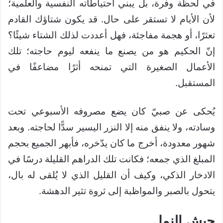
في لحظة وفرة، بل يبني احتياطاته النفسية والعلمية؛
لأن الأيام لا تستقر على حال. قد يكون شتاؤك القادم
تعثرًا، أو هجمة مفاجئة، فهل أعددت لذلك الشتاء شيئًا؟
إنّ الحكيم هو من يصنع ما ينفعه ليوم حاجته؛ تلك
الأعمال الصغيرة التي تمنحه أثرًا مضاعفًا في
المستقبل.
يُحكى عن صبيّ كان يضع مصروفه الأسبوعي تحت
وسادته، ولا ينفق منه إلا النزر اليسير سدًّا لحاجته. وبعد
شهور معدودة، أخرج ما كان يدّخره، فأبهر الجميع بحجم
المبلغ الذي جمعه؛ فكانت تلك الدراهم القليلة درسًا في
الادخار الذكي، وكيف أن القليل الذي لا يُلقى له بال،
يتحول بالصبر والمواظبة إلى ثروة تثير الدهشة.
جيش النمل