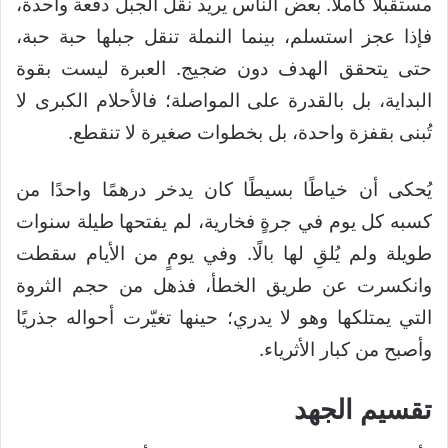
مستقبلًا كاملًا. بعض الناس يريد نقل الجبل دفعة واحدة،
فإذا عجز استسلم، بينما النملة تنقل جبلها حبة حبة،
حتى يتحقق الهدف دون ضجيج. العبرة ليست بقوة
البداية، بل بالقدرة على المواصلة؛ فالأحلام الكبرى لا
تُبنى بقفزة واحدة، بل بخطوات صغيرة لا تنقطع.
يُحكى أن خياطًا بسيطًا كان يدخر درهمًا واحدًا من
كسبه كل يوم في جرةٍ فخارية، لم يفتحها طيلة سنوات
طويلة ولم يُلقِ لها بالًا. وفي يومٍ من الأيام سقطت
وانكسرت عن طريق الخطأ، فذهل من حجم الثروة
التي يمتلكها وهو لا يدري؛ حينها تغيّرت أحواله جذريًا
وأصبح من كبار الأثرياء.
تقسيم الجهد