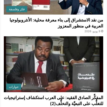
فكر وفلسفة
من نقد الاستشراق إلى بناء معرفة محلية: الأنثروبولوجيا
العربية في منظور المعزوز
9 يونيو، 2026
حوارات
المفكِّر الصادق الفقيه: على العرب استكشاف إستراتيجيات
للتغلُّب على التبعيَّة والتخلُّف(2)