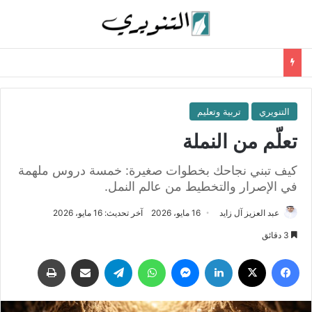
التنويري
تربية وتعليم
تعلّم من النملة
كيف تبني نجاحك بخطوات صغيرة: خمسة دروس ملهمة
في الإصرار والتخطيط من عالم النمل.
عبد العزيز آل زايد
16 مايو، 2026
آخر تحديث: 16 مايو، 2026
3 دقائق
فيسبوك
‫X
لينكدإن
ماسنجر
واتساب
تيلقرام
مشاركة عبر البريد
طباعة