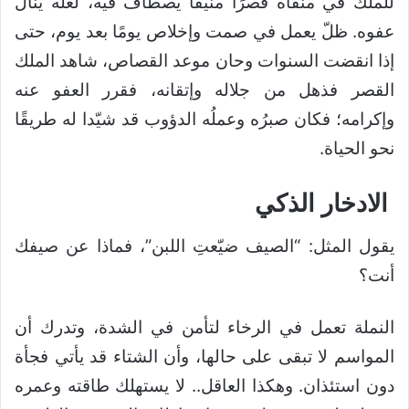
للملك في منفاه قصرًا منيفًا يصطاف فيه، لعلّه ينال
عفوه. ظلّ يعمل في صمت وإخلاص يومًا بعد يوم، حتى
إذا انقضت السنوات وحان موعد القصاص، شاهد الملك
القصر فذهل من جلاله وإتقانه، فقرر العفو عنه
وإكرامه؛ فكان صبرُه وعملُه الدؤوب قد شيّدا له طريقًا
نحو الحياة.
الادخار الذكي
يقول المثل: “الصيف ضيّعتِ اللبن”، فماذا عن صيفك
أنت؟
النملة تعمل في الرخاء لتأمن في الشدة، وتدرك أن
المواسم لا تبقى على حالها، وأن الشتاء قد يأتي فجأة
دون استئذان. وهكذا العاقل.. لا يستهلك طاقته وعمره