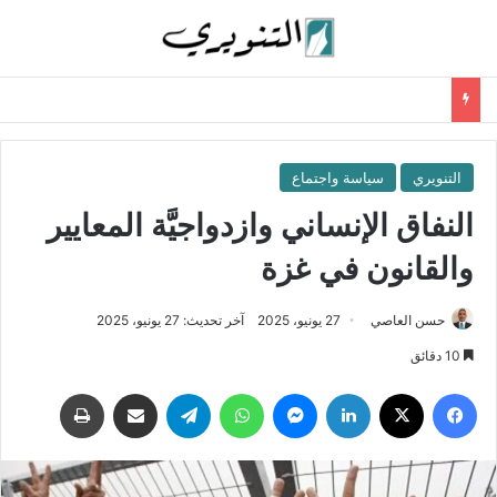
التنويري
سياسة واجتماع
النفاق الإنساني وازدواجيَّة المعايير
والقانون في غزة
حسن العاصي
27 يونيو، 2025
آخر تحديث: 27 يونيو، 2025
10 دقائق
فيسبوك
‫X
لينكدإن
ماسنجر
واتساب
تيلقرام
مشاركة عبر البريد
طباعة