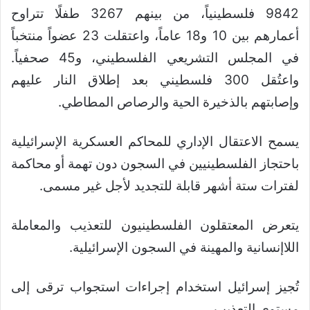
9842 فلسطينياً، من بينهم 3267 طفلًا تتراوح
أعمارهم بين 10 و18 عاماً، واعتقلت 23 عضواً منتخباً
في المجلس التشريعي الفلسطيني، و45 صحفياً.
واعتُقل 300 فلسطيني بعد إطلاق النار عليهم
وإصابتهم بالذخيرة الحية والرصاص المطاطي.
يسمح الاعتقال الإداري للمحاكم العسكرية الإسرائيلية
باحتجاز الفلسطينيين في السجون دون تهمة أو محاكمة
لفترات ستة أشهر قابلة للتجديد لأجل غير مسمى.
يتعرض المعتقلون الفلسطينيون للتعذيب والمعاملة
اللاإنسانية والمهينة في السجون الإسرائيلية.
تُجيز إسرائيل استخدام إجراءات استجواب ترقى إلى
مستوى التعذيب.