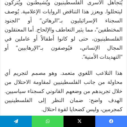
يُتجاهل الأسرى الفلسطينيون ويُشيطنون ويُتركون
ليتحللوا. ويعزز هذا التناقض الروايات الإعلامية. يُوصف
السجناء الإسرائيليون بـ”الرهائن” أو “الجنود
المختطفين”، مما يثير التعاطف والإلحاح. أما المعتقلون
الفلسطينيون، حتى لو كانوا أطفالاً أو عاملين في
المجال الإنساني، فيُوصفون بـ”الإرهابيين” أو
“التهديدات الأمنية”.
هذا التلاعب اللغوي متعمد. وهو مصمم لتجريم أي
محاولة من جانب الفلسطينيين لمقاومة الاحتلال من
خلال تجريدهم من وضعهم القانوني كسجناء سياسيين.
الهدف واضح: ضمان النظر إلى الفلسطينيين
كمجرمين، وليس كضحايا لقوة احتلال.
———–
يسبوك
‫X
واتساب
تيلقرام