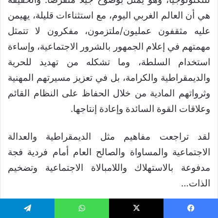
هي أن العالم الغربي اليوم، مع استثناءات قليلة، يهيمن
عليه مثقفون عمليون/ملتزمون، مفكرون لا تتمثل
مهمتهم في إعلام الجمهور بالشرور الاجتماعية، وإساءة
استخدام السلطة، وما تشكله من تهديد للحرية
والديمقراطية والكرامة، بل في تعزيز مسيرتهم المهنية
وثرواتهم المادية من خلال الحفاظ على النظام القائم
وعلاقات القوة السائدة وإعادة إنتاجها.
لقد تراجعت مفاهيم مثل الديمقراطية والعدالة
الاجتماعية والمساواة والصالح العام أمام فردية فجة
مدفوعة بالاستهلاك واللامبالاة الاجتماعية وتضخيم
الذات…
والحقيقة هي أن العالم الغربي اليوم، مع استثناءات
يسبوك
‫X
واتساب
تيلقرام