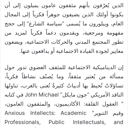
الذين يُعرّفون بأنهم مثقفون عامون يميلون إلى أن
يكونوا أولئك الذين يضيفون جوهراً فكرياً إلى المجال
العام، ويبلورون ما يُسمى “سياسة الشارع” إلى حجج
مفهومة ومرجعية، ويقدمون دعماً فكرياً لمزيد من
تطور المجتمع المدني والحركات الاجتماعية، ويضعون
معايير لجودة القيادة الاجتماعية أو يدافعون عنها.
إن الديناميكية الاجتماعية للمثقف العضوي تدور حول
مسألة من يُعتبر مثقفاً، وما يُصنّف نشاطاً فكرياً،
تساؤلاتٌ تُحيط بها أدبياتٌ كثيرةٌ تُعنى بالغرب، تناولها
الناقد الأمريكي “جون مايكل” John Michael في كتابه
” العقول القلقة: الأكاديميون، والمثقفون العامون،
وقيم التنوير” Anxious Intellects: Academic
Professionals, Public Intellectuals, and