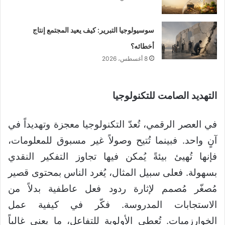
سوسيولوجيا التبرير: كيف يعيد المجتمع إنتاج
أخطائه؟
8 أغسطس، 2026
التهديد الصامت للتكنولوجيا
في العصر الرقمي، تُعدّ التكنولوجيا معجزة وتهديداً في
آنٍ واحد. فبينما تُتيح وصولاً غير مسبوق للمعلومات،
فإنها تُهيئ بيئةً يُمكن فيها تجاوز التفكير النقدي
بسهولة. فعلى سبيل المثال، يُغرد الناس بمحتوى قصير
مُصغّر مُصمم لإثارة ردود فعل عاطفية بدلاً من
الاستجابات المدروسة. فكّر في كيفية عمل
الخوارزميات. تُعطي الأولوية للتفاعل، ما يعني غالباً