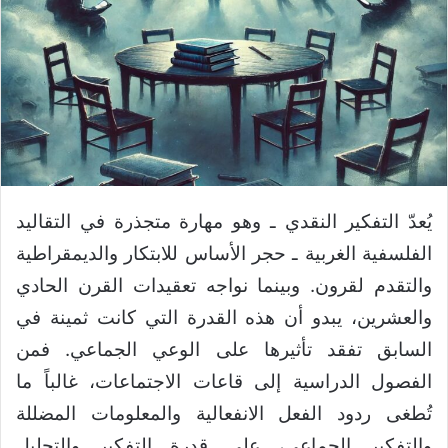
يُعدّ التفكير النقدي ـ وهو مهارة متجذرة في التقاليد
الفلسفية الغربية ـ حجر الأساس للابتكار والديمقراطية
والتقدم لقرون. وبينما نواجه تعقيدات القرن الحادي
والعشرين، يبدو أن هذه القدرة التي كانت ثمينة في
السابق تفقد تأثيرها على الوعي الجماعي. فمن
الفصول الدراسية إلى قاعات الاجتماعات، غالباً ما
تُطغى ردود الفعل الانفعالية والمعلومات المضللة
والتفكير الجماعي، على قدرة التفكير والتحليل