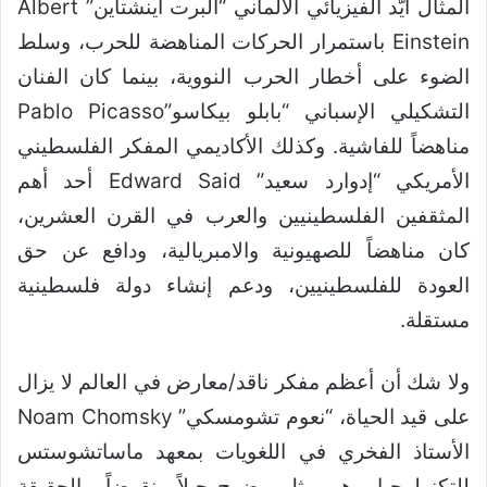
المثال أيّد الفيزيائي الألماني “ألبرت أينشتاين” Albert
Einstein باستمرار الحركات المناهضة للحرب، وسلط
الضوء على أخطار الحرب النووية، بينما كان الفنان
التشكيلي الإسباني “بابلو بيكاسو”Pablo Picasso
مناهضاً للفاشية. وكذلك الأكاديمي المفكر الفلسطيني
الأمريكي “إدوارد سعيد” Edward Said أحد أهم
المثقفين الفلسطينيين والعرب في القرن العشرين،
كان مناهضاً للصهيونية والامبريالية، ودافع عن حق
العودة للفلسطينيين، ودعم إنشاء دولة فلسطينية
مستقلة.
ولا شك أن أعظم مفكر ناقد/معارض في العالم لا يزال
على قيد الحياة، “نعوم تشومسكي” Noam Chomsky
الأستاذ الفخري في اللغويات بمعهد ماساتشوستس
للتكنولوجيا، وهو يمثل بوضوح جيلاً منقرضاً. والحقيقة