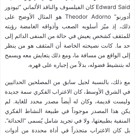
Edward Said كان الفيلسوف والناقد الألماني “ثيودور
أدورنو” Theodor Adorno هو المثال الأوضح على
ذلك، إذ ميّز أسلوبه الصعب وأذواقه الغامضة رؤيته
للمثقف كشخص يعيش في حالة من المنفى الدائم إلى
حد ما. كانت نصيحته الخاصة أن المثقف هو من ينظر
إلى الواقع من مسافة ما، ومع ذلك يتعايش معه ويسمح
له بتنشيط فضوله، بدلاً من إجباره على قهره.
مع ذلك، بالنسبة لجيل سابق من المصلحين الحداثيين
في الشرق الأوسط، كان الاغتراب الفكري سمة جديدة
وليست قديمة، وكان له أيضاً مصدر محدد للغاية. لم
يكن هذا المصدر موجوداً في طبيعة النشاط الفكري
المنفية بطبيعتها، ولا في تجريد شامل يُسمى “الحداثة”.
بل كان الاغتراب متجذراً في أداة محددة من أدوات