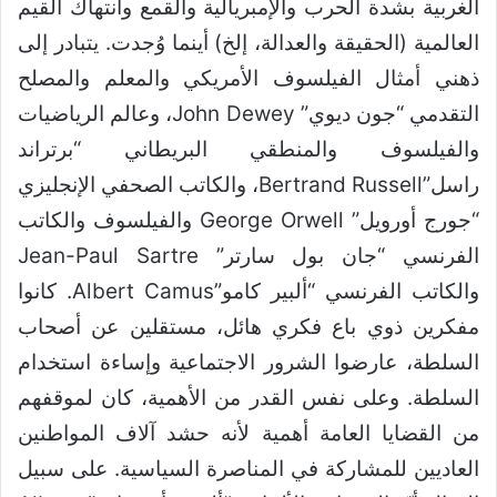
الغربية بشدة الحرب والإمبريالية والقمع وانتهاك القيم
العالمية (الحقيقة والعدالة، إلخ) أينما وُجدت. يتبادر إلى
ذهني أمثال الفيلسوف الأمريكي والمعلم والمصلح
التقدمي “جون ديوي” John Dewey، وعالم الرياضيات
والفيلسوف والمنطقي البريطاني “برتراند
راسل”Bertrand Russell، والكاتب الصحفي الإنجليزي
“جورج أورويل” George Orwell والفيلسوف والكاتب
الفرنسي “جان بول سارتر” Jean-Paul Sartre
والكاتب الفرنسي “ألبير كامو”Albert Camus. كانوا
مفكرين ذوي باع فكري هائل، مستقلين عن أصحاب
السلطة، عارضوا الشرور الاجتماعية وإساءة استخدام
السلطة. وعلى نفس القدر من الأهمية، كان لموقفهم
من القضايا العامة أهمية لأنه حشد آلاف المواطنين
العاديين للمشاركة في المناصرة السياسية. على سبيل