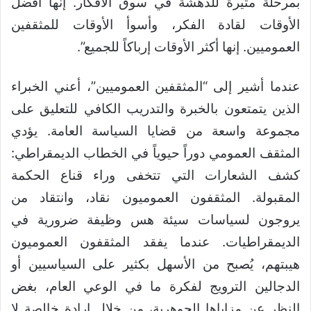
بمرحلة مثيرة للدهشة في سوق الأفكار. إنها أفضل
الأوقات لقادة الفكر، وأسوأ الأوقات للمثقفين
العموميين. إنها أكثر الأوقات إرباكاً للجميع”.
عندما أشير إلى “المثقفين العموميين”، أعني الخبراء
الذين يتمتعون بالخبرة والتدريب الكافي للتعليق على
مجموعة واسعة من قضايا السياسة العامة. يؤدي
المثقف العمومي دوراً حيوياً في الخطاب الديمقراطي:
كشف الشعارات التي تتخفى وراء قناع الحكمة
المقبولة. المثقفون العموميون نقاد، وانتقاد من
يروجون لسياسات سيئة هس وظيفة ضرورية في
الديمقراطيات. عندما يفقد المثقفون العموميون
هيبتهم، يُصبح من الأسهل بكثير على السياسيين أو
الدجالين الترويج لفكرة ما في الوعي العام، بغض
النظر عن مزاياها الجوهرية، من خلال إرادة خالصة لا