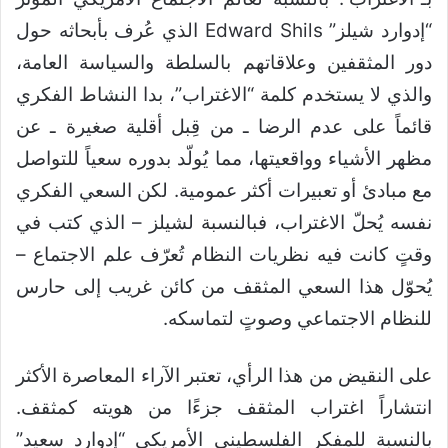
“إدوارد شيلز” Edward Shils الذي عُرف بأبحاثه حول
دور المثقفين وعلاقاتهم بالسلطة والسياسة العامة،
والذي لا يستخدم كلمة “الاغتراب”، بدا النشاط الفكري
قائماً على عدم الرضا ـ من قِبل أقلية صغيرة ـ عن
مظهر الأشياء وواقعيتها، مما يُولّد بدوره سعياً للتواصل
مع مبادئ أو تعبيرات أكثر عمومية. لكن السعي الفكري
نفسه يُحلّ الاغتراب، فبالنسبة لشيلز – الذي كتب في
وقتٍ كانت فيه نظريات النظام تُعرّف علم الاجتماع –
يُحوّل هذا السعي المثقف من كائن غريب إلى حارس
للنظام الاجتماعي وصوتٍ لتماسكه.
على النقيض من هذا الرأي، تعتبر الآراء المعاصرة الأكثر
انتشاراً اغتراب المثقف جزءًا من هويته كمثقف.
بالنسبة للمفكر الفلسطيني الأمريكي “إدوارد سعيد”