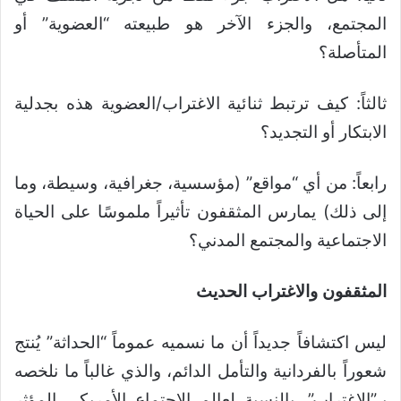
المجتمع، والجزء الآخر هو طبيعته “العضوية” أو
المتأصلة؟
ثالثاً: كيف ترتبط ثنائية الاغتراب/العضوية هذه بجدلية
الابتكار أو التجديد؟
رابعاً: من أي “مواقع” (مؤسسية، جغرافية، وسيطة، وما
إلى ذلك) يمارس المثقفون تأثيراً ملموسًا على الحياة
الاجتماعية والمجتمع المدني؟
المثقفون والاغتراب الحديث
ليس اكتشافاً جديداً أن ما نسميه عموماً “الحداثة” يُنتج
شعوراً بالفردانية والتأمل الدائم، والذي غالباً ما نلخصه
بـ”الاغتراب”. بالنسبة لعالم الاجتماع الأمريكي المؤثر