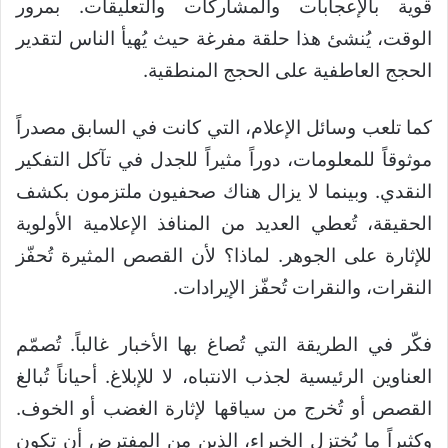
قوية بالإعجابات والمشاركات والتعليقات. بمرور
الوقت، يُنشئ هذا حلقة مفرغة حيث يُهيأ الناس لتقدير
الحجج العاطفية على الحجج المنطقية.
كما تلعب وسائل الإعلام، التي كانت في السابق مصدراً
موثوقاً للمعلومات، دوراً مثيراً للجدل في تآكل التفكير
النقدي. وبينما لا يزال هناك صحفيون ملتزمون بكشف
الحقيقة، تُعطي العديد من المنافذ الإعلامية الأولوية
للإثارة على الجوهر. لماذا؟ لأن القصص المثيرة تُحفّز
النقرات، والنقرات تُحفّز الإيرادات.
فكّر في الطريقة التي تُصاغ بها الأخبار غالباً. تُصمّم
العناوين الرئيسية لجذب الانتباه، لا للإبلاغ. أحياناً تُبالغ
القصص أو تُخرج من سياقها لإثارة الغضب أو الخوف.
وكثيراً ما يُختزل الخبراء، الذين من المفترض أن تكون