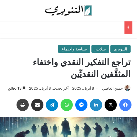
التنويري
سلايدر
سياسة واجتماع
تراجع التفكير النقدي واختفاء
المثقَّفين النقديِّين
حسن العاصي
8 أبريل، 2025
آخر تحديث: 8 أبريل، 2025
13 دقائق
فيسبوك
‫X
لينكدإن
ماسنجر
واتساب
تيلقرام
مشاركة عبر البريد
طباعة