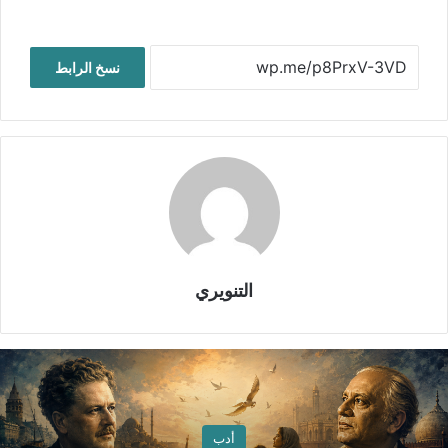
نسخ الرابط
التنويري
أدب