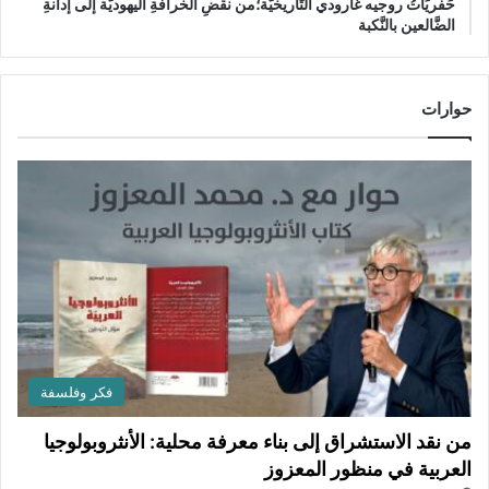
حَفريَاتُ روجيه غارودي التَّاريخيَّة؛من نقضِ الخرافةِ اليهوديَّة إلى إدانةِ
الضَّالعين بالنَّكبة
حوارات
فكر وفلسفة
من نقد الاستشراق إلى بناء معرفة محلية: الأنثروبولوجيا
العربية في منظور المعزوز