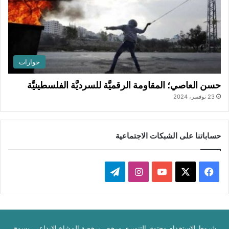
حوارات
حسن العاصي؛ المقاومة الرقميَّة للسرديَّة الفلسطينيَّة
23 نوفمبر، 2024
حساباتنا على الشبكات الاجتماعية
‫X
فيسبوك
‫YouTube
انستقرام
تيلقرام
شروط الاستخدام محتوى التنويري مرخص برخصة المشاع الإبداعي. يسمح