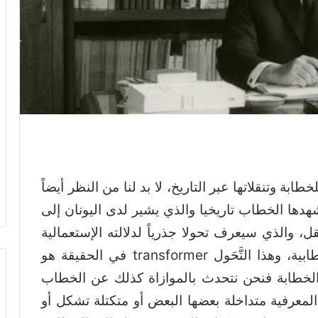
بة وتنقلاتها عبر التاريخ، لا بد لنا من النظر أيضاً
هدها الخطاب تاريخيا والذي يشير لدى اليونان إلى
كلام أو العقل، والذي سيعرف تحولا جذرياً لدلالته الإستعمالية
في إمبراطورية Chaïm perelman الخطابية، وهذا التَّحَول transformer في الحقيقة هو
الخطابة فنحن نتحدث بالموازاة كذلك عن الخطاب
المعرفية متداخلة بعضها البعض أو متكتلة تشكل أو