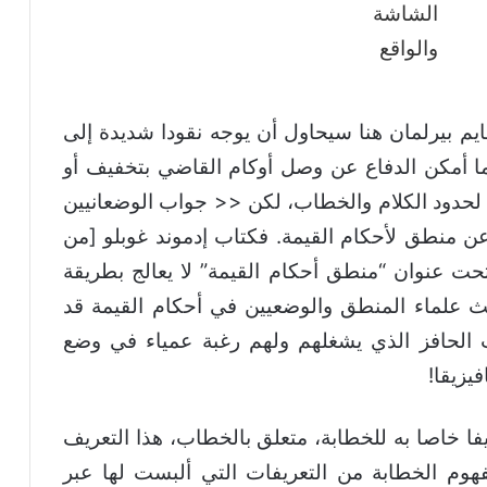
ايم بيرلمان هنا سيحاول أن يوجه نقودا شديدة إلى
ا أمكن الدفاع عن وصل أوكام القاضي بتخفيف أو
ا لحدود الكلام والخطاب، لكن << جواب الوضعانيين
منطق لأحكام القيمة. فكتاب إدموند غوبلو [من
ر المنطقيين أنذاك] الصادر سنة 1927 تحت عنوان “منطق أحكام القيمة” لا يعالج بطريقة
ية >> [5]، ذلك أن بحث علماء المنطق والوضعيين في أحكام القيمة قد
ب الحافز الذي يشغلهم ولهم رغبة عمياء في وضع
يزيقا!
ا خاصا به للخطابة، متعلق بالخطاب، هذا التعريف
هوم الخطابة من التعريفات التي ألبست لها عبر