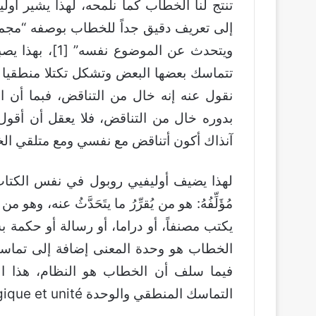
تنتج لنا الخطاب كما نلمحه، لهذا يشير أو
إلى تعريف دقيق جداً للخطاب بوصفه “مج
ويتحدث عن الموض
تتماسك بعضها البعض وتشكل تكتلا منطقيا أو 
نقول عنه إنه خال من التناقض، فبما أن 
بدوره خال من التناقض، فلا يعقل أن أقول
آنذاك أكون أتناقض مع نفسي ومع متلقي ال
لهذا يضيف أوليفيي روبول في نفس الكتاب،
مُؤَلِّفُهُ: هو من يُقرِّرُ ما يتَحَدَّثُ عنه،
الخطاب هو وحدة المعنى إضافة إلى تماسكه
فيما سلف أن الخطاب هو النظام، هذا ال
التماسك المنطقي والوحدة Cohérence logique et unité.