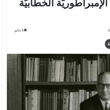
إمبراطوريَّة الخطابيَّة
8 دقائق
د
طباعة