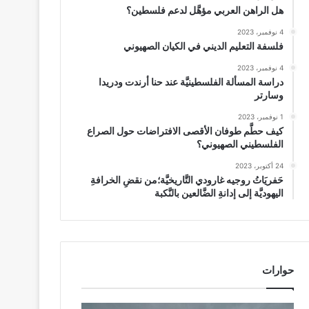
هل الراهن العربي مؤهَّل لدعم فلسطين؟
4 نوفمبر، 2023
فلسفة التعليم الديني في الكيان الصهيوني
4 نوفمبر، 2023
دراسة المسألة الفلسطينيَّة عند حنا أرندت ودريدا
وسارتر
1 نوفمبر، 2023
كيف حطَّم طوفان الأقصى الافتراضات حول الصراع
الفلسطيني الصهيوني؟
24 أكتوبر، 2023
حَفريَاتُ روجيه غارودي التَّاريخيَّة؛من نقضِ الخرافةِ
اليهوديَّة إلى إدانةِ الضَّالعين بالنَّكبة
حوارات