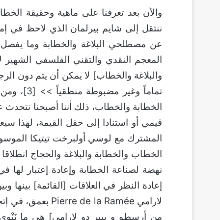
والآن بعد تعرفنا على ماهية وحقيقة الخطا
ننتقل إلى شايم بيرلمان الذي لاحظ في إم
عن مصطلحي البلاغة والخطابة وما يفصل
المعجم النقدي والتقني الفلسفي الشهير لأ
والبلاغة والخطاب] لا يمكن أن يتم دون الرج
تماماً وغي
الخطابة والخطاب، ذلك أننا أصبحنا نتحدث ع
قيمي أو استنادا إلى حقل القيمة، لهذا سيع
المشترك مع لوسي أولبرخت تيتيكا الموسوم
الخطاب والخطابة والبلاغة والحجاج انطلاقا
نهضة لصناعة الخطابة وإعادة إعتبار لها في
إعادة النظر في العلاقات [القائمة] بينها و
لارامي e de la Ramée
من أرسطو و بيير دو لارامي] هي ما نَنْوِ