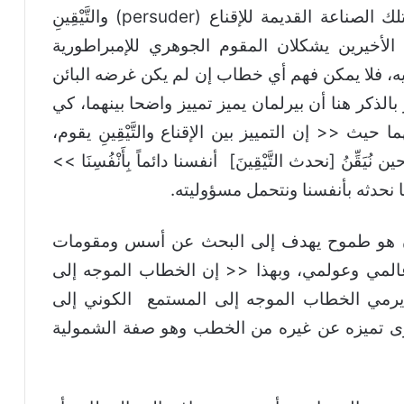
التاريخ، لذلك << أعني بصناعة الخطابة، تلك الصناعة القديمة للإقناع (persuder) والتَّيْقِينِ
ذان العنصران الأخيرين يشكلان المقوم الجوهري للإمبراطورية
ديه، فلا يمكن فهم أي خطاب إن لم يكن غرضه البائن
الذكر هنا أن بيرلمان يميز تمييز واضحا بينهما، كي
يث << إن التمييز بين الإقناع والتَّيْقِينِ يقوم،
ِّنُ [نحدث التَّيْقِينَ] أنفسنا دائماً بِأَنْفُسِنَا >>
ن هو طموح يهدف إلى البحث عن أسس ومقومات
المي وعولمي، وبهذا << إن الخطاب الموجه إلى
رمي الخطاب الموجه إلى المستمع الكوني إلى
خطاب سمة أخرى تميزه عن غيره من الخطب وهو صفة الشمولية