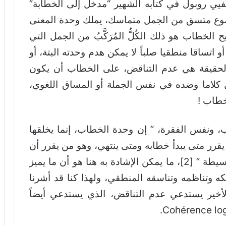
ليفيي روبول في كتابه الشهير “مدخل إلى الخطابة”
موع متسق من الجمل متماسك، يملك وحدة المعنى
وع نفسه” [1]، بهذا يصبح الخطاب هو ذلك الكُلُّ المُرَكَّبُ من الجمل التي
اتساقا منطقيا صلباً لا يمكن هدم وحدته البتة، أو
الحقيقة هي عدم التناقض، على الخطاب أن يكون
 كلاما وضده في نفس الجملة أو المساق اللغوي،
خطاب !
 ونفس الفقرة، ” إن وحدة الخطاب، إنما يخلقها
 وهو من يقرر متى يبدأ خطابه ومتى ينتهي، وهو من يقرر أن
يكتب مصنفاً، أو دراما، أو رسالة أو حكمة بسيطة ” [2]، ما يمكن الإشادة به هنا هو أن ما يميز
 وتناظمه وتناسقه المنطقي، ولهذا كنا قد أشرنا
أخير يستدعي عدم التناقض، الذي يستدعي أيضاً