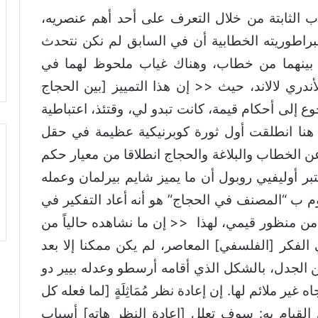
ب الثابتة من خلال التعرف على أحد أهم عنصريه،
براطوريته الخطابية أن في السابق لم نكن نتحدث
 بينهما من خطاب، وهناك غياب ملحوظ لهما في
ندري لالاند، حيث << إن هذا التمييز [بين الحجاج
وع إلى أحكام قيمة، كانت تبدو لي، وقتئذ، اعتباطية
ر مضبوطة منطقياً >> [3]، ومن هنا انطلقت أول ثورة كوبرنيكية عظيمة في حقل
ن الخطاب والبلاغة والحجاج انطلاقا من معيار حكم
تبر أوليفيي روبول أن ما يميز شايم بيرلمان وعمله
 ب “المصنف في الحجاج” هو أنه أعاد التفكير في
 من منظور قيمي، لهذا << إن ما نشاهده حالياً من
 الفكر [الفلسفي] المعاصر، لم يكن ممكنا إلا بعد
بين الجدل، بالشكل الذي أقامه أرسطو وعدله بيير دو
Pierr بعمق، في إتجاه غير ملائم لها. إن إعادة نظر مُمَاثِلَةٍ [لما فعله كل
ي القيام به: سوف تعلل [إعادة النظر هاته] أسباب