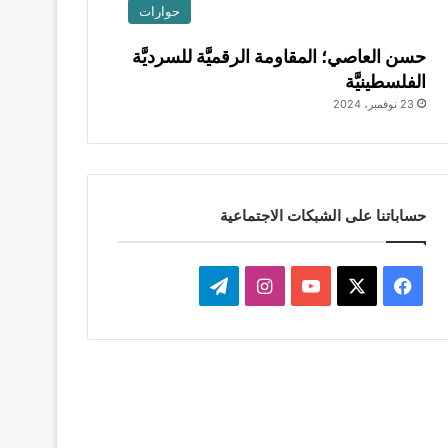
حوارات
حسن العاصي؛ المقاومة الرقميَّة للسرديَّة
الفلسطينيَّة
23 نوفمبر، 2024
حساباتنا على الشبكات الاجتماعية
‫X
فيسبوك
‫YouTube
انستقرام
تيلقرام