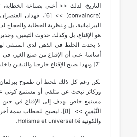
(convaincre) >> [6]، فه
البيرلمانية، بل ولنظرية الخطابة والحجاج ل
هو الإقناع، بل وكذلك حدوث التيقين، وجدير ب
لا يحدث الخلط في الذهن لدى المتلقي لهما ح
أساسا، على أن الإقناع من صنع الغير، في حين نُيَق
[7] وبهذا يصبح الإقناع خارجيا والتيقين داخليا نحدثه بأنفسنا ونتحمل مسؤوليته.
لكن رغم كل ذلك نلحظ أن طموح بيرلما
وركائز تبحث عن متلقي أو مستمع كوني ع
مستمع خاص يهدف إلى الإقناع في حين ي
التَّيْقِينِ >> [8]، ليصبح لل
والكونية Holisme et universalité.