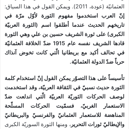
العثمانيّة (عودة، 2011). ويمكن القول في هذا السياق:
إنّ العرب استخدموا مفهوم الثورة لأوّل مرّة في
تاريخهم الحديث عندما أطلقوا اسم (الثورة العربيّة
الكبرى) على ثورة الشريف حسين بن علي وهي الثورة
قادها الشريف نفسه عام 1915 ضدّ الخلافة العثمانيّة
في تحالف أكيد مع بريطانيا الّتي كانت تخوض آنذاك
حرباً ضدّ الدولة العثمانيّة
.
تأسيساً على هذا التصوّر يمكن القول إنّ استخدام كلمة
الثورة حديث نسبيّ في الثقافة العربيّة، وقد استخدمت
لوصف الحركات الثوريّة العربيّة الّتي اندلعت ضدّ
الاستعمار الغربيّ، فسمّيت الحركات المسلّحة
المناهضة للاستعمار العثمانيّ والفرنسيّ والبريطانيّ
والإيطاليّ ثورات التحرير
، ومنها الثورة السوريّة الكبرى