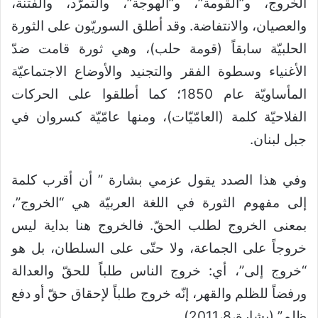
الخروج، و”القومة”، و”الهوجة”، والتمرّد، والفتنة،
والعصيان، والانتفاضة. وقد أطلق السوريّون على الثورة
الحلبيّة سابقاً (قومة حلب)، وهي ثورة قامت ضدّ
الأغنياء وسطوة الفقر والتجنيد والأوضاع الاجتماعيّة
المأساويّة عام 1850؛ كما أطلقوا على الحركات
الفلاحيّة كلمة (العامّيّات)، ومنها عامّيّة كسروان في
جبل لبنان.
وفي هذا الصدد يقول عزمي بشارة ” أن أقرب كلمة
إلى مفهوم الثورة في اللغة العربيّة هي “الخروج”،
بمعنى الخروج لطلب الحقّ. فالخروج هنا بداية ليس
خروجاً على الجماعة، ولا حتّى على السلطان، بل هو
“خروج إلى”، أي: خروج الناس طلباً للحقّ والعدالة
ورفضاً للظلم والقهر، إنّه خروج طلباً لإحقاق حقّ أو دفع
ظلم” (بشارة،2011،8).