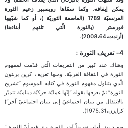
يمكن إيقافه، وكما سمّاها روبسبير زعيم الثورة
الفرنسيّة 1789 (العاصفة الثوريّة )، أو كما شبّهها
فورستر (بالثورة الّتي تلتهم أبناءها)
(أرندت،2008،64)
.
4- تعريف الثورة :
وهناك عدد كبير من التعريفات الّتي قدّمت لمفهوم
الثورة في الثقافة الغربيّة، ومنها تعريف كرين برنتون
الّذي يتناول مفهوم الثورة في كتابه الموسوم “تشريح
الثورة” ثمّ يعرفها بقوله “إنّها عمليّة حركيّة ديناميّة تتميّز
بالانتقال من بنيان اجتماعيّ إلى بنيان اجتماعيّ آخر”(
كرايزن،1975،31).
ويورد بيتر أمان تعريفاً آخر للثورة يرى فيه أنّ الثورة ”