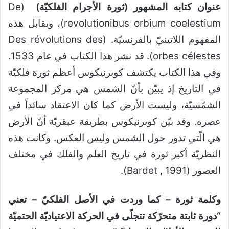
عنوان كتابه المشهور (ثورة الأجرام الفلكيّة)
(De
revolutionibus orbium coelestium)، ويقابل هذه
المفهوم اللاتينيّ بالفرنسيّة. (Des révolutions des
orbes célestes). قد نشر هذا الكتاب في عام 1533.
وفي هذا الكتاب يكتشف كوبرنيكوس أعظم ثورة فلكيّة
في التاريخ إذ يبيّن بأنّ الشمس هي مركز المجموعة
الشمّسيّة، وليست الأرض كما كان الاعتقاد سائداً في
عصره. وقد بيّن كوبرنيكوس بطريقة عبقريّة أنّ الأرض
هي الّتي تدور حول الشمس وليس العكس. وكانت هذه
النظريّة أكبر ثورة في تاريخ العلم والفلك في مختلف
العصور (Bardet , 1991).
وكلمة ثورة – كما وردت في الأصل الفلكيّ – تعني
“دورة ثابتة متحرّكة تتجلّى في الحركة الاعتياديّة الحتميّة