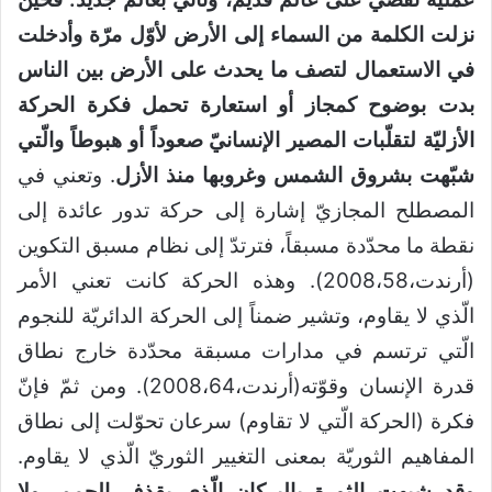
نزلت الكلمة من السماء إلى الأرض لأوّل مرّة وأدخلت
في الاستعمال لتصف ما يحدث على الأرض بين الناس
بدت بوضوح كمجاز أو استعارة تحمل فكرة الحركة
الأزليّة لتقلّبات المصير الإنسانيّ صعوداً أو هبوطاً والّتي
شبّهت بشروق الشمس وغروبها منذ الأزل
. وتعني في
المصطلح المجازيّ إشارة إلى حركة تدور عائدة إلى
نقطة ما محدّدة مسبقاً، فترتدّ إلى نظام مسبق التكوين
(أرندت،2008،58). وهذه الحركة كانت تعني الأمر
الّذي لا يقاوم، وتشير ضمناً إلى الحركة الدائريّة للنجوم
الّتي ترتسم في مدارات مسبقة محدّدة خارج نطاق
قدرة الإنسان وقوّته(أرندت،2008،64). ومن ثمّ فإنّ
فكرة (الحركة الّتي لا تقاوم) سرعان تحوّلت إلى نطاق
المفاهيم الثوريّة بمعنى التغيير الثوريّ الّذي لا يقاوم.
وقد شبهت الثورة بالبركان الّذي يقذف الحمم، ولا