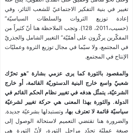
تغيير في بنية التفكير الاجتماعيّ للشعب الثائر، وفي
إعادة توزيع الثروات والسلطات السياسيّة”
(حسيب،2011، 128). وتجب الملاحظة هنا أنّ كثيراً من
المفكّرين يركّزون على أهمّيّة” التغيير الشامل والجذريّ
في المجتمع، ولا سيّما في مجال توزيع الثروة وعمليّات
الإنتاج في المجتمع.
والمقصود بالثورة كما يرى عزمي بشارة “هو تحرّك
شعبيّ واسع خارج البنية الدستوريّة القائمة، أو خارج
الشرعيّة، يتمثّل هدفه في تغيير نظام الحكم القائم في
الدولة. والثورة بهذا المعنى هي حركة تغيير لشرعيّة
سياسيّة قائمة لا تعترف بها،
وتستبدلها بشرعيّة جديدة.
والضرورة هنا تقتضي التعميم لاستحالة الوصول إلى
صيغة عمليّة تحدّد مراحل الثورة، لأنّ الثورة هي