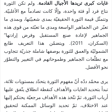
غايات كبرى تريدها الأجيال القادمة
. ولم تكن الثورة
نتاج فرد أو فئة واحدة، وإلّا كانت تصادماً مع الأغلبيّة.
وتتمثّل قيمة الثورة الحقيقيّة بمدى شعبيّتها، وبمدى ما
تعبّر عن الجماهير الواسعة ومدى ما تعبّئه من قوى هذه
الجماهير لإعادة صنع المستقبل وفرض إرادتها”
(السكران، 2011). ويتضمّن هذا التعريف طابع
الشموليّة والعمق للثورة بوصفها شاملة جذريّة تتجاوب
مع تطلّعات الجماهير وطموحاتهم في التغيير والتطوّر
نحو الأفضل.
يرى محمّد ددّه أنّ مفهوم الثورة يتحدّد بمستويات ثلاثة،
تبدأ بتحديد الغايات والأهداف كنقطة انطلاق يتّفق عليها
أرباب الثورة، ثمّ تتّخذ هذه الأهداف مرجعيّة يحتكم إليها
عند الاختلاف، ثمّ تحديد الوسائل الممكنة لتحقيق