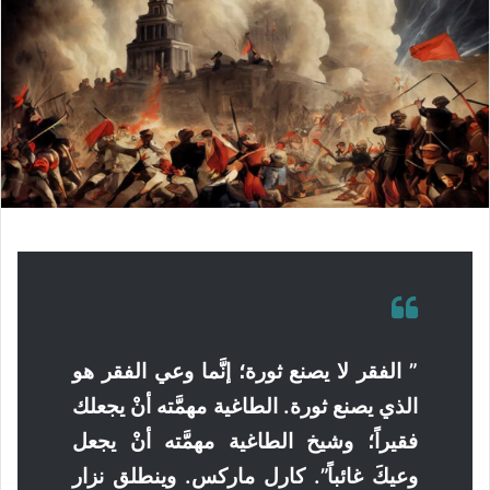
”
الفقر لا يصنع ثورة؛ إنَّما وعي الفقر هو
الذي يصنع ثورة. الطاغية مهمَّته أنْ يجعلك
فقيراً؛ وشيخ الطاغية مهمَّته أنْ يجعل
وعيكَ غائباً”. كارل ماركس. وينطلق نزار