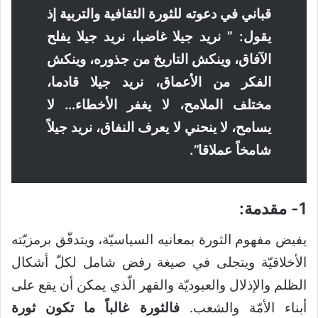
قباني في دعوته للثورة الثقافية والتربية إذ
يقول: ” نريد جيلا غاضبا، نريد جيلا يفلح
الآفاق
، وينكش التاريخ من جذوره، وينكش
الفكر من الأعماق، نريد جيلا قادما،
مختلف الملامح، لا يغفر الأخطاء… لا
يسامح، لا ينحني لا يعرف النفاق، نريد جيلاً
شامخاً عملاقا”.
1- مقدمة:
يفيض مفهوم الثورة بمعانيه السياسيّة، ويتدفّق برمزيّته
الأخلاقيّة ويتجلى في صيغة رفض شامل لكلّ أشكال
الظلم والإذلال والعبوديّة والقهر الّذي يمكن أن يقع على
أبناء الأمّة والشعب.
فالثورة غالباً ما تكون ثورة