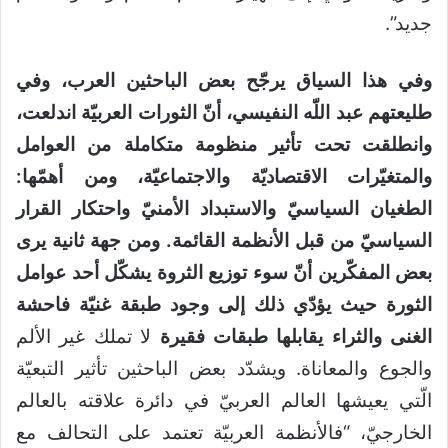
جديد”.
وفي هذا السياق يرجّح بعض الباحثين العرب، وفي
طليعتهم عبد اللّه النفيسي، أنّ الثورات العربيّة اندلعت،
وانطلقت تحت تأثير منظومة متكاملة من العوامل
والمتغيّرات الاقتصاديّة والاجتماعيّة، ومن أهمّها:
الطغيان السياسيّ والاستبداد الأمنيّ واحتكار القرار
السياسيّ من قبل الأنظمة القائمة. ومن جهة ثانية يرى
بعض المفكّرين أنّ سوء توزيع الثروة يشكّل أحد عوامل
الثورة حيث يؤدّي ذلك إلى وجود طبقة غنيّة فاحشة
الغنى والثراء يقابلها طبقات فقيرة
لا تملك غير الألم
والجوع والمعاناة. ويشدّد بعض الباحثين تأثير التبعيّة
الّتي يعيشها العالم العربيّ في دائرة علاقته بالعالم
الخارجيّ، “فالأنظمة العربيّة تعتمد على التحالف مع