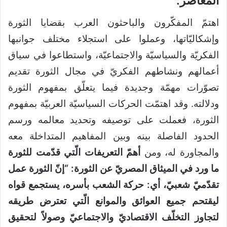
المعاصر:
اهتمّ المفكّرون والباحثون العرب بقضايا الثورة
وإشكاليّاتها، وعملوا على استجلاء مختلف جوانبها
الفكريّة والسياسيّة والاجتماعيّة، واستطاعوا في سياق
أعمالهم ونشاطهم الفكريّ في مجال الثورة تقديم
تصوّرات مهمّة وجديدة فيما يتعلّق بمفهوم الثورة
ودلالته. وقد اهتمّت الحركات السياسيّة العربيّة بمفهوم
الثورة، فعملت على توصيفه وتحديد معالمه ورسم
الحدود الفاصلة بينه وبين المفاهيم المتداخلة معه
والمجاورة له، ومن
أهمّ التعريفات الّتي قدّمت للثورة
ما ورد في الميثاق المصريّ عن الثورة: “إنّ الثورة عمل
تقدّميّ شعبيّ، أي: حركة الشعب بأسره، يستجمع قواه
ليقتحم جميع العوائق والموانع الّتي تعترض طريقه
لتجاوز التخلّف الاقتصاديّ والاجتماعيّ وصولاً لتحقيق