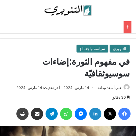
التنويري
سياسة واجتماع
في مفهوم الثورة؛إضاءات
سوسيوثقافيّة
علي أسعد وطفة
14 مارس، 2024
آخر تحديث: 14 مارس، 2024
30 دقائق
فيسبوك
‫X
لينكدإن
ماسنجر
واتساب
تيلقرام
مشاركة عبر البريد
طباعة