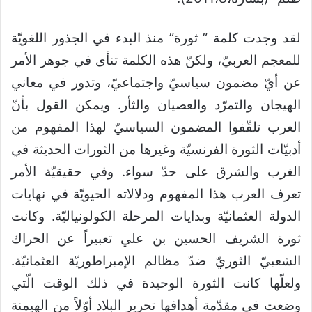
لقد وجدت كلمة ” ثورة” منذ البدء في الجذور اللغويّة
للمعجم العربيّ، ولكنّ هذه الكلمة تنأى في جوهر الأمر
عن أيّ مضمون سياسيّ واجتماعيّ، وتدور في معاني
الهيجان والتمرّد والعصيان والثأر. ويمكن القول بأنّ
العرب تلقّفوا المضمون السياسيّ لهذا المفهوم من
أدبيّات الثورة الفرنسيّة وغيرها من الثورات الحديثة في
الغرب والشرق على حدّ سواء. وفي حقيقيّة الأمر
تعرف العرب هذا المفهوم ودلالاته الحيويّة في نهايات
الدولة العثمانيّة وبدايات المرحلة الكولونياليّة. وكانت
ثورة الشريف الحسين بن علي تعبيراً عن الحراك
الشعبيّ الثوريّ ضدّ مظالم الإمبراطوريّة العثمانيّة.
ولعلّها كانت الثورة الوحيدة في ذلك الوقت الّتي
وضعت في مقدّمة أهدافها تحرير البلاد أوّلاً من الهيمنة