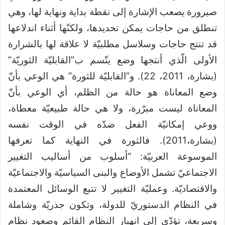
صيرورة يصعب الإشارة إلى نقطة بداية ونهاية لها، وهي
تنطلق من حاجات يمكن تحديدها، ولكنّها أثناء اندلاعها
قد تنتج حاجات وسلاسل مطلبيّة لا علاقة لها بالشرارة
الأولى الّذي أنتجها وضع يتّسم ب”القابليّة الثوريّة”
(بشارة، 2011، 22). و”القابليّة للثورة” هي الوعي بأنّ
وضع المعاناة هو حالة من الظلم، أي الوعي بأنّ
المعاناة ليست مبرّرة، ولا هي حالة طبيعيّة معطاة،
ووعي إمكانيّة الفعل ضدّه في الوقت نفسه
(بشارة،2011). فالثورة في النهاية كما تعرفها
الموسوعة العربيّة: “أسلوب من أساليب التغيير
الاجتماعيّ تشمل الأوضاع والبنى السياسيّة والاجتماعيّة
والاقتصاديّة. وعمليّة التغيير لا تتبع الوسائل المعتمدة
في النظام الدستوريّ للدولة، وتكون جذريّة وشاملة
وسريعة، تؤدّي إلى انهيار النظام القائم وصعود نظام