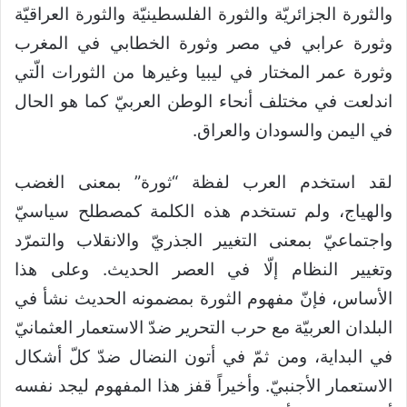
والثورة الجزائريّة والثورة الفلسطينيّة والثورة العراقيّة
وثورة عرابي في مصر وثورة الخطابي في المغرب
وثورة عمر المختار في ليبيا وغيرها من الثورات الّتي
اندلعت في مختلف أنحاء الوطن العربيّ كما هو الحال
في اليمن والسودان والعراق.
لقد استخدم العرب لفظة “ثورة” بمعنى الغضب
والهياج، ولم تستخدم هذه الكلمة كمصطلح سياسيّ
واجتماعيّ بمعنى التغيير الجذريّ والانقلاب والتمرّد
وتغيير النظام إلّا في العصر الحديث. وعلى هذا
الأساس، فإنّ مفهوم الثورة بمضمونه الحديث نشأ في
البلدان العربيّة مع حرب التحرير ضدّ الاستعمار العثمانيّ
في البداية، ومن ثمّ في أتون النضال ضدّ كلّ أشكال
الاستعمار الأجنبيّ. وأخيراً قفز هذا المفهوم ليجد نفسه