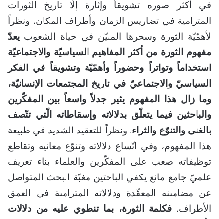
في أكثر صوره تشويقاً وإثارة إلّا تاريخ الثورات
المترامية في تضاريس الزمان وأطراف المكان. ونظراً
لأهمّيّة الثورة وسحرها المبيّن في حياة الشعوب
يعدّ
مفهوم الثورة من أكثر المفاهيم السياسيّة والاجتماعيّة
استخداماً وتواتراً وحضوراً وأهمّيّة وتشويقاً في الفكر
السياسيّ والاجتماعيّ في تاريخ المجتمعات الإنسانيّة،
وما زال هذا المفهوم يثير جدلاً واسعاً بين المفكّرين
والباحثين فيما يتعلّق بدلالاته وإسقاطاته الّتي تتّصف
بالغنى والتنوّع والثراء
. ونظراً للتعقيد الشديد في طبيعة
هذا المفهوم، وفي اتّساع دلالاته وتنوّع معانيه وتقاطع
توظيفاته صعب على المفكّرين والعلماء بناء تعريف
علميّ جامع مانع يكفي الباحثين مغبّة البحث المتواصل
عن مضامينه المعقّدة ودلالاته المترامية في العمق
الأطراف.
فكلمة الثورة، بما تنطوي عليه من دلالات