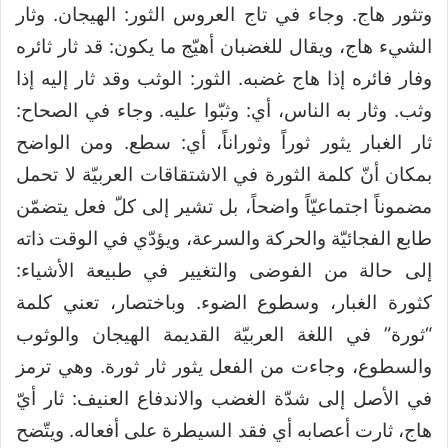
وتثور هاج. وجاء في تاج العروس الثور: الهيجان. وثار
الشيء هاج، ويقال للغضبان أهيّج ما يكون: قد ثار ثائره
وفار فائره إذا هاج غضبه. الثور: الوثب وقد ثار إليه إذا
وثب. وثار به الناس، أي: وثبّوا عليه. وجاء في الصحاح:
ثار الغبار يثور ثوراً وثوراناً، أي: سطع. ومن الواضح
بمكان أنّ كلمة الثورة في الاشتقاقات العربيّة لا تحمل
مضموناً اجتماعيّاً واضحاً، بل تشير إلى كلّ فعل يتضمّن
طابع الفجائيّة والحركة والسرعة، ويؤدّي في الوقت ذاته
إلى حالة من الفوضى والتغيير في طبيعة الأشياء:
كثورة الغبار، وسطوع الضوء. وباختصار، تعني كلمة
“ثورة” في اللغة العربيّة القديمة الهيجان والوثوب
والسطوع، وجاءت من الفعل يثور ثار ثورة. وهي ترمز
في الأصل إلى شدّة الغضب والاندفاع العنيف: ثار أيّ
هاج، ثارت أعصابه أي فقد السيطرة على أفعاله. ويتّضح