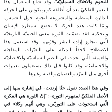
للنجوم والأفلاك السماويّة”.
وقد شاع استعمال هذا
التعبير الفلكيّ بعد أن أطلقه كوبرنيكوس على الحركة
الدائرة المنتظمة والمشروعة لنجوم حول الشمس.
ولمّا كانت هذه الحركة لا تخضع لسيطرة الإنسان
ولتحكمه فقد تضمّنت الثورة معنى الحتميّة التاريخيّة
الّتي تتجاوز إرادة البشر وقوّتهم. وقد استعمل هذا
الاصطلاح لاحقاً للدلالة على التغيّرات المفاجئة
والعميقة الّتي تحدث في النظم السياسيّة والاقتصاديّة
والاجتماعيّة، وقد كانوا قبل ذلك يستعملون تعبيرات
أخرى مثل التمرّد والعصيان والفتنة وغيرها.
وفي هذا الصدد تقول حنّا إرندت- في إشارة منها إلى
الأصل الفلكيّ لمفهوم الثورة-: “إنّ الثورة هي الفكرة
الّتي استحوذت على الثوريّين، وهي أنّهم وكلاء في
عمليّة تقضي على عالم قديم، وتأتي بعالم جديد. فحين