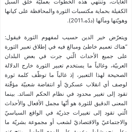
الغايات، وتنتهي هذه الخطوات بعمليّة خلق السبل
الكفيلة بحماية مكتسبات الثورة والمحافظة على كيانها
وهويّتها ومآلها (ددّه،2011).
ويتعرّض خير الدين حسيب لمفهوم الثورة فيقول:
“هناك تعميم خاطئ ومبالغ فيه في إطلاق تعبير الثورة
على جميع الأحداث الّتي جرت في بعض البلدان
العربيّة، وغالباً ما يستخدم تعبير الثورة خارج الدلالة
الصحيحة لهذا التعبير، إذ غالباً ما توظّف كلمة ثورة
لوصف أي انقلاب عسكريّ أو انتفاضة شعبيّة مؤقّتة
تقود إلى تغيير محدود في نظام الحكم السائد. بينما
المعنى الدقيق للثورة هو أنّها مجمل الأفعال والأحداث
الّتي تقود إلى تغييرات جذريّة في الواقع السياسيّ
والاجتماعيّ والاقتصاديّ لشعب أو مجموعة بشريّة ما
وعلى نحو شامل وعميق على المدى الطويل، ينتج عنه