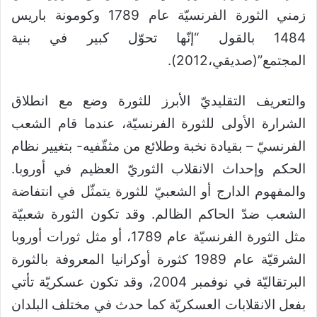
زمني الثورة الفرنسيّة عام 1789 وكومونة باريس
1484 بالقول “إنّها تحوّل كبير في بنية
المجتمع”(صديقي،2012).
والتعريف التقليديّ الأبرز للثورة وضع مع انطلاق
الشرارة الأولى للثورة الفرنسيّة، عندما قام الشعب
الفرنسيّ – بقيادة نخبة وطلائع من مثقّفيه- بتغيير نظام
الحكم وإحداث الانقلاب الثوريّ العظيم في أوروبا.
والمفهوم الدارج أو الشعبيّ للثورة يتمثّل في انتفاضة
الشعب ضدّ الحاكم الظالم. وقد تكون الثورة شعبيّة
مثل الثورة الفرنسيّة عام 1789، أو مثل ثورات أوروبا
الشرقيّة عام 1989 كثورة أوكرانيا المعروفة بالثورة
البرتقاليّة في نوفمبر 2004، وقد تكون عسكريّة تأتي
بفعل الانقلابات العسكريّة كما حدث في مختلف البلدان