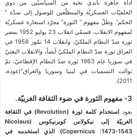
أداة جاهزة بأيدي نخبة من السياسيّين من ذوي
الخلفيّات العسكريّة والمتطلّعين للوصول إلى سدّة ”
الحكم”. وظلّ مفهوم ” الثورة” مجرّد استعارة عسكريّة
لمفهوم الانقلاب. فسمّي انقلاب 23 يوليو 1952 بمصر
ثورة ضدّ النظام الملكيّ، وانقلاب 14 تمّوز 1958 في
العراق ثورة ضدّ النظام الملكيّ أيضاً، والانقلاب البعثيّ
في سوريا عام 1963 ثورة ضدّ النظام الإقطاعيّ، ثمّ
توالت التسميات في ليبيا وسوريا والعراق”(عودة،
2011).
3- مفهوم الثورة في ضوء الثقافة الغربيّة.
يعود
استخدام كلمة ثورة
(
Revolution
)
في الثقافة
الغربيّة إلى نيكولاس كوبرنيكوس
(Nicolaus
Copernicus :1473-1543)
الذي
استخدمه في