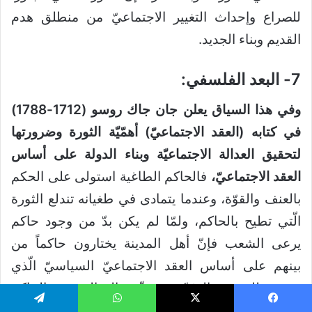
للصراع وإحداث التغيير الاجتماعيّ من منطلق هدم
القديم وبناء الجديد.
7- البعد الفلسفي:
وفي هذا السياق يعلن جان جاك روسو (1712-1788)
في كتابه (العقد الاجتماعيّ) أهمّيّة الثورة وضرورتها
لتحقيق العدالة الاجتماعيّة وبناء الدولة على أساس
العقد الاجتماعيّ،
فالحاكم الطاغية استولى على الحكم
بالعنف والقوّة، وعندما يتمادى في طغيانه تندلع الثورة
الّتي تطيح بالحاكم، ولمّا لم يكن بدّ من وجود حاكم
يرعى الشعب فإنّ أهل المدينة يختارون حاكماً من
بينهم على أساس العقد الاجتماعيّ السياسيّ الّذي
يضمن للشعب الحرّيّة، ويحقّق العدالة بين الحاكم
والمحكوم، وعلى هذا فإنّ الشعب مخوّل دائماً بالثورة
يسبوك
‫X
واتساب
تيلقرام