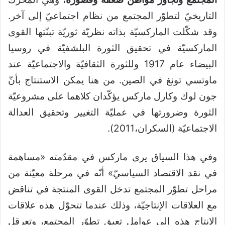
التاريخيّ لتطوّر المجتمع من نظام اجتماعيّ إلى آخر.
وقد شكّلت الماركسيّة بذاته نظريّة ثوريّة تبنّتها القوى
الماركسيّة في تحقيق الثورة البلشفيّة في روسيا
البيضاء عام 1917 وللثورة الثقافيّة والاجتماعيّة عند
ماوتسي تونغ في الصين. من هنا يمكن الاستنتاج بأنّ
جون لوك وكارل ماركس يؤكّدان كلاهما على مشروعيّة
الثورة وضرورتها في عمليّة التغيير وتحقيق العدالة
الاجتماعيّة (السكران،2011).
وفي هذا السياق يرى ماركس في مقدّمته «مساهمة
في نقد الاقتصاد السياسيّ» أنّه في مرحلة معيّنة من
مراحل تطوّر المجتمع تدخل القوى المنتجة في تناقض
مع العلاقات الإنتاجيّة، وذلك عندما تتحوّل هذه علاقات
الإنتاج هذه إلى عوامل تعيق تطوّر المجتمع، وتعرقل