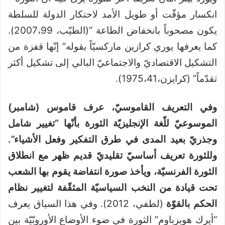
انكسار مؤقّت أو طويل الأمد لاحتكار الدولة للسلطة
يكون مصحوباً بانخفاض الطاعة “(الطيّب، 2007،99).
كما يعرفها يوري كرازين ماركسيّاً بقوله” إنّها قفزة من
التشكيل الاقتصاديّ والاجتماعيّ البالي إلى تشكيل أكثر
تقدّماً” (كرايزن،1975،41).
وفي التعريف القاموسيّ، عرف قاموس (شامبر)
الموسوعيّ للّغة الإنجليزيّة الثورة بأنّها “تغيير شامل
وجذريّ بعيد المدى في طرق التفكير وفعل الأشياء”.
وللثورة تعريف أساسيّ تقليديّ قديم ظهر مع انطلاق
الثورة الفرنسيّة، ويأخذ صورة انتفاضة يقوم بها الشعب
تحت قيادة من النخب السياسيّة المثقّفة لتغيير نظام
الحكم بالقوّة
(لطفي، 2012). وفي هذا السياق يعرف
“أيرك هوبزباوم” الثورة في ضوء الأوضاع الأوروبّيّة بين