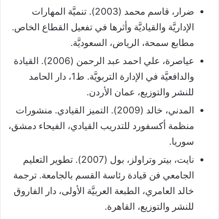
ضرار، قاسم محمد (2003). تنميَّة المهارات
الإداريَّة والقياديَّة وأثرها في تفعيل القطاع الخاص.
مطابع سمحة، الرياض، السعوديَّة.
عياصرة، علي احمد عبد الرحمن (2006). القيادة
والدافعيَّة في الإدارة التربويَّة. ط1، دار الحامد
للنشر والتوزيع، عمان الأردن.
المدني، خالد (2009). التميز القيادي. منشورات
منظمة أكسفورد للتدريب القيادي، الفيحاء دمشق،
سوريا.
نايت، بيتر وتراولز، بول (2007). تطوير التعليم
الجامعي فن قيادة رئاسة القسم بالجامعة. ترجمة
خالد العامري، الطبعة العربيَّة الأولى، دار الفاروق
للنشر والتوزيع، القاهرة.