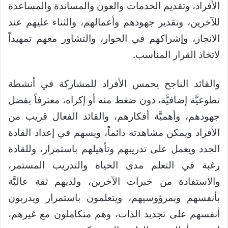
الأفراد، وتقديم الخدمات والعون والمساندة والمساعدة
للآخرين، وتقدير جهودهم وأعمالهم، والثناء عليهم عند
الانجاز، وإشراكهم في الحوار، والتشاور معهم تمهيداً
لاتخاذ القرار المناسب.
والقائد الناجح يحمس الأفراد للمشاركة في أنشطة
تطوعيَّة إضافيَّة، دون ضغط منه أو إكراه، معترفاً بفضل
جهودهم، وأهميَّة أفكارهم، والقائد الفعال قريب من
الأفراد ويمكن مشاهدته دائماً، ويسهم في إعداد القادة
الجدد ويعمل على تدريبهم وتأهيلهم باستمرار، وللقادة
رغبة في التعلم مدى الحياة والتدريب المستمر،
والاستفادة من خبرات الآخرين، ولديهم ثقة عاليَّة
بأنفسهم وبمرؤوسيهم، ويتعلمون باستمرار ويدربون
أنفسهم على تجديد الذات، وهم متكاملون مع غيرهم،