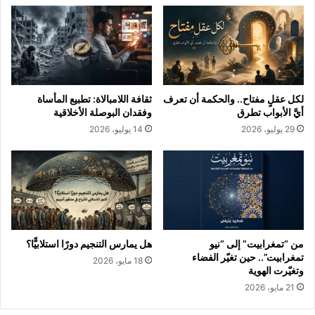
لكل عقلٍ مفتاح.. والحكمة أن تعرف
ثقافة اللامبالاة: تطبيع المأساة
أيَّ الأبواب تطرق
وفقدان البوصلة الأخلاقية
29 يوليو، 2026
14 يوليو، 2026
من “تمغرابيت” إلى “نيو
هل يمارس التنجيم دورًا استلابيًّا؟
تمغرابيت”.. حين تغيّر الفضاء
18 مايو، 2026
وتغيّرت الهوية
21 مايو، 2026