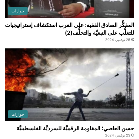
حوارات
المفكِّر الصادق الفقيه: على العرب استكشاف إستراتيجيات
للتغلُّب على التبعيَّة والتخلُّف(2)
25 نوفمبر، 2024
حوارات
حسن العاصي؛ المقاومة الرقميَّة للسرديَّة الفلسطينيَّة
23 نوفمبر، 2024