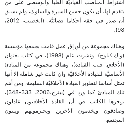
اشتراط المناصب القياديَّة العليا والوسطى على من
يتقدم لها، أن يكون حسن السيرة والسلوك، ولم يسبق
أن صدر في حقه أحكاما قضائيَّة. (الخطيب، 2012،
98).
وهناك مجموعة من أوراق عمل قامت بجمعها مؤسسة
(و.ك.كيلوج). ونشرت عام (1998)، في كتاب بعنوان
(الأخلاق: قلب القيادة)، وهناك مجموعة من المبادئ
الأساسيَّة للقيادة الأخلاقيَّة وان كانت غير شاملة إلا أنها
تمثل أساسا لتطوير القيادة الأخلاقيَّة السليمة، ومن أهم
تلك المبادئ كما ورد في (بيترج،2006، 333-348)،
يوجزها الكاتب في أن القادة الأخلاقيون عادلون
وصادقون ويخدمون الآخرين ويحترمونهم ويبنون
المجتمع.