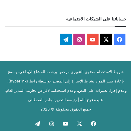
حساباتنا على الشبكات الاجتماعية
‫X
فيسبوك
‫YouTube
انستقرام
تيلقرام
شروط الاستخدام محتوى التنويري مرخص برخصة المشاع الإبداعي. يسمح
بإعادة نشر المواد بشرط الإشارة إلى المصدر بواسطة رابط (hyperlink)،
وعدم إجراء تغييرات على النص، وعدم استخدامه لأغراض تجارية. المدير العام:
عبيدة فرج الله | رئيسة التحرير: هاجر القحطاني
جميع الحقوق محفوظة © 2026
فيسبوك
‫X
‫YouTube
انستقرام
تيلقرام