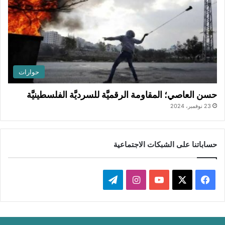
حوارات
حسن العاصي؛ المقاومة الرقميَّة للسرديَّة الفلسطينيَّة
23 نوفمبر، 2024
حساباتنا على الشبكات الاجتماعية
ف
ا
ت
ي
X
Y
ن
ي
س
o
س
ل