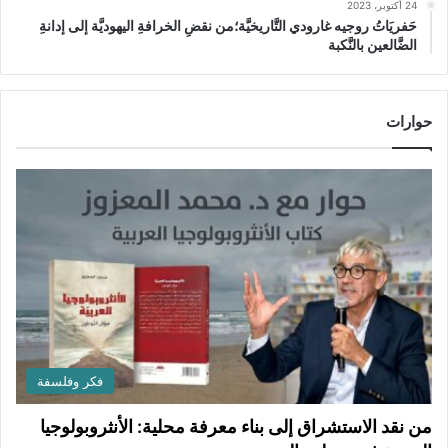
24 أكتوبر، 2023
حَفريَاتُ روجيه غارودي التَّاريخيَّة؛من نقضِ الخرافةِ اليهوديَّة إلى إدانةِ
الضَّالعين بالنَّكبة
حوارات
فكر وفلسفة
من نقد الاستشراق إلى بناء معرفة محلية: الأنثروبولوجيا