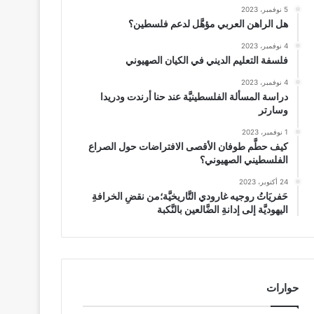
5 نوفمبر، 2023
هل الراهن العربي مؤهَّل لدعم فلسطين؟
4 نوفمبر، 2023
فلسفة التعليم الديني في الكيان الصهيوني
4 نوفمبر، 2023
دراسة المسألة الفلسطينيَّة عند حنا أرندت ودريدا
وسارتر
1 نوفمبر، 2023
كيف حطَّم طوفان الأقصى الافتراضات حول الصراع
الفلسطيني الصهيوني؟
24 أكتوبر، 2023
حَفريَاتُ روجيه غارودي التَّاريخيَّة؛من نقضِ الخرافةِ
اليهوديَّة إلى إدانةِ الضَّالعين بالنَّكبة
حوارات