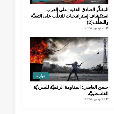
المفكِّر الصادق الفقيه: على العرب
استكشاف إستراتيجيات للتغلُّب على التبعيَّة
والتخلُّف(2)
25 نوفمبر، 2024
حوارات
حسن العاصي؛ المقاومة الرقميَّة للسرديَّة
الفلسطينيَّة
23 نوفمبر، 2024