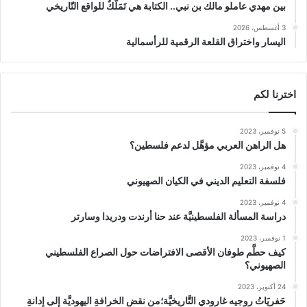
بين مهدي عاملو مالك بن نبي.. الكتابة هي تَمَلُّكٌ للواقع التّاريخي
3 أغسطس، 2026
اليسار واختراق القلعة الرقمية للرأسمالية
اخترنا لكم
5 نوفمبر، 2023
هل الراهن العربي مؤهَّل لدعم فلسطين؟
4 نوفمبر، 2023
فلسفة التعليم الديني في الكيان الصهيوني
4 نوفمبر، 2023
دراسة المسألة الفلسطينيَّة عند حنا أرندت ودريدا وسارتر
1 نوفمبر، 2023
كيف حطَّم طوفان الأقصى الافتراضات حول الصراع الفلسطيني
الصهيوني؟
24 أكتوبر، 2023
حَفريَاتُ روجيه غارودي التَّاريخيَّة؛من نقضِ الخرافةِ اليهوديَّة إلى إدانةِ