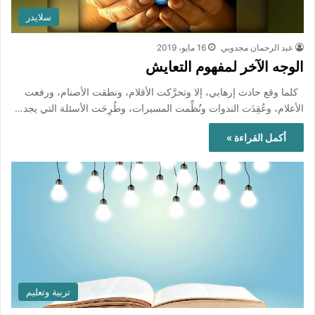
سلايدر
عبد الرحمان مجدوبي
16 مايو، 2019
الوجه الآخر لمفهوم التعايش
كلما وقع حادث إرهابي، إلا وتحرَّكت الأقلام، ونطقت الأصنام، ورفعت
الأعلام، وعُقِدَت الندوات ونُظِّمت المسيرات، وطُرِحَت الأسئلة التي يجد…
أكمل القراءة »
تربية وتعليم