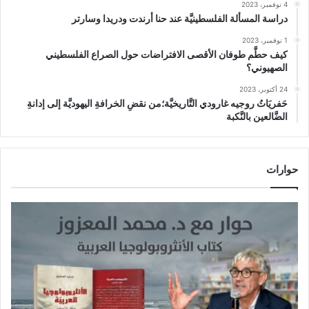
4 نوفمبر، 2023
دراسة المسألة الفلسطينيَّة عند حنا أرندت ودريدا وسارتر
1 نوفمبر، 2023
كيف حطَّم طوفان الأقصى الافتراضات حول الصراع الفلسطيني
الصهيوني؟
24 أكتوبر، 2023
حَفريَاتُ روجيه غارودي التَّاريخيَّة؛من نقضِ الخرافةِ اليهوديَّة إلى إدانةِ
الضَّالعين بالنَّكبة
حوارات