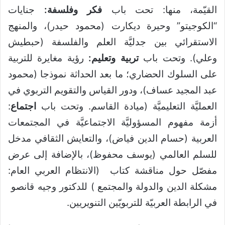
القيّمة، منها: تحت باب
فكر وفلسفة:
جنايات
“الكوجيتو” وحيرة ديكارت (محمود حيدر)، والمنهج
الاستقرائي بين جدليَّة العلم والفلسفة (حبطيش
وعلي). وتحت باب
تربية وتعليم:
رؤية مغايرة للتربية
على السلوك الحضاري؛ ما بعد الحداثة نموذجا (محمود
عبد المجيد عساف)، ودور القياس والتقويم التربوي في
العمليَّة التعليميَّة (ميادة القاسم. وتحت باب
اجتماع
:
أزمة مفهوم المسؤوليَّة الاجتماعيَّة في المجتمعات
العربية (حسام الدين فياض)، والتعايش الثقافي مدخل
للسلم العالمي (يوسف محفوظ)، بالإضافة إلى عرض
مفصّل حول مناقشة كتاب (الانتظام العربي العام:
مشكلة الدين والدولة والمجتمع ) للدكتور وجيه قانصو
في الرابطة العربيّة للتربويّين التنويريين.