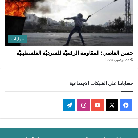
حوارات
حسن العاصي؛ المقاومة الرقميَّة للسرديَّة الفلسطينيَّة
23 نوفمبر، 2024
حساباتنا على الشبكات الاجتماعية
‫X
فيسبوك
‫YouTube
انستقرام
تيلقرام