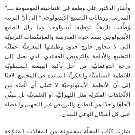
وأشار الدكتور علي وطفة في افتتاحيته الموسومة بـــ”
المدرسة ورهانات التطبيع الأيديولوجي” إلى أنّ التربية
وُظِّفت تاريخيًّا توظيفا أيديولوجيا وما زال الطابع
الأيديولوجي يسم حياة المدرسة والمؤسَّسات التربويَّة
التي لا تتجاوز خارج حدود وظيفتها المعرفيَّة عمليَّة
التطبيع والأدلجة والترويض العقائدي الذي يصل إلى
درجة الدوغماتيَّة من أجل تأكيد الهيمنة السلطويَّة
للأنظمة السياسيَّة والفكريَّة السائدة في المجتمع. لافتًا
إلى أنّ الأنظمة الأيديولوجيَّة لا تتبنَّى أي اتٍّجاه من
الاتِّجاهات الفكريَّة مثل الليبراليَّة أو العلمانيَّة بل تتبنَّى
اتِّجاهًا واحدًا هو التطبيع والترويض عبر التجهيل والقضاء
على كل أشكال الوعي النقدي.
شارك كتّاب المجلّة بمجموعة من المقالات المتنوّعة