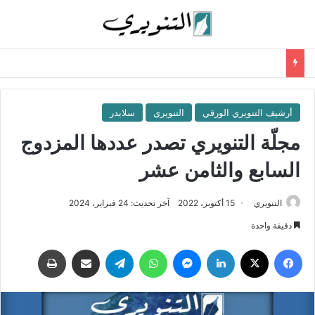
أرشيف التنويري الورقي
التنويري
سلايدر
مجلّة التنويري تصدر عددها المزدوج
السابع والثامن عشر
التنويري
15 أكتوبر، 2022
آخر تحديث: 24 فبراير، 2024
دقيقة واحدة
فيسبوك
‫X
لينكدإن
ماسنجر
واتساب
تيلقرام
مشاركة عبر البريد
طباعة