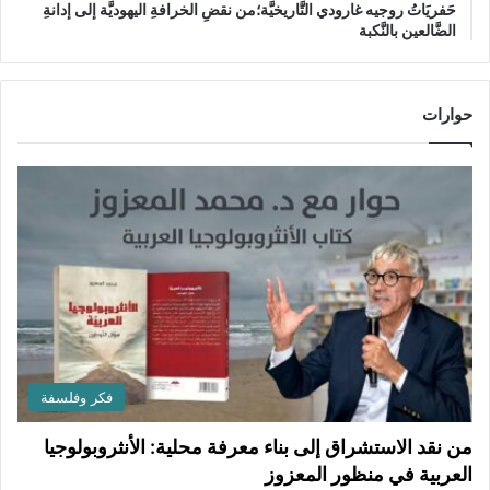
حَفريَاتُ روجيه غارودي التَّاريخيَّة؛من نقضِ الخرافةِ اليهوديَّة إلى إدانةِ
الضَّالعين بالنَّكبة
حوارات
فكر وفلسفة
من نقد الاستشراق إلى بناء معرفة محلية: الأنثروبولوجيا
العربية في منظور المعزوز