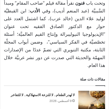
وتحت باب
فنون
نقرأ مقالة فيلم “صاحب المقام” ومبدأ
السَّببيَّة (عبد المنعم أديب)، وفي
الأدب
: ابن القبطيَّة
لوليد علاء الدين (خالد عزب)، كما اشتمل العدد على
حوار مع الدكتور الصادق الفقيه تحت عنوان
“الإيديولوجيا النيوليبرالة وإنتاج القيم العالميَّة؛ أسئلة
تخصّصيَّة في الفكر السياسي”، وضمن أبواب المجلّة
الثابتة، مكتبة التنويري التي تضمّ عددًا من الإصدارات
المهمّة والحديثة التي صدرت عن دور نشر عربيَّة خلال
هذا العام.
مقالات ذات صلة
لا لهدر الطعام.. لا للنزعة الاستهلاكية.. لا للتفاخر
9 أغسطس، 2026