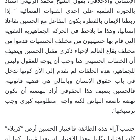
الإنساني والأخلاقي، يقول الشيخ محمد الربيعي أستاذ
بالحوزة العلمية على إحدى القنوات الفضائية ” إذا
ربطنا الإيمان بالفطرة يكون التفاعل مع الحسين تفاعلا
إنسانيا، وهذا ما يلاحظ في الحركة الجماهيرية العفوية
التي قام بها حسينيون من مختلف الجنسيات قدموا من
مختلف بقاع العالم لإحياء ذكرى مقتل الحسين ويضيف
أن الخطاب الحسيني هنا وجب أن يوجه للعقول وليس
للجماهير، هذه الحلقات لم تقدم إلى الآن كونها تدخل
في باب حقوق الإنسان وبالتالي هي قضية قانونية،
فالحسين يضيف هذا الحقوقي أراد لنهضته أن تكون
نهضة ناصعة البياض لكنه واجه مظلومية كبرى وجب
ترسيخها”.
حسب آراء هذه الطائفة فاختيار الحسين أرض “كربلاء”
كان اختيارا ربّانيا وهذا الاختيار له بعدا غيبيا كما له