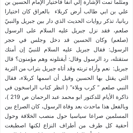
ومثلما تمت الإشارة إلي آنفا فاختيار الإمام الحسين بن
علي بن ابي طالب أرض كربلاء بالعراق كان اختيارا
ربانيا، تذكر روايات الحديث الذي دار بين جبريل والنبيّ
صلعم، فقد نزل جبريل عليه السلام على الرسول
(صلعم) وكان الحسين قد دخل وجلس في حجر
الرسول: فقال جبريل عليه السلام للنبيّ إن أمتك
ستقتله، رد الرسول وقال: أيقتلونه وهم مؤمنون؟ قال
جبريل: نعم وأراه تربته وقد أتاه جبريل بتراب من التربة
التي يقتل بها الحسين وقيل أن اسمها كربلاء، فقال
النبي صلعم ” كرب وبلاء” ( انظر كتاب الراسخون في
ذاكرة الأيام للدكتور ابو محمد عبد الرحمان ص 219 )،
وبالفعل هذا ماحدث بعد وفاة الرسول، كان الصراع بين
المسلمين صراعا سياسيا حول منصب الخلافة وحول
أحقية كل طرف من أطراف النزاع لكنها اصطبغت