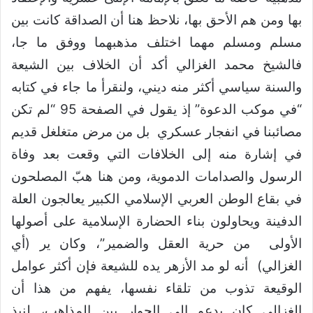
بها ومن هم الأحق بها، نلاحظ هنا أن الصداقة كانت بين
مسلم ومسلم مهما اختلف مذهبهما ووفق ما جا،
فالشيخ محمد الغزالي أكد أن الخلاف بين الشيعة
والسنة سياسي أكثر منه ديني، ولنقرأ ما جاء في كتابه
“في موكب الدعوة” إذ يقول في الصفحة 95 “لم تكن
مصائبنا في انفجار عسكري بل من مرض متغلغل قديم
في إشارة منه إلى الخلافات التي وقعت بعد وفاة
الرسول والصدامات الدموية، ومن هنا هبّ المصلحون
في بقاع الوطن العربي الإسلامي الكبير يعالجون العلة
الدفينة ويحاولون بناء الحضارة الإسلامية على أصولها
الأولى من حرية العقل والضمير”، وكان ير (أي
الغزالي) أنه لو مد الأزهر يده للشيعة فإن أكثر عوامل
الوقيعة تذوب من تلقاء نفسها، يفهم من هذا أن
الغزالي كان يدعو إلى الحوار بين المذاهب، لنبذ