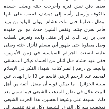
بعدما دفن نبش قبره وأخرجت جثته وصلب جسده
بالكوفة وأرسل رأسه إلى دمشف فنصب على بابها
وظل مصلوبا حتى مات هشام وولى للوليد بن يزيد
فأمر بحرق جثته، ونفس الشيئ حدث مع ابن حفيده
يحي بن زيد الذي فر إثر مقتل والده وتعرض للصلب
وظل مصلوبا حتى ظهور أبي مسلم فأنزل جثته وصلى
عليه، اتسعت الجرائم السياسية في زمن الأمويين،
ففي عهد هشام قتل اثنان من العلماء غيلان الدمشقي
والجعد بن درهم ( انظر كتاب شهداء الفكر في الإسلام
لمحمد عبد الرحيم الزيني قاسم ص 13 دار الهدى عين
مليلة الجزائر)، ما يمكن قوله أن مقتل أئمة من أهل
البيت عجّل في تطور المذهب الشيعي فيما سمي بعد
ذلك بشيعة علي وشيعة الحسين، هذا الحزب الشيعي
تمخضت منه كل الفرق الشيعية وكل فرقة تنقسم إلى