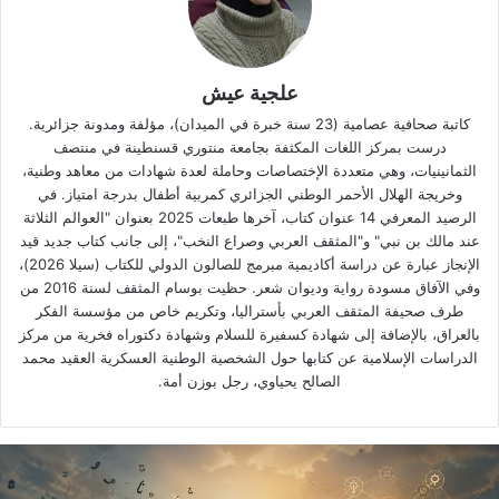
علجية عيش
كاتبة صحافية عصامية (23 سنة خبرة في الميدان)، مؤلفة ومدونة جزائرية.
درست بمركز اللغات المكثفة بجامعة منتوري قسنطينة في منتصف
الثمانينيات، وهي متعددة الإختصاصات وحاملة لعدة شهادات من معاهد وطنية،
وخريجة الهلال الأحمر الوطني الجزائري كمربية أطفال بدرجة امتياز. في
الرصيد المعرفي 14 عنوان كتاب، آخرها طبعات 2025 بعنوان "العوالم الثلاثة
عند مالك بن نبي" و"المثقف العربي وصراع النخب"، إلى جانب كتاب جديد قيد
الإنجاز عبارة عن دراسة أكاديمية مبرمج للصالون الدولي للكتاب (سيلا 2026)،
وفي الآفاق مسودة رواية وديوان شعر. حظيت بوسام المثقف لسنة 2016 من
طرف صحيفة المثقف العربي بأستراليا، وتكريم خاص من مؤسسة الفكر
بالعراق، بالإضافة إلى شهادة كسفيرة للسلام وشهادة دكتوراه فخرية من مركز
الدراسات الإسلامية عن كتابها حول الشخصية الوطنية العسكرية العقيد محمد
الصالح يحياوي، رجل بوزن أمة.