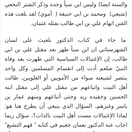
والسنة ايضا) وليس ابن سبأ وحده وذكر الشتر النخعي
(شيعي) ومحمد بن ابي حنيفة ( أموي) لقد بلغت هذه
الفتن اتهام علي بن ابي طالب بقتله عثمان.
ما جاء في كتاب الدكتور بلغيث على لسان
الشهرستاني ان ابن سبأ ظهر بعد مقتل علي بن ابي
طالب، إن الإغتيالات السياسية التي ظهرت بعد وفاة
النبيّ صلعم أدت إلى انقسام المسلمين وكل واحد
ينتصر لشيعته سواء من الأمويين أو العلويين، طالت
أهل البيت واتباعهم من مقتل علي إلى مقتل ابنه
الحسين وحفيده زيد وحتى أتباعهم ومنهم عمار بن
ياسر وغيرهم، السؤال الذي ينبغي أن يطرح هنا هو:
لماذا الإغتيالات مست أهل البيت بالذات؟، سؤال ربما
اجاب عنه الدكتور نعمان جغيم في كتابه ” فهم التشيع”