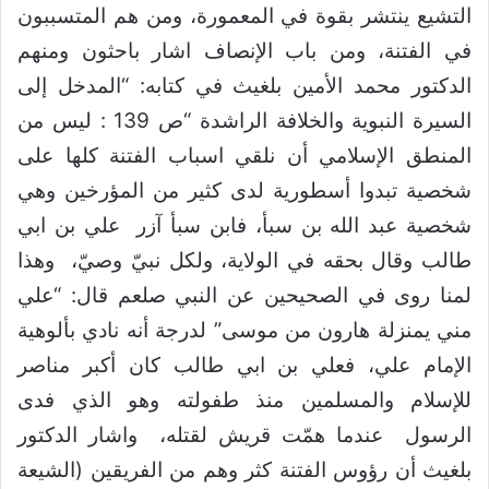
التشيع ينتشر بقوة في المعمورة، ومن هم المتسببون
في الفتنة، ومن باب الإنصاف اشار باحثون ومنهم
الدكتور محمد الأمين بلغيث في كتابه: “المدخل إلى
السيرة النبوية والخلافة الراشدة “ص 139 : ليس من
المنطق الإسلامي أن نلقي اسباب الفتنة كلها على
شخصية تبدوا أسطورية لدى كثير من المؤرخين وهي
شخصية عبد الله بن سبأ، فابن سبأ آزر علي بن ابي
طالب وقال بحقه في الولاية، ولكل نبيّ وصيّ، وهذا
لمنا روى في الصحيحين عن النبي صلعم قال: “علي
مني يمنزلة هارون من موسى” لدرجة أنه نادي بألوهية
الإمام علي، فعلي بن ابي طالب كان أكبر مناصر
للإسلام والمسلمين منذ طفولته وهو الذي فدى
الرسول عندما همّت قريش لقتله، واشار الدكتور
بلغيث أن رؤوس الفتنة كثر وهم من الفريقين (الشيعة