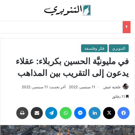
التنويري
فكر وفلسفة
في مليونيَّة الحسين بكربلاء: عقلاء
يدعون إلى التقريب بين المذاهب
علجية عيش
11 سبتمبر، 2022
آخر تحديث: 11 سبتمبر، 2022
11 دقائق
فيسبوك
‫X
لينكدإن
ماسنجر
واتساب
تيلقرام
مشاركة عبر البريد
طباعة