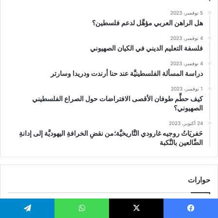
5 نوفمبر، 2023
هل الراهن العربي مؤهَّل لدعم فلسطين؟
4 نوفمبر، 2023
فلسفة التعليم الديني في الكيان الصهيوني
4 نوفمبر، 2023
دراسة المسألة الفلسطينيَّة عند حنا أرندت ودريدا وسارتر
1 نوفمبر، 2023
كيف حطَّم طوفان الأقصى الافتراضات حول الصراع الفلسطيني
الصهيوني؟
24 أكتوبر، 2023
حَفريَاتُ روجيه غارودي التَّاريخيَّة؛من نقضِ الخرافةِ اليهوديَّة إلى إدانةِ
الضَّالعين بالنَّكبة
حوارات
يسبوك
‫X
واتساب
تيلقرام