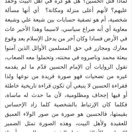
لماذا قتل الحسين؟ هل هو كره في أهل البيت وحقد
عليهم؟ لأنهم أعلى منزلة ومكانة؟ أي أنها مسألة
شخصية، أم هو تصفية حسابات بين شيعة علي وشيعة
معاوية أي أنه صراع سياسي، لاسيما وهذا الأخير عاث
في الأرض فسادا وكان آخر من يدخل الإسلام بعد وقوع
معارك ومجازر في حق المسلمين الأوائل الذين آمنوا
ببعثة محمد وناصروه في محنته، وتحملوا معه الصعاب،
تقول الروايات أن الإمام الحسين قدّم ما لم يقدمه
غيره من تضحيات فهو صورة فريدة من نوعها ولذا
فقراءة الحسين لا ينبغي أن تكون قراءة تاريخية خاطئة
أو فيها إجحاف ومظلومية، لأن ما حدث له ماساة،
فكلما كان الإرتباط بالشخصية كلما زاد الإحساس
بقيمتها، فالحسين هو صورة من صور الولاء العميق
للعقيدة ولأهل البيت، وهذه الصورة تمثل الضمير