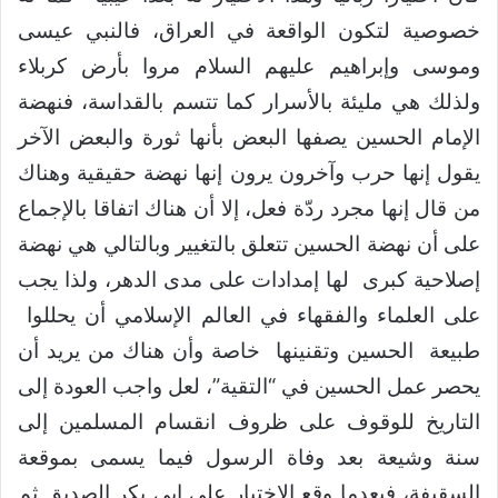
خصوصية لتكون الواقعة في العراق، فالنبي عيسى
وموسى وإبراهيم عليهم السلام مروا بأرض كربلاء
ولذلك هي مليئة بالأسرار كما تتسم بالقداسة، فنهضة
الإمام الحسين يصفها البعض بأنها ثورة والبعض الآخر
يقول إنها حرب وآخرون يرون إنها نهضة حقيقية وهناك
من قال إنها مجرد ردّة فعل، إلا أن هناك اتفاقا بالإجماع
على أن نهضة الحسين تتعلق بالتغيير وبالتالي هي نهضة
إصلاحية كبرى لها إمدادات على مدى الدهر، ولذا يجب
على العلماء والفقهاء في العالم الإسلامي أن يحللوا
طبيعة الحسين وتقنينها خاصة وأن هناك من يريد أن
يحصر عمل الحسين في “التقية”، لعل واجب العودة إلى
التاريخ للوقوف على ظروف انقسام المسلمين إلى
سنة وشيعة بعد وفاة الرسول فيما يسمى بموقعة
السقيفة، فبعدما وقع الإختيار على ابي بكر الصديق ثم