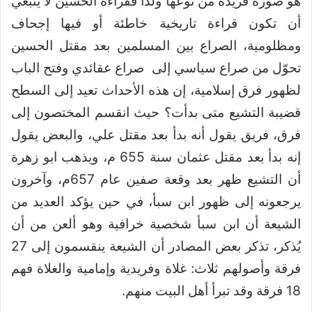
هو صورة فريدة من نوعها ولذا فقراءة الحسين لا ينبغي
أن تكون قراءة تاريخية خاطئة أو فيها إجحاف
ومظلومية، الصراع بين المسلمين بعد مقتل الحسين
تحوّل من صراع سياسي إلى صراع عقائدي وفتح الباب
لظهور فرق إسلامية، إن هذه الأحداث تعيد إلى السطح
قضيبة التشيع متى بدأت؟ حيث انقسم المختصون إلى
فرق، فريق يقول أنه بدأ بعد مقتل علي، والبعض يقول
إنه بدأ بعد مقتل عثمان سنة 655 م، ويذهب ابو زهرة
أن التشيع ظهر بعد وقعة صفين عام 657م، وآخرون
يرجعونه إلى ظهور ابن سبأ، في حين يؤكد العديد من
الشيعة أن ابن سبأ شخصية خرافية وهو ألعن من أن
يُذكر، تذكر بعض المصادر أن الشيعة ينقسمون إلى 27
فرقة وأصولهم ثلاث: غلاة وفريدية وإمامية والغلاة فهم
18 فرقة وقد تبرأ أهل البيت منهم.