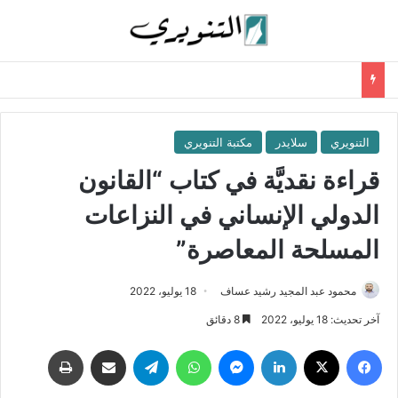
التنويري
سلايدر
مكتبة التنويري
قراءة نقديَّة في كتاب “القانون
الدولي الإنساني في النزاعات
المسلحة المعاصرة”
محمود عبد المجيد رشيد عساف
18 يوليو، 2022
آخر تحديث: 18 يوليو، 2022
8 دقائق
فيسبوك
‫X
لينكدإن
ماسنجر
واتساب
تيلقرام
مشاركة عبر البريد
طباعة