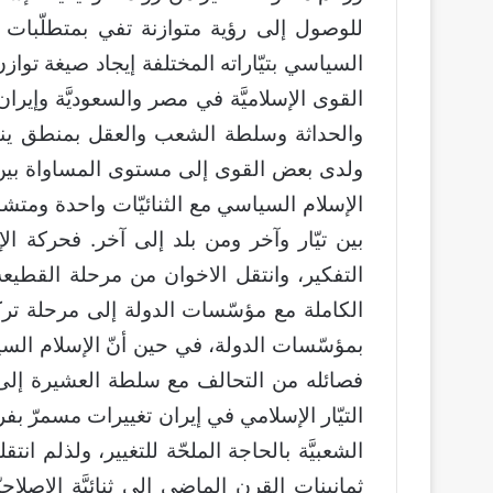
للوصول إلى رؤية متوازنة تفي بمتطلّبات
السياسي بتيّاراته المختلفة إيجاد صيغة تو
القوى الإسلاميَّة في مصر والسعوديَّة وإيرا
والحداثة وسلطة الشعب والعقل بمنطق ين
ولدى بعض القوى إلى مستوى المساواة بين تل
الإسلام السياسي مع الثنائيّات واحدة ومتشا
بين تيّار وآخر ومن بلد إلى آخر. فحركة ا
التفكير، وانتقل الاخوان من مرحلة القطيع
الكاملة مع مؤسّسات الدولة إلى مرحلة تر
بمؤسّسات الدولة، في حين أنّ الإسلام ال
فصائله من التحالف مع سلطة العشيرة إلى ال
التيّار الإسلامي في إيران تغييرات مسمرّ ب
الشعبيَّة بالحاجة الملحّة للتغيير، ولذلم انت
ثمانينات القرن الماضي إلى ثنائيَّة الإصلاحي