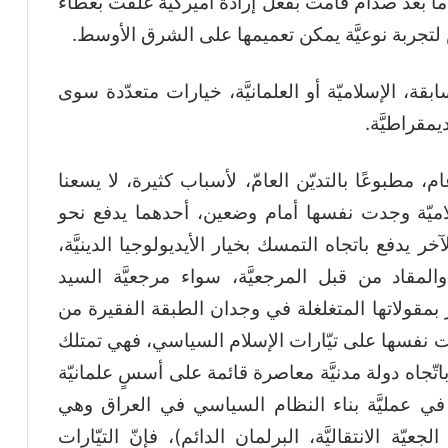
ة ما بعد صدام قامت بفعل إرادة أميركيَّة غلّفت بغطاء
س لتجربة نوعيَّة يمكن تعميمها على الشرق الأوسط.
، الإسلاميّة أو العلمانيَّة، خيارات متعدّدة سوى
قراطيَّة.
م، مطبوعًا بالتديّن العامّ، لأسباب كثيرة، لا يسعنا
سلاميّة وجدت نفسها أمام وضعين، أحدهما يدفع نحو
 يدفع باتجاه التمسك بخيار الأيديولوجيا الدينيَّة،
 والمقاد من قبل المرجعيَّة، سواء مرجعيَّة السيد
 بمقولاتها المتغلغلة في وجدان الطبقة الفقيرة من
رضت نفسها على تيّارات الإسلام السياسي، فهي تمتلك
 باتّجاه دولة مدنيَّة معاصرة قائمة على أسسٍ علمانيّة
 في عمليَّة بناء النظام السياسي في العراق وهي
ّة الانتقاليَّة، البرلمان الدائم)، فإنّ التيّارات