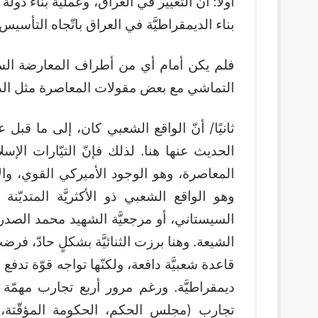
أولا: أن التغيير في العراق، وعمليّة بناء دول
بناء الديمقراطيَّة في العراق باتّجاه التأسي
فلم يكن أمام أي من أطراف المعارضة السابقة
التماشي مع بعض مقولات المعاصرة مثل الديم
ثانيًا/ أنّ الواقع الشعبي كان، إلى ما قبل عا
الحديث عنها هنا. لذلك فإنّ التيّارات الإ
المعاصرة، وهو الوجود الأميركي القوي، والآخر
وهو الواقع الشعبي ذو الأكثريَّة المتديّنة
السيستاني، أو مرجعيَّة الشهيد محمد الصدر
الشيعة. وهنا برزت الثنائيَّة بشكلٍ حادّ، ف
قاعدة شعبيَّة دافعة، ولكنّها تواجه قوّة تدفع
ديمقراطيَّة. ورغم مرور أربع تجارب مهمّة
تجارب (مجلس الحكم، الحكومة المؤقّتة، الجعي