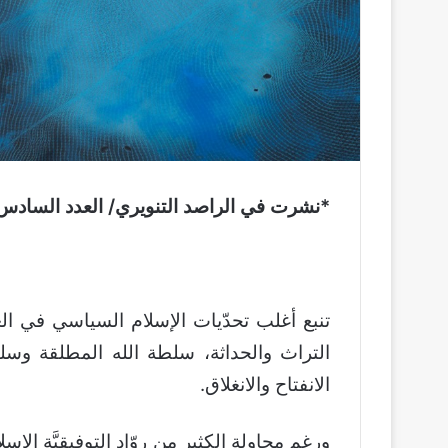
*نشرت في الراصد التنويري/ العدد السادس(6)/ خريف 2009
تنبع أغلب تحدّيات الإسلام السياسي في ال
التراث والحداثة، سلطة الله المطلقة وسلط
الانفتاح والانغلاق.
ورغم محاولة الكثير من روّاد التوفيقيَّة الإس