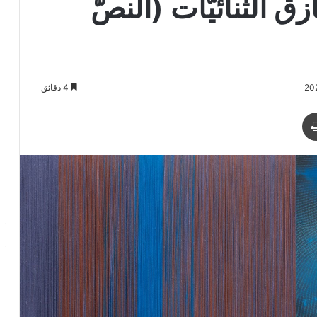
ق الثنائيّات (النصّ
4 دقائق
طباعة