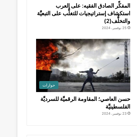
المفكِّر الصادق الفقيه: على العرب
استكشاف إستراتيجيات للتغلُّب على التبعيَّة
والتخلُّف(2)
25 نوفمبر، 2024
حوارات
حسن العاصي؛ المقاومة الرقميَّة للسرديَّة
الفلسطينيَّة
23 نوفمبر، 2024