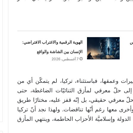
س
الهوية الرقمية والاغتراب الافتراضي:
الإنسان بين الشاشة والواقع
7 أغسطس، 2026
ات وعمقها، فباستثناء، تركيا، لم يتمكّن أي من
ل إلى حلّ معرفي لمأزق الثنائيّات الضاغطة، حتى
حلّ معرفي حقيقي، بل إنّه قفز عليه، مختارًا طريق
رى معها رغم أنّها تناقضات. ولهذا نجد أنّ تركيا
ة الدولة وإسلاميَّة الأحزاب الحاطمة، وينتهي المأزق