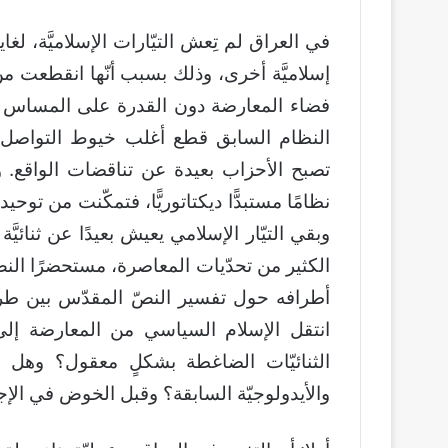
في العراق لم تِعش التيّارات الإسلاميَّة، لغاي
إسلاميَّة أخرى، وذلك بسبب أنّها انقطعت م
فضاء المعارضة دون القدرة على المساس بال
النظام السابق قطع أغلب خيوط التواصل ب
تصبح الأحزاب بعيدة عن تناقضات الواقع. وأي
نظامًا مستبدًّا ديكتاتوريًّا، فتمكّنت من توحي
وبقي التيّار الإسلامي يعيش بعيدًا عن ثنائي
الكثير من تحدّيات المعاصرة، مستحضرًا ال
أطرافه حول تفسير النصّ المقدّس بين طرف 
انتقل الإسلام السياسي من المعارضة إلى
الثنائيّات الضاغطة بشكلٍ معقول؟ وهل نج
والأيدولوجيّة السابقة؟ وقبل الخوض في الإج