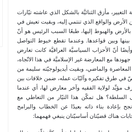
ة التغيير، مأزق الثنائيَّة بالشكل الذي عاشته تيّارات
ن الأرض والواقع الذي تنتمي إليه، وبقيت تعيش في
أرض والهبوط إليها، طبعًا السبب الرئيس هو أنّ
ينها وبين قواعدها. وعندما تقطع خيوط التواصل
ضًا أنّ الأحزاب السياسيَّة العراقيَّة كانت تعارض
د جهودها مع المعارضة غير الإسلاميَّة في هذا الاتّجاه،
َّة المعاصرة والماضي، وبقيت أيديولوجيّته سليمة من
نصّ في طرق تفكيره وآليّات عمله، ضمن خلافات بين
مؤيِّد لولاية الفقيه وآخر معارض لها، أي عندما
 السلطة؟ هل تمكّن هذا التيّار من التعاطي مع
ح بإعادة بناء ذاته بعيدًا عن الخطاب والبرامج
ابات هناك قضيّتان أساسيّتان ينبغي فهمهما: