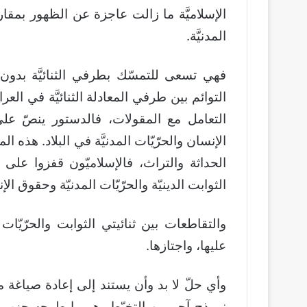
الإسلاميَّة ما زالت عاجزة عن الظهور بمقاربةٍ
المدنيَّة.
فهي تسعى للتمسّك بطرفي الثنائيَّة بدون
التوائم بين طرفي المعادلة الثنائيَّة في ال
التعامل مع المقولات، فالدستور ينصّ ع
الإنسان والحرّيّات المدنيَّة في البلاد. هذه الما
الحداثة والتراث، فالإسلاميّون قفزوا عل
الثوابت الدينيّة والحرّيّات المدنيّة وحقوق الإ
والتقاطعات بين ثنائيتي الثوابت والحرّيّات
عليها، واجتازها.
وأي حلّ لا بد وأن يستند إلى إعادة صياغة م
نموذج آحر من التخبّط، هو ما طرحه حزب ال