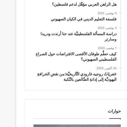
هل الراهن العربي مؤهَّل لدعم فلسطين؟
4 نوفمبر، 2023
فلسفة التعليم الديني في الكيان الصهيوني
4 نوفمبر، 2023
دراسة المسألة الفلسطينيَّة عند حنا أرندت ودريدا
وسارتر
1 نوفمبر، 2023
كيف حطَّم طوفان الأقصى الافتراضات حول الصراع
الفلسطيني الصهيوني؟
24 أكتوبر، 2023
حَفريَاتُ روجيه غارودي التَّاريخيَّة؛من نقضِ الخرافةِ
اليهوديَّة إلى إدانةِ الضَّالعين بالنَّكبة
حوارات