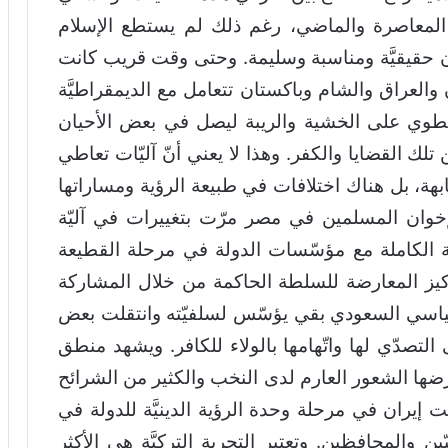
 المعاصرة والماضي، رغم ذلك لم يستطع الإسلام
ازن حقيقيَّة ومناسبة وسليمة. وحتى وقت قريب كانت
ن والعراق والشام وباكستان تتعامل مع الديمقراطيَّة
طوي على الخشية والريبة ليصل في بعض الأحيان
ك القضايا والكفر. وهذا لا يعني أنّ آليّات تعاطي
بهة، بل هناك اختلافات في طبيعة الرؤية ومساراتها
لإخوان المسلمين في مصر مرّت بتغييرات في آليّة
ة الكاملة مع مؤسّسات الدولة في مرحلة القطيعة
كيز المعارضة للسلطة الحاكمة من خلال المشاركة
سياسي السعودي بقي يؤسّس لسلفيّته وانتقلت بعض
تصدّي لها واتّهامها بالولاء للكافر. ويشهد منطق
فرضها الشعور العارم لدى النخب والكثير من الشرائح
قلت إيران في مرحلة وحدة الرؤية الدينيَّة للدولة في
ّين والمحافظين. وتعتبر التجربة التركيَّة هي الأكثر