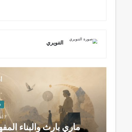
التنويري
أ
ف
7 أغسطس، 2026
ماري بارث والبناء الم