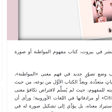
النشر في بيروت، كتاب مفهوم المواطنة أو صورة
 وضع تصوّرٍ جديد في فهم معنى «المواطنة»،
تٍ متعدِّدة. ويعدُّ الكتاب الأوَّل من نوعه، من حيث
ربته للمفهوم، حيث لم يُسلِّم لافتراض تكافؤ معنى
كلمة «مواطنة» العربية، وكلمة «Citizenship» أو مرادفاتها في اللغات الأوروبية؛ ورأى أن
استيراد معناه، بل يؤدِّي إلى تشكيل صورة له في