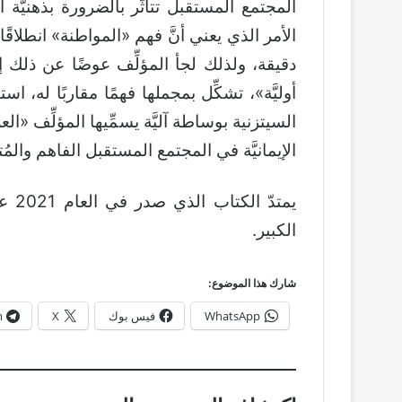
المجتمع المستقبل تتأثَّر بالضرورة بذهنيَّ
الأمر الذي يعني أنَّ فهم «المواطنة» انطلاق
دقيقة، ولذلك لجأ المؤلِّف عوضًا عن ذلك 
أوليَّة»، تشكِّل بمجملها فهمًا مقاربًا له، ا
السيتزنية بوساطة آليَّة يسمِّيها المؤلِّف «ال
الإيمانيَّة في المجتمع المستقبل الفاهم والمُت
الكبير.
شارك هذا الموضوع:
WhatsApp
فيس بوك
X
m