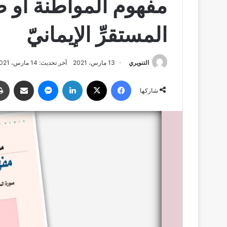
مفهوم المواطنة أو صو
المستقرِّ الإيمانيّ
التنويري
13 مارس، 2021
آخر تحديث: 14 مارس، 2021
فيسبوك
‫X
لينكدإن
ماسنجر
مشاركة عبر البريد
شاركها