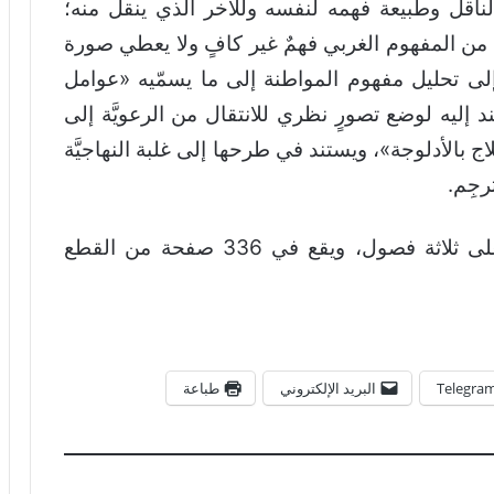
ة الناقل وطبيعة فهمه لنفسه وللآخر الذي ينقل منه؛
ًا من المفهوم الغربي فهمٌ غير كافٍ ولا يعطي صورة
إلى تحليل مفهوم المواطنة إلى ما يسمّيه «عوامل
ستند إليه لوضع تصورٍ نظري للانتقال من الرعويَّة إلى
علاج بالأدلوجة»، ويستند في طرحها إلى غلبة النهاجيَّة
رجِم.
يمتدّ الكتاب الذي صدر في العام 2021 على ثلاثة فصول، ويقع في 336 صفحة من القطع
Telegra
البريد الإلكتروني
طباعة