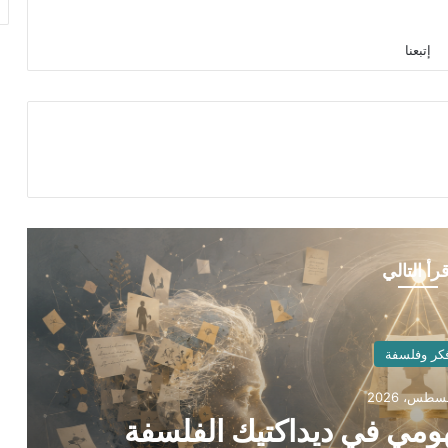
إتبعنا
قرأ التالي
كر وفلسفة
فهومي في ديداكتيك الفلسفة