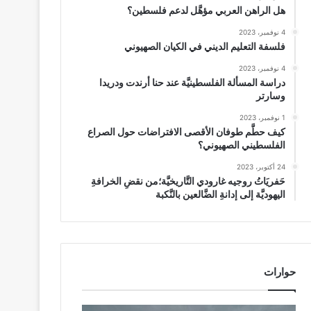
هل الراهن العربي مؤهَّل لدعم فلسطين؟
4 نوفمبر، 2023
فلسفة التعليم الديني في الكيان الصهيوني
4 نوفمبر، 2023
دراسة المسألة الفلسطينيَّة عند حنا أرندت ودريدا
وسارتر
1 نوفمبر، 2023
كيف حطَّم طوفان الأقصى الافتراضات حول الصراع
الفلسطيني الصهيوني؟
24 أكتوبر، 2023
حَفريَاتُ روجيه غارودي التَّاريخيَّة؛من نقضِ الخرافةِ
اليهوديَّة إلى إدانةِ الضَّالعين بالنَّكبة
حوارات