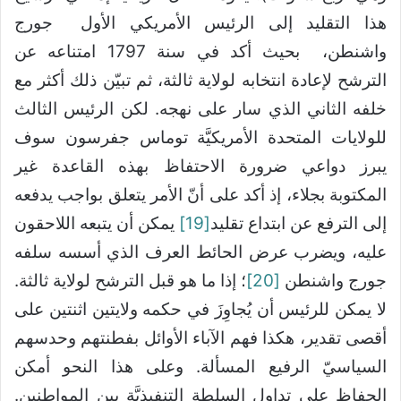
هذا التقليد إلى الرئيس الأمريكي الأول جورج
واشنطن، بحيث أكد في سنة 1797 امتناعه عن
الترشح لإعادة انتخابه لولاية ثالثة، ثم تبيّن ذلك أكثر مع
خلفه الثاني الذي سار على نهجه. لكن الرئيس الثالث
للولايات المتحدة الأمريكيَّة توماس جفرسون سوف
يبرز دواعي ضرورة الاحتفاظ بهذه القاعدة غير
المكتوبة بجلاء، إذ أكد على أنّ الأمر يتعلق بواجب يدفعه
إلى الترفع عن ابتداع تقليد
[19]
يمكن أن يتبعه اللاحقون
عليه، ويضرب عرض الحائط العرف الذي أسسه سلفه
جورج واشنطن
[20]
؛ إذا ما هو قبل الترشح لولاية ثالثة.
لا يمكن للرئيس أن يُجاوِزَ في حكمه ولايتين اثنتين على
أقصى تقدير، هكذا فهم الآباء الأوائل بفطنتهم وحدسهم
السياسيّ الرفيع المسألة. وعلى هذا النحو أمكن
الحفاظ على تداول السلطة التنفيذيَّة بين المواطنين.