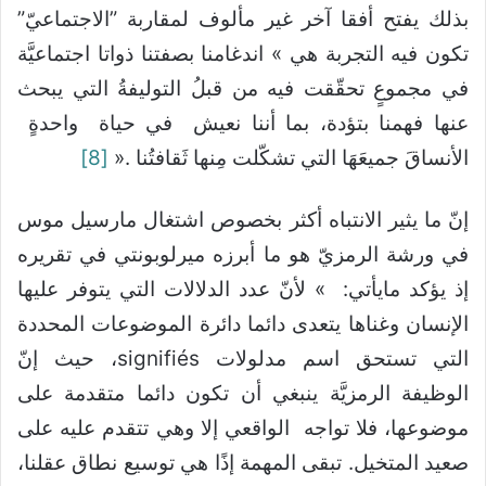
بذلك يفتح أفقا آخر غير مألوف لمقاربة ”الاجتماعيّ”
تكون فيه التجربة هي » اندغامنا بصفتنا ذواتا اجتماعيَّة
في مجموعٍ تحقّقت فيه من قبلُ التوليفةُ التي يبحث
عنها فهمنا بتؤدة، بما أننا نعيش في حياة واحدةٍ
الأنساقَ جميعَهَا التي تشكّلت مِنها ثَقافتُنا .«
[8]
إنّ ما يثير الانتباه أكثر بخصوص اشتغال مارسيل موس
في ورشة الرمزيّ هو ما أبرزه ميرلوبونتي في تقريره
إذ يؤكد مايأتي: » لأنّ عدد الدلالات التي يتوفر عليها
الإنسان وغناها يتعدى دائما دائرة الموضوعات المحددة
التي تستحق اسم مدلولات signifiés، حيث إنّ
الوظيفة الرمزيَّة ينبغي أن تكون دائما متقدمة على
موضوعها، فلا تواجه الواقعي إلا وهي تتقدم عليه على
صعيد المتخيل. تبقى المهمة إذًا هي توسيع نطاق عقلنا،