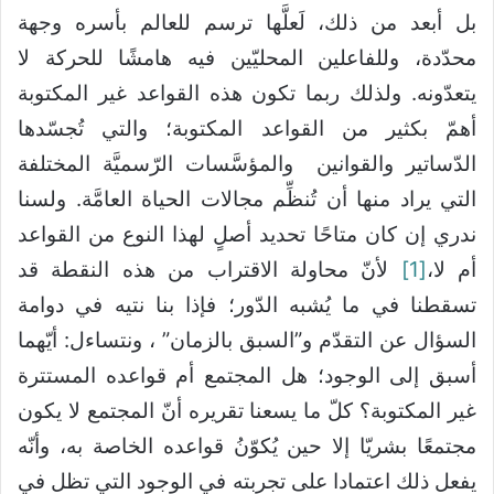
بل أبعد من ذلك، لَعلَّها ترسم للعالم بأسره وجهة
محدّدة، وللفاعلين المحليّين فيه هامشًا للحركة لا
يتعدّونه. ولذلك ربما تكون هذه القواعد غير المكتوبة
أهمّ بكثير من القواعد المكتوبة؛ والتي تُجسّدها
الدّساتير والقوانين والمؤسَّسات الرّسميَّة المختلفة
التي يراد منها أن تُنظِّم مجالات الحياة العامَّة. ولسنا
ندري إن كان متاحًا تحديد أصلٍ لهذا النوع من القواعد
أم لا،
[1]
لأنّ محاولة الاقتراب من هذه النقطة قد
تسقطنا في ما يُشبه الدّور؛ فإذا بنا نتيه في دوامة
السؤال عن التقدّم و”السبق بالزمان” ، ونتساءل: أيّهما
أسبق إلى الوجود؛ هل المجتمع أم قواعده المستترة
غير المكتوبة؟ كلّ ما يسعنا تقريره أنّ المجتمع لا يكون
مجتمعًا بشريّا إلا حين يُكوّنُ قواعده الخاصة به، وأنّه
يفعل ذلك اعتمادا على تجربته في الوجود التي تظل في