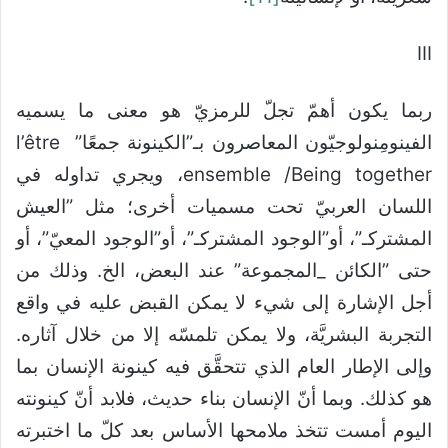
III
ربما يكون أهمّ تجلّ للرمزيّ هو معنى ما يسميه
الفينومِنولوجيّون المعاصرون بـ”الكينونة جمعًا” l’être
ensemble /Being together، ويجري تداوله في
اللسان العربيّ تحت مسميات أخرى؛ مثل ”العيش
المشتركـ”، أو”الوجود المشتركـ”، أو”الوجود المعيّ”، أو
حتى ”الكائن _المجموعة” عند البعض، الخ. وذلك من
أجل الإشارة إلى شيء لا يمكن القبض عليه في واقع
التجربة البشريَّة، ولا يمكن تلمسّه إلا من خلال آثاره.
وإلى الإطار العام الذي تتحقَّق فيه كينونة الإنسان بما
هو كذلك. وبما أنّ الإنسان بناء حديث، فلابد أنّ كينونته
اليوم أمست تتخذ ملامحها الأساس بعد كلّ ما اختبرته