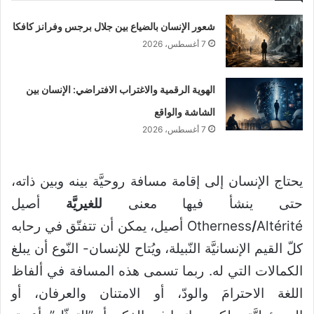
شعور الإنسان بالضياع بين جلال برجس وفرانز كافكا
7 أغسطس، 2026
الهوية الرقمية والاغتراب الافتراضي: الإنسان بين
الشاشة والواقع
7 أغسطس، 2026
يحتاج الإنسان إلى إقامة مسافة روحيَّة بينه وبين ذاته،
حتى ينشأ فيها معنى
للغيريَّة
أصيل
/
Otherness
Altérité أصيل، يمكن أن تتفتّق في رحابه
كلّ القيم الإنسانيَّة النّبيلة، ويُتاح للإنسان- النّوع أن يبلغ
الكمالات التي له. ربما تسمى هذه المسافة في ألفاظ
اللغة الاحترامَ والودّ، أو الامتنان والعرفان، أو