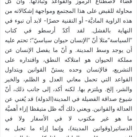
فضاء لاصطناع الرموز والقواعد وتبادلها. وأنّ كل
محاولة للقبض على هذا المجتمع ومواجهة إشكالاته من
هذه الزاوية الماديَّة- أو التقنية حصرًا- لابد أن تبوء في
النهاية بالفشل. لقد أكدّ أرسطو في كتاب
”السياسة”مثلا أنّ ”الإنسان حيوان سياسيّ”؛ تحتم عليه
أن يوجد وسط المدينة. و أنّ ما يفصل الإنسان عن
مملكة الحيوان هو امتلاكه النطق، واقتداره على
التشريع، فالإنسان وحده يستنّ القوانين ويتداول
القواعد التي تحمل معاني العدل و الظلم، والخير
والشر، إلخ. ويلتزم بها. لكنه أكد، إلى جانب ذلك، أنّ
شيوع صداقة الفضيلة في المدينة(الدولة) قد يُغني عن
العدالة والقوانين. ويعني ذلك أنّه ظل متيقظا إزاء أهميَّة
ما هو غير مكتوب لا في الأسفار ولا في
الدساتير(وقوانين المدينة)، وإنما إزاء ما تحبل به