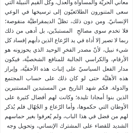
معاني الحريَّة والمساواة والعدل، وكل القيم النبيلة التي
سعى المتنورون الطلائعيّون إلى ترسيخها في الوعي
الإنسانيّ. ومن دون ذلك، تظلّ الديمقراطيَّة منقوصة؛
فلا تخدم سوى مصالحِ المستبدّين، بل أدهى من ذلك
ربما لا تصير إلا أداة في يد الرّعاع الذين دأبهم إفساد كل
شيء نبيل، لأنّ مصدر الفخرِ الوحيد الذي يحوزونه هو
الأرقام، والكراسي الجالبة للمنافع الشخصيَّة، فيكون
مدار الفعل السياسيّ على إثبات هذه الأحقيَّة، وإبراز
هذه الأهليَّة حتى لو كان ذلك على حساب المجتمع
والدولة. فكم شهد التاريخ من المستبدين المستنيرين
الذين بنوا أمجادا تليدة؛ وكانت لهم أفضال كثيرة على
الأوطان التي حكموها، وأما الرّعاع و الجُهّال فلم يُذكر
لهم من فضل في هذا الباب، ولم يُعرفوا بغير حماسهم
الشديد للقضاء على المشترك الإنساني، وتحويل وجه