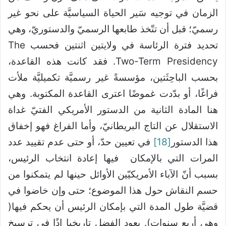
الزمان في توجيه سَير الحياة السياسيَّة على نحو غير
رسميّ؛ قبل أن تتّخذ طابعها الرسميّ والدستوريّ، وهي
تحديد فترة الرئاسة في ولايتين اثنتين فحسب The
Two-Term Presidency. فقد كانت هذه القاعدة،
بحسب الباحِثَتين، مؤسسةً غير رسميَّة تكميليَّة ملأت
فراغًا، أو بدّدت غموضًا اعترى القاعدة المكتوبة. وهي
هنا المادة الثانية من الدستور الأمريكي الفتيّ غداة
الاستقلال عن التاج البريطانيّ، وأما الفراغ فهو إخفاق
هذا الدستور
[18]
في تعيين حدّ، أو حتى عدم تقييد عدد
المرات التي بالإمكان فيها إعادة انتخاب الرئيس،
بسبب أنّ الآباء الأمريكيّين الأوائل حينها لم يتمكنوا من
حسم النقاش حول هذا الموضوع؛ حتى وإن خاضوا في
قضيَّة طول المدة التي بإمكان الرئيس أن يحكم فيها(
وهي أربع سنوات). يعود الفضل تاريخيا إذًا في ترسيخ