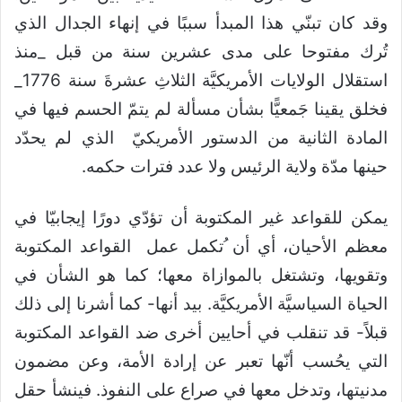
وقد كان تبنّي هذا المبدأ سببًا في إنهاء الجدال الذي
تُرك مفتوحا على مدى عشرين سنة من قبل _منذ
استقلال الولايات الأمريكيَّة الثلاثِ عشرةَ سنة 1776_
فخلق يقينا جَمعيًّا بشأن مسألة لم يتمّ الحسم فيها في
المادة الثانية من الدستور الأمريكيّ الذي لم يحدّد
حينها مدّة ولاية الرئيس ولا عدد فترات حكمه.
يمكن للقواعد غير المكتوبة أن تؤدّي دورًا إيجابيّا في
معظم الأحيان، أي أن ُتكمل عمل القواعد المكتوبة
وتقويها، وتشتغل بالموازاة معها؛ كما هو الشأن في
الحياة السياسيَّة الأمريكيَّة. بيد أنها- كما أشرنا إلى ذلك
قبلاً- قد تنقلب في أحايين أخرى ضد القواعد المكتوبة
التي يحُسب أنّها تعبر عن إرادة الأمة، وعن مضمون
مدنيتها، وتدخل معها في صراع على النفوذ. فينشأ حقل