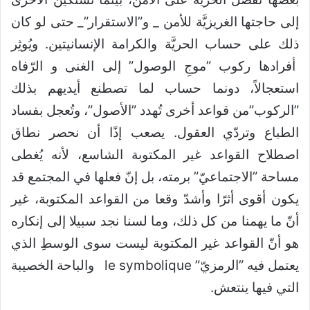
إلى حاجتها الغريزيَّة للأمن _ و”الاستقرار”_ حتى لو كان
ذلك على حساب الحريَّة والكرامة الإنسانيتين. ويُوثِر
أفرادها ركوب ”موجِ الوصول” إلى الغنى و الرّفاه
استعجالاً، دونما حساب لما تصطنع أيديهم بذلك
”الركوب”من قواعد أخرى تُهدد ”الأصول”، وتُعجل بفساد
الطباع وتردّي العقول. يصعب إذًا أن نحصر نطاق
اصطلاح القواعد غير المكتوبة الشاسع، لأنه يُغطى
مساحة ”الاجتماعيّ” برمته، بل إنّ فعلها في المجتمع قد
يكون أقوى أثرًا وأشدّ وقعا من القواعد المكتوبة، غير
أنّ ما يهمنا من كل ذلك، وما لسنا نجد سبيلا إلى إنكاره
هو أنّ القواعد غير المكتوبة ليست سوى الوسطِ الذي
يعتمل فيه ”الرمزيّ” le symbolique والباحة الخصيبة
التي فيها ينتعش.