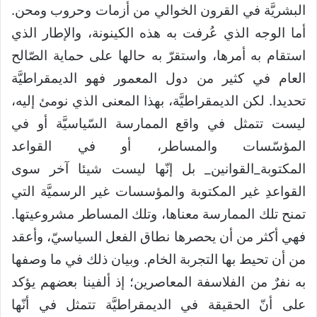
البشريَّة في القرون الخوالي من أزمات وحروب ومحن.
أما الوجه الذي عُرفت به هذه الكينونة، والإطار الذي
استقام به أمرها، واستقرّ به حالها على حماية الصّالح
العام في كثير من دول المعمور فهو الديمقراطيَّة
تحديدا. لكن الديمقراطيَّة، بهذا المعنى الذي نومئ إليه،
ليست تتمثل في واقع الممارسة السّياسيَّة أو في
المؤسّسات والمساطر، أو في القواعد
المكتوبة_القوانين_ بل إنّها ليست شيئا آخر سوى
القواعدِ غير المكتوبة والمؤسسات غير الرسميَّة التي
تمنح تلك الممارسة معناها، وتلك المساطر مشروعيتها.
فهي أكثر من أن يحصرها نطاق الفعل السياسيّ، وأعقد
من أن تحيط بها التجربة الخام. وبيان ذلك في ما وصفها
به نفرٌ من الفلاسفة المعاصرين؛ إذ ألفينا بعضهم يؤكد
على أنّ الحقيقة في الديمقراطيَّة تتمثل في أنّها