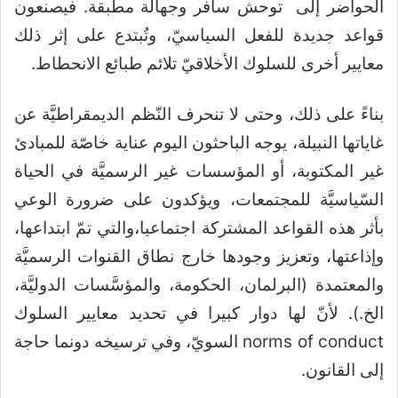
الحواضر إلى توحش سافر وجهالة مطبقة. فيصنعون
قواعد جديدة للفعل السياسيّ، وتُبتدع على إثر ذلك
معايير أخرى للسلوك الأخلاقيّ تلائم طبائع الانحطاط.
بناءً على ذلك، وحتى لا تنحرف النّظم الديمقراطيَّة عن
غاياتها النبيلة، يوجه الباحثون اليوم عناية خاصّة للمبادئ
غير المكتوبة، أو المؤسسات غير الرسميَّة في الحياة
السّياسيَّة للمجتمعات، ويؤكدون على ضرورة الوعي
بأثر هذه القواعد المشتركة اجتماعيا،والتي تمّ ابتداعها،
وإذاعتها، وتعزيز وجودها خارج نطاق القنوات الرسميَّة
والمعتمدة (البرلمان، الحكومة، والمؤسَّسات الدوليَّة،
الخ.). لأنّ لها دوار كبيرا في تحديد معايير السلوك
norms of conduct السويّ، وفي ترسيخه دونما حاجة
إلى القانون.