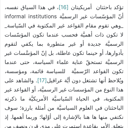
تؤكد باحثتان أمريكيتان
[16]
، في هذا السياق نفسه،
أنّ المؤسّسات غير الرسميَّة informal institutions
_وهي تقوم مقام القواعد غير المكتوبة في السّياسة_
لا تكون ذات أهميَّة فحسب عندما تكون المؤسّسات
الرسميَّة جديدة أو غير متطورة بما يكفي لتقوم
بأدوارها، أو حينما تكون عاطلة، بل إنّ المؤسَّسات غير
الرسميَّة تستحقّ عناية علماء السياسة، حتى عندما
تكون القواعد الرّسميَّة للسياسة قائمة، ومؤسسة،
ويُلاحظ أنها تشتغل دون أيَّة عراقيل
[17]
. والشاهد على
هذا النوع من المؤسسات غير الرسميَّة، أو القواعد غير
المكتوبة، في الحياة السّياسيَّة الأمريكيَّة ما ذكرته
الباحثتان في العلوم السياسيَّة من أمثلة بارزة؛ سوف
نكتفي منها ها هنا بالإشارة إلى أوّلها؛ وربما أهمها. إذ
يتعلق الأمر بقاعدة استمرت على مدى قرن ونصف من