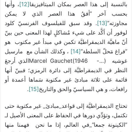
بالنسبة إلى هذا العصر بمكان الميتافيزيقا
[12]
، وأنها
بحسب آخر ”أفقُ هذا العصر الذي لا يمكن
مجاوزته”
[13]
. وقد سبق للفيلسوف الفرنسيّ كلود
لوفور أن أكَّد على شيء مُشاكلٍ لهذا المعنى حين بينّ
أنّ ماهيَّة الديمقراطيَّة تكمن في مبدأ غير مكتوب هو
”فراغ مَحلّ السلطة”
[14]
، وكذلك الشأن مع مارسيل
غوشيه (…- 1946)Marcel Gauchetالذي أرجعَ
النظر في الديمقراطيَّة إلى دائرة الرمزي؛ فبينّ أنها
قائمة على ثلاثة مبادئ غير مكتوبة سَماها أعمدة أو
رافعات، و هي السياسيّ والحق والتاريخ
[15]
.
تحتاج الديمقراطيَّة إلى قواعد_مبادئ_ غير مكتوبة حتى
تكتمل، وتؤدِّي دورها في الحفاظ على المعنى الأصيل لـ
”الكينونة جمعا”_في العالم، إذا ما نحن فهمنا منها