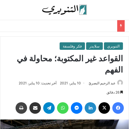
التنويري
سلايدر
فكر وفلسفة
القواعد غير المكتوبة؛ محاولة في
الفهم
عبد الرحيم البصريّ
10 يناير، 2021
آخر تحديث: 10 يناير، 2021
26 دقائق
فيسبوك
‫X
لينكدإن
ماسنجر
واتساب
تيلقرام
مشاركة عبر البريد
طباعة