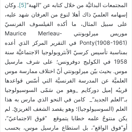
المجتمعات البدائيَّة من خلال كتابه عن ”الهبة”
[5]
. وكان
إسهامه العلميّ ذاك أهلا لنوع من العرفان شهد عليه،
على سبيل المثال، ما أكده الفيلسوف الفرنسيّ
موريس ميرلوبونتي Maurice Merleau-
Ponty(1908-1961) في التقرير المركز الذي أعده
بمناسبة تأسيس كرسيّ الأنثروبولوجيا الاجتماعيَّة سنة
1958 في الكوليج دوفرونس؛ على شرف مارسيل
موس. بحيث بيّن ميرلوبونتي أنّ اختلاف ممارسة موس
العلميَّة عن المدرسة الفرنسيَّة التي أسّس قواعدها
قريبُه إميل دوركايم _وهو من سَمّى السوسيولوجيا
بـ”العلم الجديد”_ كامن في النحو الذي مارس به هذا
العلم (السوسيولوجيا)؛ وهو يقصد الشغف الغريزيّ. لم
يكن منتوجُ علمه خطابا يتموقع ”فوق الاجتماعيّ”،
أو”فوق الواقع”، بل استطاع مارسيل موس، بحسب