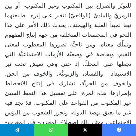
للتوتّر والصراع بين المكتوب وغير المكتوب، أو بين
الرمزيّ والماديّ (الواقعيّ) تتغير على إثره طبيعتهما
تبعا لمبدأ الغلبة والهيمنة… يحدث ذلك الأمر على هذا
النحو في المجتمعات المتخلفة من جهة إنتاج المفهوم
وتملّك معناه، ومن ناحيَّة تصورها المعطوب لمعنى
القيم، وبخاصة في وضعيَّة الأزمات الاجتماعيَّة التي
تجعلها على المحكّ. إذ حتى وهي تعيش تحت نير
الاستبداد والفساد، والزبونيَّة، والخوف من الحق،
والخوف من الحريَّة، تشارك في إنتاج الانحطاط
بإصرارها، هذه المرة، على تفضيل هذا النمط السيئ
غير المكتوب من القواعد على المكتوب. فلا نجد فيه
غير ما يعيق نهضة الدولة، وتحرر الشعوب من البؤس
الاجتماعي، ومثل ذلك اصطلاحُ المخزن- في المغرب-
و استحكام مبدأ العرق، واللون، والطائفة، والقبيلة،