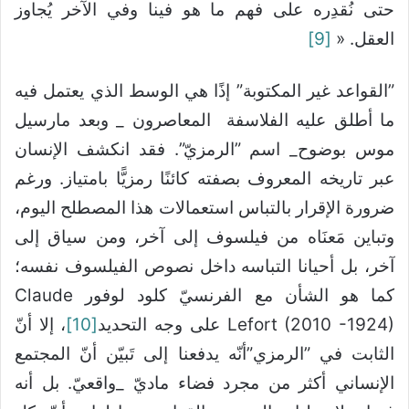
حتى نُقدِره على فهم ما هو فينا وفي الآخر يُجاوز
العقل. «
[9]
”القواعد غير المكتوبة” إذًا هي الوسط الذي يعتمل فيه
ما أطلق عليه الفلاسفة المعاصرون _ وبعد مارسيل
موس بوضوح_ اسم ”الرمزيّ”. فقد انكشف الإنسان
عبر تاريخه المعروف بصفته كائنًا رمزيًّا بامتياز. ورغم
ضرورة الإقرار بالتباس استعمالات هذا المصطلح اليوم،
وتباين مَعنَاه من فيلسوف إلى آخر، ومن سياق إلى
آخر، بل أحيانا التباسه داخل نصوص الفيلسوف نفسه؛
كما هو الشأن مع الفرنسيّ كلود لوفور Claude
Lefort (2010 -1924) على وجه التحديد
[10]
، إلا أنّ
الثابت في ”الرمزي”أنّه يدفعنا إلى تَبيّن أنّ المجتمع
الإنساني أكثر من مجرد فضاء ماديّ _واقعيّ. بل أنه