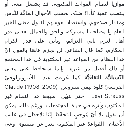
موازيا لنظام القواعد المكتوبة، قد يشتغل معه، أو
ينتصب عقبةً كأداءَ ضدّه، بحسب الأحوال العامَّة للنّاس
ومقدار صلاحهم، واستعداد نفوسهم لقبول معنى الخير
العام والمصلحة المشتركة، والحق والجمال. فعلى قدر
أهل العزم تأتي العزائم، وتأتي على قدر الكرام
المكارم، كما قال الشاعر. لن نجزم هاهنا بالقول إنّ
هذا النظام من القواعد غير المكتوبة في هذا المجتمع
أو ذاك أفضل من غيره، وإنما سنحافظ على معنى
النّسبانيَّة الثقافيَّة
كما عُرفت عند الأنثروبولوجيّ
الفرنسيّ كلود ليفي ستروس (2009-1908) Claude
Lévi-Strauss ؛ حتى نتبيّن طبيعة هذا النظام غير
المكتوب وأثره في حياة المجتمعات. ورغم ذلك، يمكن
أن نقول بلا أيّ مُوجبٍ للتحفّظ إنّنا نلاحظ_ في غالب
الأحيان_ القواعدَ غير المكتوبة تعبر عن مستوى وعي