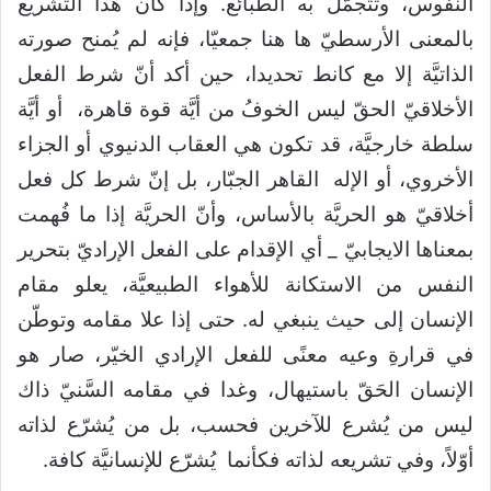
النفوس، وتتجمّل به الطبائع. وإذا كان هذا التشريع
بالمعنى الأرسطيّ ها هنا جمعيّا، فإنه لم يُمنح صورته
الذاتيَّة إلا مع كانط تحديدا، حين أكد أنّ شرط الفعل
الأخلاقيّ الحقّ ليس الخوفُ من أيَّة قوة قاهرة، أو أيَّة
سلطة خارجيَّة، قد تكون هي العقاب الدنيوي أو الجزاء
الأخروي، أو الإله القاهر الجبّار، بل إنّ شرط كل فعل
أخلاقيّ هو الحريَّة بالأساس، وأنّ الحريَّة إذا ما فُهمت
بمعناها الايجابيّ _ أي الإقدام على الفعل الإراديّ بتحرير
النفس من الاستكانة للأهواء الطبيعيَّة، يعلو مقام
الإنسان إلى حيث ينبغي له. حتى إذا علا مقامه وتوطّن
في قرارةِ وعيه معنًى للفعل الإرادي الخيّر، صار هو
الإنسان الحَقّ باستيهال، وغدا في مقامه السَّنيّ ذاك
ليس من يُشرع للآخرين فحسب، بل من يُشرّع لذاته
أوّلاً، وفي تشريعه لذاته فكأنما يُشرّع للإنسانيَّة كافة.