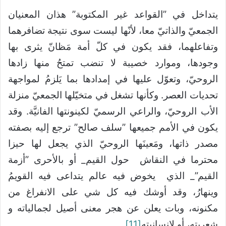
يتداخل في ”القواعد غير المكتوبة” هذان المعنيان
الجمعيّ والذاتيّ معا، لأنّها ليست سوى نتيجة تضافرهما
وتفاعلهما، فقد يكون في كلّ أمة مَظانّ يثرى بها
وجودها، وموارد خصيبة لا تنضب تمتحُ منها زادها
الروحيّ، وتعوّل عليها في إمدادها بما يَلزمُ لمواجهة
تحديات العصر. وكأنها تشغل في متخيّلها الجمعيّ منزلة
الأب الروحيّ، والراعي الرسميّ لكينونتها الفانيَّة. وقد
يكون في الأمم جميعها ”سلف صالح” ترجع إليه بصفته
مصدر ذاتها، ومَعينَها الروحيّ الذي يجعل لها حيزا
محترما في النقاش حول القيم_ أو بالأحرى ”أزمة
القيم”_ الذي يخوض فيه عالم يتداعى فيه القويمُ
وينهارُ، وقد أوشك فيه كل شي على الانفراغ من
مكنونه، وبات يعلن عن هجر معنى أصيل لجمالياته و
شعريته، أو لإنسانيته
[11]
.