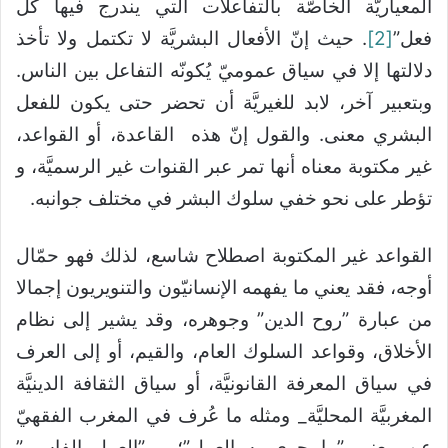
المعياريَّة الخاصَّة بالتفاعلات التي يندرج فيها كل
فعل”
[2]
. حيث إنّ الأفعال البشريَّة لا تكتمل ولا تأخذ
دلالتها إلا في سياق عموميّ يُكونّه التفاعل بين الناس.
وبتعبير آخر، لابد للغيريَّة أن تحضر حتى يكون للفعل
البشري معنى. والقول إنّ هذه القاعدة، أو القواعد،
غير مكتوبة معناه أنها تمر عبر القنوات غير الرسميَّة، و
تؤطر على نحو خفي سلوك البشر في مختلف جوانبه.
القواعد غير المكتوبة اصطلاح شاسع، لذلك فهو حمّال
أوجه، فقد يعني ما يفهمه الإنسانيّون والتنويريون إجمالا
من عبارة ”روح الدين” وجوهره، وقد يشير إلى نظام
الأخلاق، وقواعد السلوك العام، والقيم، أو إلى العرف
في سياق المعرفة القانونيَّة، أو سياق الثقافة الدينيَّة
المغربيَّة المحليَّة_ ومثله ما عُرف في المغرب الفقهيّ
عن معنى ”ما جرى به العمل”؛ و ”العمل الفاسي”