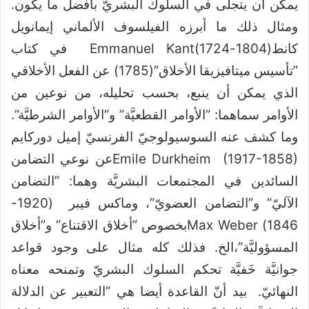
يمكن أن يتجلى في السلوك البشريّ بأفضل ما يكون.
ومثال ذلك ما أبرزه الفيلسوف الألماني إيمانويل
كانط(1804-1724)Emmanuel Kant في كتاب
”تأسيس ميتافيزيقا الأخلاق”(1785) عن الفعل الأخلاقي
الذي يمكن أن ينبع، بحسب تحليله، من نوعين من
الأوامر سماهما: ”الأوامر القطعيَّة” و”الأوامر الشرطيَّة”.
وما كشف عنه السوسيولوجيّ الفرنسيّ إميل دوركايم
Emile Durkheim (1917-1858)عن نوعي التضامن
السائدين في المجتمعات البشريَّة وهما: ”التضامن
الآليّ” و”التضامن العضويّ”، وماكس فيبر (1920-
1846) Max Weberبخصوص ”أخلاق الاقتناع” و”أخلاق
المسؤوليَّة”،الخ. فذلك كله مثال على وجود قواعد
جوانيَّة خَفيَّة تحكم السلوك البشريّ وتمنحه معناه
النهائيّ. بيد أنّ القاعدة أيضا هي ”التعبير عن الدلالة