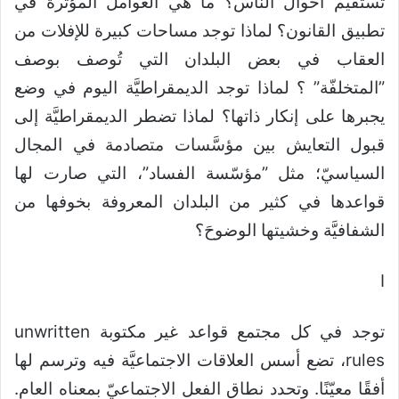
تستقيم أحوال الناس؟ ما هي العوامل المؤثِّرة في
تطبيق القانون؟ لماذا توجد مساحات كبيرة للإفلات من
العقاب في بعض البلدان التي تُوصف بوصف
”المتخلفّة” ؟ لماذا توجد الديمقراطيَّة اليوم في وضع
يجبرها على إنكار ذاتها؟ لماذا تضطر الديمقراطيَّة إلى
قبول التعايش بين مؤسَّسات متصادمة في المجال
السياسيّ؛ مثل ”مؤسّسة الفساد”، التي صارت لها
قواعدها في كثير من البلدان المعروفة بخوفها من
الشفافيَّة وخشيتها الوضوحَ؟
I
توجد في كل مجتمع قواعد غير مكتوبة unwritten
rules، تضع أسس العلاقات الاجتماعيَّة فيه وترسم لها
أفقًا معيّنًا. وتحدد نطاق الفعل الاجتماعيّ بمعناه العام.