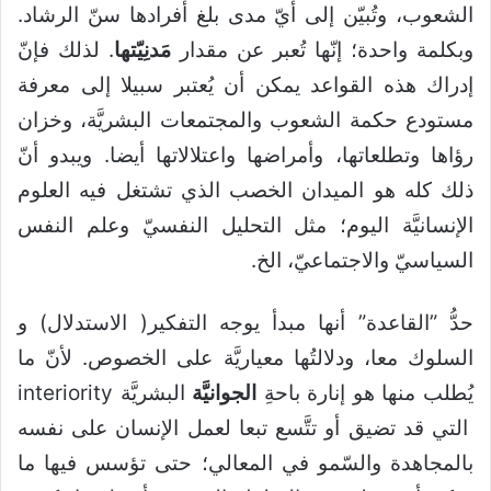
الشعوب، وتُبيّن إلى أيّ مدى بلغ أفرادها سنّ الرشاد.
وبكلمة واحدة؛ إنّها تُعبر عن مقدار
مَدنِيّتها
. لذلك فإنّ
إدراك هذه القواعد يمكن أن يُعتبر سبيلا إلى معرفة
مستودع حكمة الشعوب والمجتمعات البشريَّة، وخزان
رؤاها وتطلعاتها، وأمراضها واعتلالاتها أيضا. ويبدو أنّ
ذلك كله هو الميدان الخصب الذي تشتغل فيه العلوم
الإنسانيَّة اليوم؛ مثل التحليل النفسيّ وعلم النفس
السياسيّ والاجتماعيّ، الخ.
حدُّ ”القاعدة” أنها مبدأ يوجه التفكير( الاستدلال) و
السلوك معا، ودلالتُها معياريَّة على الخصوص. لأنّ ما
يُطلب منها هو إنارة باحةِ
الجوانيَّة
البشريَّة interiority
التي قد تضيق أو تتَّسع تبعا لعمل الإنسان على نفسه
بالمجاهدة والسّمو في المعالي؛ حتى تؤسس فيها ما