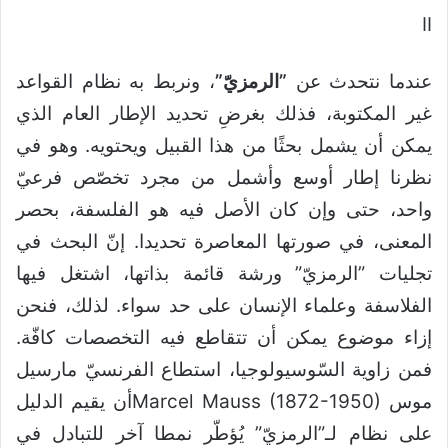
II
عندما نتحدث عن
”الرمزيّ”
، ونربط به نظام القواعد
غير المكتوبة، فذلك بغرضِ تحديد الإطار العام الذي
يمكن أن يشمل بحثًا من هذا القبيل ويحتويه. وهو في
نظرنا إطار أوسع وأشمل من مجرد تخصّص فرعيّ
واحد، حتى وإن كان الأصل فيه هو الفلسفة، بحصر
المعنى، في صورتها المعاصرة تحديدا. إنّ البحث في
تجليات ”الرمزيّ” ورشة قائمة بذاتها، اشتغل فيها
الفلاسفة وعلماء الإنسان على حد سواء. لذلك، فنحن
إزاء موضوع يمكن أن تتقاطع فيه التخصصات كافّة.
فمن زاوية السّوسيولوجيا، استطاع الفرنسيّ مارسيل
موس Marcel Mauss (1872-1950)أن يقيم الدليل
على نظام لـ”الرمزيّ” يُؤطّر نمطا آخر للتبادل في