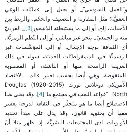
و”العمل السوسي”_ أو يحيل إلى عمليّات الوعي
العفويَّة؛ مثل المقارنة و التصنيف والحكم، والربط بين
الأحداث، إلخ. أو إلى ما يستبطنه اللاشعور
[3]
_ الفرديّ
منه و الجمعيّ_ بنحو غير مباشر، أو إلى النّظم الرمزيَّة،
أي الثقافة بوجه الإجمال. أو إلى المؤسَّسات غير
الرسميَّة في الديمقراطيّات الحديثة، سواء في ذلك
العريقة الراسخة منها أو الناشئة، أو المعطوبة
المنقوصة. وهي أيضا بحسب تعبير عالم الاقتصاد
الأمريكي دوغلاس نورث (2015-1920) Douglas
North ”قواعد اللعب في مجتمع ما”
[4]
. وقد يعني هذا
الاصطلاح أيضا ما هو متجذِّر في الثقافة لدرجة يعسر
معها أن يحتويه قانون، وقد يدل على مبدأ تحديد
الأولويات لدى المجتمعات البشريَّة؛ إذ يظهر مثلا أنّ
بعضها تفضل الحريَّة على الأمن، بينما تستكين الأخرى