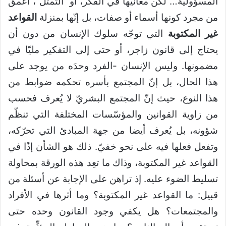
المسؤوليَّة… لكن معانيها في الفكر، أو ”التمثّل”، أعمق
من مجرد كونها أسماء أو صفات، بل إنّها بمنزلة
القواعد
غير المكتوبة
التي توجّه سلوك الإنسان من دون أن
يحتاج إلى قانون زاجر، أو حتى إلى التفكير مليّا في
مضمونها. وليس الإنسان -الفرد وحدَه من يوجد على
هذا الحال، بل إنّ المجتمع بأسره تحكمه ضوابط من
هذا النوع، حيث إنّ المجتمع البشريّ لا يُعرف فحسب
من زاوية القوانين والمؤسّسات المختلفة التي تنظّم
شؤونه، بل يُعرف أيضا من جهة المبادئ التي تحرّكه،
وتفعل فعلها فيه على نحو خفيّ. ذلك هو الشأن إذًا في
القواعد غير المكتوبة، وذاك ما تعِد هذه الورقة بمحاولة
تسليط الضوء عليه. إذ تراهن على الإجابة عن أسئلة من
قبيل: ما القواعد غير المكتوبة؟ وما أثرها في الأفراد
والمجتمعات؟ هل يكفي وجود القانون وحده حتى