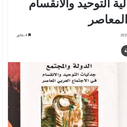
ية التوحيد والانقسام
المعاصر
4 دقائق
طباعة