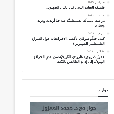
4 نوفمبر، 2023
فلسفة التعليم الديني في الكيان الصهيوني
4 نوفمبر، 2023
دراسة المسألة الفلسطينيَّة عند حنا أرندت ودريدا
وسارتر
1 نوفمبر، 2023
كيف حطَّم طوفان الأقصى الافتراضات حول الصراع
الفلسطيني الصهيوني؟
24 أكتوبر، 2023
حَفريَاتُ روجيه غارودي التَّاريخيَّة؛من نقضِ الخرافةِ
اليهوديَّة إلى إدانةِ الضَّالعين بالنَّكبة
حوارات