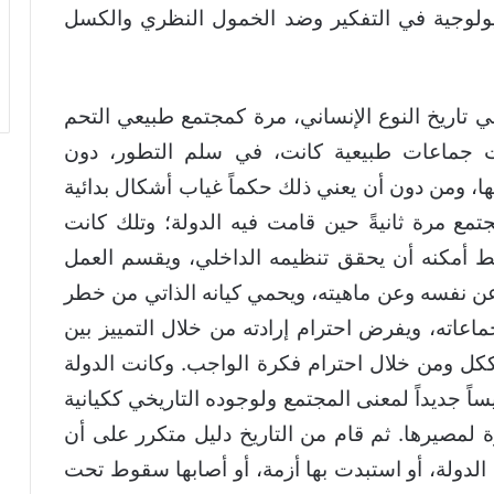
ديولوجية في التفكير وضد الخمول النظري والكسل
ي تاريخ النوع الإنساني، مرة كمجتمع طبيعي التحم
مت جماعات طبيعية كانت، في سلم التطور، دون
يها، ومن دون أن يعني ذلك حكماً غياب أشكال بدائية
جتمع مرة ثانيةً حين قامت فيه الدولة؛ وتلك كانت
فقط أمكنه أن يحقق تنظيمه الداخلي، ويقسم العمل
ر عن نفسه وعن ماهيته، ويحمي كيانه الذاتي من خطر
ماعاته، ويفرض احترام إرادته من خلال التمييز بين
كل ومن خلال احترام فكرة الواجب. وكانت الدولة
اً جديداً لمعنى المجتمع ولوجوده التاريخي ككيانية
لمصيرها. ثم قام من التاريخ دليل متكرر على أن
الدولة، أو استبدت بها أزمة، أو أصابها سقوط تحت