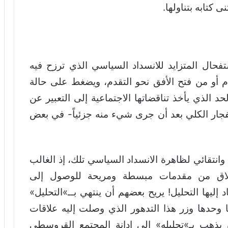
 كتابه بتناولها.
فحال المتزايد للانسداد السياسي الذي ترزح فيه
قدم أو من فتح الأفق نحو التقدم، ويضغط على حالة
د الذي يأخذ تناقضاتها الاجتماعية إلى التعبير عن
فجار الكلي بعد أن جرى شيء منه جزئياً- في بعض
انتقائي لظاهرة الانسداد السياسي تلك، إذ الغالب
نطلاق من مقدمات مبسطة ومريحة للوصول إلى
د إليها التحليل! يريح بعضهم أن ينتهي بــ»التحليل»
ها وحدها وزر هذا التدهور الذي وصلت إليه علاقات
 يذهب بـ»تحليله» إلى إدانة المجتمع القروسطي