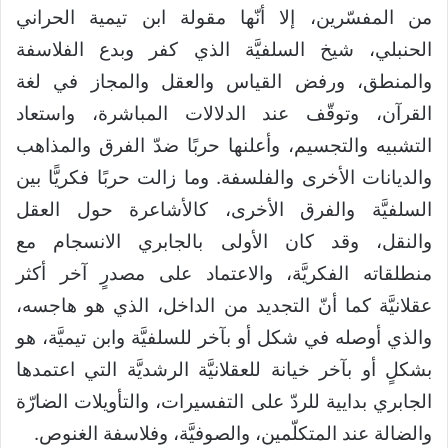
من المفسّرين، إلا أنّها مقولة ابن تيمية الحراني
الحنبلي، شيخ السلفيَّة الذي كفر وبدع الفلاسفة
والمنطق، ورفض القياس والعقل والمجاز في لغة
القرآن، وتوقّف عند الدلالات المباشرة، واستعاد
التشبيه والتجسيم، وأعلنها حربًا ضدّ الفرق والمذاهب
والديانات الأخرى والفلسفة. وما زالت حربًا فكريًّا بين
السلفيَّة والفرق الأخرى، كالأشاعرة حول العقل
والنقل، وقد كان الأولى بالجابري الانسجام مع
منطلقاته الفكريَّة، والاعتماد على مصدرٍ آخر أكثر
عقلانيَّة كما أنّ التجديد من الداخل، الذي هو هاجسه،
والذي أوصله في شكل أو بآخر للسلفيَّة وابن تيميَّة، هو
بشكلٍ أو بآخر خيانة للعقلانيَّة الرشديَّة التي اعتمدها
الجابري بدايية للردّ على التفسيرات، والتأويلات الضارّة
والضالة عند المتكلّمين، والصوفيَّة، وفلاسفة الغنوص.