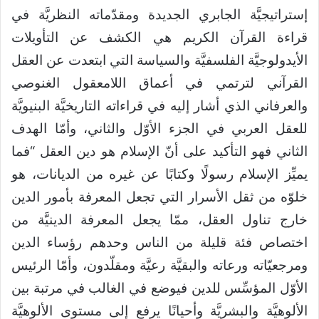
إستراتيجيَّة الجابري الجديدة ومقدّماته النظريَّة في
قراءة القرآن الكريم هي الكشف عن التأويلات
الأيدولوجيَّة الفلسفيَّة والسياسة التي ابتعدت عن العقل
القرآني لترتمي في أعماق اللامعقول الغنوصي
والعرفاني الذي أشار إليه في قراءاته التاريخيَّة البنيويَّة
للعقل العربي في الجزء الأوّل والثاني، وأمّا الهدف
الثاني فهو التأكيد على أنّ الإسلام هو دين العقل “فما
يميِّز الإسلام رسولًا وكتابًا عن غيره من الديانات، هو
خلوّه من ثقل الأسرار التي تجعل المعرفة بأمور الدين
خارج تناول العقل، ممّا يجعل المعرفة الدينيَّة من
اختصاص فئة قليلة من الناس وحدهم رؤساء الدين
ومرجعيّاته ورعاته والبقيَّة رعيَّة ومقلّدون، وأمّا الرئيس
الأوّل المؤسِّس للدين فيوضع في الغالب في مرتبة بين
الألوهيَّة والبشريَّة وأحيانًا يرفع إلى مستوى الألوهيَّة