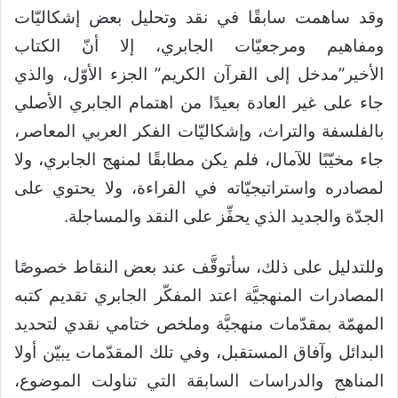
وقد ساهمت سابقًا في نقد وتحليل بعض إشكاليّات
ومفاهيم ومرجعيّات الجابري، إلا أنّ الكتاب
الأخير”مدخل إلى القرآن الكريم” الجزء الأوّل، والذي
جاء على غير العادة بعيدًا من اهتمام الجابري الأصلي
بالفلسفة والتراث، وإشكاليّات الفكر العربي المعاصر،
جاء مخيّبًا للآمال، فلم يكن مطابقًا لمنهج الجابري، ولا
لمصادره واستراتيجيّاته في القراءة، ولا يحتوي على
الجدّة والجديد الذي يحفِّز على النقد والمساجلة.
وللتدليل على ذلك، سأتوقَّف عند بعض النقاط خصوصًا
المصادرات المنهجيَّة اعتد المفكّر الجابري تقديم كتبه
المهمّة بمقدّمات منهجيَّة وملخص ختامي نقدي لتحديد
البدائل وآفاق المستقبل، وفي تلك المقدّمات يبيّن أولا
المناهج والدراسات السابقة التي تناولت الموضوع،