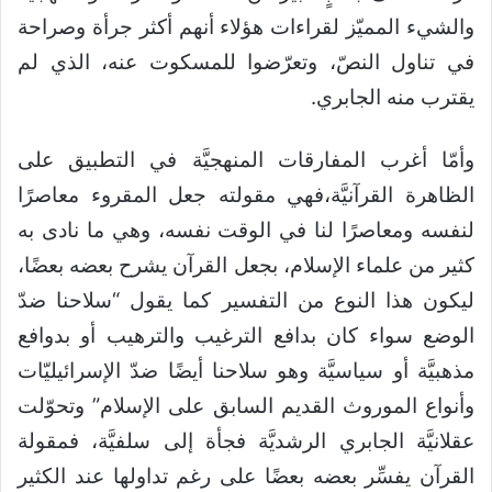
والشيء المميّز لقراءات هؤلاء أنهم أكثر جرأة وصراحة
في تناول النصّ، وتعرّضوا للمسكوت عنه، الذي لم
يقترب منه الجابري.
وأمّا أغرب المفارقات المنهجيَّة في التطبيق على
الظاهرة القرآنيَّة،فهي مقولته جعل المقروء معاصرًا
لنفسه ومعاصرًا لنا في الوقت نفسه، وهي ما نادى به
كثير من علماء الإسلام، بجعل القرآن يشرح بعضه بعضًا،
ليكون هذا النوع من التفسير كما يقول “سلاحنا ضدّ
الوضع سواء كان بدافع الترغيب والترهيب أو بدوافع
مذهبيَّة أو سياسيَّة وهو سلاحنا أيضًا ضدّ الإسرائيليّات
وأنواع الموروث القديم السابق على الإسلام” وتحوّلت
عقلانيَّة الجابري الرشديَّة فجأة إلى سلفيَّة، فمقولة
القرآن يفسِّر بعضه بعضًا على رغم تداولها عند الكثير