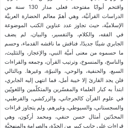
واقتحم أبوابًا مفتوحة، فعلى مدار 130 سنة من
الدراسات القرآنيَّة، وهي أهمّ معالم الحضارة العربيَّة
الإسلاميَّة، حيث تجاوز عدد عناوين الكتب الموضوعة
في الفقه، والكلام، والتفسير، والبيان، لم يضف
الجابري شيئًا جديدًا، فناقش ما ناقشه القدماء، وحسم
ما حسموه من معنى أميَّة النبي، والإعجاز، والتثليث،
والناسخ، والمنسوخ، وترتيب القرآن، وجمعه والقراءات
السبع، والحنفية، والوحي، والنبوّة، وغيرها. وبالتالي
فلن يجد القارئ إلا خيبة أمل، فما انتهى إليه الجابري،
ابتدأ به كبار العلماء والمفسّرين والمتكلّمين واللغويّين
في علوم القرآن كالجرجاني، والزركشي، والقرطبي،
والسجستاني، والسيوطي، وغيرهم، ولم يتجاوز قراءات
المحدّثين أمثال حسن حنفي، ومحمد أركون، وهي
قراءات على جانبٍ كبير من الحدّة، والصرامة والمنهجيَّة