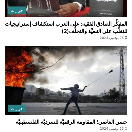
حوارات
المفكِّر الصادق الفقيه: على العرب استكشاف إستراتيجيات
للتغلُّب على التبعيَّة والتخلُّف(2)
25 نوفمبر، 2024
حوارات
حسن العاصي؛ المقاومة الرقميَّة للسرديَّة الفلسطينيَّة
23 نوفمبر، 2024