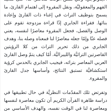
الفهم والمعقوليَّة، ونقل المقروء إلى اهتمام القارئ، ما
يسمح بتوظيف التراث في إغناء ذات القارئ وإعادة
بنائها. فقراءة الجابري إذًا قراءة مزدوجة تقوم على
الوصل والفصل، فجعل المقروء معاصرًا لنفسه، يعني
فصله عنّا وإمّا جعله معاصرًا لنا فمعناه وصله بنا، وهدف
الجابري من ذلك تحرير التراث من كلا الرؤيتين
القاصرتين التراثيَّة والليبراليَّة. أمّا كيف يتمّ وصل القارئ
العربي المعاصر بتراثه، فيجيب الجابري بالحدس كرؤية
استكشافيَّة تستبق النتائج، وأساسها جدل القارئ
والمقروء.
وتفرتض تلك المقدّمات النظريَّة في حال تطبيقها في
دراسة ظاهرة القرآن الكريم أن تكون معاصرة لنفسها
ومعاصرة لنا في الوقت نفسه، والهدف الأساسي من