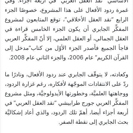
الأساسي “نقد العقل العربي” في أربعة أجزاء. وفي
غمرة ردود الأفعال على هذا المشروع، خصوصًا الجزء
الرابع “نقد العقل الأخلاقي”، توقع المتابعون لمشروع
المفكِّر الجابري أن يكون الجزء الخامس قراءة في
العقل الجمالي، أو العقل العلمي، إلا أنّ المفكِّر العربي
فاجأ الجميع فأصدر الجزء الأوّل من كتاب”مدخل إلى
القرآن الكريم” عام 2006، والجزء الثاني عام 2008.
وكعادته، لا يتوقّف الجابري عند ردود الأفعال، ونادرًا ما
ردّ على الانتقادات الموجّهة لأفكاره، رغم غزارة الردود،
ووجاهتها العلميَّة، وخطورتها الأيدولوجيَّة، ومثل مشروع
المفكِّر العربي جورج طرابيشي “نقد العقل العربي” في
أربعة أجزاء أيضا، أهمّ تلك الردود، والذي أعاد إشكاليَّة
بحث الجابري إلى نقطة الصفر.