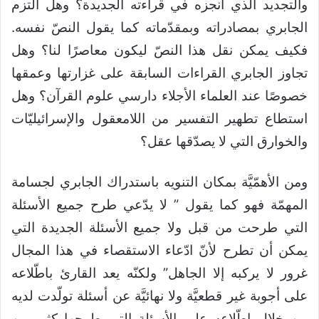
والتجديد الذي أنجزه في قراءته الجديدة؟ وهل التزم
الجابري بمصادراته وبمقدّماته كما يقول النصّ نفسه.
فكيف يمكن نقل هذا النصّ ليكون معاصرًا لنا؟ وهل
تجاوز الجابري القراءات السابقة على غزارتها وعمقها
خصوصًا عند العلماء الأجلاء دارسي علوم القرآن؟ وهل
استطاع تطهير التفسير من اللامعقول والإسرائيليّات
والخوارق التي لا يصدّقها عقل؟
ومن الأهمّيَّة بمكان التنويه باستدراك الجابري لجسامة
المهمّة فهو كما يقول ” لا يدّعي طرح جميع الأسئلة
التي طرحت من قبل ولا جميع الأسئلة الجديدة التي
يمكن أن تطرح لأنّ ادّعاء الاستقصاء في هذا المجال
غرور لا يركبه إلا الجاهل” ولكنّه يعد القارئ باطّلاعه
على أجوبة غير قطعيَّة ولا نهائيَّة عن أسئلة تولّدت لديه
من خلال اطّلاعه على الأسئلة التي طرحها كثير من