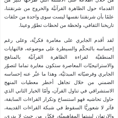
القدماء حول الظاهرة القرآنيَّة والخروج من شرنقتنا،
علمًا بأن شرنقتنا نفسها ليست سوى واحدة من حلقات
تاريخنا الثقافي، ولحظة من لحظات تطوّر وعينا.
لقد أقدم الجابري على مغامرة فكريَّة، وعلى رغم
إحساسه بالتحكّم والسيطرة على موضوعه، فالنهايات
المنطقيَّة لقراءة الظاهرة القرآنيَّة بالمناهج
والاستراتيجيّات المعاصرة ستكون مغايرة تماما لتصوّر
الجابري وفرضيّاته المبدئيَّة، وهذا ما عبَّر عنه إحساسه
الضمني من خلال تجاهل أخطر معطيات المنهج
الاستشراقي في تناول القرآن، وأمّا الخيار الثاني الذي
حاول تحاشيه فهو استنساخ وتكرار القراءات السابقة،
فآثر لا شعوريًّا السقوط في شبكة القراءات القديمة،
والارتهان لبنيتها المفاهيميَّة، فكرَّر من حيث لا يدري،