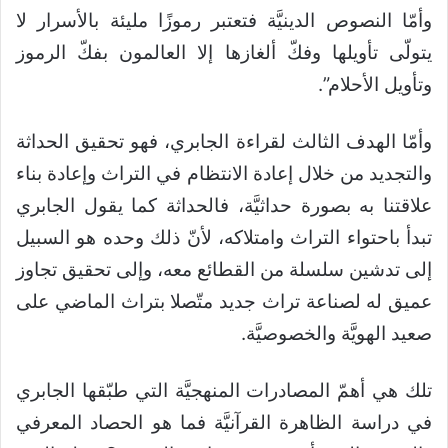
وأمّا النصوص الدينيَّة فتعتبر رموزًا مليئة بالأسرار لا
يتولّى تأويلها وفكّ ألغازها إلا العالمون بفكّ الرموز
وتأويل الأحلام”.
وأمّا الهدف الثالث لقراءة الجابري، فهو تحقيق الحداثة
والتجديد من خلال إعادة الانتظام في التراث وإعادة بناء
علاقتنا به بصورة حداثيَّة، فالحداثة كما يقول الجابري
تبدأ باحتواء التراث وامتلاكه، لأنّ ذلك وحده هو السبيل
إلى تدشين سلسلة من القطائع معه، وإلى تحقيق تجاوز
عميق له لصناعة تراث جديد متّصلا بتراث الماضي على
صعيد الهويَّة والخصوصيَّة.
تلك هي أهمّ المصادرات المنهجيَّة التي طبّقها الجابري
في دراسة الظاهرة القرآنيَّة فما هو الحصاد المعرفي