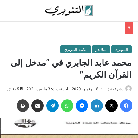
التنويري
سلايدر
مكتبة التنويري
محمد عابد الجابري في “مدخل إلى
القرآن الكريم”
زهير توفيق
18 نوفمبر، 2020
آخر تحديث: 3 مارس، 2021
5 دقائق
فيسبوك
‫X
لينكدإن
ماسنجر
واتساب
تيلقرام
مشاركة عبر البريد
طباعة