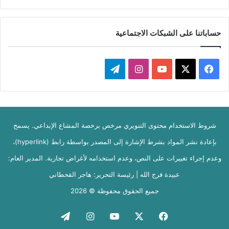
حساباتنا على الشبكات الاجتماعية
ف
ا
ت
ي
X
Y
ن
ي
س
o
س
ل
شروط الاستخدام محتوى التنويري مرخص برخصة المشاع الإبداعي. يسمح
ب
u
ت
ق
بإعادة نشر المواد بشرط الإشارة إلى المصدر بواسطة رابط (hyperlink)،
و
T
ق
ر
وعدم إجراء تغييرات على النص، وعدم استخدامه لأغراض تجارية. المدير العام:
ك
u
ر
ا
عبيدة فرج الله | رئيسة التحرير: هاجر القحطاني
b
ا
م
جميع الحقوق محفوظة © 2026
e
م
فيسبوك
‫X
‫YouTube
انستقرام
تيلقرام