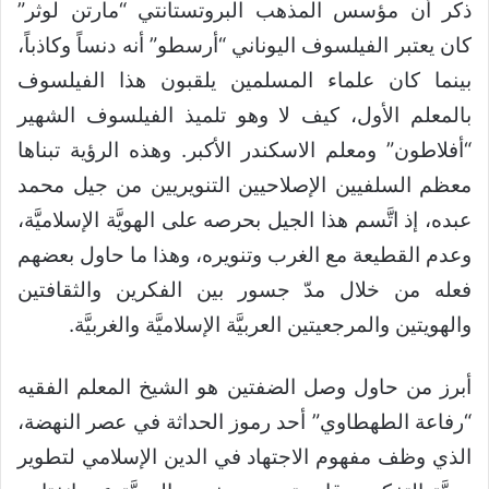
ذكر أن مؤسس المذهب البروتستانتي “مارتن لوثر”
كان يعتبر الفيلسوف اليوناني “أرسطو” أنه دنساً وكاذباً،
بينما كان علماء المسلمين يلقبون هذا الفيلسوف
بالمعلم الأول، كيف لا وهو تلميذ الفيلسوف الشهير
“أفلاطون” ومعلم الاسكندر الأكبر. وهذه الرؤية تبناها
معظم السلفيين الإصلاحيين التنويريين من جيل محمد
عبده، إذ اتَّسم هذا الجيل بحرصه على الهويَّة الإسلاميَّة،
وعدم القطيعة مع الغرب وتنويره، وهذا ما حاول بعضهم
فعله من خلال مدّ جسور بين الفكرين والثقافتين
والهويتين والمرجعيتين العربيَّة الإسلاميَّة والغربيَّة.
أبرز من حاول وصل الضفتين هو الشيخ المعلم الفقيه
“رفاعة الطهطاوي” أحد رموز الحداثة في عصر النهضة،
الذي وظف مفهوم الاجتهاد في الدين الإسلامي لتطوير