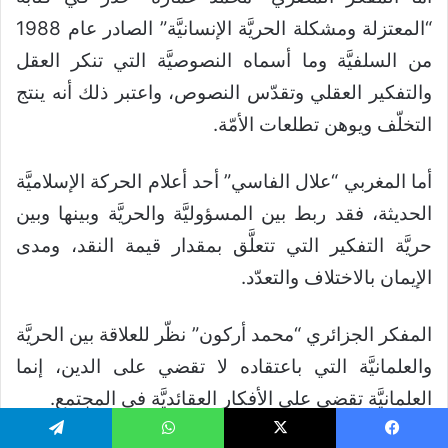
“المعتزلة ومشكلة الحريَّة الإنسانيَّة” الصادر عام 1988
من السلفيَّة وما أسماه النصوصيَّة التي تنكر العقل
والتفكير العقلي وتقدّس النصوص، واعتبر ذلك أنه ينتج
التخلّف ويوهن تطلعات الأمّة.
أما المغربي “علال الفاسي” أحد أعلام الحركة الإسلاميَّة
الحديثة، فقد ربط بين المسؤوليَّة والحريَّة وبينها وبين
حريَّة التفكير التي تتعلَّق بمقدار قيمة النقد، ومدى
الإيمان بالاختلاف والتعدّد.
المفكر الجزائري “محمد أركون” نظّر للعلاقة بين الحريَّة
والعلمانيَّة التي باعتقاده لا تقضي على الدين، إنما
العلمانيَّة تقضي على الأفكار العقائديَّة في المجتمع.