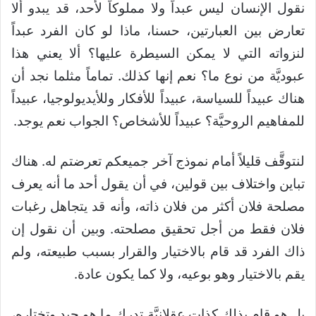
نقول الإنسان ليس عبداً ولا مملوكاً لأحد، قد يبدو ألا
تعارض بين العبارتين، حسنا، ماذا لو كان الفرد عبداً
لنزواته التي لا يمكن السيطرة عليها؟ ألا يعني هذا
عبوديَّة من نوع ما؟ نعم إنها كذلك. تماماً مثلما نجد أن
هناك عبيداً للسياسة، عبيداً للأفكار وللأيديولوجيا، عبيداً
للمفاهيم الروحيَّة؟ عبيداً للأشخاص؟ الجواب نعم يوجد.
لنتوقَّف قليلاً أمام نموذج آخر جميعكم تعرضتم له. هناك
تباين واختلاف بين قولين، في أن يقول أحد ما أنه يعرف
مصلحة فلان أكثر من فلان ذاته، وأنه قد يتجاهل رغبات
فلان فقط من أجل تحقيق مصلحته. وبين أن نقول إن
ذاك الفرد قد قام بالاختيار والقرار بسبب طبيعته، ولم
يقم بالاختيار وهو بوعيه، ولا كما يكون عادة.
بل هو قام بذلك كذات عقلانيَّة تدرك ما هو جيد وتختاره،