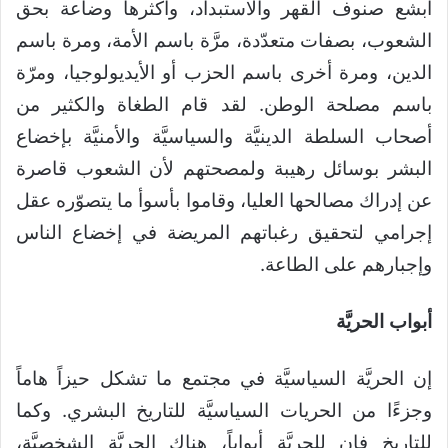
أبشع صنوف القهر والاستبداد، وأكثرها وضاعة بحق
الشعوب، بصفات متعدّدة، مرَّة باسم الأمة، ومرة باسم
الدين، ومرة أخرى باسم الحزب أو الأيديولوجيا، ومرّة
باسم مصلحة الوطن. لقد قام الطغاة والكثير من
أصحاب السلطة الدينيَّة والسياسيَّة والأمنيَّة بإخضاع
البشر بوسائل رهيبة ولمصحتهم لأن الشعوب قاصرة
عن إدراك مصالحها العليا، وقاموا بأسوأ ما يتصوّره عقل
إجرامي لتحقيق رغباتهم المريضة في إخضاع الناس
وإجبارهم على الطاعة.
أبواب الحريَّة
إن الحريَّة السياسيَّة في مجتمع ما تشكل حيزاً هاماً
وجزءًا من الحريات السياسيَّة للتاريخ البشري. وكما
للتاريخ فإن للحريَّة أبواباً، هناك الحريَّة الشخصيَّة،