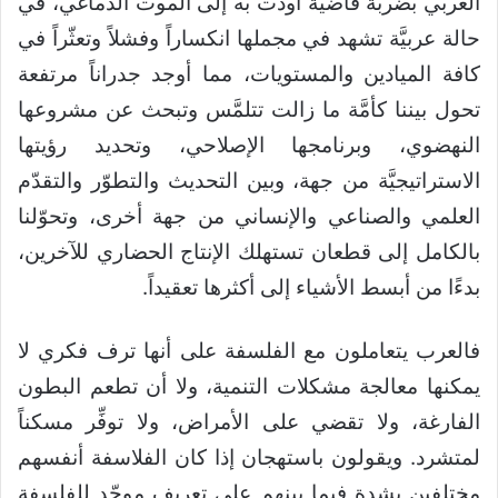
العربي بضربة قاضية أودت به إلى الموت الدماغي، في
حالة عربيَّة تشهد في مجملها انكساراً وفشلاً وتعثّراً في
كافة الميادين والمستويات، مما أوجد جدراناً مرتفعة
تحول بيننا كأمَّة ما زالت تتلمَّس وتبحث عن مشروعها
النهضوي، وبرنامجها الإصلاحي، وتحديد رؤيتها
الاستراتيجيَّة من جهة، وبين التحديث والتطوّر والتقدّم
العلمي والصناعي والإنساني من جهة أخرى، وتحوّلنا
بالكامل إلى قطعان تستهلك الإنتاج الحضاري للآخرين،
بدءًا من أبسط الأشياء إلى أكثرها تعقيداً.
فالعرب يتعاملون مع الفلسفة على أنها ترف فكري لا
يمكنها معالجة مشكلات التنمية، ولا أن تطعم البطون
الفارغة، ولا تقضي على الأمراض، ولا توفِّر مسكناً
لمتشرد. ويقولون باستهجان إذا كان الفلاسفة أنفسهم
مختلفين بشدة فيما بينهم على تعريف موحّد للفلسفة