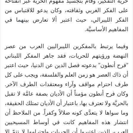
حريَّة التفكير، وقام بتجسيد مفهوم الحريَّة عبر انفتاحه
على الفكر الغربي وثقافته، وكان يدعو للاقتباس من
الفكر الليبرالي، حيث اعتبر ألا تعارض بينهما في
المفاهيم الأساسيَّة.
وفيما يرتبط بالمفكرين الليبراليين العرب من عصر
النهضة ورؤيتهم للحريات، فقد جاهر المفكر اللبناني
“فرح أنطون” بدعوته فصل الدين عن الدنيا، حيث اعتبر
أن ذاك العصر هو زمن العلم والفلسفة، ويجب على كل
طرف احترام مواقف وآراء ومعتقدات الطرف الآخر.
وكان فرح أنطون مؤمناً أن الأديان بصفة عامَّة لا تقبل
بالحريَّة ولا تعترف بها، باعتبار أن الأديان تمتلك الحقيقة،
وما سواها لا يتعدَّى كونه ضلالاً وكفراً. من الملاحظ أن
انتشار هذه المفاهيم كانت في أوساط المسيحيين
العرب، الذين اعتبروا أن الحريات واحترامها لا تتمّ إلا