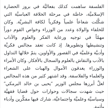
الفلسفة ساهمت كذلك بفعاليَّة في بروز الحضارة
الإسلاميَّة، خاصَّة في مرحلة الخلافة العباسيَّة التي
شكَّلت شعاعاً علمياً وفكرياً لكافة البشريَّة. وكان
للخلفاء والولاة وعدد من الوزراء وخواص القوم دوراً
مهمّاً في توجيه ورعاية الفكر والعلوم والآداب
وتنشيطها وتطويرها. إذ كانت تعقد مجالس فكريَّة
وأدبيَّة وعلميَّة في القصور والأواوين، يتمّ خلالها التداول
بالأدب والنقاش بالعلوم والسجال بالأفكار. وكان الأمراء
والوزراء يغدقون الأموال والهبات على الشعراء
والعلماء والفلاسفة. وقد اشتهر كثير من هذه المجالس
لعلَّ أبرزها مجلس الوزير “يحيى بن خالد البرمكي”
حيث شهدت سجالات وحوارات حول قضايا فقهيَّة
وسياسيَّة وعلميَّة واجتماعيَّة، شارك فيها مفكِّرين وأدباء
وأئمة.