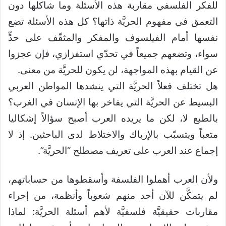
للفكر الفلسفي مقاربة هذه الأسئلة وما شاكلها دون
التعمق في مفهوم الحريَّة ذاتها؟ كل هذه الأسئلة تضع
نفسها أمام الفيلسوف والمفكر والمثقّف على حدٍّ
سواء، وتضعهم جميعاً في تحدّي استفزازي، فإن عجزوا
عن القيام بهذه المواجهة، لن يكون للحريَّة من معنى.
هل تختلف فعلاً الحريَّة التي ينشدها المواطن العربي
البسيط عن الحريَّة التي يفاخر بها الإنسان في الغرب؟
بالطبع لا، لكن ما يريده العرب أصبح سؤالاً إشكاليا
متعباً ويتسبّب بالإرباك والاختلاط لدى الباحثين. إذ لا
إجماع عند العرب على تعريف مصطلح “الحريَّة”.
ولأن العرب أهملوا الفلسفة وأسقطوها من حساباتهم،
لم يتمكَّن للآن أحد منهم شعوباً وأنظمة، من إجراء
مقاربات حقيقيَّة فلسفيَّة لأهم أسئلة الحريَّة: لماذا