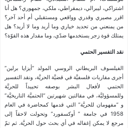
اشتراكي، ليبرالي، ديمقراطي، ملكي، جمهوري؟ هل أنا
اقرر مصيري وقدري وواقعي ومستقبلي أم أحد آخر؟
من يمنعني من تحديد خياري وما أريد وما لا أريد؟ هل
يمتلك قوة زجر يستخدمها ضدّي، وما مقدار هذه القوّة؟
نقد التفسير الحتمي
الفيلسوف البريطاني الروسي المولد “أيزايا برلين”
أجرى مقاربات فلسفيَّة في قضيَّة الحريَّة، ونقد التفسير
الحتمي لأفعال البشر بوصفه تحييداً للحريَّة
وللمسؤوليَّة، في مقالتين شهيرتين “الحتميَّة التاريخيَّة”
و “مفهومان للحريَّة” التي قدمها كمحاضرة في العام
1958 في جامعة ” أوكسفورد” وتحولت لاحقاً إلى
مرجع لا يمكن إغفاله في أي بحث حول الحريَّة. ثم تمّ