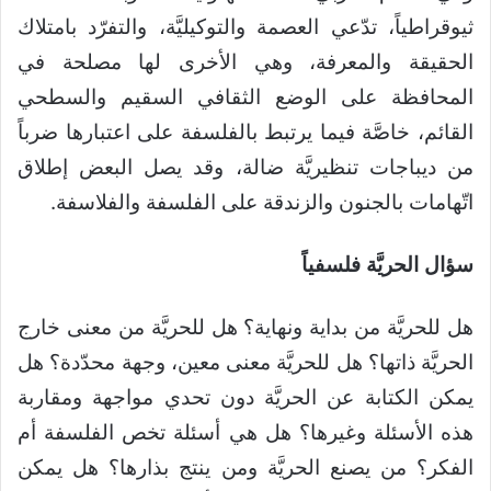
ثيوقراطياً، تدّعي العصمة والتوكيليَّة، والتفرّد بامتلاك
الحقيقة والمعرفة، وهي الأخرى لها مصلحة في
المحافظة على الوضع الثقافي السقيم والسطحي
القائم، خاصَّة فيما يرتبط بالفلسفة على اعتبارها ضرباً
من ديباجات تنظيريَّة ضالة، وقد يصل البعض إطلاق
اتّهامات بالجنون والزندقة على الفلسفة والفلاسفة.
سؤال الحريَّة فلسفياً
هل للحريَّة من بداية ونهاية؟ هل للحريَّة من معنى خارج
الحريَّة ذاتها؟ هل للحريَّة معنى معين، وجهة محدّدة؟ هل
يمكن الكتابة عن الحريَّة دون تحدي مواجهة ومقاربة
هذه الأسئلة وغيرها؟ هل هي أسئلة تخص الفلسفة أم
الفكر؟ من يصنع الحريَّة ومن ينتج بذارها؟ هل يمكن