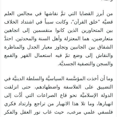
من أبرز القضايا التي تمَّ نقاشها في مجالس العلم
قضيَّة “خلق القرآن”، وكانت سبباً في اشتداد الخلاف
بين المتحاورين الذين كانوا منقسمين إلى اتجاهين
متعارضين، هما المعتزلة وأهل السنة والمحدثين. احتدَّ
الشقاق بين الجانبين وتجاوز معيار الجدل والمناظرة
والنقاش إلى وضع تمّ فيه استعمال القهر والقمع
والسجن والتصفية الجسديَّة.
وما أن أخذت المؤسَّسة السياسيَّة والسلطة الدينيَّة في
التضييق على الفلاسفة واضطهادهم، حتى انزلقت
الدولة الإسلاميَّة نحو قاع الصراعات التي أدَّت إلى
انهيارها، وما تلا هذا الانهيار من تراجع وارتداد فكري
فلسفي علمي مرعب، حيث غاب نور العقل والفكر