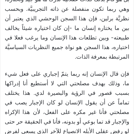
وهي ربما تكون منفصلة عن ذاته التجريبيَّة. وبحسب
نظريَّة برلين، فإن هذا السجن الوحشي الذي يعتبر أن
بين ما يختاره إنسان ما -إن كان اختياره شيئاً يخالف
طبيعته- وبين تطلعات هذا الإنسان وما يرغب فعلا في
اختياره، هذا السجن هو نواة جميع النظريات السياسيَّة
المرتبطة بمعرفة الذات.
فإن قال الإنسان إنه ربما يتمّ إجباري على فعل شيء
ما، وذلك بهدف مصلحتي التي لا أستطيع أنا إدراكها
بسبب قصور في الرؤية والبصيرة لدي. هذا يختلف
تماماً عن أن يقول الإنسان لو كان الإجبار يصب في
مصلحتي فأنا غير مكره على الفعل، لأن هذا الإكراه
والإجبار قد تما بوعي أو بدونه، فأنا في الحقيقة حر حتى
لو رفض عقلي الأبله الانصياع للآخر الذي يسعى لفرض