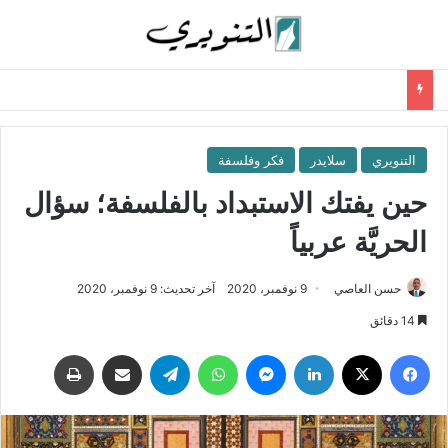
التنويري
سلايدر
فكر وفلسفة
حين يفتك الاستبداد بالفلسفة؛ سؤال
الحريَّة عربياً
حسن العاصي
9 نوفمبر، 2020
آخر تحديث: 9 نوفمبر، 2020
14 دقائق
فيسبوك
‫X
لينكدإن
ماسنجر
واتساب
تيلقرام
مشاركة عبر البريد
طباعة