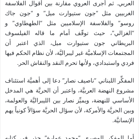
العربي. ثم أجرى العروي مقارنة بين أقوال الفلاسفة
الغربيين مثل “جون ستيوارت ميل” و “جون جاك
روسو” والفلاسفة الإسلاميين مثل “الطهطاوي” و
“الغزالي”، حيث توقّف أمام ما قاله الفيلسوف
البريطاني جون ستيوارت ميل، الذي اعتبر أن
المجتمعات الإسلاميَّة غير ليبراليَّة، لأن نظام الحكم فيها
فردي واستبدادي، ولأنها تحرم النقد والنقاش الحر.
المفكِّر اللبناني “ناصيف نصار” دعا إلى أهميَّة استئناف
مشروع النهضة العربيَّة، واعتبر أن الحريَّة هي المدخل
الأساسي للنهضة، ويميِّز نصار بين الليبراليَّة والعولمة،
وبين الحريَّة والأمركة، لأن سؤال الحريَّة سؤالاً كونياً يهم
الإنسانيَّة.
أما المفكر المصري “محمد عمارة” حذر في كتابه