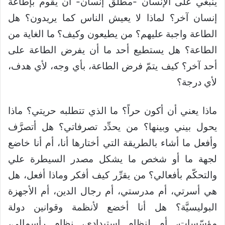
ينبغي على الإنسان -مطلق إنسان- أن يقوم بإطاعة
إنسان آخر؟ لماذا لا يعيش الناس كما يريدون؟ هل
الطاعة واجبة عليهم؟ من يطيعون وكيف؟ ما الغاية من
الطاعة؟ هل يستطيع أحد ما أن يفرض الطاعة على
أحد آخر؟ كيف يتمّ فرض الطاعة، بأي وجه، لأي هدف،
لأي درجة؟
ماذا يعني أن أكون حراً؟ ما الذي تتطلبه حريتي؟ ماذا
يحول بيني وبينها؟ من يحدِّد تصرفاتي؟ هل أتصرَّف
وأفعل ما أشاء بالطريقة التي أختارها أنا، أم أنا خاضع
لجهة ما أو شخص ما يشكل مصدر السيطرة علي
والتحكّم بأفعالي؟ من يقرِّر كيف أفكر وماذا أفعل، هل
هي أسرتي، أم مدرستي، أم رجال الدين، أم الأجهزة
البوليسيَّة؟ هل أنا أخضع لأنظمة وقوانين دولة
مؤسّسات، أم لنظام استبدادي، نظام رأسمالي،