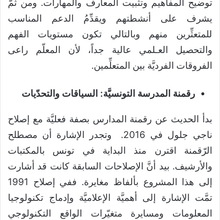
توضيح المفاهيم وتثبيت المعارف والمهارات. ومن ثمّ
يشرف على أنشطتهم ويقدِّمُ الدعم المناسب
للمتعثِّرين منهم وبالتالي تكون مستويات الفهم
والتحصيل العـلمي عالية جداً، لأن المعلّم راعى
الفروقات الفرديَّة بين المتعلِّمين.
رقمنة المدرسة التونسيَّة: السياقات والتحدّيات
بدأ الحديث عن رقمنة المدارس بصفة فعليَّة مع إصلاح
ناجي جلول في 2016. وتجدر الإشارة أن مصطلح
الرّقمنة اقترن منذ البداية في تونس بالمكتبات
والأرشيف. بيد أنَّ الإصلاحات السابقة كانت قد أشارت
إلى هذا المشروع بألفاظ مغايرة. ففي إصلاح 1991
تمَّت الإشارة إلى أهميَّة الإعلاميَّة وإدماج تكنولوجيا
المعلومات ومسايرة متغيّرات الواقع التكنولوجي