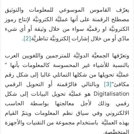
يعرّف القاموس الموسوعي للمعلومات والتوثيق
مصطلح الرقمنة على أنها عمليَّة الكترونيَّة لإنتاج رموز
الكترونيَّة او رقميَّة سواء من خلال وثيقة أو أي شيء
مادّي أو من خلال إشارات إلكترونيَّة تناظريَّة
[2]
.
وتعرّفها الجمعيَّة الدوليَّة للمترجمين واللغويين العرب
بالنسبة للأشياء غير المحسوسة كالمعلومات بأنها ”
عمليَّة تحويلها من شكلها التماثلي غالبا إلى شكل رقم
مكافئ”
[3]
وبالتالي فالرّقمنة أو التحويل الرقمي
Digitalisation هو عمليَّة تحويل البيانات إلى شكل
رقمي وذلك لأجل معالجتها بواسطة الحاسب
الالكتروني وفي سياق نظم المعلومات ويتمّ القيام
بهذه العمليَّة باستخدام مجموعة من التقنيات والأجهزة
المتخصِّصة.