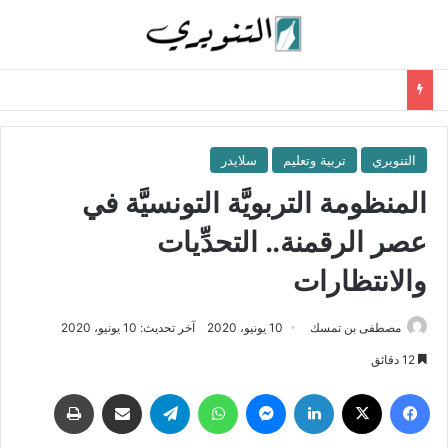
التنويري
تربية وتعليم
سلايدر
المنظومة التربويَّة التونسيَّة في
عصر الرقمنة.. التحدِّيات
والانتظارات
مصطفى بن تمسك
10 يونيو، 2020
آخر تحديث: 10 يونيو، 2020
12 دقائق
فيسبوك
‫X
لينكدإن
ماسنجر
واتساب
تيلقرام
مشاركة عبر البريد
طباعة