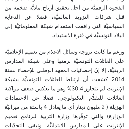
الفجوة الرقميَّة من أجل تحقيق أرباح ماديَّة ضخمة من
قبل شركات التزويد العالميَّة، فضلا عن الدعاية
السياسيَّة التي رافقت استقدام شبكة المعلوماتيَّة إلى
البلاد التونسيَّة في فترة الاستبداد.
ورغم ما كانت تروجه وسائل الاعلام من تعميم الإعلاميَّة
على العائلات التونسيَّة برمتها وعلى شبكة المدارس
الريفيَّة، إلا إنّ إحصائيات المعهد الوطني للإحصاء لسنة
2014 كشفت أن ارتباط العائلات التونسيَّة بشبكة
الإنترنت لم تتجاوز 30.4% وهو ما يعكس ضعف مواكبة
العائلات للتقدُّم التكنولوجي. فضلا عن الاعتمادات
الهزيلة ( 2 مليون دينار أي ما يعادل 4 بالمئة من ميزانيَّة
الوزارة) والتي توفّرها وزارة التربية لبرنامج تعميم
الإنترنت على المدارس الابتدائيَّة. وتبقى التحدّيات