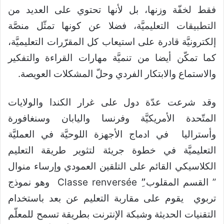
فقط لخفّة وزنها، بل لأنها تحتوي على العديد من
التطبيقات التعليميَّة، فضلا عن كونها تمثّل منصَّة
إلكترونيَّة قادرة على استيعاب كل المقرّرات التعليميَّة،
كما تمكّن أيضا من تنميَّة مهارات القراءة والتفكير
والاستماع والابتكار الفردي وحلّ المشكلات العويصة.
وقد شرعت عدّة دول على غرار الكندا والولايات
المتّحدة الأمريكيَّة وفرنسا واليابان وسنغافورة
وأستراليا في ادماج الأجهزة اللوحيَّة في العمليَّة
التعليميَّة في خطوة جريئة لتثوير طريقة التعليم
الكلاسيكي القائم على التلقين العمودي وإرساء منوال
” القسم المقلوب”ِ Classe renversée وهو نموذج
تربوي يقوم على مقاربة التعليم عن بعد باستخدام
التقنيات الحديثة وشبكة الإنترنت بطريقة تسمح للمعلّم