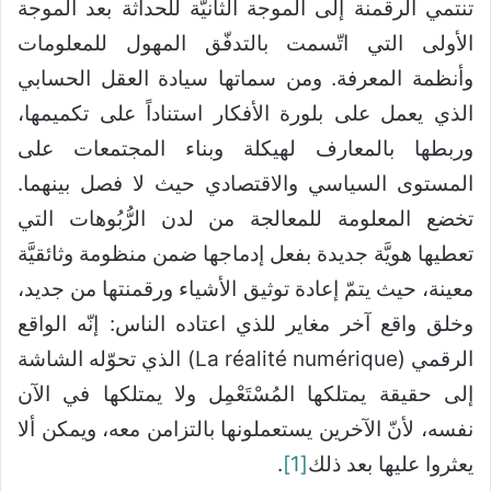
تنتمي الرقمنة إلى الموجة الثانيَّة للحداثة بعد الموجة
الأولى التي اتّسمت بالتدفّق المهول للمعلومات
وأنظمة المعرفة. ومن سماتها سيادة العقل الحسابي
الذي يعمل على بلورة الأفكار استناداً على تكميمها،
وربطها بالمعارف لهيكلة وبناء المجتمعات على
المستوى السياسي والاقتصادي حيث لا فصل بينهما.
تخضع المعلومة للمعالجة من لدن الرُّبُوهات التي
تعطيها هويَّة جديدة بفعل إدماجها ضمن منظومة وثائقيَّة
معينة، حيث يتمّ إعادة توثيق الأشياء ورقمنتها من جديد،
وخلق واقع آخر مغاير للذي اعتاده الناس: إنّه الواقع
الرقمي (La réalité numérique) الذي تحوّله الشاشة
إلى حقيقة يمتلكها المُسْتَعْمِل ولا يمتلكها في الآن
نفسه، لأنّ الآخرين يستعملونها بالتزامن معه، ويمكن ألا
يعثروا عليها بعد ذلك
[1]
.