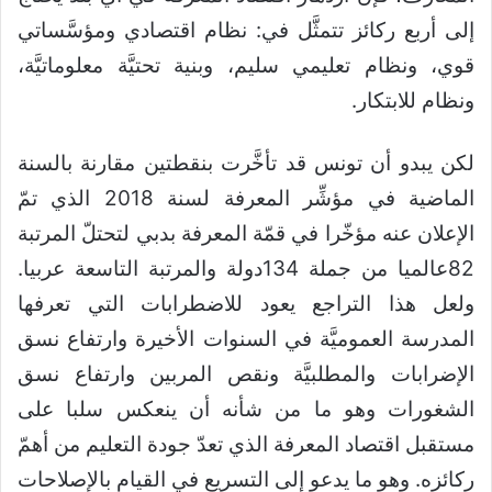
إلى أربع ركائز تتمثَّل في: نظام اقتصادي ومؤسَّساتي
قوي، ونظام تعليمي سليم، وبنية تحتيَّة معلوماتيَّة،
ونظام للابتكار.
لكن يبدو أن تونس قد تأخَّرت بنقطتين مقارنة بالسنة
الماضية في مؤشِّر المعرفة لسنة 2018 الذي تمّ
الإعلان عنه مؤخّرا في قمّة المعرفة بدبي لتحتلّ المرتبة
82عالميا من جملة 134دولة والمرتبة التاسعة عربيا.
ولعل هذا التراجع يعود للاضطرابات التي تعرفها
المدرسة العموميَّة في السنوات الأخيرة وارتفاع نسق
الإضرابات والمطلبيَّة ونقص المربين وارتفاع نسق
الشغورات وهو ما من شأنه أن ينعكس سلبا على
مستقبل اقتصاد المعرفة الذي تعدّ جودة التعليم من أهمّ
ركائزه. وهو ما يدعو إلى التسريع في القيام بالإصلاحات