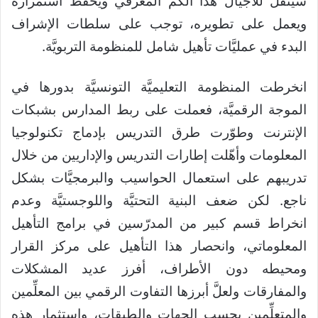
سينقل للأجيال هذا الكم المعرفي ويحفظ استمراره
ويعمل على تطويره، توجب على سلطات الإشراف
البدء في عمليَّات تأهيل شامل للمنظومة التربويَّة.
انخرطت المنظومة التعليميَّة التونسيَّة بدورها في
الموجة الرقميَّة، فعملت على ربط المدارس بشبكات
الإنترنت وطوّرت طرق التدريس بإدماج تكنولوجيا
المعلومات وأهّلت إطارات التدريس والإداريين من خلال
تدريبهم على استعمال الحواسيب والبرمجيَّات بشكل
ناجع. لكن ضعف البنية التحتيَّة واللوجستيَّة وعدم
انخراط قسم كبير من المدرّسين في برامج التأهيل
المعلوماتي، وانحصار هذا التأهيل على مركز القرار
ومحيطه دون الأطراف، أفرز عديد المشكلات
والمفارقات ولعلَّ أبرزها التفاوت الرقمي بين المعلِّمين
والمتعلِّمين بحسب الجهات والطبقات، واستثمار هذه