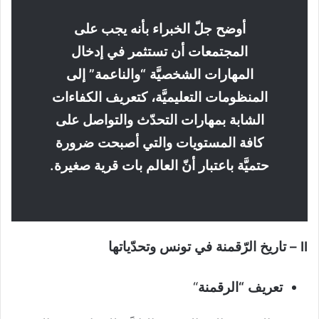
أوضح جلّ الخبراء بأنه يجب على
المجتمعات أن تستثمر في إدخال
المهارات الشخصيَّة “والناعمة” إلى
المنظومات التعليميَّة، كتعريف الكفاءات
الشابة بمهارات التحدّث والتواصل على
كافة المستويات والتي أصبحت ضرورة
حتميَّة باعتبار أنّ العالم بات قرية صغيرة.
II
–
تاريخ الرّقمنة في تونس وتحدّياتها
تعريف “الرقمنة
“