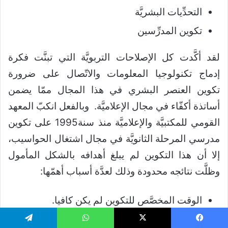
التحدِّيات البشريَّة
تكوين المدرِّسين
لقد أكَّدت كل الإصلاحات التربويَّة التي تبنَّت فكرة
إدماج تكنولوجيا المعلومات والاتّصال على ضرورة
تكوين العنصر البشري في هذا المجال ممّا يضمن
أساتذة أكفّاء في مجال الإعلاميَّة. وبالفعل انكبّ المعهد
القومي للمكتبيَّة والإعلاميَّة منذ سنة1995 على تكوين
مدرسي المرحلة الثانويَّة في مجال اشتغال الحواسيب،
إلا أن هذا التكوين لم يبلغ أهدافه بالشكل المأمول
وظلَّت نتائجه محدودة وذلك لعدَّة أسباب أهمّها:
الوقت المخصَّص للتكوين لم يكن كافيا.
التكوين نظري ولا صلة له بالتطبيق على أرض