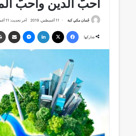
أحبُّ الدين وأحبُّ المد
جُمان مكي كبة
11 أغسطس، 2019
آخر تحديث: 11 أغسطس، 2019
فيسبوك
‫X
لينكدإن
ماسنجر
مشاركة عبر البري
شاركها