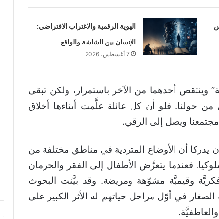
س
الهوية الرقمية والاغتراب الافتراضي:
الإنسان بين الشاشة والواقع
7 أغسطس، 2026
ية” وينتقص أحدهما من الآخر باستمرار، ولكن تبقى
ن حولنا. فلو أن كل عائلة علَّمت أبناءها أخلاق
جتمعنا ويصل إلى الرقي.
 أن يدركا أن الأوضاع المتردية في مناطق مختلفة من
كيا. فعندما يتعرَّض الأطفال إلى الفقر والحرمان
ّة وقيميَّة مشوّهة ومريضة. وقد بيَّنت البحوث
ض له الصغار في أوّل مراحل حياتهم له الأثر الكبير على
العاطفيَّة.