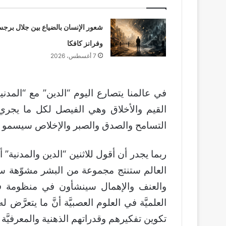
شعور الإنسان بالضياع بين جلال برج
وفرانز كافكا
7 أغسطس، 2026
في عالمنا يتصارع اليوم “الدين” مع “المدن
القيم والأخلاق وهي الفيصل لكل ما يجري م
التسامح والصدق والصبر والإخلاص سيسمو م
ربما يجدر أن أقول للاثنين “الدين والمدنية”
العالم ستنتج مجموعة من البشر مشوّهة سلو
والعنف والإهمال سينشأون في منظومة فكريَ
العلميَّة في العلوم العصبيَّة أنَّ ما يتعرَّ
تكوين تفكيرهم وقدراتهم الذهنية والمعرفيَّة و