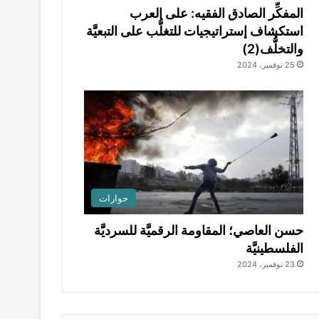
المفكِّر الصادق الفقيه: على العرب
استكشاف إستراتيجيات للتغلُّب على التبعيَّة
والتخلُّف(2)
25 نوفمبر، 2024
حوارات
حسن العاصي؛ المقاومة الرقميَّة للسرديَّة
الفلسطينيَّة
23 نوفمبر، 2024