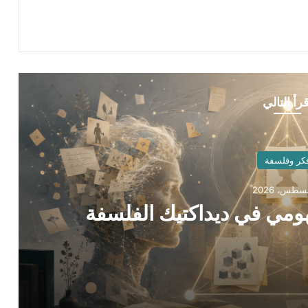
قرأ التالي
كر وفلسفة
فهومي في ديداكتيك الفلسفة