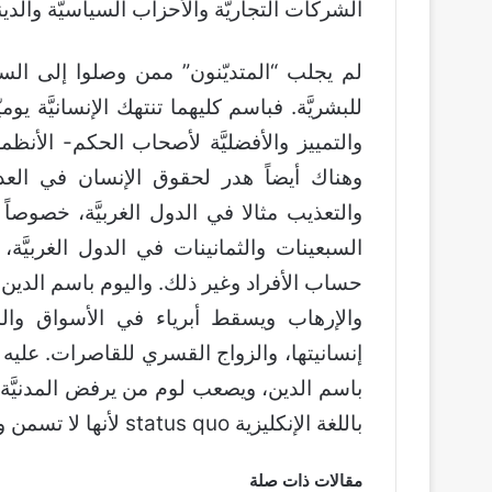
الشركات التجاريَّة والأحزاب السياسيَّة والدين
لم يجلب “المتديّنون” ممن وصلوا إلى السل
للبشريَّة. فباسم كليهما تنتهك الإنسانيَّة يوميّ
والتمييز والأفضليَّة لأصحاب الحكم- الأنظمة 
وهناك أيضاً هدر لحقوق الإنسان في العديد
السبعينات والثمانينات في الدول الغربيَّ
حساب الأفراد وغير ذلك. واليوم باسم الدين تن
والإرهاب ويسقط أبرياء في الأسواق والس
إنسانيتها، والزواج القسري للقاصرات. علي
باسم الدين، ويصعب لوم من يرفض المدنيَّة 
باللغة الإنكليزية status quo لأنها لا تسمن ولا تغني من جوع.
مقالات ذات صلة