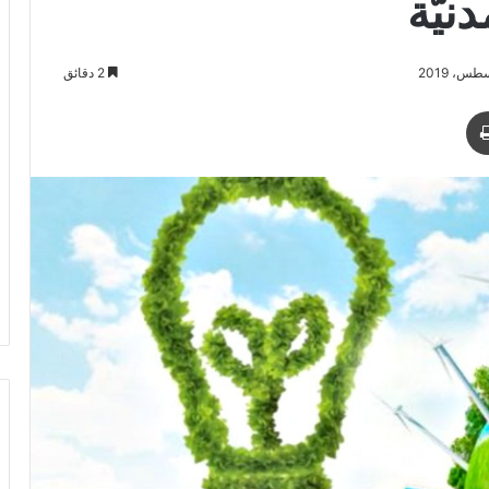
نيَّة
2 دقائق
د
طباعة