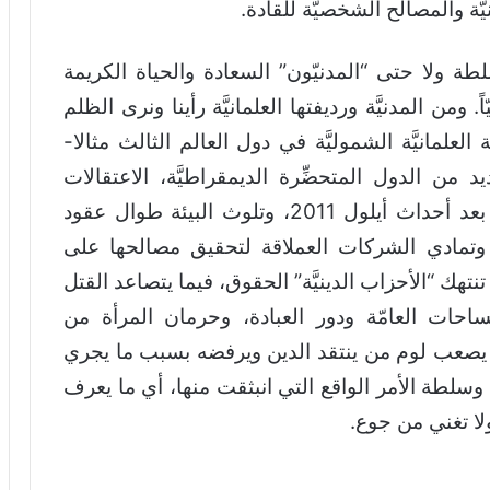
يَّة والمصالح الشخصيَّة للقادة.
طة ولا حتى “المدنيّون” السعادة والحياة الكريمة
اً. ومن المدنيَّة ورديفتها العلمانيَّة رأينا ونرى الظلم
العلمانيَّة الشموليَّة في دول العالم الثالث مثالا-
 من الدول المتحضِّرة الديمقراطيَّة، الاعتقالات
والتعذيب مثالا في الدول الغربيَّة، خصوصاً بعد أحداث أيلول 2011، وتلوث البيئة طوال عقود
ة، وتمادي الشركات العملاقة لتحقيق مصالحها على
تهك “الأحزاب الدينيَّة” الحقوق، فيما يتصاعد القتل
احات العامّة ودور العبادة، وحرمان المرأة من
ه يصعب لوم من ينتقد الدين ويرفضه بسبب ما يجري
وسلطة الأمر الواقع التي انبثقت منها، أي ما يعرف