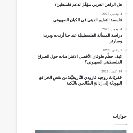
هل الراهن العربي مؤهَّل لدعم فلسطين؟
4 نوفمبر، 2023
فلسفة التعليم الديني في الكيان الصهيوني
4 نوفمبر، 2023
دراسة المسألة الفلسطينيَّة عند حنا أرندت ودريدا
وسارتر
1 نوفمبر، 2023
كيف حطَّم طوفان الأقصى الافتراضات حول الصراع
الفلسطيني الصهيوني؟
24 أكتوبر، 2023
حَفريَاتُ روجيه غارودي التَّاريخيَّة؛من نقضِ الخرافةِ
اليهوديَّة إلى إدانةِ الضَّالعين بالنَّكبة
حوارات