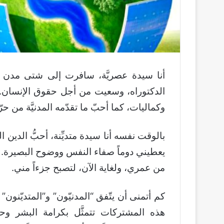
أنا سيدة عصريَّة، سافرت إلى شتى مدن 
الدكتوراه، وسعيت من أجل حقوق الإنسان.. 
وكماليات، كما أحبّ ما تقدّمه المدنيَّة من حر
بالوقت نفسه أنا سيدة متديِّنة، أحبُّ الدين ال
يعطيني دوماً صفاء النفس ووضوح البصيرة. أما
من عمري، ولغاية الآن، لتصبح جزءاً مني.
كم أتمنى أن يتّفق “المدنيّون” و”المتديّنون”
هذه المشتركات تتمثَّل بكرامة البشر و