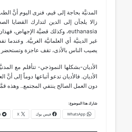
المدنيَّة بحاجة إلى قيم، فنرى اليوم أنَّ الط
زالا يلجآن إلى الدين لتدارك القضايا الصعب
euthanasia، وكذلك قضيَّة الإجهاض
غير الدينيَّة أي العلمانيَّة الغربيَّة. وعند
يصيب الناس بالأذى، تقف عاجزة وتستحضر الد
الأديان-بشكلها النموذجي- تتأقلم مع المدني
الأديان. فالأديان تدعو أتباعها دوماً إلى أنَّ
دون العمل الصالح ينتفي المجتمع.. وهذه قمَّة ا
شارك هذا الموضوع:
WhatsApp
فيس بوك
X
m