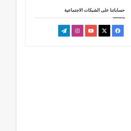
حساباتنا على الشبكات الاجتماعية
‫X
فيسبوك
‫YouTube
انستقرام
تيلقرام