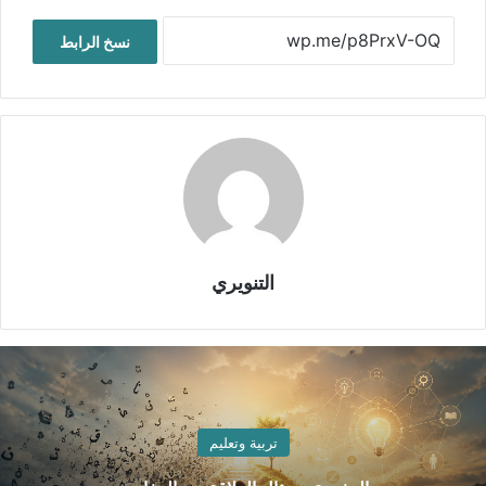
نسخ الرابط
التنويري
تربية وتعليم