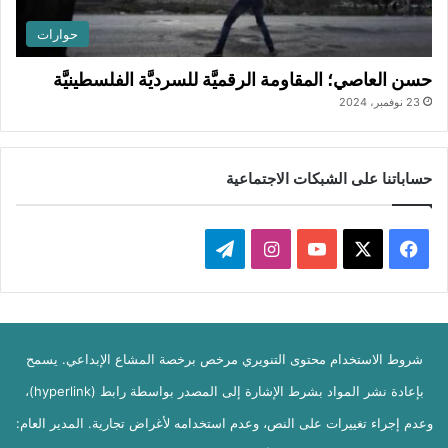
حوارات
حسن العاصي؛ المقاومة الرقميَّة للسرديَّة الفلسطينيَّة
23 نوفمبر، 2024
حساباتنا على الشبكات الاجتماعية
‫X
فيسبوك
‫YouTube
انستقرام
تيلقرام
شروط الاستخدام محتوى التنويري مرخص برخصة المشاع الإبداعي. يسمح
بإعادة نشر المواد بشرط الإشارة إلى المصدر بواسطة رابط (hyperlink)،
وعدم إجراء تغييرات على النص، وعدم استخدامه لأغراض تجارية. المدير العام: