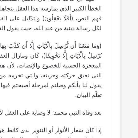
الخطأ الكبير الذي يمارسه هذا العقل بتجاهله
فهم النص، (أَفَلَا يَعْقِلُونَ) ولتدّليل على 
لكل رسالة دينية من عند الله، حيث يقول الق
(وَمَا مَنَعَنَا أَن نُّرْسِلَ بِالْآيَاتِ إِلَّا أَن كَذَّبَ بِهَا ا
نُرْسِلُ بِالْآيَاتِ إِلَّا تَخْوِيفًا)، كان وم
المعجزة الحسية للخضوع والإنصات، لأن هذا ا
التي تعيق حركته وحريته، والتي تحرمه من 
يقول لنا بأنكم وصلتم لمرحلة أصبحتم فيها ت
تعلّم البيان.
بعد وفاة النبي محمد؛ لا وصاية على العقل لأح
إذا كان شعار الأنوار أو التنوير لدى كانط