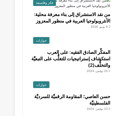
فكر وفلسفة
من نقد الاستشراق إلى بناء معرفة محلية:
الأنثروبولوجيا العربية في منظور المعزوز
9 يونيو، 2026
حوارات
المفكِّر الصادق الفقيه: على العرب
استكشاف إستراتيجيات للتغلُّب على التبعيَّة
والتخلُّف(2)
25 نوفمبر، 2024
حوارات
حسن العاصي؛ المقاومة الرقميَّة للسرديَّة
الفلسطينيَّة
23 نوفمبر، 2024