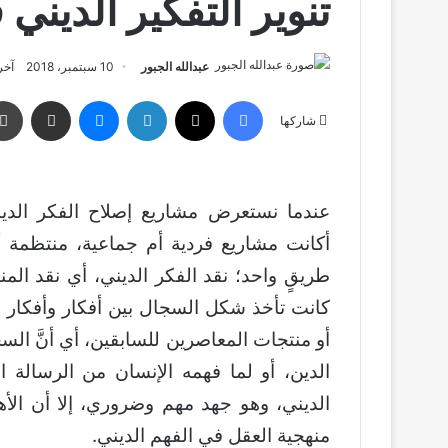
تنوير التفكير الديني 
عبدالله الجبور
10 سبتمبر، 2018
آخر تحد
فيسبوك
‫X
لينكدإن
ماسنجر
مشاركة عبر البريد
شاركها
عندما نستعرض مشاريع إصلاح الفكر الدين
أكانت مشاريع فردية أم جماعية، منتظمة أو 
طريقٍ واحد؛ نقد الفكر الديني، أي نقد الم
كانت تأخذ شكل السجال بين أفكار وأفكار أ
أو منتجات المعاصرين للسابقين، أي أنَّ ال
الدين، أو لما فهمه الإنسان من الرسالة ا
الديني، وهو جهد مهم وضروري، إلا أن الأهم
منهجية العقل في الفهم الديني.