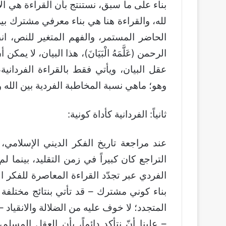
بناء على ما سبق، نستنتج بأن القراءة هي الأ
لله، والقراءة هنا هي بناء معرفي مشترك ب
الحاضر المستمر، والفهم المتغير للنص، ان
الرحمن (عَلَّمَهُ الْبَيَانَ)، هذا البيان، لا يم
عقل البيان، ويأتي فقط بالقراءة الفرداني
وهو؛ ماهي نسبة المخاطبة الفردية بين الله
ثانياً: الفردانية كأداة كونية:
عند مراجعة تاريخ الفكر الديني الإسلامي،
التراجع كان كبيراً في زمن التقليد، بينما ل
الفردي عبر تجدّد القراءة المعاصرة للفكر 
بناء كوني مشترك – قد تأتي بنتائج مختلفة أو
المتجدد؛ لا خوف عليه من الضلالة والانقياد –
– علينا أنّ نتأكد دائماً، بأن العقل المسل