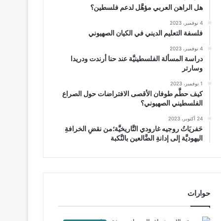
هل الراهن العربي مؤهَّل لدعم فلسطين؟
4 نوفمبر، 2023
فلسفة التعليم الديني في الكيان الصهيوني
4 نوفمبر، 2023
دراسة المسألة الفلسطينيَّة عند حنا أرندت ودريدا
وسارتر
1 نوفمبر، 2023
كيف حطَّم طوفان الأقصى الافتراضات حول الصراع
الفلسطيني الصهيوني؟
24 أكتوبر، 2023
حَفريَاتُ روجيه غارودي التَّاريخيَّة؛من نقضِ الخرافةِ
اليهوديَّة إلى إدانةِ الضَّالعين بالنَّكبة
حوارات