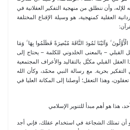
 للإله، وأن ننطلق من منهجية التفكير العقلانية في
الفردانية العقلية كمنهجية، هو وسيلة الإقناع المختلفة
رآن:
لْأَوَّلُونَ ۚ وَآتَيْنَا ثَمُودَ النَّاقَةَ مُبْصِرَةً فَظَلَمُوا بِهَا ۚ وَمَا
ازال العقل القبلي – بالمعنى الخلدوني للكلمة – يحتاج إلى
لعقل القبلي مكبَّل بالتقاليد والأعراف المجتمعية
التفكير بحرية. مع رسالة النبي محمّد، وكأن الله
عقلون، وهذا التعقل؛ أوصلنا إلى المكانة العليا في
د، هذا هو أهم مبدأ للتنوير الإسلامي
 هو أن تمتلك الشجاعة في استخدام عقلك، فإني أجد