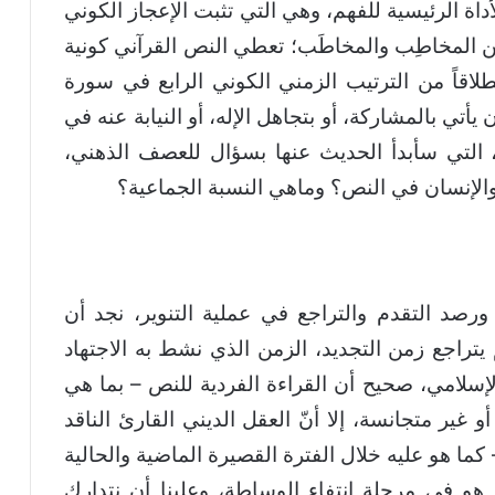
داة الرئيسية للفهم، وهي التي تثبت الإعجاز الكوني
ين المخاطِب والمخاطَب؛ تعطي النص القرآني كونية
طلاقاً من الترتيب الزمني الكوني الرابع في سورة
كن أن يأتي بالمشاركة، أو بتجاهل الإله، أو النيابة عنه في
ة، التي سأبدأ الحديث عنها بسؤال للعصف الذهني،
 والإنسان في النص؟ وماهي النسبة الجماعية؟
 ورصد التقدم والتراجع في عملية التنوير، نجد أن
م يتراجع زمن التجديد، الزمن الذي نشط به الاجتهاد
الإسلامي، صحيح أن القراءة الفردية للنص – بما هي
 غير متجانسة، إلا أنّ العقل الديني القارئ الناقد
 كما هو عليه خلال الفترة القصيرة الماضية والحالية
م، هو في مرحلة انتفاء الوساطة، وعلينا أن نتدارك