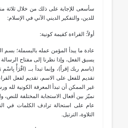
سأسعى للإجابة على ذلك من خلال ثلاثة من
للدين، والتفكير الديني الآني في الإسلام:
أولاً: القراءة كقيمة كونية:
عادة ما يبدأ المؤمن عمله بالبسملة؛ بسم الل
يسبق الفعل، وإذا نظرنا إلى مفتاح الرسالة ال
(باسم ربك إقراً)، وإنما تبدأ بــ (اقْرَأْ بِاسْ
تقديم للفعل على الاسم، تقديم لفعل القرا
غير الممكن أن تبدأ المعرفة الكونية لله ورسا
نميّز بين أفعال الاستجابة المختلفة للنص، وال
عام على استحالة ترادف الكلمات في الن
التلاوة، الترتيل.