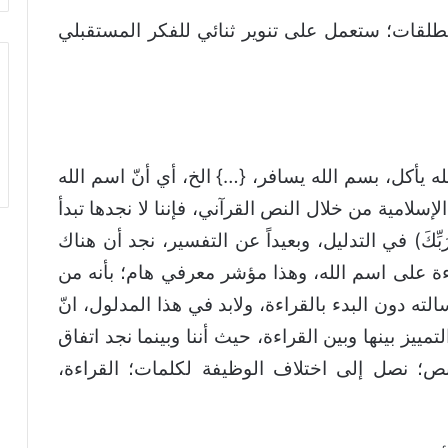
طلقات؛ ستعمل على تنوير ثنائي للفكر المستقبلي
ه يأكل، بسم الله يسافر، {…} الخ، أي أنّ اسم الله
إسلامية من خلال النص القرآني، فإننا لا نجدها تبدأ
مِ رَبِّكَ) في التدليل، وبعيداً عن التفسير، نجد أن هناك
ءة على اسم الله، وهذا مؤشر معرفي هام؛ بأنه من
لته دون البدء بالقراءة، ولابد في هذا المدلول، انّ
تمييز بينها وبين القراءة، حيث أننا وبينما نجد اتفاق
ص؛ نصل إلى اختلاف الوظيفة لكلمات؛ القراءة،