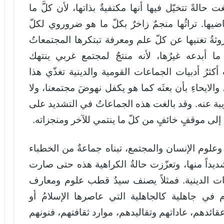
الةً تتخيّل فيها أنها مكتفيةٌ بذاتها، لأن كلَّ ما
يها. تراثُها منجمٌ زاخرٌ بكلّ ما هو ضروروي لكلّ
وثةُ تغنيها عن كلّ علم ومعرفة تبتكرها المجتمعاتُ
 أبدعه غيرُها، لأنه منتجٌ لمجتمع غربي ينتهك
 أكثرُ أدبيات الجماعات القومية والدينية تغذّي هذا
والايحاءِ بأن بعثَه كما هو يكفل نهوضَ مجتمعنا، ولا
بة عنه. وقد بالغت هذه الجماعاتُ في التشديد على
إلى موقفٍ خائفٍ من كلّ ما ينتمي للآخر ومنجزاته.
علوم الإنسان والمجتمع، تبناه جماعةٌ من الخطباء
 شديداً منها، وتعزّزت حالةُ الكراهية هذه حتى صارت
ات الدينية. فمثلاً يصنف سيدُ قطب علوم ومعارف
وم في جاهلية كالجاهلية التي عاصرها الإسلامُ أو
قائدهم، عاداتهم وتقاليدهم، موارد ثقافتهم، فنونهم