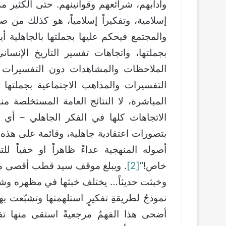
وآدابهم، شرائعهم وقوانينهم. حتى الكثير م
إسلامية، وتفكيراً إسلامياً، هو كذلك من صن
والمجتمع فيحكم عليها بجملتها بالجاهلية أ
بجملتها، واتجاهات تفسير التاريخ الإنسا
الملاحظات والمشاهدات دون التفسيرات ال
التفسيرات والمذاهب الاجتماعية بجملتها 
المباشرة، لا النتائج العامة المستخلصة منه
الاتجاهات كلها في الفكر الجاهلي – أي غير 
بتصورات اعتقادية جاهلية، وقائمة على هذه
أصوله المنهجية عداءً ظاهراً او خفياً ل
خاص!”
[2]
. ويبلغ موقف سيد قطب أقصى مدي
وخبثت حديثاً… يختلف خبثها في مظهره وشك
نموذجٌ لطريقةِ تفكيرٍ استلهمتها وتشبّعت به
أضحى هذا الفهمُ مرجعيةً استقى منها تف