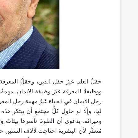
حقلُ العلم غيرُ حقل الدين، وحقلُ المعرفة 
ووظيفةُ المعرفة غيرُ وظيفة الايمان. مهمةُ
رجل الايمان في الحياة غيرُ مهمة رجل المعرفة. 
لها، وإلّا لو حاول كلُّ مجتمع أن يبتكر هذ
وميراثه، بدعوى أن العلومَ تأسرها بيئاتُ وث
مُتعذَّر لأن البشريةَ احتاجت لآلاف السنين 