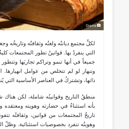
Drama
لكلِّ مجتمع ديانتُه ولغتُه وثقافتُه وتاريخُه 
التي ينفردُ بها. قوانينُ تطور المجتمعات كلي
جميعاً في أنها تنمو وتراكم تجاربَها وتتطور
وتنهار لو لم تتخلص من عوامل انهيارها. ال
ذاتها، وتشتركُ في العناصر الأساسية التي يُنتجُ 
منطقُ التاريخ وقوانينُه شاملة، لكن هناك 
بأنه استثناءٌ في حضارته وهويته ومعتقده وث
تاريخُ المجتمعات من قوانين، وثقافتُه تتفو
وهويتُه تنفرد بخصوصيات استثنائية. وظلّ الش