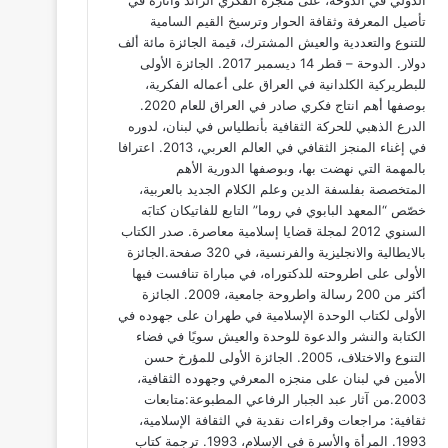
الدولي في الدوحة، على منجزه الفكري الرائد وآثاره في
تأصيل المعرفة وثقافة الحوار وترسيخ القيم السامية
للتنوع والتعددية والعيش المشترك، قيمة الجائزة مائة ألف
دولار. الدوحة – قطر 14 ديسمبر 2017. الجائزة الأولى
للبطريركية الكلدانية في العراق على أعماله الفكرية،
بوصفها أهم انتاج فكري صادر في العراق للعام 2020.
الدرع الذهبي للحركة الثقافية بأنطلياس في لبنان، لدوره
في إغناء المنجز الثقافي في العالم العربي، 2013. اعترافا
بالمهمة التي نهضت بها، وبوصفها الدورية الأهم
المتخصصة بفلسفة الدين وعلم الكلام الجديد بالعربية،
خصّص “المعهد البابوي في روما” التابع للفاتيكان كتابَه
السنوي 2012 لمجلة قضايا إسلامية معاصرة. صدر الكتاب
بالايطالية والانجليزية والفرنسية، في 320 صفحة.الجائزة
الأولى على اطروحته للدكتوراه، في مباراة تنافست فيها
أكثر من 200 رسالة واطروحة جامعية، 2009. الجائزة
الأولى لكتاب الوحدة الإسلامية في طهران على جهوده في
الكتابة والنشر والدعوة للوحدة والعيش سويًا في فضاء
التنوع والاختلاف، 2005. الجائزة الأولى للمؤرخ حسن
الأمين في لبنان على منجزه المعرفي وجهوده الثقافية،
2003.من آثار عبد الجبار الرفاعي المطبوعة:متابعات
ثقافية: مراجعات وقراءات نقدية في الثقافة الإسلامية،
1993. المرأة والأسرة في الإسلام، 1993. ترجمة كتاب