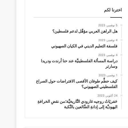
اخترنا لكم
5 نوفمبر، 2023
هل الراهن العربي مؤهَّل لدعم فلسطين؟
4 نوفمبر، 2023
فلسفة التعليم الديني في الكيان الصهيوني
4 نوفمبر، 2023
دراسة المسألة الفلسطينيَّة عند حنا أرندت ودريدا
وسارتر
1 نوفمبر، 2023
كيف حطَّم طوفان الأقصى الافتراضات حول الصراع
الفلسطيني الصهيوني؟
24 أكتوبر، 2023
حَفريَاتُ روجيه غارودي التَّاريخيَّة؛من نقضِ الخرافةِ
اليهوديَّة إلى إدانةِ الضَّالعين بالنَّكبة