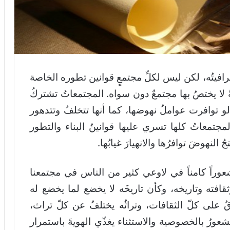
وجغرافيتُه، لكن ليس لكلِّ مجتمعٍ قوانين تطوره الخاصة
ةٌ لا يختصُ بها مجتمعٌ دون سواه. المجتمعاتُ تشتركُ
 لو توافرت عواملُ نهوضها، كما أنها تتخلفُ وتتدهور
مجتمعاتُ كلها تسري عليها قوانينُ البناء والتطور
النهوضَ توافرُها والانهيارَ غيابُها.
شعوراً كامناً في لاوعي كثير من الناس في مجتمعنا
قافته وتاريخه، وكأن تاريخَه لا يخضع لما يخضع له
قُ على كلّ الثقافات، وتراثُه يختلفُ عن كلّ تراث،
عورُ بالخصوصية والاستثناء يغذّي الهويةَ باستمرار