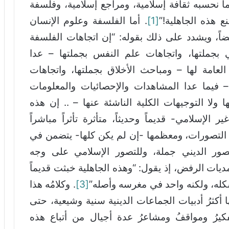
ما نحسبه ثقافة إسلامية، ومراجع إسلامية، وفلسفة
ع هذه الجاهلية!”
[1]
. أما الفلسفة وعلوم الإنسان
يضاً، ويشدد على ذلك بقوله: “إن اتجاهات الفلسفة
ني بجملتها، واتجاهات علم النفس بجملتها – عدا
عامة لها – ومباحث الأخلاق بجملتها، واتجاهات
– فيما عدا المشاهدات والإحصائيات والمعلومات
ا ولا التوجيهات الكلية الناشئة عنها – .. إن هذه
الإسلامي- قديماً وحديثاً، متأثرة تأثراً مباشراً
 التصورات، ومعظمها -إن لم يكن كلها- يتضمن في
لتصور الديني جملة، وللتصور الإسلامي على وجه
ات الرفض، إذ يقول: “وهذه الجاهلية خبثت قديماً
له، ولكنه واحد في مغرسه وأصله”
[3]
. وكلامُه هذا
ا أكثرُ أدبيات الجماعات الدينية سنية وشيعية، حتى
كيرُ ومواقفُ ومشاعرُ عدة أجيال من أتباع هذه