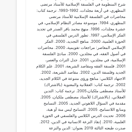
شرح المنظومة في الفلسفة الإسلامية للأستاذ مرتضى
المطهري، في أربعة مجلدات، 1992-1993. ترجمة كتاب:
محاضرات في الفلسفة الإسلامية للأستاذ مرتضى
المطهري، 1994. موسوعة مصادر النظام الإسلامي، في
عشرة مجلدات، 1996. منهج محمد باقر الصدر في تجديد
الفكر الإسلامي، 1997. تطور الدرس الفلسفي في
الحوزة العلمية، 2000. مناهج التجديد، 2000. الفكر
الإسلامي المعاصر: مراجعات تقويمية، 2000. محاضرات
في أصول الفقه، في مجلدين، 2000. مبادئ الفلسفة
الإسلامية، في مجلدين، 2001. جدل التراث والعصر،
2001. فلسفة الفقه ومقاصد الشريعة، 2001. علم الكلام
الجديد وفلسفة الدين، 2002. مقاصد الشريعة، 2002.
الاجتهاد الكلامي: مناهج ورؤى متنوعة في الكلام الجديد،
2002. ترجمة كتاب: العقلانية والمعنوية (بالاشتراك)
للأستاذ مصطفى ملكيان،2005. ترجمة كتاب: التدين
العقلاني، (بالاشتراك) للأستاذ مصطفى ملكيان، 2005.
مقدمة في السؤال اللاهوتي الجديد، 2005. التسامح
ومنابع اللاتسامح، 2005. التسامح ليس منة أو هبة،
2006. تحديث الدرس الكلامي والفلسفي في الحوزة
العلمية، 2010. إنقاذ النزعة الانسانية في الدين، 2012.
صدرت طبعته الثالثة 2019 بعنوان: الدين والنزعة