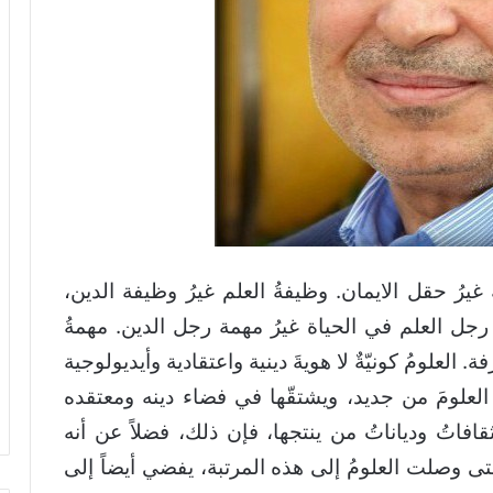
غيرُ حقل الايمان. وظيفةُ العلم غيرُ وظيفة الدين،
 رجل العلم في الحياة غيرُ مهمة رجل الدين. مهمةُ
العلومُ كونيّةٌ لا هويةَ دينية واعتقادية وأيديولوجية
ه العلومَ من جديد، ويشتقّها في فضاء دينه ومعتقده
قافاتُ ودياناتُ من ينتجها، فإن ذلك، فضلاً عن أنه
حتى وصلت العلومُ إلى هذه المرتبة، يفضي أيضاً إلى