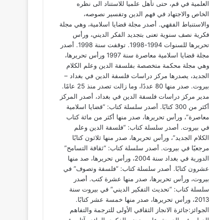
العلمية في قم، حتى تأهل علميا للاستناد الى نظره
الخاص والاجتهاد في فهم الدين وتفسير نصوصه،
والاستنباط الفقهي. أصدر مجلة قضايا اسلامية، وهي مجلة
فكرية نصف سنوية تعنى بتجديد الفكر الديني، ورأس
تحريرها للسنوات 1994-1998. توقفت سنة 1998. أصدر
مجلة قضايا اسلامية معاصرة سنة 1997 ورأس تحريرها،
وهي مجلة محكمة متخصصة بفلسفة الدين وعلم الكلام
الجديد، يصدرها مركز دراسات فلسفة الدين في بغداد –
بيروت. صدر منها 80 عددًا، وما زالت تصدر منذ 25 عامًا.
مدير مركز دراسات فلسفة الدين في بغداد، أصدر المركز
أكثر من 300 كتابًا. أصدر سلسلة كتاب: “قضايا اسلامية
معاصرة”، ورأس تحريرها، صدر منها أكثر من مائة كتاب
في بيروت. أصدر سلسلة كتاب: “فلسفة الدين وعلم
الكلام الجديد”، ورأس تحريرها، صدر منها ثلاثون كتابًا
مرجعيًا في بيروت. أصدر سلسلة كتاب: “ثقافة التسامح”
الدورية في بغداد سنة 2004، ورأس تحريرها، صد منها
عشرون كتابًا. أصدر سلسلة كتاب: “فلسفة وتصوف” في
بيروت، ورأس تحريرها، صدر منها عشرة كتب. أصدر
سلسلة كتاب: “تحديث التفكير الديني” في بيروت سنة
2013، ورأس تحريرها، صدر منها خمسة عشر كتابًا.
الجوائز:جائزة الانجاز الثقافي الأولى للترجمة والتفاهم