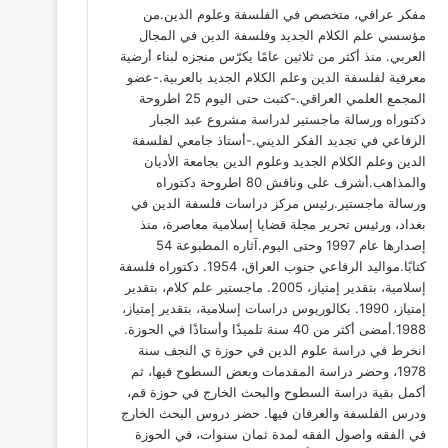
مفكر عراقي، ‏متخصص في الفلسفة وعلوم الدين.من
مؤسسي علم الكلام الجديد وفلسفة الدين في المجال
العربي. منذ أكثر من ثلاثين عامًا يكرّس منجزه لبناء أرضية
معرفية لفلسفة الدين وعلم الكلام الجديد بالعربية.-عضو
المجمع العلمي العراقي.-كتبت حتى اليوم 25 اطروحة
دكتوراه ورسالة ماجستير لدراسة مشروع عبد الجبار
الرفاعي في تجديد الفكر الديني.-أستاذ جامعي لفلسفة
الدين وعلم الكلام الجديد وعلوم الدين بجامعة الأديان
والمذاهب.أشرف على وناقش 80 اطروحة دكتوراه
ورسالة ماجستير.رئيس مركز دراسات فلسفة الدين في
بغداد، ورئيس تحرير مجلة قضايا إسلامية معاصرة، منذ
إصدارها عام 1997 وحتى اليوم.آثاره المطبوعة 54
كتابًا.مواليد الرفاعي جنوب العراق، 1954. دكتوراه فلسفة
إسلامية، بتقدير إمتياز، 2005. ماجستير علم کلام، بتقدير
إمتياز، 1990. بكالوريوس دراسات إسلامية، بتقدير إمتياز،
1988.أمضى أكثر من 40 سنة تلميذًا وأستاذًا في الحوزة.
انخرط في دراسة علوم الدين في حوزة ي النجف سنة
1978، وحضر دراسة المقدمات وبعض السطوح فيها، ثم
أكمل بقية دراسة السطوح والبحث الخارج في حوزة قم،
ودرس الفلسفة والعرفان فيها. حضر دروس البحث الخارج
في الفقه واصول الفقه لمدة ثمان سنوات، في الحوزة