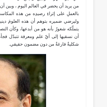
من يريد أن يحضر في العالم اليوم ، وبين أن
بالعملِ على إثراءِ رصيدِه من هذه المكا
وليرضي ضميره بتوهم أن هذه العلومَ دينية
يتملّكه شعورٌ بأنه هو من أبدعها، وكأن النصوص
أن نسقيها إلى أيّ علم ومعرفة تتبدّل فجأة
شكليةٌ فارغةٌ من دون مضمون حقيقي.