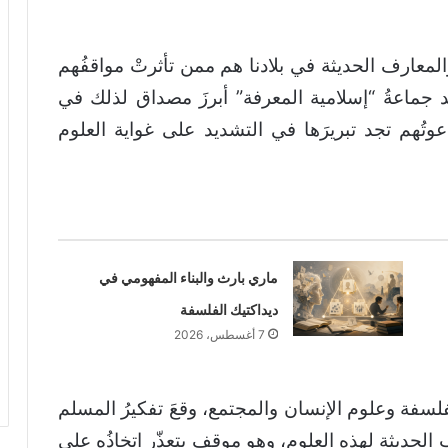
المعارف الحديثة في بلادنا هم ممن تأثرتْ مواقفُهم
د جماعةُ “إسلامية المعرفة” أبرزَ مصداق لذلك في
وتُهم تجد تبريرَها في التشديد على غواية العلوم
ماري بارث والبناء المفهومي في
ديداكتيك الفلسفة
7 أغسطس، 2026
لسفة وعلوم الإنسان والمجتمع، وقعَ تفكيرُ المسلم
 الحديثة لهذه العلوم، وهو موقف يتعذّر اتخاذُه على