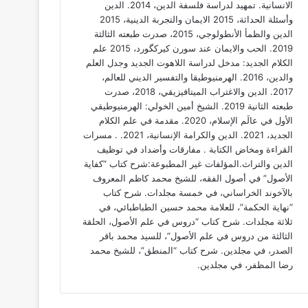
الانسانية. تمهيد لدراسة فلسفة الدين، 2014. الدين
وأسئلة الحداثة، 2015 الايمان والتجربة الدينية، 2015
الدين والظمأ الأنطولوجي، 2015، صدرت طبعته الثالثة
2019. الحب والايمان عند سورن كيركگورد، 2015 علم
الكلام الجديد: مدخل لدراسة اللاهوت الجديد وجدل العلم
والدين، 2016. الهرمنيوطيقا والتفسير الديني للعالم،
2017. الدين والاغتراب الميتافيزيقي، 2018، صدرت
طبعته الثانية 2019. الشيخ أمين الخولي: الهرمنيوطيقي
الأول في عالَم الإسلام، 2020. مقدمة في علم الكلام
الجديد، 2021. الدين والكرامة الإنسانية، 2021. . مسرات
القراءة ومخاض الكتابة . ⁠مفارقات وأضداد في توظيف
الدين والتراث.المؤلفات غير المطبوعة:شرح كتاب “كفاية
الأصول” في أصول الفقه، للشيخ محمد كاظم المعروف
بالآخوند الخراساني، في خمسة مجلدات. شرح كتاب
“نهاية الحكمة”، للعلامة محمد حسين الطباطبائي، في
ثلاثة مجلدات. شرح كتاب “دروس في علم الأصول، الحلقة
الثالثة من دروس في علم الأصول”، للسيد محمد باقر
الصدر، في مجلدين. شرح كتاب “المنطق”، للشيخ محمد
رضا المظفر، في مجلدين.