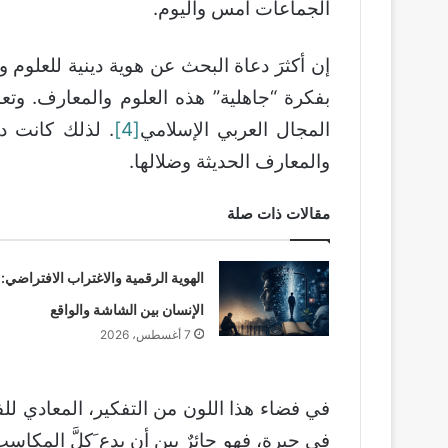
الجماعات أمس واليوم.
إن أكثرَ دعاة البحث عن هوية دينية للعلوم و
بفكرة “جاهلية” هذه العلوم والمعارف. وتع
المجال العربي الإسلامي
[4]
. لذلك كانت دع
والمعارف الحديثة وضلالها.
مقالات ذات صلة
الهوية الرقمية والاغتراب الافتراضي:
الإنسان بين الشاشة والواقع
7 أغسطس، 2026
في فضاء هذا اللون من التفكير، المعادي للف
في حيرة، فهو حائرٌ بين أن يدع َكلَّ المكاسب