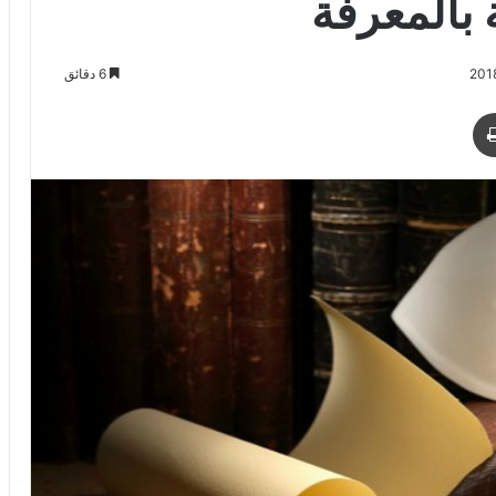
َة بالمعرفة
6 دقائق
طباعة