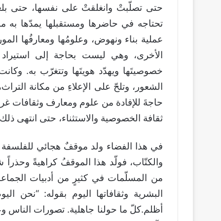
حتى تصلّبتْ وانغلقتْ على نفسها، حتى بلغت ح
تحتاجه في حاضرها ومستقبلها يمدّها به ماض
عملية بناء ونهوض، وعلومُها ومعارفُها المور
الأخرى، وهي ليست بحاجة إلى استيراد ما
خصوصيتَها ويهدّد هويتَها وتتغرّب به. وكانت
الشعور، وتلحّ على الإعلاءِ من مكانة التراث، 
حاجةَ للإفادة من علوم ومعارف وثقافات غري
ثقافة الخصوصية والاستثناء، حتى انتهى ذلك 
في هذا الفضاء ولد موقفٌ هجائي للفلسفة و
والكتّاب، فولّد هذا الموقفُ كراهيةً وحذراً
من المسلّمات في كثيرٍ من أدبيات الجماع
البشرية وثقافاتها اليوم بقوله: “نحن الي
أظلم.كلّ ما حولنا جاهلية. تصورات الناس وع