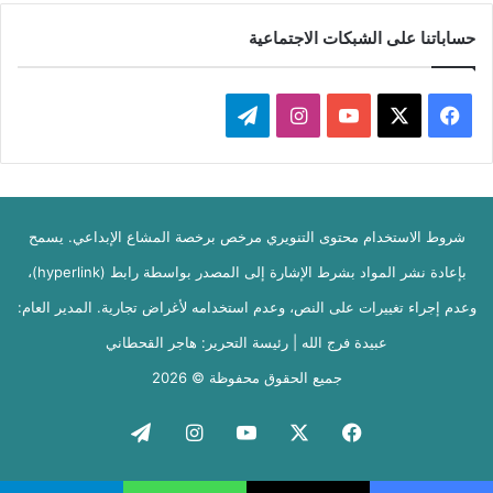
حساباتنا على الشبكات الاجتماعية
ف
ا
ت
ي
X
Y
ن
ي
س
o
س
ل
شروط الاستخدام محتوى التنويري مرخص برخصة المشاع الإبداعي. يسمح
ب
u
ت
ق
بإعادة نشر المواد بشرط الإشارة إلى المصدر بواسطة رابط (hyperlink)،
و
T
ق
ر
وعدم إجراء تغييرات على النص، وعدم استخدامه لأغراض تجارية. المدير العام:
ك
u
ر
ا
عبيدة فرج الله | رئيسة التحرير: هاجر القحطاني
b
ا
م
جميع الحقوق محفوظة © 2026
e
م
فيسبوك
‫X
‫YouTube
انستقرام
تيلقرام