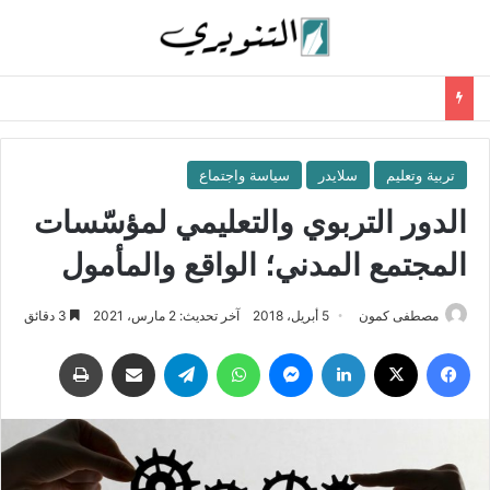
تربية وتعليم
سلايدر
سياسة واجتماع
الدور التربوي والتعليمي لمؤسّسات
المجتمع المدني؛ الواقع والمأمول
مصطفى كمون
5 أبريل، 2018
آخر تحديث: 2 مارس، 2021
3 دقائق
فيسبوك
‫X
لينكدإن
ماسنجر
واتساب
تيلقرام
مشاركة عبر البريد
طباعة