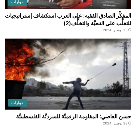
حوارات
المفكِّر الصادق الفقيه: على العرب استكشاف إستراتيجيات
للتغلُّب على التبعيَّة والتخلُّف(2)
25 نوفمبر، 2024
حوارات
حسن العاصي؛ المقاومة الرقميَّة للسرديَّة الفلسطينيَّة
23 نوفمبر، 2024