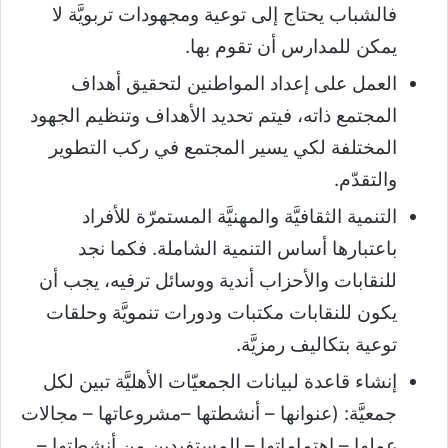
فالشباب يحتاج إلى توعية ومجهودات تربويَّة لا
يمكن للمدارس أن تقوم بها.
العمل على إعداد المواطنين لتحقيق أهداف
المجتمع ذاته، فيتم تحديد الأهداف وتنظيم الجهود
المختلفة لكي يسير المجتمع في ركب التطوير
والتقدّم.
التنمية الثقافيَّة والمهنيَّة المستمرّة للأفراد
باعتبارها أساس التنمية الشاملة. فكما نجد
للنقابات والأحزاب أندية ووسائل ترفيه، يجب أن
يكون للنقابات مكتبات ودورات تنمويَّة وحلقات
توعية بتكاليف رمزيَّة.
إنشاء قاعدة لبيانات الجمعيّات الأهليَّة تبين لكل
جمعيَّة: (عنوانها – أنشطتها –مشروعاتها – مجالات
عملها – اهتماماتها – المستفيدين من أنشطتها –