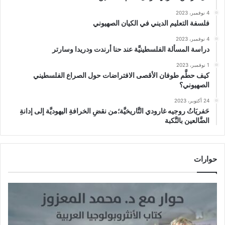
4 نوفمبر، 2023
فلسفة التعليم الديني في الكيان الصهيوني
4 نوفمبر، 2023
دراسة المسألة الفلسطينيَّة عند حنا أرندت ودريدا وسارتر
1 نوفمبر، 2023
كيف حطَّم طوفان الأقصى الافتراضات حول الصراع الفلسطيني
الصهيوني؟
24 أكتوبر، 2023
حَفريَاتُ روجيه غارودي التَّاريخيَّة؛من نقضِ الخرافةِ اليهوديَّة إلى إدانةِ
الضَّالعين بالنَّكبة
حوارات