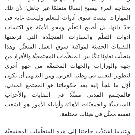
يحتاجه المرء ليصبح إنسانًا متعلمًا غير جاهل
؛ لأن تلك
المهارات ليست سوى أدوات للتعلم وليست غاية في
حدّ ذاتها. بل أصبح التعلّم ومحو الأميّة هو اكتساب
أدوات التعلّم والمهارات المتجدِّدة التي فرضتها
التقنيات الحديثة لمواكبة سوق العمل المتغيِّر. وهذا
يتطلّب تعاونًا تامًّا بين المنظّمات المجتمعيَّة والأفراد من
جهة والوزارات والجهات المختصَّة من جهةٍ أخرى
لتطوير التعليم في وطننا العربي. ومن البديهي أن يكون
أوّل ما نلجأ إليه بعد حكوماتنا هو المجتمع المدني،
فالمجتمع المدني ممثّلًا في النقابات والأحزاب
السياسيَّة والجمعيّات الأهليّة وأولياء الأمور هو الشعب
نفسه ممثَّل في هيئات مختلفة.
وعندما اشتدَّت حاجتنا إلى هذه المنظّمات المجتمعيَّة