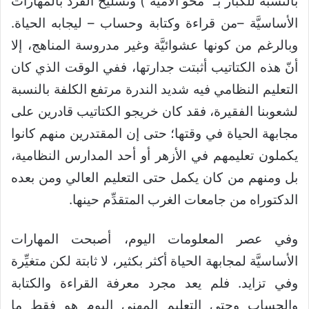
بالنسبة للكبار بـ “محو الأمية”) وتسليح الفرد بالمهارات
الأساسيَّة –من قراءة وكتابة وحساب – ليجابه الحياة.
وبالرغم من كونها عشوائيَّة وغير مدروسة المناهج، إلا
أنّ هذه الكتاتيب أثبتت جدارتها، ففي الوقت الذي كان
التعليم النظامي فيه شديد الندرة مرتفع الكلفة بالنسبة
لشعوبنا الفقيرة، فقد كان خريجو الكتاتيب قادرين على
مجابهة الحياة في وقتها؛ حتى إن المقتدرين منهم كانوا
يكملون تعليمهم في الأزهر أو أحد المدارس النظامية،
بل ومنهم من كان يكمل حتى التعليم العالي ومن بعده
الدكتوراه من جامعات الغرب المتقدِّم حينها.
وفي عصر المعلومات اليوم، أصبحت المهارات
الأساسيَّة لمجابهة الحياة أكثر بكثير، لا ثابتة لكن متغيِّرة
وفي تزايد. ف
لم يعد مجرد معرفة القراءة والكتابة
والحساب وحتى التعليم المهني اليوم هو فقط ما