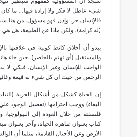
سنجد أن المسؤولية كمفهوم سيظهر نتيجة 
شيء عاطل لا فكر ولا إرادة فيها… ما كان 
فالإنسان حر، وإذن فهو مسؤول. من هنا سيعل
(له كرامة)، ولكن ماذا عن الطبيعة، هل هي غ
يبدو أن أخلاق كانط كونية في علاقتها با
والمستقبل (أي تهتم بالحاضر). حين جاء ها
الواجب للإنسان وغير الإنسان، فلكي لا ند
الرحمن من حيث أن كل شيء له قيمة وغائية
إن الحياة كشكل من أشكال الحرية (النبات 
البقاء) ووجب احترامها (تفضيل الوجود علي 
فلسفته من خلال العودة إلى البيولوجيا، و
كتاب بعنوان ظاهرة الحياة، وآخر بعنوان م
الأرض وعن الأجيال القادمة، مثلما أن ال