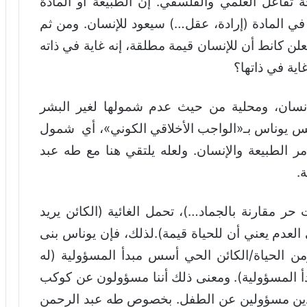
تفاعل العلمي والفلسفي. إن الطبيعة أو المادة
في المادة (إرادة، عقل…) سيعود للإنسان. ومن ثم
ن كانط أن للإنسان قيمة مطلقة، إنه غاية في ذاته
اية في ذاتها؟
لإنسان، ومحلية من حيث عدم شمولها لغير البشر
نس يوناس بـ«الواجب الأخلاقي الكوني»، أي شمول
مر الطبيعة والإنسان. ولعله يلتقي هنا مع طه عبد
.
حر مقارنة بالجماد…)، تحمل الغائية (الكائن يريد
العدم يعني أن للحياة قيمة).لذلك، فإن يوناس بنى
من الحياة/الكائن الحي أسس مبدأ المسؤولية (له
بدأ المسؤولية). ومعنى ذلك أننا مسؤولون عن كوكب
والدين مسؤولين عن الطفل. بخصوص طه عبد الرحمن