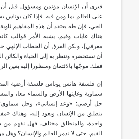
فيرى أن الإنسان مؤتمن ومسؤول قبل أن يخ
على العالم بما ومن فيه. فإذا كان يوناس يس
الحي، فإن طه يعتقد أن هذه المفاهيم ثاوية
هناك غايات وقيم. يشبه الأمر قوالب كا
معرفي]، ولكن الفرق أن الخطاب الإلهي حو
أن نستحضره وننظر به إلى الحياة والكائن 
فعلك موجَّها بالائتمان ومنظورا إليه بعين ال
إن فلسفة هانس يوناس فلسفة أرضية المص
سماوية وغايتها الأرض والسماء معا، والمس
حل أرضي؛ «وعد إنساني»، وحل سماوي؛ 
ينطلق من الإنسان ويعود إليه، وهناك «مفا
واحدة، والمنطلق مختلف. فهل نفهم من ذلك 
القيم، حتى لا ندمر العالم والإنسان؟ وهل من