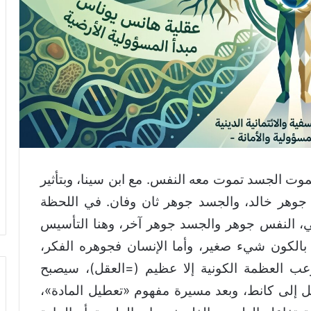
ت الجسد تموت معه النفس. مع ابن سينا، وبتأثير
س جوهر خالد، والجسد جوهر ثان وفان. في اللحظة
لكي، النفس جوهر والجسد جوهر آخر، وهنا التأسيس
 بالكون شيء صغير، وأما الإنسان فجوهره الفكر،
عب العظمة الكونية إلا عظيم (=العقل)، سيصبح
تقل إلى كانط، وبعد مسيرة مفهوم «تعطيل المادة»،