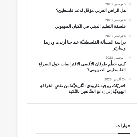
5 نوفمبر، 2023
هل الراهن العربي مؤهَّل لدعم فلسطين؟
4 نوفمبر، 2023
فلسفة التعليم الديني في الكيان الصهيوني
4 نوفمبر، 2023
دراسة المسألة الفلسطينيَّة عند حنا أرندت ودريدا
وسارتر
1 نوفمبر، 2023
كيف حطَّم طوفان الأقصى الافتراضات حول الصراع
الفلسطيني الصهيوني؟
24 أكتوبر، 2023
حَفريَاتُ روجيه غارودي التَّاريخيَّة؛من نقضِ الخرافةِ
اليهوديَّة إلى إدانةِ الضَّالعين بالنَّكبة
حوارات