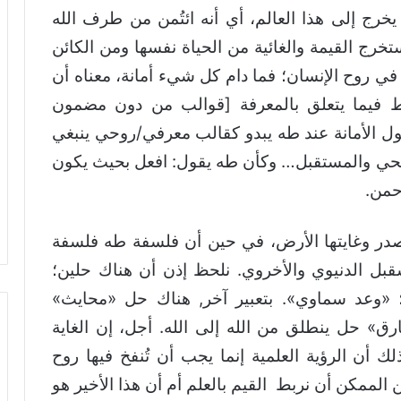
رج إلى هذا العالم، أي أنه ائتُمن من طرف الله
تخرج القيمة والغائية من الحياة نفسها ومن الكائن
 في روح الإنسان؛ فما دام كل شيء أمانة، معناه أن
نط فيما يتعلق بالمعرفة [قوالب من دون مضمون
ل الأمانة عند طه يبدو كقالب معرفي/روحي ينبغي
الحي والمستقبل… وكأن طه يقول: افعل بحيث يكون
رحمن.
در وغايتها الأرض، في حين أن فلسفة طه فلسفة
قبل الدنيوي والأخروي. نلحظ إذن أن هناك حلين؛
«وعد سماوي». بتعبير آخر, هناك حل «محايث»
رق» حل ينطلق من الله إلى الله. أجل، إن الغاية
أن الرؤية العلمية إنما يجب أن تُنفخ فيها روح
 الممكن أن نربط القيم بالعلم أم أن هذا الأخير هو