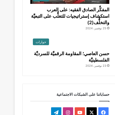
المفكِّر الصادق الفقيه: على العرب
استكشاف إستراتيجيات للتغلُّب على التبعيَّة
والتخلُّف(2)
25 نوفمبر، 2024
حوارات
حسن العاصي؛ المقاومة الرقميَّة للسرديَّة
الفلسطينيَّة
23 نوفمبر، 2024
حساباتنا على الشبكات الاجتماعية
‫X
فيسبوك
‫YouTube
انستقرام
تيلقرام