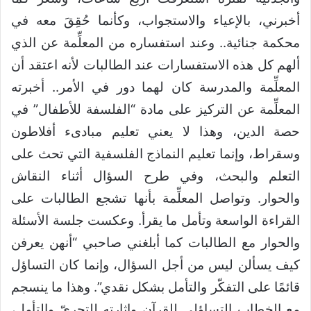
أخبرني، بالإعياء والاستجواب، وكأنما حُقِقَ معه في
محكمة جنائية.. وعند استفساره من المعلِّمة عن الذي
ألهم كل هذه الاستفسارات عند الطالبات لأنه اعتقد أن
المعلِّمة والمدرسة كان لهما دور في الأمر.. أخبرته
المعلِّمة عن التركيز على مادة “الفلسفة للأطفال” في
حصة الدين، وهذا لا يعني تعليم مبادىء أفلاطون
وسقراط، وإنما تعليم النماذج الفلسفية التي تحث على
التعلم والبحث، وفي طرح السؤال أثناء النقاش
والحوار. وتواصل المعلِّمة بأنها تشجع الطالبات على
القراءة الواسعة وتأمل ما يقرأ. وعكست جلسة الأسئلة
والحوار مع الطالبات كما أبلغني صاحبي “أنهن يعرفن
كيف يسألن ليس من أجل السؤال، وإنما كان التساؤل
قائمًا على التفكّر والتأمل بشكل نقدي”. وهذا ما ينسجم
مع الخطاب التساؤلي للقرآن وإثارته للتحريّ والتأمل،