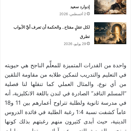
إدوارد سعيد
2 أغسطس، 2026
لكل عقلٍ مفتاح.. والحكمة أن تعرف أيَّ الأبواب
تطرق
29 يوليو، 2026
واحدة من القدرات المتميزة للمعلِّم الناجح هي حيويته
في التعليم والتدريب لتمكين طلابه من مقاومة التلقين
من أي نوع، والمثال العملي كما تنقلها لنا فصلية
“المسلم الناقد” الصادرة في لندن باللغة الانكليزية، أنه
في مدرسة ثانوية ولطلبة تتراوح أعمارهم بين 11 و18
عاماً كشفت نسبة 1:4 رغبة الطلبة في فائدة الدروس
الدينية، حيث أبدى كثيرون منهم رغبتهم بذلك كونها
تمنحهم الفرصة للتعبير عن آرائهم، وتطوير مهارات