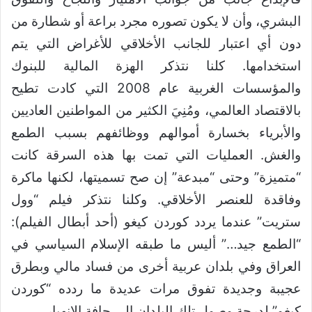
البشري، وأن لا يكون تصوره مجرد براعة أو شطارة من
دون أي اعتبار للجانب الأخلاقي للأغراض التي يتم
استخدامها. كلنا نتذكر الهزة المالية للبنوك
والمؤسسات الغربية عام 2008 التي كادت تطيح
بالاقتصاد العالمي، ومُنِيَ الكثير من المواطنين العاديين
والأبرياء بخسارة أموالهم ووظائفهم بسبب الطمع
والغش. العمليات التي تمت بها هذه السرقة كانت
“متميزة” وحتى “مبدعة” إن صح تسميتها، لكنها ماكرة
وفاقدة للعنصر الأخلاقي. وكلنا نتذكر فيلم “وول
ستريت” عندما يردد كوردن كيغو (أحد أبطال الفيلم):
“الطمع جيد…” أليس ما طبقه الإسلام السياسي في
العراق وفي بلدان عربية أخرى من فساد مالي وبطرق
عجيبة وجديدة تفوق مرات عديدة ما ردده “كوردن
كيغو” لدرجة وصول تلك البلدان إلى حافة الانهيار.