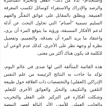
واستخدام- بدلاً من ذلك- الفعل والخبرة المباشرة
والرصد والإدراك والاستقراء كوسائل لكسب المعرفة
العميقة. ويطلق بالمقابل على عوائق التفكّر والفهم
السليم تسمية “أصنام” التي تحاول البحث عن أدلة
لدعم الأفكار المسبقة، ورؤية ما يتوقع المرء أن يرى،
واعتقاد ما يريد المرء أن يصدقه، والتعميم، وتفضيل
نظرة أو وجهة نظر على الأخرى، كذلك عدم الوعي أن
للكلمة قد يكون هناك أكثر من معنى.
هذه القائمة المتألقة التي لها صدى في عالم اليوم،
تؤكد ما جاءت به النتائج الرئيسة من علم النفس
الإدراكي (العقلي) والتخصصات ذات العلاقة حول طبيعة
التلقين والتكييف والتحيّز والعوائق الأخرى للتعلم.
وشكلت أفكاره في التركيز على الفعل والتجريب
والجانب العملي للأمور، الأثر البالغ لعصر النهضة