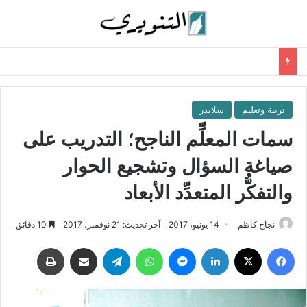
تربية وتعليم
سلايدر
سمات المعلِّم الناجح؛ التدريب على
صياغة السؤال وتشجيع الحوار
والتفكُّر المتعدِّد الأبعاد
نجاح كاظم
14 يونيو، 2017
آخر تحديث: 21 نوفمبر، 2017
10 دقائق
فيسبوك
‫X
لينكدإن
ماسنجر
واتساب
تيلقرام
مشاركة عبر البريد
طباعة