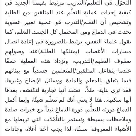
التحوّل في التعليم/التدريب مرتبط بفهمنا الجديد في
كيفية إحداث عملية التعلّم عند المتلقين من الطلبة
وتشخيص أن التعلم/التدرب هو عملية تغيير عضوية
تحدث في الدماغ ومن المحتمل كل الجسد. التعلم، كما
يقول علماء النفس، يرتبط بالضرورة في إعادة اتصال
مسارات الأعصاب (يمتلكها الطلبة)عند وصولهم
صفوف التعليم/التدريب، وتزداد هذه العملية عمقًا
عندما يتفاعل المتلقين/المتعلمين جسدياً مع بيئاتهم
فيما يتعلق بالمعلم والمادة ووسائل الإيضاح وغيرها.
فقد ترى بناية، مثلاً، تعتقد أنها تجارية لتكتشف بعدها
أنها سكنية.. هذا لا يعني أنك لم تتعلَّم شيئًا، وإنما أكمل
الدماغ دورته للتعلُّم. دورة الدماغ تبدأ مع خبرات صلدة
وملاحظات بسيطة وتستمر بالتأمّلات التي تربطها مع
الأشياء المعروفة سلفًا، لذا يجب أخذ أعلاه وعادات