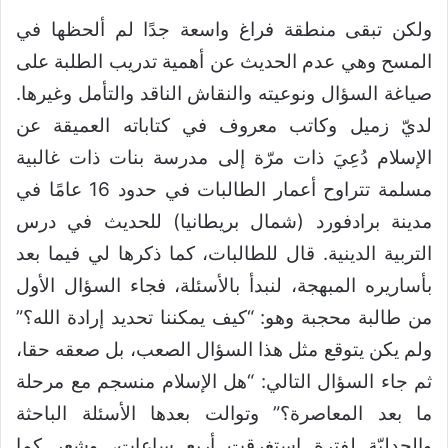
ولكن تبقى منطقة فراغ واسعة جدًا لم ألحظها في
المسح وهي عدم الحديث عن أهمية تدريب الطلبة على
صياغة السؤال ونوعيته والنقاش الناقد والتأمل وغيرها.
لديّ زميل وكاتب معروف في كتاباته العميقة عن
الإسلام دُعِيَ ذات مرّة إلى مدرسة بنات ذات غالبية
مسلمة تتراوح أعمار الطالبات في حدود 16 عامًا في
مدينة برادفورد (شمال بريطانيا) للحديث في درس
التربية الدينية. قال للطالبات، كما ذكرها لي فيما بعد
بأساريره المبهجة، لنبدأ بالأسئلة، فجاء السؤال الأول
من طالبة محجبة وهو: “كيف يمكننا تحديد إرادة الله؟”
ولم يكن يتوقع مثل هذا السؤال الصعب، بل صعقه حقا،
ثم جاء السؤال التالي: “هل الإسلام منسجم مع مرحلة
ما بعد المعاصرة؟” وتوالت بعدها الأسئلة الباحثة
والجدليّة لفترة استغرقت أربع ساعات، وشعر كما