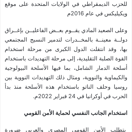
للحزب الديمقراطي في الولايات المتحدة على موقع
ويكيليكس في عام 2016م
وعلى الصعيد المادي يقــوم بعــض الفاعليــن بإغــراق
دولــة معينــة بالمخــدرات لتدمير النسيج المجتمعي
بها، وقد انتقلت الدول الكبرى من مرحلة استخدام
القوة الصلبة التقليدية، إلى مرحلة التهديدات باستخدام
أسلحة الدمار الشامل، بما فيها الأسلحة البيولوجية
والكيماوية والنووية، ومثال ذلك التهديدات النووية بين
روسيا وحلف الناتو باستخدام هذه الأسلحة منذ بدأ
الحرب في أوكرانيا في 24 فبراير 2022م.
استخدام الجانب النفسي لحماية الأمن القومي
يتطلب الأمن القومي المصري والعربي ضرورة