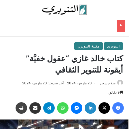
التنويري
مكتبة التنويري
كتاب خالد غازي “عقول خفيَّة”
أيقونة للتنوير الثقافي
صلاح شعير
23 مارس، 2024
آخر تحديث: 23 مارس، 2024
9 دقائق
فيسبوك
‫X
لينكدإن
ماسنجر
واتساب
تيلقرام
مشاركة عبر البريد
طباعة