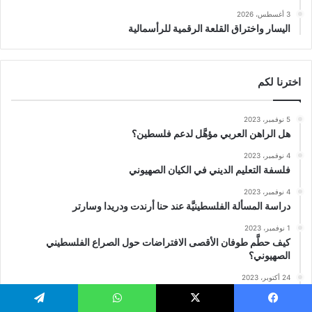
3 أغسطس، 2026
اليسار واختراق القلعة الرقمية للرأسمالية
اخترنا لكم
5 نوفمبر، 2023
هل الراهن العربي مؤهَّل لدعم فلسطين؟
4 نوفمبر، 2023
فلسفة التعليم الديني في الكيان الصهيوني
4 نوفمبر، 2023
دراسة المسألة الفلسطينيَّة عند حنا أرندت ودريدا وسارتر
1 نوفمبر، 2023
كيف حطَّم طوفان الأقصى الافتراضات حول الصراع الفلسطيني
الصهيوني؟
24 أكتوبر، 2023
حَفريَاتُ روجيه غارودي التَّاريخيَّة؛من نقضِ الخرافةِ اليهوديَّة إلى إدانةِ
الضَّالعين بالنَّكبة
يسبوك
‫X
واتساب
تيلقرام