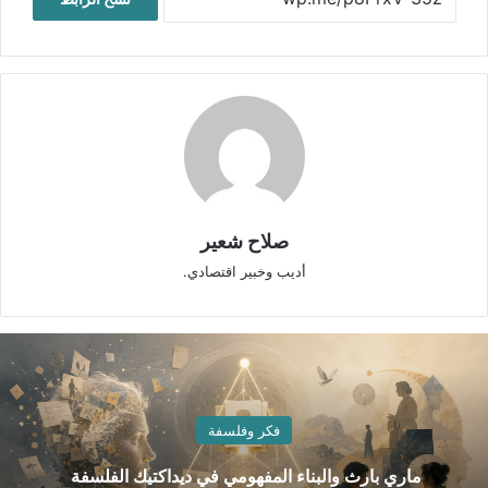
صلاح شعير
أديب وخبير اقتصادي.
فكر وفلسفة
ماري بارث والبناء المفهومي في ديداكتيك الفلسفة