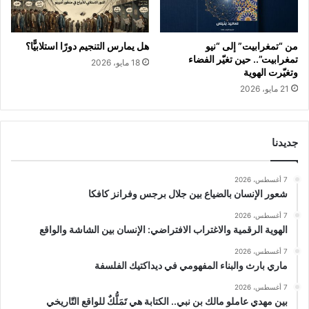
من “تمغرابيت” إلى “نيو
هل يمارس التنجيم دورًا استلابيًّا؟
تمغرابيت”.. حين تغيّر الفضاء
18 مايو، 2026
وتغيّرت الهوية
21 مايو، 2026
جديدنا
7 أغسطس، 2026
شعور الإنسان بالضياع بين جلال برجس وفرانز كافكا
7 أغسطس، 2026
الهوية الرقمية والاغتراب الافتراضي: الإنسان بين الشاشة والواقع
7 أغسطس، 2026
ماري بارث والبناء المفهومي في ديداكتيك الفلسفة
7 أغسطس، 2026
بين مهدي عاملو مالك بن نبي.. الكتابة هي تَمَلُّكٌ للواقع التّاريخي