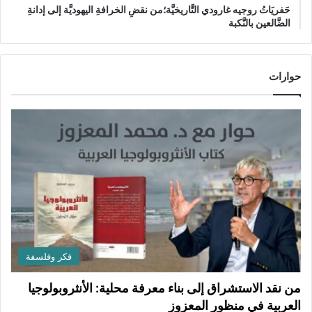
حَفريَاتُ روجيه غارودي التَّاريخيَّة؛من نقضِ الخرافةِ اليهوديَّة إلى إدانةِ
الضَّالعين بالنَّكبة
حوارات
فكر وفلسفة
من نقد الاستشراق إلى بناء معرفة محلية: الأنثروبولوجيا
العربية في منظور المعزوز