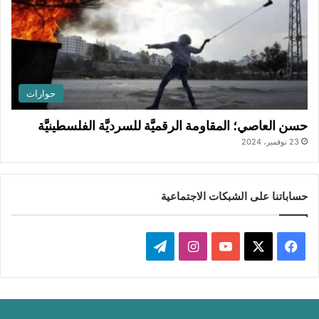
حوارات
حسن العاصي؛ المقاومة الرقميَّة للسرديَّة الفلسطينيَّة
23 نوفمبر، 2024
حساباتنا على الشبكات الاجتماعية
‫X
فيسبوك
‫YouTube
انستقرام
تيلقرام