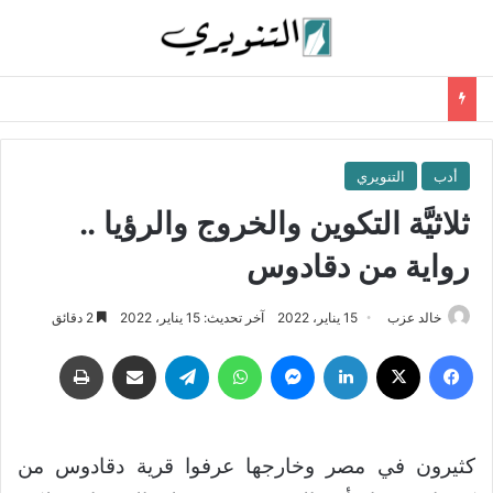
أدب
التنويري
ثلاثيَّة التكوين والخروج والرؤيا ..
رواية من دقادوس
خالد عزب
15 يناير، 2022
آخر تحديث: 15 يناير، 2022
2 دقائق
فيسبوك
‫X
لينكدإن
ماسنجر
واتساب
تيلقرام
مشاركة عبر البريد
طباعة
كثيرون في مصر وخارجها عرفوا قرية دقادوس من