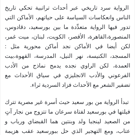
الرواية سرد تاريخي عبر أحداث تراتبية تحكي تاريخ
الناس وانعكاسات السياسة على حياتهم، الأماكن التي
تدور فيها الرواية متعدِّدة ما بين بورسعيد، دقادوس،
المنصورة،القاهرة، الأقصر، الكويت، لبنان، ميت غمر،
لكن أيضا في الأماكن نجد أماكن محورية مثل :
المسجد، الكنيسة، نهر النيل، المدرسة، القهوة،بيت
العمدة، لكن الراوي نجده يدمج نماذج من الأدب
الفرعوني والأدب الانجليزي في سياق الأحداث مع
تضفير الشعر مع الأحداث فزاد السردية ثراء.
تبدأ الرواية من بور سعيد حيث أسرة غير مصرية تترك
فيلتها في بورسعيد لفتاة سرعان ما تتزوج من نجار آتٍ
من الصعيد لينجبا ولد وبنتين هما القبضاي ورباب و
عتاب، ومع التهجير الذي حل ببورسعيد عقب هزيمة