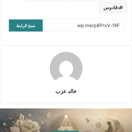
دقادوس
نسخ الرابط
خالد عزب