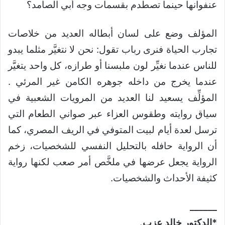
عنفوانها حينما تصطدم بقسمات وجه أبي الصامد؟
المؤلف وضع على لسان أبطاله العديد من خلاصات
تجارب الحياة فنرى رباب تقول: نحن لا نتغيَّر مثلما يبدو
للناس عندما نغيِّر لون ملبسنا أو طرازه، كل واحد يتغيَّر
عندما يخرج من داخله جوهره الكامن غير المرئي .
المؤلِّف يسعيد لنا العديد من المرويات الشعبية في
سياق روايته وطقوس العزاء عبر صواني الطعام التي
ترسل لعدة أيام لبيت المتوفي في الريف المصري، كما
أن الرواية حافله بالتحليل النفسي للشخصيات، زخم
الرواية يجعل عرضها في ملخَّص أمر صعب لكنها رواية
كثيفة الأحداث والشخصيات.
______
*الدكتور خالد عزب.