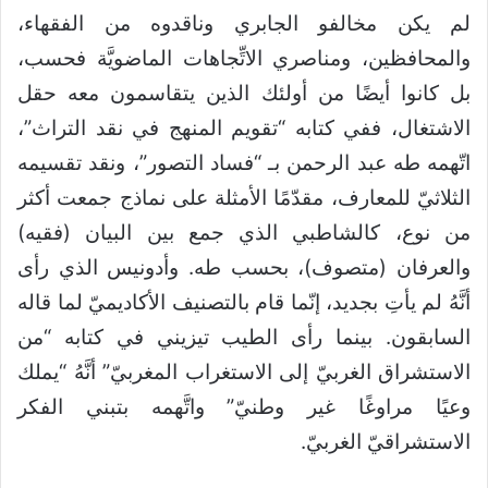
لم يكن مخالفو الجابري وناقدوه من الفقهاء،
والمحافظين، ومناصري الاتِّجاهات الماضويَّة فحسب،
بل كانوا أيضًا من أولئك الذين يتقاسمون معه حقل
الاشتغال، ففي كتابه “تقويم المنهج في نقد التراث”،
اتّهمه طه عبد الرحمن بـ “فساد التصور”، ونقد تقسيمه
الثلاثيّ للمعارف، مقدّمًا الأمثلة على نماذج جمعت أكثر
من نوع، كالشاطبي الذي جمع بين البيان (فقيه)
والعرفان (متصوف)، بحسب طه. وأدونيس الذي رأى
أنَّهُ لم يأتِ بجديد، إنّما قام بالتصنيف الأكاديميّ لما قاله
السابقون. بينما رأى الطيب تيزيني في كتابه “من
الاستشراق الغربيّ إلى الاستغراب المغربيّ” أنَّهُ “يملك
وعيًا مراوغًا غير وطنيّ” واتَّهمه بتبني الفكر
الاستشراقيّ الغربيّ.