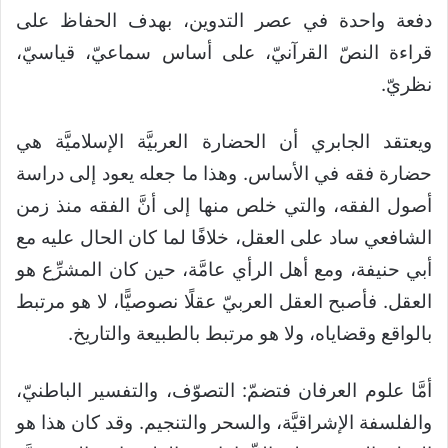
دفعة واحدة في عصر التدوين، بهدف الحفاظ على
قراءة النصّ القرآنيّ، على أساس سماعيّ
، قياسيّ،
نظريّ.
ويعتقد الجابري أن الحضارة العربيَّة الإسلاميَّة هي
حضارة فقه في الأساس. وهذا ما جعله يعود إلى دراسة
أصول الفقه، والتي خلص منها إلى أنَّ الفقه منذ زمن
الشافعي ساد على العقل، خلافًا لما كان الحال عليه مع
أبي حنيفة، ومع أهل الرأي عامَّة، حين كان المشرِّع هو
العقل. فأصبح العقل العربيّ عقلًا نصوصيًّا، لا هو مرتبط
بالواقع وقضاياه، ولا هو مرتبط بالطبيعة والتاريخ.
أمَّا علوم العرفان فتضمّ: التصوّف، والتفسير الباطنيّ،
والفلسفة الإشراقيَّة، والسحر والتنجيم. وقد كان هذا هو