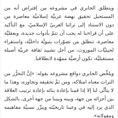
وينطلق الجابري في مشروعه من إفتراض أنه من
المستحيل تحقيق نهضة عربيَّة إسلاميَّة معاصرة من
دون الاستناد إلى تراثنا العربيّ الإسلاميّ، مع التأكيد
على أن قراءتنا له يجب أن تتمّ بأدوات جديدة، وبعقليَّة
معاصرة، تنطلق من تصوّرات بنيويَّة داخليَّة، واستقراء
لحيثيَّات الموروث، من أجل تشييد ثقافة عربيَّة أصيلة
مستقبليَّة، تكون أرضيَّة ممهّدة لانطلاقنا.
ويلخِّص الجابري دوافع مشروعه بقوله: «إنَّ التحرُّر من
التراث معناه امتلاكه، ومن ثمَّ تحقيقه وتجاوزه، وهذا ما
لا يتأتَّى لنا إلا إذا قمنا بإعادة بنائه بإعادة ترتيب العلاقة
بين أجزائه من جهة، وبينه وبيننا من جهة أخرى، بالشكل
الذي يرد إليه في وعينا تاريخيّته ويبرِّر نسبيَّة مفاهيمه
ومقولاته»
.