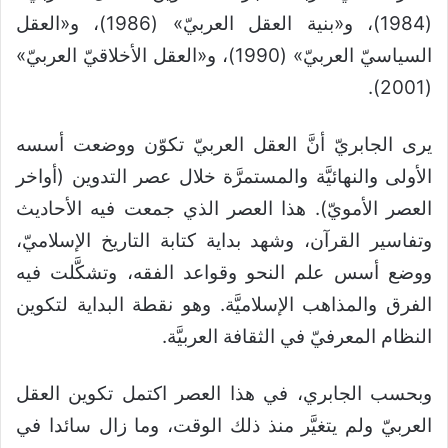
(1984)، و«بنية العقل العربيّ» (1986)، و«العقل
السياسيّ العربيّ» (1990)، و«العقل الأخلاقيّ العربيّ»
(2001).
يرى الجابريّ أنَّ العقل العربيّ تكوّن ووضعت أسسه
الأولى والنهائيَّة والمستمرَّة خلال عصر التدوين (أواخر
العصر الأمويّ). هذا العصر الذي جمعت فيه الأحاديث
وتفاسير القرآن، وشهد بداية كتابة التاريخ الإسلاميّ،
ووضع أسس علم النحو وقواعد الفقه، وتشكَّلت فيه
الفرق والمذاهب الإسلاميَّة. وهو نقطة البداية لتكوين
النظام المعرفيّ في الثقافة العربيَّة.
وبحسب الجابري، في هذا العصر اكتمل تكوين العقل
العربيّ ولم يتغيَّر منذ ذلك الوقت، وما زال سائدا في