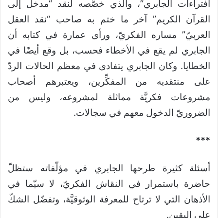
افتراءات الجابري”، والذي خصَّصه لنقد “مدخل إلى
القرآن الكريم” آخر ما ختم به صاحب “نقد العقل
العربيّ” مساره الفكريّ، ورأى عمارة في كتابه أن
الجابري لم يقع في الأخطاء فحسب، بل وقع أيضًا في
الخطايا. وكان الجابري يتفادى في معظم الحالات الردّ
على منتقديه من المفكِّرين، ويعتبرهم أصحاب
مشروعات فكريَّة مماثلة لمشروعه، وليس من
الضروريّ الدخول معهم في سجالات.
***
أسئلة كثيرة طرحها الجابري في مؤلّفاته ستظلّ
حاضرة باستمرار في النقاش الفكريّ، لا سيّما في
الأذهان التي لا ترتاح للمعرفة الوثوقيَّة، وتفضّل الشكّ
على اليقين.