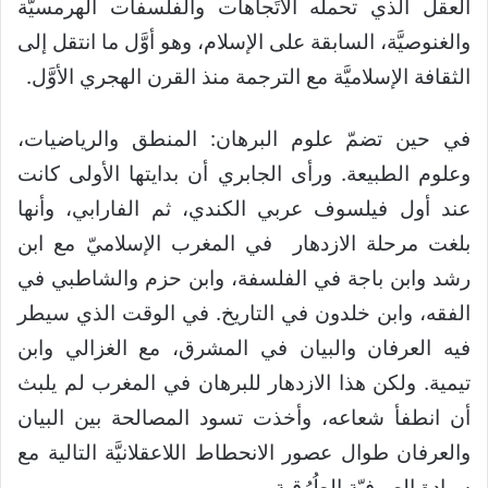
العقل الذي تحمله الاتِّجاهات والفلسفات الهرمسيَّة
والغنوصيَّة، السابقة على الإسلام، وهو أوَّل ما انتقل إلى
الثقافة الإسلاميَّة مع الترجمة منذ القرن الهجري الأوَّل.
في حين تضمّ علوم البرهان: المنطق والرياضيات،
وعلوم الطبيعة. ورأى الجابري أن بدايتها الأولى كانت
عند أول فيلسوف عربي الكندي، ثم الفارابي، وأنها
بلغت مرحلة الازدهار في المغرب الإسلاميّ مع ابن
رشد وابن باجة في الفلسفة، وابن حزم والشاطبي في
الفقه، وابن خلدون في التاريخ. في الوقت الذي سيطر
فيه العرفان والبيان في المشرق، مع الغزالي وابن
تيمية. ولكن هذا الازدهار للبرهان في المغرب لم يلبث
أن انطفأ شعاعه، وأخذت تسود المصالحة بين البيان
والعرفان طوال عصور الانحطاط اللاعقلانيَّة التالية مع
سيادة الصوفيّة الطُرُقية.