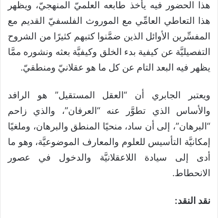
هذا الحضور فيه يأخذ طابعه العلميّ المنهجيّ، ويظهر
هذا التعاطي العامِّي مع الموروث الفلسفيّ القديم مع
المفسِّرين الأوائل الذين ضمَّنوا كتبهم كثيرًا من الشروح
التفصيليَّة عن كيفية بدء الخلق وكيفيَّة بعثه ونشوره ممَّا
يظهر فيه البعد التام عن كل ما هو عقلانيّ ومنطقيّ.
ويعتبر الجابري أن “العقل المستقيل” هو الرافد
والأساس الذي تطوَّر عنه “العرفان”، والذي زاحم
“البرهان”، إلى أن ساد، منحيًا المنطق والبرهان، وملغيًا
إمكانيَّة التأسيس للعلوم والمعارف الموضوعيَّة، وهو ما
أدى إلى سيادة اللاعقلانيَّة والدخول في عصور
الانحطاط.
نقد النقد: