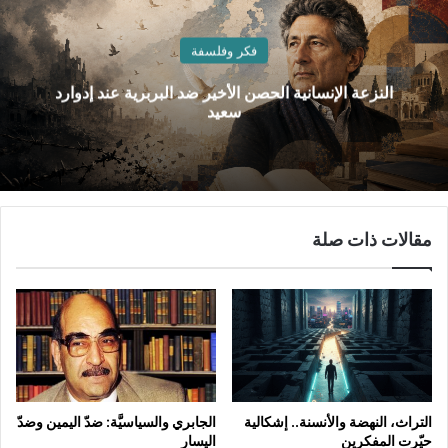
فكر وفلسفة
النزعة الإنسانية الحصن الأخير ضد البربرية عند إدوارد
سعيد
مقالات ذات صلة
التراث، النهضة والأنسنة.. إشكالية
الجابري والسياسيَّة: ضدّ اليمين وضدّ
حيّرت المفكرين
اليسار