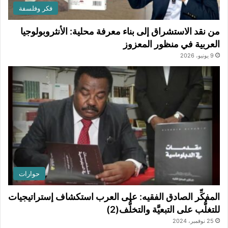
فكر وفلسفة
من نقد الاستشراق إلى بناء معرفة محلية: الأنثروبولوجيا
العربية في منظور المعزوز
9 يونيو، 2026
حوارات
المفكِّر الصادق الفقيه: على العرب استكشاف إستراتيجيات
للتغلُّب على التبعيَّة والتخلُّف(2)
25 نوفمبر، 2024