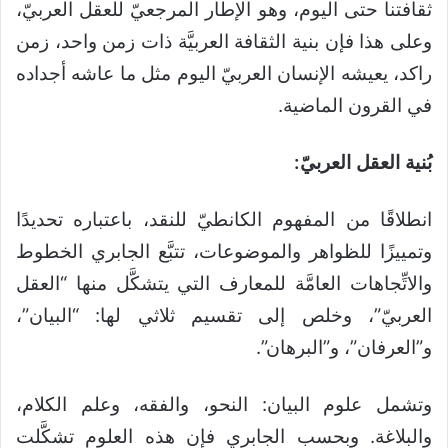
ثقافتنا حتى اليوم، وهو الإطار المرجعيّ للعقل العربيّ،
وعلى هذا فإن بنية الثقافة العربيَّة ذات زمن واحد، زمن
راكد، يعيشه الإنسان العربيّ اليوم مثل ما عاشه أجداده
في القرون الماضية.
بُنية العقل العربيّ:
انطلاقًا من المفهوم الكانطيّ للنقد، باعتباره تحديدًا
وتمييزًا للظواهر والموضوعات، تتبَّع الجابري الخطوط
والاتِّجاهات العامَّة للمعارف التي يتشكَّل منها “العقل
العربيّ”، وخلص إلى تقسيم ثلاثي لها: “البيان”،
و”العرفان”، و”البرهان”.
وتشمل علوم البيان: النحو، والفقه، وعلم الكلام،
والبلاغة. وبحسب الجابري فإن هذه العلوم تشكَّلت