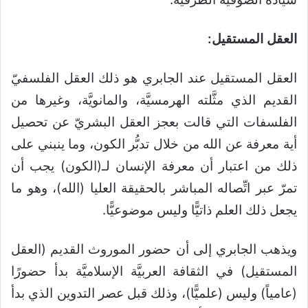
العقل المستقيل:
العقل المستقيل عند الجابري هو ذلك العقل الفلسفيّ
القديم الذي مثَّلته الهرمسيَّة، والمانويَّة، وغيرها من
الفلسفات التي قالت بعجز العقل البشريّ عن تحصيل
أية معرفة عن الله من خلال تدبُّر الكون، وما ينبني على
ذلك من اعتبار أن معرفة الإنسان لـ(الكون) يجب أن
تمرّ عبر اتِّصاله المباشر بالحقيقة العليا (الله)، وهو ما
يجعل ذلك العلم ذاتيًّا وليس موضوعيًّا.
ويذهب الجابري إلى أن حضور الموروث القديم (العقل
المستقيل) في الثقافة العربيَّة الإسلاميَّة بدأ حضورًا
(عامياً) وليس (علميًّا)، وذلك قبل عصر التدوين الذي بدأ