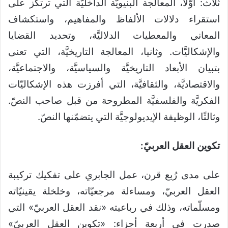
ثلاث: أوَّلًا، المعالجة البنيويَّة الداخليَّة التي ترتكز على
استقراء دلالات الألفاظ والمفاهيم، واستكشاف
المعاني والمعطيات الدلاليَّة، وتحديد القضايا
والإشكاليَّات. وثانيا، المعالجة التاريخيَّة، التي تعنى
بتبيان الأبعاد التاريخيَّة والسياسيَّة، والاجتماعيَّة،
والاقتصاديَّة، والثقافيَّة، التي أفرزت هذه الإشكاليّات
الفكريَّة والفلسفيَّة المطروحة من قبل صاحب النصّ.
وثالثًا، الوظيفة الإيديولوجيَّة التي يتضمّنها النصّ.
تكوين العقل العربيّ:
على مدى رُبع قرن، عمل الجابري على تفكيك تركيبة
العقل العربيّ، ومساءلة مرجعيّاته، وخلخلة يقينيّاته
ومسلّماته، وذلك في رباعيته «نقد العقل العربيّ» التي
صدرت في أربعة أجزاء: «تكوين العقل العربيّ»