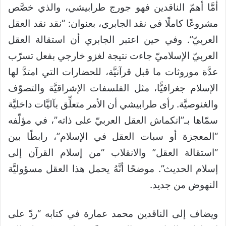
أمَّا أهمّ الناقدين فهو جورج طرابيشي، والذي خصَّص
مشروعًا كاملًا في نقد الجابري، بعنوان: “نقد نقد العقل
العربيّ”. وفي حين اعتبر الجابري أن استقالة العقل
العربيّ الإسلاميّ جاءت نتيجة لغزو خارجي بفعل تسرّب
عدَّة موروثات ما قبل قرآنيَّة، للحضارات التي امتدَّ لها
الإسلام جغرافيًّا، مثل الفلسفات الإشراقيَّة والتصوّف
والغنوصيَّة. رأى طرابيشي أن الأمر متعلِّق بآليَّات داخليَّة
سمّاها بـ”انكماش العقل العربيّ على ذاته”، في مؤلّفه
“المعجزة أو سبات العقل في الإسلام”، رابطًا بين
“استقالة العقل” والانقلاب “من إسلام القرآن إلى
إسلام الحديث”. موضحًا أنَّهُ يحمل هذا العقل مسؤوليَّة
النهوض من جديد.
ويضاف إلى الناقدين محمد عمارة في كتابه “ردّ على