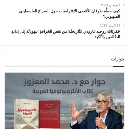
1 نوفمبر، 2023
كيف حطَّم طوفان الأقصى الافتراضات حول الصراع الفلسطيني
الصهيوني؟
24 أكتوبر، 2023
حَفريَاتُ روجيه غارودي التَّاريخيَّة؛من نقضِ الخرافةِ اليهوديَّة إلى إدانةِ
الضَّالعين بالنَّكبة
حوارات