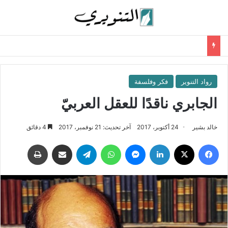
رواد التنوير
فكر وفلسفة
الجابري ناقدًا للعقل العربيّ
خالد بشير
24 أكتوبر، 2017
آخر تحديث: 21 نوفمبر، 2017
4 دقائق
فيسبوك
‫X
لينكدإن
ماسنجر
واتساب
تيلقرام
مشاركة عبر البريد
طباعة