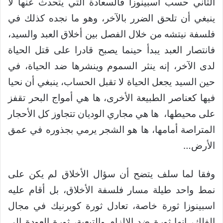
الثاني حسب اسبينوزا فالسعادة التي يتحدث عنها لا
ينبغي أن تلحق الضرر بالآخر، وهو ما نجده كذلك في
فلسفة نيتشه من خلال الفصل بين أخلاق العبد والسيد،
فانتصار العبد يبدأ حينما يصبح قادرا على قتل الحياة
لدى الآخر، إنه ينثر السموم وينشرها ضد الحياة، في
حين السيد يجعل الحياة لا تقبل الحساب، ينبغي أن نحيا
فيها كعناصر الطبيعة الأخرى، ها هي أمواج البحر تقفز
على محيطها، ها هي مجاري الوديان تتجاوز كل الأحجار
المتراصة أمامها، ها هو الشجر يرمي بجذوره في عمق
الأرض…
وفقا لما سلف يتضح أن سؤال الأخلاق لم يكن على
نمط واحد طيلة مسار فلسفة الأخلاق، بل أقام عليه
اسبينوزا ثورة خاصة، تعادل ثورة كوبرنيك في مجال
الفلك، إنها ثورة ضد الإلزام والتبعية، ثورة العودة إلى