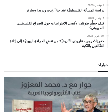
4 نوفمبر، 2023
دراسة المسألة الفلسطينيَّة عند حنا أرندت ودريدا وسارتر
1 نوفمبر، 2023
كيف حطَّم طوفان الأقصى الافتراضات حول الصراع الفلسطيني
الصهيوني؟
24 أكتوبر، 2023
حَفريَاتُ روجيه غارودي التَّاريخيَّة؛من نقضِ الخرافةِ اليهوديَّة إلى إدانةِ
الضَّالعين بالنَّكبة
حوارات