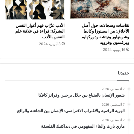
نقاشات وسجالات حول أَصل
الأدب عرَّاب فهم أغوار النفس
الأخلاق؛ بين اسبينوزا وكانط
البشريَّة؛ قراءة في علاقة علم
وشوبنهاور ونيتشه ودوركهايم
النفس بالأدب
وبرغسون وفرويد
3 أبريل، 2024
16 يونيو، 2024
جديدنا
7 أغسطس، 2026
شعور الإنسان بالضياع بين جلال برجس وفرانز كافكا
7 أغسطس، 2026
الهوية الرقمية والاغتراب الافتراضي: الإنسان بين الشاشة والواقع
7 أغسطس، 2026
ماري بارث والبناء المفهومي في ديداكتيك الفلسفة