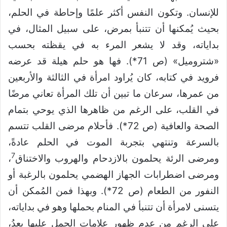
للإنسان. وتكون النفس أكثر علمًا وإحاطة في الحلم،
بحيث يُمكنها أن تتنبأ بمرض، على سبيل المثال، في
بداياته، وقد لا يشعر المرء به في يقظته بحسب
«شتروميل» (ص 71*). فها هو حلم هيلة قد عرضه
فرويد في كتابه، كان يُراود امرأة في الثالثة والأربعين
من عمرها، سرعان ما تبين أن تلك المرأة تعاني مرضًا
في القلب، على الرغم من ظاهرها الذي يوحي بتمام
الصحة والعافية (ص 72*). فأحلام مرضى القلب تتسم
بالسرعة وتنتهي بتجربة الموت في الحلم عادةً،
7
ومرضى الرئة يحلمون بالازدحام والهروب والاختناق
،
ومرضى اضطرابات الجهاز الهضمي يحلمون بالرغبة أو
النفور من الطعام (ص 72*). وبهذا فمن المُمكن أن
يتسنى لامرأة أن تتنبأ في المنام بحملها وهو في بداياته،
على الرغم من عدم ظهور علامات الحمل عليها بعدُ،