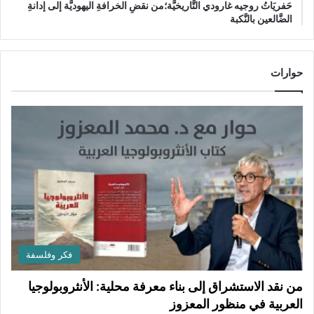
حَفريَاتُ روجيه غارودي التَّاريخيَّة؛من نقضِ الخرافةِ اليهوديَّة إلى إدانةِ
الضَّالعين بالنَّكبة
حوارات
فكر وفلسفة
من نقد الاستشراق إلى بناء معرفة محلية: الأنثروبولوجيا
العربية في منظور المعزوز