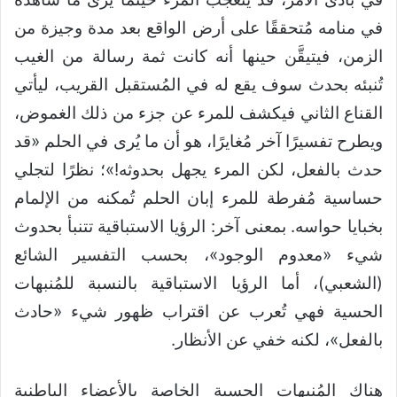
في منامه مُتحققًا على أرض الواقع بعد مدة وجيزة من
الزمن، فيتيقَّن حينها أنه كانت ثمة رسالة من الغيب
تُنبئه بحدث سوف يقع له في المُستقبل القريب، ليأتي
القناع الثاني فيكشف للمرء عن جزء من ذلك الغموض،
ويطرح تفسيرًا آخر مُغايرًا، هو أن ما يُرى في الحلم «قد
حدث بالفعل، لكن المرء يجهل بحدوثه!»؛ نظرًا لتجلي
حساسية مُفرطة للمرء إبان الحلم تُمكنه من الإلمام
بخبايا حواسه. بمعنى آخر: الرؤيا الاستباقية تتنبأ بحدوث
شيء «معدوم الوجود»، بحسب التفسير الشائع
(الشعبي)، أما الرؤيا الاستباقية بالنسبة للمُنبهات
الحسية فهي تُعرب عن اقتراب ظهور شيء «حادث
بالفعل»، لكنه خفي عن الأنظار.
هناك المُنبهات الحسية الخاصة بالأعضاء الباطنية