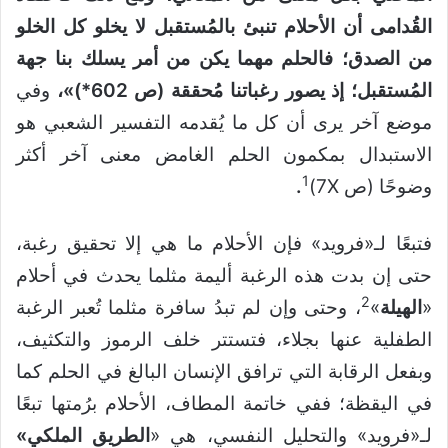
القُدامى أن الأحلام تنبئ بالمُستقبل لا يخلو كل الخلو
من الصدق؛ فالحلم مهما يكن من أمر يسلك بنا جهة
المُستقبل؛ إذ يصور رغباتنا مُحققة (ص 602*)»،
وفي
موضع آخر يرى أن كل ما يُقدمه التفسير الشعبي هو
الاستبدال بمكمون الحلم الغامض معنى آخر أكثر
1
وضوحًا (ص 7X)
.
فتبعًا لـ«فرويد» فإن الأحلام ما هي إلا تحقيق رغبة،
حتى إن بدت هذه الرغبة أليمة مثلما يحدث في أحلام
2
«
الهيلة
»
، وحتى وإن لم تبدُ سافرة مثلما تُعبر الرغبة
الطفلية عنها بجلاء، فتستتر خلف الرموز والتكثيف،
وبفعل الرقابة التي ترافق الإنسان البالغ في الحلم كما
في اليقظة؛ ففي خاتمة المطاف، الأحلام برُمتها تبعًا
لـ«فرويد» والتحليل النفسي، هي «
الطريق الملكي»