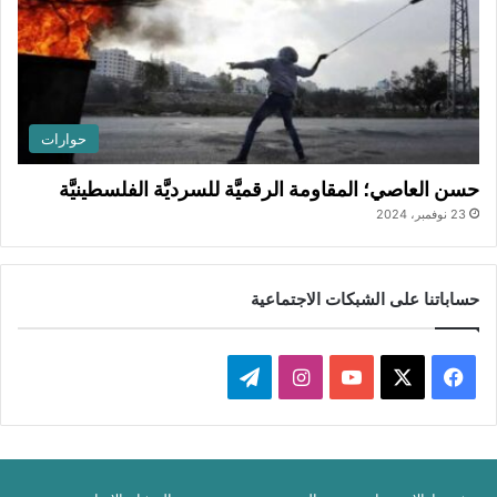
حوارات
حسن العاصي؛ المقاومة الرقميَّة للسرديَّة الفلسطينيَّة
23 نوفمبر، 2024
حساباتنا على الشبكات الاجتماعية
‫X
فيسبوك
‫YouTube
انستقرام
تيلقرام