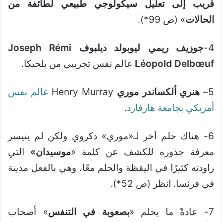
قريب إلى تعليل سيكولوجي طبيعي لطائفة من
الحالات
» (ص 99*).
4-
جوزيف ريمي ليوبولد ديلبوف
Joseph Rémi
Léopold Delbœuf
عالم نفس تجريبي من بلجيكا.
5–
هنري ألكساندر موري
Henry Murray
عالم نفس
أمريكي
بجامعة هارفارد
.
6- هناك حلم آخر لـ«موري» ذكروي ولكن لم يتيسر
معرفة جذوره للكشف عن كلمة «
موسيدان»
التي
راودته كثيرًا في اليقظة والحلم معًا، وهي بالفعل مدينة
في فرنسا. انظر (ص 52*).
7- عادةً ما يحلم «
بصعوبة في التنفس
» أصحاب