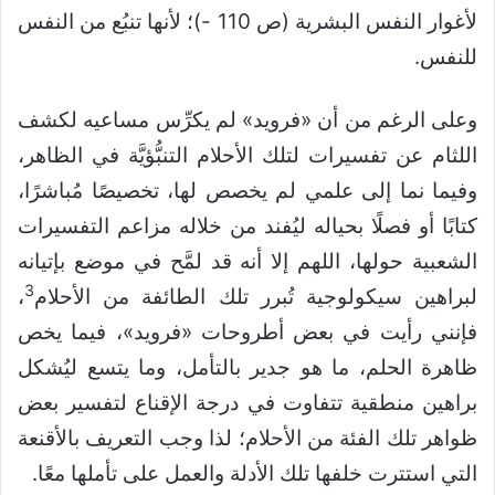
لأغوار النفس البشرية (ص 110 -)؛ لأنها تنبُع من النفس
للنفس.
وعلى الرغم من أن «فرويد» لم يكرِّس مساعيه لكشف
اللثام عن تفسيرات لتلك الأحلام التنبُّؤيَّة في الظاهر،
وفيما نما إلى علمي لم يخصص لها، تخصيصًا مُباشرًا،
كتابًا أو فصلًا بحياله ليُفند من خلاله مزاعم التفسيرات
الشعبية حولها، اللهم إلا أنه قد لمَّح في موضع بإتيانه
3
لبراهين سيكولوجية تُبرر تلك الطائفة من الأحلام
،
فإنني رأيت في بعض أطروحات «فرويد»، فيما يخص
ظاهرة الحلم، ما هو جدير بالتأمل، وما يتسع ليُشكل
براهين منطقية تتفاوت في درجة الإقناع لتفسير بعض
ظواهر تلك الفئة من الأحلام؛ لذا وجب التعريف بالأقنعة
التي استترت خلفها تلك الأدلة والعمل على تأملها معًا.