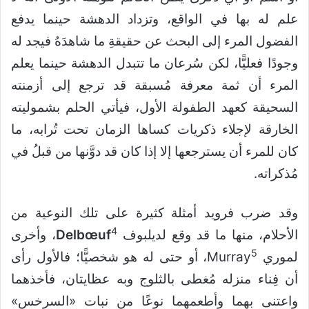
علم له بها في الواقع، وتزداد الدهشة حينما يدفع
الفضول المرء إلى البحث عن حقيقةِ ما شاهدَهُ فيجد له
وجودًا فعليًّا، لكن سُرعان ما تتبدل الدهشة حينما يعلم
المرء أن ثمة معرفة مُسبقة قد ترجع إلى أزمنته
السحيقة كعهد الطفولة الأول، فيأتي الحلم بشموليته
الخارقة لإجلاء ذكريات كساها الزمان تحت تُرابه، ما
كان للمرء أن يسترجعها إلا إذا كان قد دوَّنها من قبلُ في
مُذكراته.
وقد ضرب فرويد أمثلة كثيرة على تلك النوعية من
4
الأحلام، منها ما قد وقع لديلبوف
Delbœuf
، وأخرى
5
لموري Murray
، أو حتى له هو شخصيًّا؛ فالأول رأى
أن فِناء منزله مُغطى بالثلوج وبه عظايتان، فأخذهما
واعتنى بهما وأطعمهما نوعًا من نبات «السرخس»