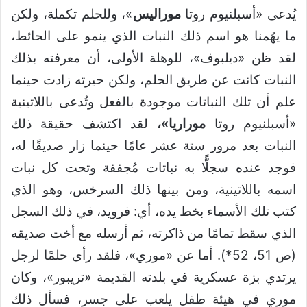
يُدعى «أسبلنيوم روتا
موراليس
»، وللحلم تكملة، ولكن
ما يهُمنا هو اسم ذلك النبات الذي ينمو على الحائط،
لقد ظن «ديلبوف»، للوهلة الأولى، أن معرفته بذلك
النبات كانت عن طريق الحلم، ولكن حيرته زادت حينما
علم أن تلك النباتات موجودة بالفعل وتُدعى باللاتينية
«أسبلنيوم روتا
موراريا»،
لقد اكتشف حقيقة ذلك
النبات بعد مرور ستة عشر عامًا حينما زار صديقًا له،
فوجد عنده سجلًّا به نباتات مُجففة وتحت كل نبات
اسمه باللاتينية، ومن بينها ذلك السرخس، وهو الذي
كتب تلك الأسماء بخط يده، أي: فرويد، في ذلك السجل
الذي سقط تمامًا من ذاكرته، ثم أرسله مع أخت صديقه
(ص 51، 52*). أما عن «موري»، فلقد رأى حلمًا لرجل
يرتدي بزة عسكرية في بلدته القديمة «تريبور»، وكان
موري في هيئة طفل يلعب على جسر، فسأل ذلك