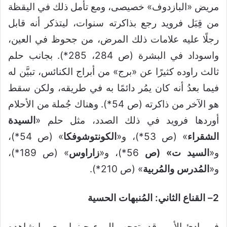
مريض «البازدوف» خصيصى، ومع تأمل ذلك في اليقظة
من قِبَل فرويد رجع بذاكرته سنوات، ليتذكر أنه قابل
رجلًا عليه علامات ذلك المرض، من جحوظ في العين،
واسوداد في البشرة (ص 284، 285*). بجانب حلم
ثالث راوده كثيرًا عن «برج» من أبراج الكنائس، تبيَّن له
فيما بعدُ أنه كان يمُر دائمًا به في طريقه، ولكن سقط
هو الآخر من ذاكرته (ص 54*). وهناك جُملة من الأحلام
أوردها فرويد في ذلك الصدد، مثل حلم «
السيدة
الشقراء
» (ص 53*)، و«
الكونتوشوفكا
» (ص 54*)،
و«
السيد ت» (ص
56*)، و«
زاراوس
» (ص 189*)،
و«
المُدرس والمُربية
» (ص 210*).
2
– القناع الثاني: المُنبهات الحسية
في بادئ الأمر، قد يتعجب المرء حينما يرى ما شاهده