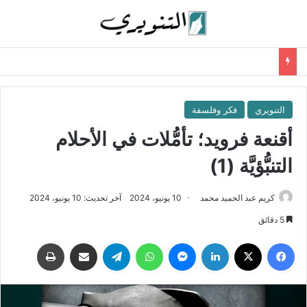
التنويري
فكر وفلسفة
أقنعة فرويد؛ تأمُّلات في الأحلام
التنبُّؤيَّة (1)
كريم عبد الحميد محمد
10 يونيو، 2024
آخر تحديث: 10 يونيو، 2024
5 دقائق
فيسبوك
‫X
لينكدإن
ماسنجر
واتساب
تيلقرام
مشاركة عبر البريد
طباعة