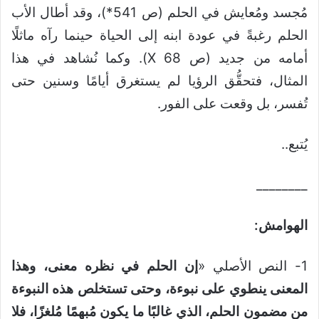
مُجسد ومُعايش في الحلم (ص 541*)، وقد أطال الأب
الحلم رغبةً في عودة ابنه إلى الحياة حينما رآه ماثلًا
أمامه من جديد (ص 68 X). وكما نُشاهد في هذا
المثال، فتحقُّق الرؤيا لم يستغرق أيامًا وسنين حتى
تُفسر، بل وقعت على الفور.
يُتبع..
________
الهوامش:
1- النص الأصلي «
إن الحلم في نظره معنى، وهذا
المعنى ينطوي على نبوءة، وحتى تستخلص هذه النبوءة
من مضمون الحلم، الذي غالبًا ما يكون مُبهمًا مُلغزًا، فلا