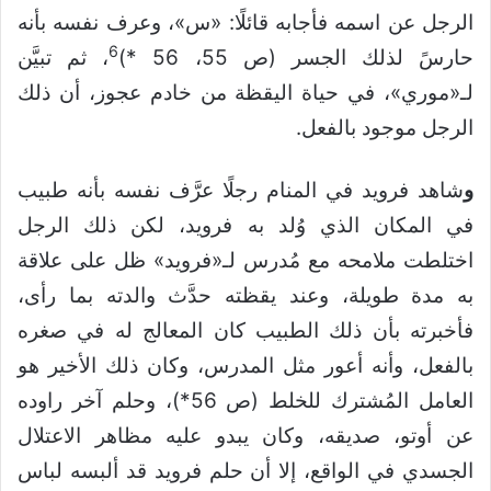
الرجل عن اسمه فأجابه قائلًا: «س»، وعرف نفسه بأنه
6
حارسً لذلك الجسر (ص 55، 56 *)
، ثم تبيَّن
لـ«موري»، في حياة اليقظة من خادم عجوز، أن ذلك
الرجل موجود بالفعل.
و
شاهد فرويد في المنام رجلًا عرَّف نفسه بأنه طبيب
في المكان الذي وُلد به فرويد، لكن ذلك الرجل
اختلطت ملامحه مع مُدرس لـ«فرويد» ظل على علاقة
به مدة طويلة، وعند يقظته حدَّث والدته بما رأى،
فأخبرته بأن ذلك الطبيب كان المعالج له في صغره
بالفعل، وأنه أعور مثل المدرس، وكان ذلك الأخير هو
العامل المُشترك للخلط (ص 56*)، وحلم آخر راوده
عن أوتو، صديقه، وكان يبدو عليه مظاهر الاعتلال
الجسدي في الواقع، إلا أن حلم فرويد قد ألبسه لباس