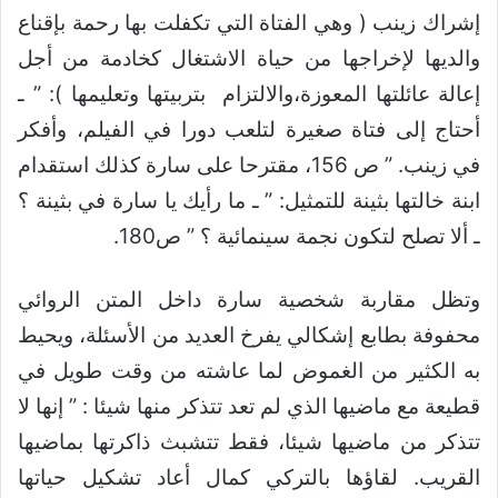
إشراك زينب ( وهي الفتاة التي تكفلت بها رحمة بإقناع
والديها لإخراجها من حياة الاشتغال كخادمة من أجل
إعالة عائلتها المعوزة،والالتزام بتربيتها وتعليمها ): ” ـ
أحتاج إلى فتاة صغيرة لتلعب دورا في الفيلم، وأفكر
في زينب. ” ص 156، مقترحا على سارة كذلك استقدام
ابنة خالتها بثينة للتمثيل: ” ـ ما رأيك يا سارة في بثينة ؟
ـ ألا تصلح لتكون نجمة سينمائية ؟ ” ص180.
وتظل مقاربة شخصية سارة داخل المتن الروائي
محفوفة بطابع إشكالي يفرخ العديد من الأسئلة، ويحيط
به الكثير من الغموض لما عاشته من وقت طويل في
قطيعة مع ماضيها الذي لم تعد تتذكر منها شيئا : ” إنها لا
تتذكر من ماضيها شيئا، فقط تتشبث ذاكرتها بماضيها
القريب. لقاؤها بالتركي كمال أعاد تشكيل حياتها