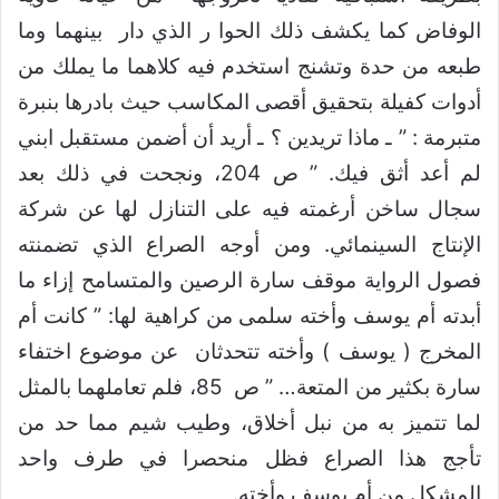
الوفاض كما يكشف ذلك الحوا ر الذي دار بينهما وما
طبعه من حدة وتشنج استخدم فيه كلاهما ما يملك من
أدوات كفيلة بتحقيق أقصى المكاسب حيث بادرها بنبرة
متبرمة : ” ـ ماذا تريدين ؟ ـ أريد أن أضمن مستقبل ابني
لم أعد أثق فيك. ” ص 204، ونجحت في ذلك بعد
سجال ساخن أرغمته فيه على التنازل لها عن شركة
الإنتاج السينمائي. ومن أوجه الصراع الذي تضمنته
فصول الرواية موقف سارة الرصين والمتسامح إزاء ما
أبدته أم يوسف وأخته سلمى من كراهية لها: ” كانت أم
المخرج ( يوسف ) وأخته تتحدثان عن موضوع اختفاء
سارة بكثير من المتعة… ” ص 85، فلم تعاملهما بالمثل
لما تتميز به من نبل أخلاق، وطيب شيم مما حد من
تأجج هذا الصراع فظل منحصرا في طرف واحد
المشكل من أم يوسف وأخته.