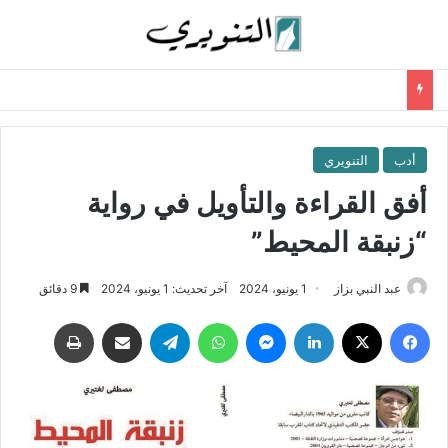
أدب
التنويري
أفق القراءة والتأويل في رواية
“زنبقة المحيط”
عبد النبي بزاز
1 يونيو، 2024
آخر تحديث: 1 يونيو، 2024
9 دقائق
فيسبوك
‫X
لينكدإن
ماسنجر
واتساب
تيلقرام
مشاركة عبر البريد
طباعة