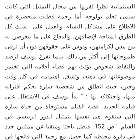
السينمائية نظرا لقربها من مجال التمثيل التي كانت
سلمى تحلم بولوجه. أما رحمة فظلت منحصرة في
الاطلاع على مشاكل النساء، والعمل على سلك كل
الطرق المتاحة لإنصافهن، والدفاع على ما يتعرضن له
من مس لكرامتهن، ودوس على حقوقهن دون أن ترقى
طموحاتها إلى أكثر من ذلك. بينما تفرغ يوسف لرصد
والتقاط شخوص يؤثث بهم فضاء أفلامه التي تختمر
موضوعاتها في ذهنه، وتشغل اهتمامه في كل وقت
وحين، حيث انطلق من شخصية سارة بحكم اقترابه
منها، واحتكاكه بها : ” بدأ يوسف في الاشتغال على
فيلمه الجديد، قصة الفيلم مستوحاة من حياة سارة
التي ستقوم هي نفسها بتمثيل الدور الرئيسي في
الفيلم. “ص 152. فيظل باحثا ومنقبا عن ممثلين جدد
في دائرة محيطه كما حصل مع رحمة التي فاتحها في