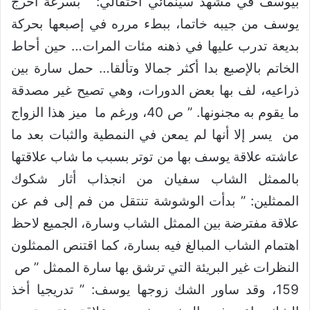
بيوسف في مشهد سينمائي احتفالي: ” بسرعة أخرج
يوسف من جيبه خاتما، ببطء مرره في إصبعها بحركة
بديعة تدرب عليها في ذهنه مئات المرات… حين أحاط
الخاتم بالإصبع بدا أكثر جمالا وتألقا… حمل سارة بين
ذراعيه، لف بها بعض الدورات، وهي تصيح غير مصدقة
ما يقوم به مجنونها. ” ص 40، ورغم ما ميز هذا الزواج
من يسر إلا أنها لم يمعن في النمطية والثبات بعد ما
عاشته علاقة يوسف بها من توتر بسبب ما شاب علاقتها
بالممثل الشاب سفيان من انجذاب أثار شكوك
الممثلين: ” بدأت الوشوشة تنتقل من فم إلى فم عن
علاقة مفترضة بين الممثل الشاب وسارة، الجميع لاحظ
اهتمام الشاب المبالغ فيه بسارة، كما اقتنص الممثلون
النظرات غير البريئة التي ترشق بها سارة الممثل ” ص
159، وقد ساور الشك زوجها يوسف: ” تدريجيا أخذ