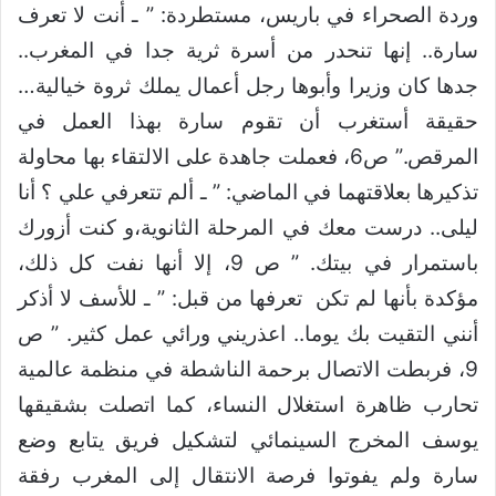
وردة الصحراء في باريس، مستطردة: ” ـ أنت لا تعرف
سارة.. إنها تنحدر من أسرة ثرية جدا في المغرب..
جدها كان وزيرا وأبوها رجل أعمال يملك ثروة خيالية…
حقيقة أستغرب أن تقوم سارة بهذا العمل في
المرقص.” ص6، فعملت جاهدة على الالتقاء بها محاولة
تذكيرها بعلاقتهما في الماضي: ” ـ ألم تتعرفي علي ؟ أنا
ليلى.. درست معك في المرحلة الثانوية،و كنت أزورك
باستمرار في بيتك. ” ص 9، إلا أنها نفت كل ذلك،
مؤكدة بأنها لم تكن تعرفها من قبل: ” ـ للأسف لا أذكر
أنني التقيت بك يوما.. اعذريني ورائي عمل كثير. ” ص
9، فربطت الاتصال برحمة الناشطة في منظمة عالمية
تحارب ظاهرة استغلال النساء، كما اتصلت بشقيقها
يوسف المخرج السينمائي لتشكيل فريق يتابع وضع
سارة ولم يفوتوا فرصة الانتقال إلى المغرب رفقة