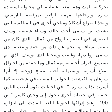
تحركاته المشبوهة بمعية عصابته في محاولة استعادة
سارة، وإرجاعها لمهمة الرقص بمرقصه الباريسي.
واتخذ الصراع أشكالا ومناحي أخرى في المنافسة التي
نشبت بين سلمى أخت خالد، وسناء شقيقة يوسف
الصغرى في الظفر بالزواج من كمال الذي كان من
نصيب سناء وما نجم عن ذلك من حقد وضغينة لدى
سلمى ووالدتها، وغضب وسخط لدى يوسف الذي لم
يستسغ اقتران أخته بغريمه كمال وما حققه من اختراق
لقلاع أسرته، واستمالة أخته لتصبح زوجته إلا أنها
سرعان ما اكتشفت الجوانب المتقلبة في شخصيته كما
أسرت بذلك لسارة: ” ـ في لحظات يكون أطيب الناس
خلقا، وفي لحظات أخرى يتحول إلى وحش كاسر. ” ص
190، وعند إدراكها لخيوط اللعبة انقادت إلى ابتزازه
بطريقة استباقية تفاديا لخروجها من حياته خاوية