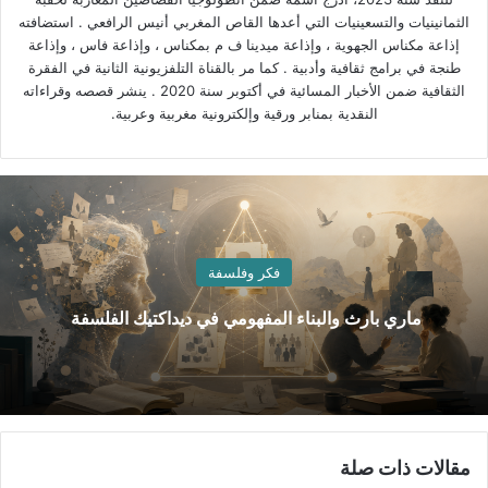
الثمانينيات والتسعينيات التي أعدها القاص المغربي أنيس الرافعي . استضافته
إذاعة مكناس الجهوية ، وإذاعة ميدينا ف م بمكناس ، وإذاعة فاس ، وإذاعة
طنجة في برامج ثقافية وأدبية . كما مر بالقناة التلفزيونية الثانية في الفقرة
الثقافية ضمن الأخبار المسائية في أكتوبر سنة 2020 . ينشر قصصه وقراءاته
النقدية بمنابر ورقية وإلكترونية مغربية وعربية.
فكر وفلسفة
ماري بارث والبناء المفهومي في ديداكتيك الفلسفة
مقالات ذات صلة