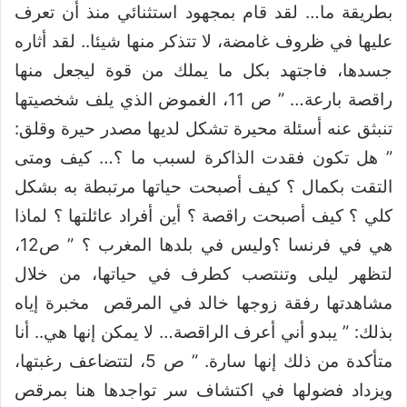
بطريقة ما… لقد قام بمجهود استثنائي منذ أن تعرف
عليها في ظروف غامضة، لا تتذكر منها شيئا.. لقد أثاره
جسدها، فاجتهد بكل ما يملك من قوة ليجعل منها
راقصة بارعة… ” ص 11، الغموض الذي يلف شخصيتها
تنبثق عنه أسئلة محيرة تشكل لديها مصدر حيرة وقلق:
” هل تكون فقدت الذاكرة لسبب ما ؟… كيف ومتى
التقت بكمال ؟ كيف أصبحت حياتها مرتبطة به بشكل
كلي ؟ كيف أصبحت راقصة ؟ أين أفراد عائلتها ؟ لماذا
هي في فرنسا ؟وليس في بلدها المغرب ؟ ” ص12،
لتظهر ليلى وتنتصب كطرف في حياتها، من خلال
مشاهدتها رفقة زوجها خالد في المرقص مخبرة إياه
بذلك: ” يبدو أني أعرف الراقصة… لا يمكن إنها هي.. أنا
متأكدة من ذلك إنها سارة. ” ص 5، لتتضاعف رغبتها،
ويزداد فضولها في اكتشاف سر تواجدها هنا بمرقص