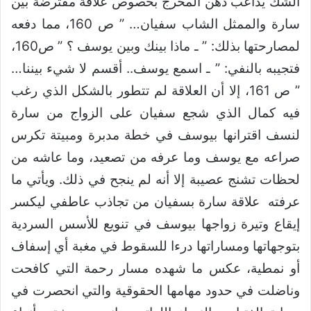
الشك يداعب ذهن المخرج بخصوص علاقة مفترضة بين
سارة والممثل الشاب سفيان… ” ص 160، مما دفعه
لمصارحتها بذلك: ” ـ ماذا بينك وبين يوسف ؟ ” ص160،
فتجيبه بالنفي: ” ـ اسمع يوسف.. أقسم لا شيء بيننا…
” ص 161، إلا أن العلاقة لم تتطور بالشكل الذي رغب
فيه كمال الذي شجع سفيان على الزواج من سارة
لنسف اقترانها بيوسف في خطة مدبرة ومبيتة تكرس
صراعه مع يوسف وما عرفه من تصعيد، وما عاشه من
لحظات تشنج عصيبة إلا أنه لم ينجح في ذلك. ويأتي ما
عرفته علاقة سارة بسفيان من تجاذب عاطفي ليكسر
إيقاع وتيرة زواجها بيوسف في تنويع للأسس السردية
بتوجهاتها ومساراتها درءا للسقوط في مغبة أي إسفاف
أو نمطية، عكس ما شهده مسار رحمة التي كافحت
وناضلت في حدود مهامها الحقوقية والتي انحصرت في