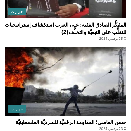
حوارات
المفكِّر الصادق الفقيه: على العرب استكشاف إستراتيجيات
للتغلُّب على التبعيَّة والتخلُّف(2)
25 نوفمبر، 2024
حوارات
حسن العاصي؛ المقاومة الرقميَّة للسرديَّة الفلسطينيَّة
23 نوفمبر، 2024