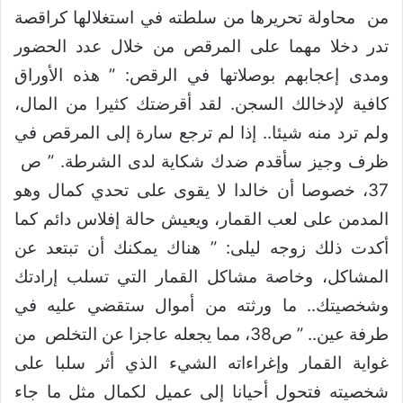
من محاولة تحريرها من سلطته في استغلالها كراقصة
تدر دخلا مهما على المرقص من خلال عدد الحضور
ومدى إعجابهم بوصلاتها في الرقص: ” هذه الأوراق
كافية لإدخالك السجن. لقد أقرضتك كثيرا من المال،
ولم ترد منه شيئا.. إذا لم ترجع سارة إلى المرقص في
ظرف وجيز سأقدم ضدك شكاية لدى الشرطة. ” ص
37، خصوصا أن خالدا لا يقوى على تحدي كمال وهو
المدمن على لعب القمار، ويعيش حالة إفلاس دائم كما
أكدت ذلك زوجه ليلى: ” هناك يمكنك أن تبتعد عن
المشاكل، وخاصة مشاكل القمار التي تسلب إرادتك
وشخصيتك.. ما ورثته من أموال ستقضي عليه في
طرفة عين.. ” ص38، مما يجعله عاجزا عن التخلص من
غواية القمار وإغراءاته الشيء الذي أثر سلبا على
شخصيته فتحول أحيانا إلى عميل لكمال مثل ما جاء