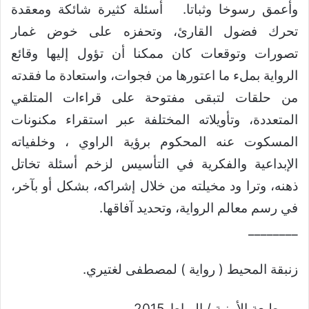
وأعمق رسوخا وثباتا. أسئلة كثيرة شائكة ومعقدة
تحرك فضول القارئ، وتحفزه على خوض غمار
تصورات وتوقعات كان ممكنا أن تؤول إليها وقائع
الرواية بملء ما اعتورها من فجوات، واستعادة ما فقدته
من حلقات لتبقى مفتوحة على قراءات المتلقي
المتعددة، وتأويلاته المختلفة عبر استقراء مكنونات
المسكوت عنه المحكوم برؤية الراوي ، وخلفياته
الإبداعية والفكرية في التأسيس لزخم أسئلة تخاتل
ذهنه، وترا ود مخيلته من خلال إشراكه، بشكل أو بآخر،
في رسم معالم الرواية، وتحديد آفاقها.
________
زنبقة المحيط ( رواية ) لمصطفى لغتيري.
ــ مطبعة الأمنية / الرباط 2015.