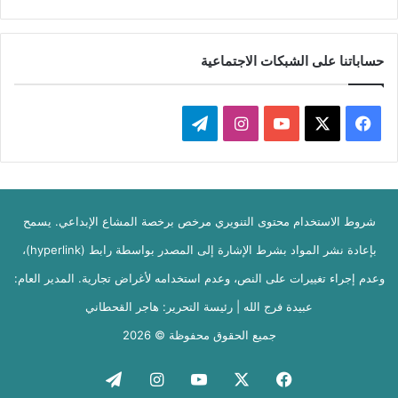
حساباتنا على الشبكات الاجتماعية
‫X
فيسبوك
‫YouTube
انستقرام
تيلقرام
شروط الاستخدام محتوى التنويري مرخص برخصة المشاع الإبداعي. يسمح
بإعادة نشر المواد بشرط الإشارة إلى المصدر بواسطة رابط (hyperlink)،
وعدم إجراء تغييرات على النص، وعدم استخدامه لأغراض تجارية. المدير العام:
عبيدة فرج الله | رئيسة التحرير: هاجر القحطاني
جميع الحقوق محفوظة © 2026
فيسبوك
‫X
‫YouTube
انستقرام
تيلقرام