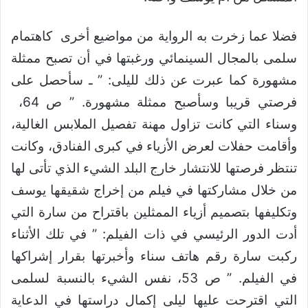
فضلا عما زخرت به الرواية من مواضيع أخرى كاهتمام
سلمى بالمجال السينمائي ورغبتها في أن تصبح ممثلة
مشهورة كما عبرت عن ذلك لليلى: ” ـ سأحصل على
فرصتي قريبا وسأصبح ممثلة مشهورة. ” ص 64،
وسناء التي كانت تزاول مهنة تفصيل الملابس الغالية،
وأقامت حفلات لعرض الأزياء في كبرى الفنادق، وكانت
تنتظر فرصتها للانتشار خارج البلد الشيء الذي تأتى لها
من خلال مشاركتها في فيلم من إخراج شقيقها يوسف
وتكليفها بتصميم أزياء الممثلين باقتراح من سارة التي
أدت الدور الرئيسي في ذات الفيلم: ” في تلك الأثناء
ركبت سارة رقم هاتف سناء وأخبرتها بقرار إشراكها
في الفيلم. ” ص 53، نفس الشيء بالنسبة لسلمى
التي اقترحت عليها ليلى إكمال دراستها في الدعاية