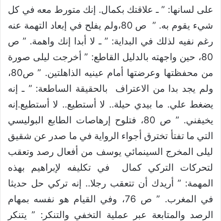
على لسانها: ” ـ علاقتك بكمال. إنك متورط معه في كل
شيء يقوم به. ” ص 80،ولم يفلح في إبعاد التهمة عنه
رغم نفيه لذلك في البداية: ” ـ لا أبدا إنك واهمة. ” ص
80، حين واجهته بالدليل القاطع: ” أخرجت ليلى صورة
من محفظتها وعرضتها أمام عينيه الذاهلتين. ” ص80،
ولم يجد بدا من الاعتراف بالحقيقة الساطعة: ” ـ إنه
يضغط علي. ما بيدي حيلة.. لا أستطيع.. لا أستطيع.إنه
يخيفني. ” ص 80، فتلوح إرهاصات الطابع البوليسي
التي ما تفتأ تخترق أجواء الرواية في ما صدر عن شقيق
ليلى المخرج السينمائي يوسف من أفعال رصد وتعقب
لتحركات التركي كمال في تكليفه لإبراهيم بهذه
المهمة: ” أريدك أن تتعقب رجلا.. إنه تركي حل حديثا
في المغرب. ” ص 76، وفي القيام هو نفسه بمهام
الرصد والمتابعة عبر عملية التخفي والتنكر: ” يتنكر