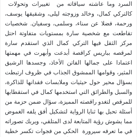
السرد وما عاشته سياقاته من تغييرات وتحولات
كالتركي كمال، وخالد وزوجته ليلى، وشقيقها يوسف،
ورحمة، فضلا عن سناء، وسلمى، وسفيان. شخصيات
تقاطعت مع شخصية سارة بمستويات متفاوتة احتل
مركز الثقل فيها التركي كمال الذي استقدم سارة
لمرقصه بباريس كراقصة أبدعت وأبهرت في مهمتها
اعتمادا على جمالها الفاتن الأخاذ، وجسدها الرشيق
المثير، وقوامها الممشوق الجذاب في ظروف ارتبطت
بسؤال محير حول حيثيات وملابسات فقدانها للذاكرة،
والسبل والطرائق التي استخدمها كمال في استقطابها
للمرقص لتغدو راقصته المميزة، سؤال ضمن حزمة من
أسئلة تحبل بها ثنايا الرواية لتشكيل أفق يلفه الغموض
مما يشوش رؤية المتابعة لدى المتلقي، ويربك تصوراته
في ما تعرفه سيرورة الحكي من فجوات تكسر خطية