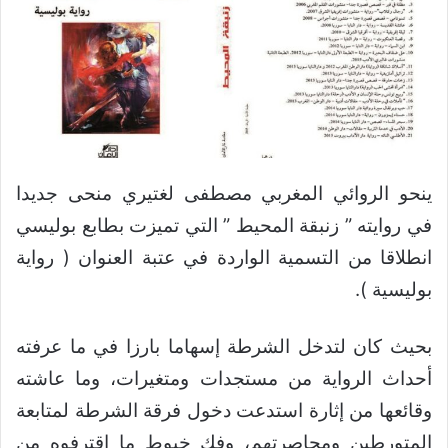
ينحو الروائي المغربي مصطفى لغتيري منحى جديدا
في روايته ” زنبقة المحيط ” التي تميزت بطابع بوليسي
انطلاقا من التسمية الواردة في عتبة العنوان ( رواية
بوليسية ).
بحيث كان لتدخل الشرطة إسهاما بارزا في ما عرفته
أحداث الرواية من مستجدات ومتغيرات، وما عاشته
وقائعها من إثارة استدعت دخول فرقة الشرطة لمتابعة
المتورطين ومحاصرتهم، وفك خيوط ما اقترفوه من