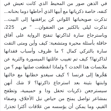
في الذهن صور من المحيط الذي كانت تعيش في
كنفه، خاصة ذكرياتها مع أبيها الذي أحاطها دوما بحنانه…
تذكرت صويحباتها اللواتي كن يرافقنها إلى البيت…
تذكرت ليلى بالكثير من العنفوان… ” ص 225،
وباسترجاع سارة لذاكرتها تنفتح الرواية على آفاق
حافلة بأسئلة محيرة ومتشعبة: كيف وأين ومتى التقت
سارة بالتركي كمال ؟ ما ظروف وأسباب فقدانها
لذاكرتها؟ كيف تم تغييب عائلتها الميسورة والثرية عن
ملابسات هذا الحدث ؟ ولماذا انقطعت صلتها بهم ؟ من
هَجَّرها إلى فرنسا ؟ كيف سيغدو خطابها مع خالتها
وابنتها بثينة بعد استرجاع ذاكرتها؟ لا شك أنهن
سيسترجعن ذكريات تحفل ودا و حميمية، وتطفح
بمشاعر تواصل يمتح من حياض نبل الأخلاق، وصفاء
القيم، وما يمكن أن يؤسسه من علاقات أكثرا تجذرا،