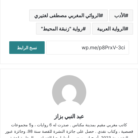
الأدب
الروائي المغربي مصطفى لغتيري
الرواية العربية
رواية "زنبقة المحيط"
نسخ الرابط
عبد النبي بزاز
كاتب مغربي مقيم بمدينة مكناس . صدرت له 6 روايات ، و5 مجموعات
قصصية ، وكتاب نقدي . حصل على جائزة النشرة للقصة سنة 98، وجائزة عبور
للنقد سنة 2023، أدرج اسمه ضمن أنطولوجيا القصاصين المغاربة لحقبة