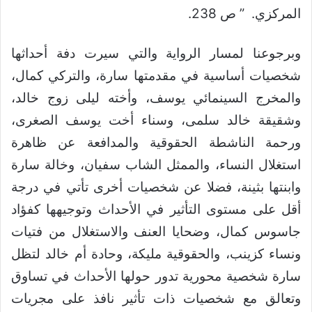
المركزي. ” ص 238.
وبرجوعنا لمسار الرواية والتي سيرت دفة أحداثها
شخصيات أساسية في مقدمتها سارة، والتركي كمال،
والمخرج السينمائي يوسف، وأخته ليلى زوج خالد،
وشقيقة خالد سلمى، وسناء أخت يوسف الصغرى،
ورحمة الناشطة الحقوقية والمدافعة عن ظاهرة
استغلال النساء، والممثل الشاب سفيان، وخالة سارة
وابنتها بثينة، فضلا عن شخصيات أخرى تأتي في درجة
أقل على مستوى التأثير في الأحداث وتوجيهها كفؤاد
جاسوس كمال، وضحايا العنف والاستغلال من فتيات
ونساء كزينب، والحقوقية مليكة، وحادة أم خالد لتظل
سارة شخصية محورية تدور حولها الأحداث في تساوق
وتعالق مع شخصيات ذات تأثير نافذ على مجريات