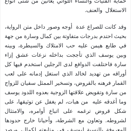
حماية الفتيات والنساء اللواتي يعانين من شتى أنواع
الاستغلال والعنف.
وقد كانت للصراع عدة أوجه وصور داخل متن الرواية،
بحيث احتدم بدرجات متفاوتة بين كمال وسارة من جهة
في طابع هيمن عليه حب الامتلاك والسيطرة، وبينه
وبين يوسف الذي تأججت بداخله نزعات عشق إزاء
سارة فاختلفت الدوافع لدى الرجلين استخدم فيها كل
أوراقه من تهديد لخالد الذي استغل إدمانه على لعب
القمار فرهنه بالقروض، وتسخير الممثل سفيان للزواج
من سارة وتقويض علاقتها الزوجية بعدوه اللدود يوسف
وما أغدقه عليه من هبات، لم يغفل عن توثيقها، على
شكل قروض ترغمه على اتباع أوامره، والامتثال
لشروطه. وتعاون مع الشرطة، وأحيانا خارج حدودها
المعروفة بالنسبة ليوسف في متابعته لكمال، ورصد