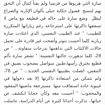
سارة التي هربوها من فرنسا ولم يفتأ كمال أن التحق
بهم لتنسج فصول حكاية حبلى بألوان الإثارة، والصراع
ليظل وضع سارة على حاله في قطيعة مع ماض لا
تسعفها ذاكرتها على استرجاعه رغم زياراتها المتكررة
للطبيب: ” عند الطبيب النفسي، الذي اعتادت سارة
زيارته كلما أحست بتوتر وأضحت غير قادرة على تحمل
حالات الاكتئاب التي تداهمها بدرجات متفاوتة… ” ص
28، كلما تدهورت حالتها النفسية: ” تشعر سارة بألم
فظيع يخترق رأسها،طنين متواصل مصحوب بضيق في
التنفس، اتصلت بطبيبها النفسي الجديد… ” ص 78،
ولم تتمكن من استعادة ذاكرتها إلا بعد دخولها في
غيبوبة حادة استفاقت منها مسترجعة ماضيها المفقود
والمحجوب: ” أحست معه وكأن حجابا انكشف عن
حياتها.. تذكرت أحداثا كثيرة عن أيام الدراسة، تناسلت