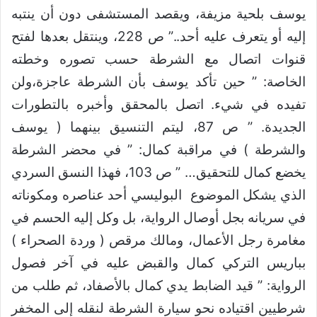
يوسف بلحية مزيفة، ويقصد المستشفى دون أن ينتبه
إليه أو يتعرف عليه أحد..” ص 228، وينتقل بعدها لفتح
قنوات اتصال مع الشرطة حسب تصوره وخطته
الخاصة: ” حين تأكد يوسف بأن الشرطة عاجزة،ولن
تفيده في شيء. اتصل بالمحقق وأخبره بالتطورات
الجديدة. ” ص 87، ليتم التنسيق بينهما ( يوسف
والشرطة ) في مراقبة كمال: ” في محضر الشرطة
يخضع كمال للتحقيق… ” ص 103، فهذا النسق السردي
الذي يشكل الموضوع البوليسي أحد عناصره ومكوناته
في سريانه بجل أوصال الرواية، بل وكل إليه الحسم في
مغامرة رجل الأعمال، ومالك مرقص ( وردة الصحراء )
بباريس التركي كمال والقبض عليه في آخر فصول
الرواية: ” قيد الضابط يدي كمال بالأصفاد، ثم طلب من
شرطيين اقتياده نحو سيارة الشرطة لنقله إلى المخفر