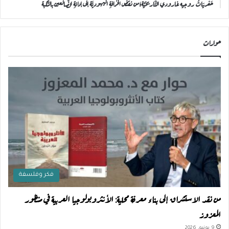
حَفريَاتُ روجيه غارودي التَّاريخيَّة؛من نقضِ الخرافةِ اليهوديَّة إلى إدانةِ الضَّالعين بالنَّكبة
حوارات
فكر وفلسفة
من نقد الاستشراق إلى بناء معرفة محلية: الأنثروبولوجيا العربية في منظور
المعزوز
9 يونيو، 2026