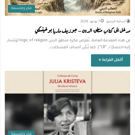
فكر وفلسفة
أسامة الرشق
7 يونيو، 2026
مدخل الى كتاب منطق الدين – جوزيف ماريا بوخينسكي
في هذه المقدمة العامة، تُعرَض فكرة منطق الدين logic of religion (ويُشار
إليه اختصارًا بـ “LR”)، كما تُبيَّن أصناف المشكلات…
أكمل القراءة »
فكر وفلسفة