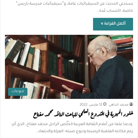
يستدعي الحديث عن السيميائيات عامة، و”سيميائيات مدرسة باريس”
خاصة، اكتساب عُدة…
أكمل القراءة »
منوعات
محمد الداهي
12 مارس، 2022
خلود الحيوية في المشروع العلمي للباحث الناقد محمد مفتاح
ودعنا علما من أعلام الثقافة العربية الخُلَّص الراحل محمد مفتاح، الذي آثر-
رغم مكانته العلمية الرصينة وذيوع صيته- العزلة والابتعاد…