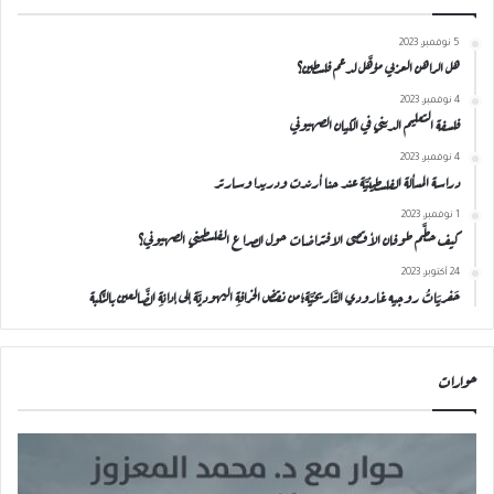
5 نوفمبر، 2023
هل الراهن العربي مؤهَّل لدعم فلسطين؟
4 نوفمبر، 2023
فلسفة التعليم الديني في الكيان الصهيوني
4 نوفمبر، 2023
دراسة المسألة الفلسطينيَّة عند حنا أرندت ودريدا وسارتر
1 نوفمبر، 2023
كيف حطَّم طوفان الأقصى الافتراضات حول الصراع الفلسطيني الصهيوني؟
24 أكتوبر، 2023
حَفريَاتُ روجيه غارودي التَّاريخيَّة؛من نقضِ الخرافةِ اليهوديَّة إلى إدانةِ الضَّالعين بالنَّكبة
حوارات