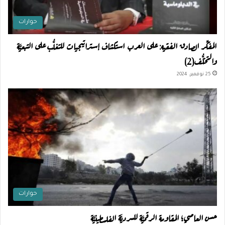
حوارات
المفكِّر الصادق الفقيه: على العرب استكشاف إستراتيجيات للتغلُّب على التبعيَّة
والتخلُّف(2)
25 نوفمبر، 2024
حوارات
حسن العاصي؛ المقاومة الرقميَّة للسرديَّة الفلسطينيَّة