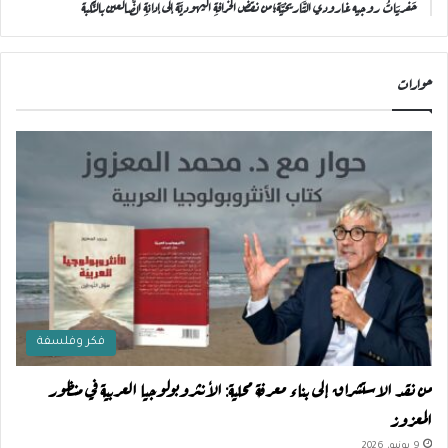
حَفريَاتُ روجيه غارودي التَّاريخيَّة؛من نقضِ الخرافةِ اليهوديَّة إلى إدانةِ الضَّالعين بالنَّكبة
حوارات
فكر وفلسفة
من نقد الاستشراق إلى بناء معرفة محلية: الأنثروبولوجيا العربية في منظور
المعزوز
9 يونيو، 2026