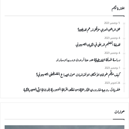
اخترنا لكم
5 نوفمبر، 2023
هل الراهن العربي مؤهَّل لدعم فلسطين؟
4 نوفمبر، 2023
فلسفة التعليم الديني في الكيان الصهيوني
4 نوفمبر، 2023
دراسة المسألة الفلسطينيَّة عند حنا أرندت ودريدا وسارتر
1 نوفمبر، 2023
كيف حطَّم طوفان الأقصى الافتراضات حول الصراع الفلسطيني الصهيوني؟
24 أكتوبر، 2023
حَفريَاتُ روجيه غارودي التَّاريخيَّة؛من نقضِ الخرافةِ اليهوديَّة إلى إدانةِ الضَّالعين بالنَّكبة
حوارات