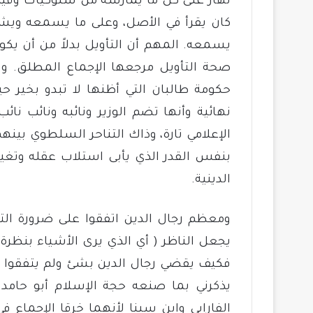
نهار على كل ما يمارسه من سلوكيات وقيم و
كان يقرأ في الأصل، وعلى ما يسمعه ويشاه
يسمعه. المهم أن التأويل بدلاً من أن يكو
صحة التأويل مرجعها الإجماع المطلق. و
حكومة طالبان التي أظنها لا تبدو بخير ح
نهائية وأنها تضم الوزير ونائبه ونائب نائب
الإعلامي تارة، وذاك التناحر السلطوي بينه
بنفس القدر الذي يأبى استلاب عقله وتغيي
الدينية.
ومعظم رجال الدين اتفقوا على ضرورة الت
يجعل الناظر ( أي الذي يرى الأشياء بنظرة
فكيف يقضي رجال الدين بشئ ولم يتفقوا وتج
يذكرني بما صنعه حجة الإسلام أبو حامد 
الفارابي وابن سينا لأنهما خرقا الإجماع ف