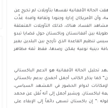
هقت الحالة الأفغانية نفسها بتأويلات لم تخرج عن
وأن الأمريكان إدارة وجنودا وثقافة وافدة غذَّت
 مشاهد الفساد هناك، كذلك التأويلات المتعلقة
 وطويلة بين أفغانستان وباكستان حول قضايا تبدو
سيس تنظيم القاعدة الذي تأرجح بين البلدين بغير
افة دينية نوعية يمكن رصدها، فقط ثمة مظاهر
تحليل الحالة الأفغانية هو الدعم الباكستاني
ن” كما يذكر الكاتب أجمل أحمدي بدعم باكستاني
الإمكانات لدوام الحضور في المشهد السياسي،
ابعة لباكستان. ويشير أجمل إلى أنه نُقل عن محمد
له :” إن باكستان تسعى دائماً إلى الإبقاء على