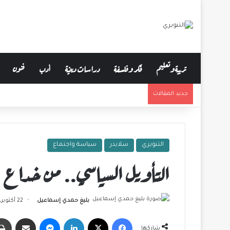
تربية وتعليم
فكر وفلسفة
دراسات دينية
أدب
فنون
جديد المقالات
التنويري
سلايدر
سياسة واجتماع
التأويل السياسي.. من خداع ال
بليغ حمدي إسماعيل
22 أكتوبر، 2021
فيسبوك
‫X
لينكدإن
ماسنجر
مشاركة عبر البريد
شاركها