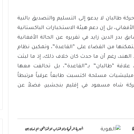
كة طالبان لا يدعو إلى التسليم والتصديق بالنية
فغاني، بل إن دعم هيئة الاستخبارات الباكستانية
ق بدر الدين زايد في تقريره عن الحالة الأفغانية
 ستمكنها من القضاء على “القاعدة”، وتمكين نظام
هند، رغم أن ما حدث كان خلاف ذلك، إذ ما لبثت
علاقة “طالبان” بـ”القاعدة”، بل تحالفت معها
ليشيات مسلحة اكتسبت طابعاً عرقياً مرتبطاً
حركة شاه مسعود في إقليم بنجشير، فضلاً عن
ا
الهوية الرقمية والاغتراب الافتراضي: الإنسان بين