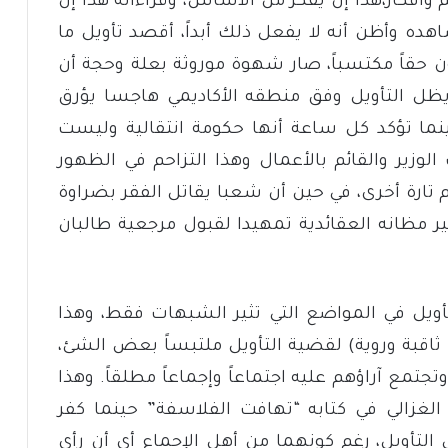
أفكار،هذا إن يفكر من الأساس، وقراءاته هذا إن
ده وأظن أنه لا يفعل ذلك أبداً، أقصد تأويل ما
ن حقاً مكتسباً، صار شهوة موروثة بعلة وحجة أن
يظل التأويل وفق منطقه الأكاديمي هاجسا يؤرق
ينما تؤكد كل ساعة أنها حكومة انتقالية وليست
 الوزير والقائم بالأعمال وهذا التزاحم في الظهور
م تارة أخرى، في حين أن شعبا يقاتل الفقر بضراوة
ر مظانه العقائدية تمهيدا لقبول مرجعية طالبان
أويل في المواضع التي تثير الشبهات فقط، وهذا
 ثاقبة وروية) لقضية التأويل ملتبساً بعض الشئ،
تمع آراؤهم عليه اجتماعاً وإجماعاً مطلقاً. وهذا
الغزالي في كتابه “تهافت الفلاسفة” حينما كفر
ي التأويل، رغم كونهما من أهل الإجماع أي أن رأي