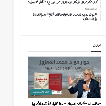
كيف حطَّم طوفان الأقصى الافتراضات حول الصراع الفلسطيني الصهيوني؟
24 أكتوبر، 2023
حَفريَاتُ روجيه غارودي التَّاريخيَّة؛من نقضِ الخرافةِ اليهوديَّة إلى إدانةِ
الضَّالعين بالنَّكبة
حوارات
فكر وفلسفة
من نقد الاستشراق إلى بناء معرفة محلية: الأنثروبولوجيا