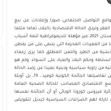
اقع التواصل الاجتماعي صورا وإعلانات عن بيع
ر وتردي الحالة الاقتصادية بالبلاد، تماما مثلما
كنت على موعد مع تمام اليقين بأن أفغانستان 2021 غير مؤهلة للديموقراطية لثمة أسباب
ها من المفردات المحرمة التي ينبغي على من يقطن
خشية من الطرد واللعن المطلق كما يرى زعماء
السلطة وحكم البلاد والعباد على السواء. وكم هو
نية من زاوية سياسية ودينية بعيدا عن رصد الحالة
الوبائية التي تشهدها البلاد والتي ليس من تفاصيلها الجائحة الكونية كوفيد ـ 19، بل أوبئة
ضع الاقتصادي المصاحب للحالة الصحية العامة
رة فيروس كورونا الوبائي أو أن الجائحة نفسها
ي تاركة لهم الصراعات السياسية كبديل لتقويض