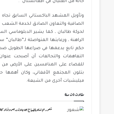
حالة من الغليان في أفغانستان “.
وتأويل المشهد الباكستاني السابق تجاه حر
الصافية والتعاون الصادق لخدمة الشعب الأ
لحركة طالبان ـ كما يشير الدبلوماسي الساب
الراهنة ـ ورعايتها المتواصلة لـ”طالبان”
حكم تابع يدعمها في صراعها الطويل ضد ال
التفاهمات والتحالفات أن أصبحت عنوان 
للقضاء على المنافسين على الأرض من مي
بتلون المجتمع الأفغاني، وكان أهمها 
ميليشيات أخرى من الشيعة.
مقالات ذات صلة
شعور الإنسان بالضياع بين جلال برجس وفرانز كافك