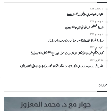
5 نوفمبر، 2023
هل الراهن العربي مؤهَّل لدعم فلسطين؟
4 نوفمبر، 2023
فلسفة التعليم الديني في الكيان الصهيوني
4 نوفمبر، 2023
دراسة المسألة الفلسطينيَّة عند حنا أرندت ودريدا وسارتر
1 نوفمبر، 2023
كيف حطَّم طوفان الأقصى الافتراضات حول الصراع الفلسطيني الصهيوني؟
24 أكتوبر، 2023
حَفريَاتُ روجيه غارودي التَّاريخيَّة؛من نقضِ الخرافةِ اليهوديَّة إلى إدانةِ الضَّالعين بالنَّكبة
حوارات