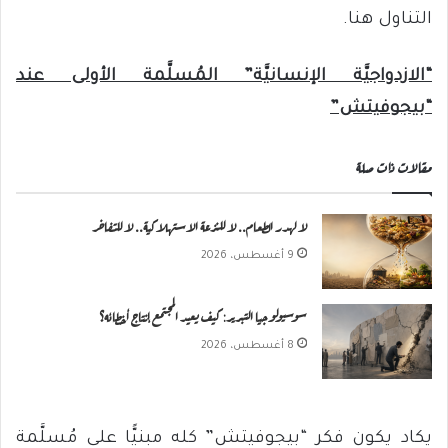
التناول هنا.
“الازدواجيَّة الإنسانيَّة” المُسلَّمة الأولى عند
“بيجوفيتش”
مقالات ذات صلة
لا لهدر الطعام.. لا للنزعة الاستهلاكية.. لا للتفاخر
9 أغسطس، 2026
سوسيولوجيا التبرير: كيف يعيد المجتمع إنتاج أخطائه؟
8 أغسطس، 2026
يكاد يكون فكر “بيجوفيتش” كله مبنيًّا على مُسلَّمة