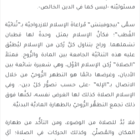
مسئوليّته -ليس كما في الدين الخالص-.
سمَّى “بيجوفيتش” مُراعاةَ الإسلام للازدواجيّة بـ”ثُنائيّة
القُطب”؛ فكأنَّ الإسلام يمثل وحدةً لها قطبان
تشملهما. وراح يتناول كلَّ رُكن من الإسلام ليُطبّق
عليه هذه الثنائيّة الجامعة بين المادة والرُّوح. فمثلاً
“الصلاة” رُكن الإسلام الأوّل، وهي شعيرة شائعة بين
الأديان، وغرضها دائمًا هو التطهر الرُّوحيّ من خلال
الاتصال بـ”الإله” -على حسب تصوُّر كلّ دين-. وفي
الإسلام الصلاة كذلك لها الغرض نفسه، لكنَّها فوق
ذلك تجمع التطهُّر الرُّوحيّ بالطهارة الماديَّة البدنيَّة.
فلا بُدَّ للصلاة من الوضوء، ومن التأكُّد من طهارة
المكان والمُصلِّيْ. وكذلك الحركات في الصلاة؛ أيْ