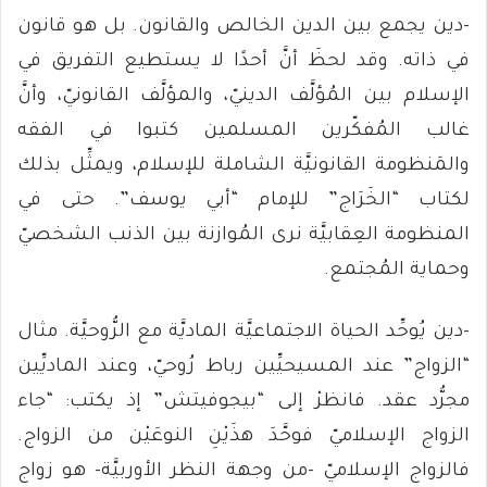
-دين يجمع بين الدين الخالص والقانون. بل هو قانون
في ذاته. وقد لحظَ أنَّ أحدًا لا يستطيع التفريق في
الإسلام بين المُؤلَّف الدينيّ، والمؤلَّف القانونيّ، وأنَّ
غالب المُفكّرين المسلمين كتبوا في الفقه
والمَنظومة القانونيَّة الشاملة للإسلام، ويمثِّل بذلك
لكتاب “الخَرَاج” للإمام “أبي يوسف”. حتى في
المنظومة العِقابيَّة نرى المُوازنة بين الذنب الشخصيّ
وحماية المُجتمع.
-دين يُوحِّد الحياة الاجتماعيَّة الماديَّة مع الرُّوحيَّة. مثال
“الزواج” عند المسيحيِّين رباط رُوحيّ، وعند الماديِّين
مجرُّد عقد. فانظرْ إلى “بيجوفيتش” إذ يكتب: “جاء
الزواج الإسلاميّ فوحَّدَ هذَيْنِ النوعَيْن من الزواج.
فالزواج الإسلاميّ -من وجهة النظر الأوربيَّة- هو زواج