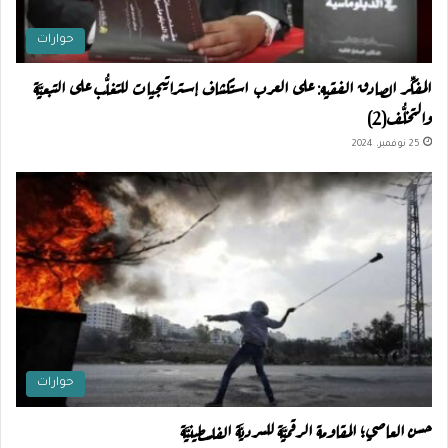
حوارات
المفكِّر الصادق الفقيه: على العرب استكشاف إستراتيجيات للتغلُّب على التبعيَّة
والتخلُّف(2)
25 نوفمبر، 2024
حوارات
حسن العاصي؛ المقاومة الرقميَّة للسرديَّة الفلسطينيَّة