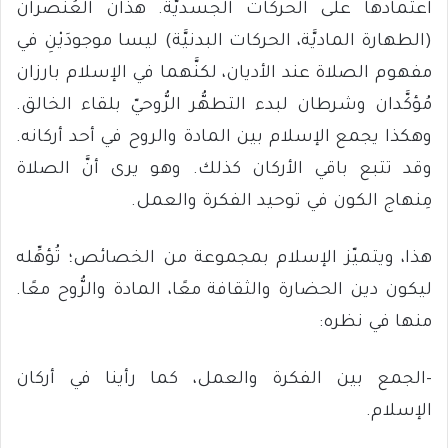
اعتمادها على الحركات الجسديَّة. هذان العُنصران
(الطهارة الماديَّة، الحركات البدنيَّة) ليسا موجودَيْنِ في
مفهوم الصلاة عند الأديان، لكنَّهما في الإسلام بارزان
مُؤكَّدان وشرطان لبدء التطهُّر الرُّوحيّ بلقاء الخالق.
وهكذا يجمع الإسلام بين المادة والروح في أحد أركانه.
وقد تتبع باقي الأركان كذلك. وهو يرى أنَّ الصلاة
مِنهاج الكون في توحيد الفكرة والعمل.
هذا، ويتميّز الإسلام بمجموعة من الخصائص؛ تُؤهِّله
ليكون دين الحضارة والثقافة معًا، المادة والرُّوح معًا.
منها في نظره:
-الجمع بين الفكرة والعمل، كما رأينا في أركان
الإسلام.