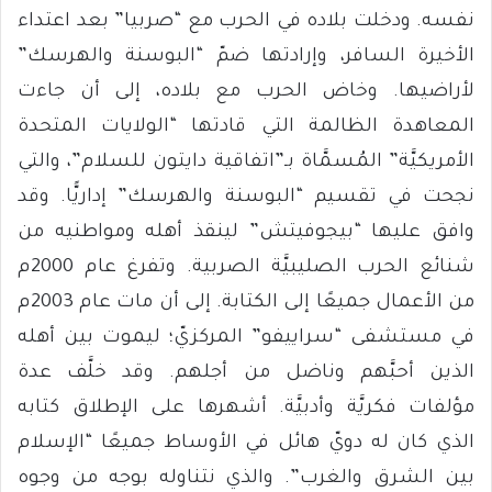
نفسه. ودخلت بلاده في الحرب مع “صربيا” بعد اعتداء
الأخيرة السافر، وإرادتها ضمّ “البوسنة والهرسك”
لأراضيها. وخاض الحرب مع بلاده، إلى أن جاءت
المعاهدة الظالمة التي قادتها “الولايات المتحدة
الأمريكيَّة” المُسمَّاة بـ”اتفاقية دايتون للسلام”، والتي
نجحت في تقسيم “البوسنة والهرسك” إداريًّا. وقد
وافق عليها “بيجوفيتش” لينقذ أهله ومواطنيه من
شنائع الحرب الصليبيَّة الصربية. وتفرغ عام 2000م
من الأعمال جميعًا إلى الكتابة. إلى أن مات عام 2003م
في مستشفى “سراييفو” المركزيّ؛ ليموت بين أهله
الذين أحبَّهم وناضل من أجلهم. وقد خلَّف عدة
مؤلفات فكريَّة وأدبيَّة. أشهرها على الإطلاق كتابه
الذي كان له دويّ هائل في الأوساط جميعًا “الإسلام
بين الشرق والغرب”. والذي نتناوله بوجه من وجوه