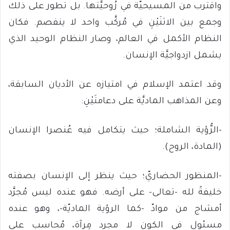
واقترب من المسيحيّة في رُوحيَّتها. بل تطور على ذلك
وجمع بين الاثنَيْنِ في مُركَّب واحد لا ينفصم. فكان
النظام الأكمل في العالم، وصار النظام الوحيد الذي
يشمل ازدواجيَّة الإنسان.
وقد اعتمد الإسلام في امتيازه عن الأديان السابقة،
وعن المذاهب الماديَّة على دعامتَيْنِ:
-الرُّؤية الشاملة؛ حيث يتكامل فيه عُنصرا الإنسان
(المادة، الروح).
-المنظور الحضاريّ؛ حيث ينظر إلى الإنسان بصفته
خليفةً لله -تعالى- على أرضه. فهو عنده ليس مُجرَّد
أمشاج من موادّ -كما الرؤية الماديّة-، وهو عنده
مسئول في الكون لا مجرد مِرآة، مُحاسب على