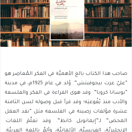
صاحب هذا الكتاب بالغ الأهميَّة في الفكر المُعاصِر هو
“عليّ عزت بيجوفيتش”. وُلد في عام 1925م، في مدينة
“بوسانا كروبا”. وقد هوى القراءة في الفكر والفلسفة
والأدب منذ يُفُوعتِه؛ وقد قرأ قبل وصوله لسن الثامنة
عشرة مؤلفات رصينة في الفلسفة مثل “نقد العقل
المحض” لـ”إيمانويل كانط”. وقد تعلَّمَ اللغات:
الإنجليزيَّة، الفرنسيَّة، الألمانيَّة، وألمَّ باللغة العربيَّة.