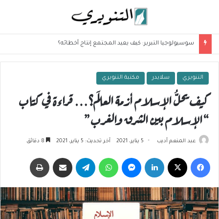
المفهمة وسؤال العلاقة بين المفاهيم
التنويري
سلايدر
مكتبة التنويري
كيف يحلُّ الإسلام أزمة العالَم؟… قراءة في كتاب
“الإسلام بين الشرق والغرب”
عبد المنعم أديب
5 يناير، 2021
آخر تحديث: 5 يناير، 2021
8 دقائق
فيسبوك
‫X
لينكدإن
ماسنجر
واتساب
تيلقرام
مشاركة عبر البريد
طباعة