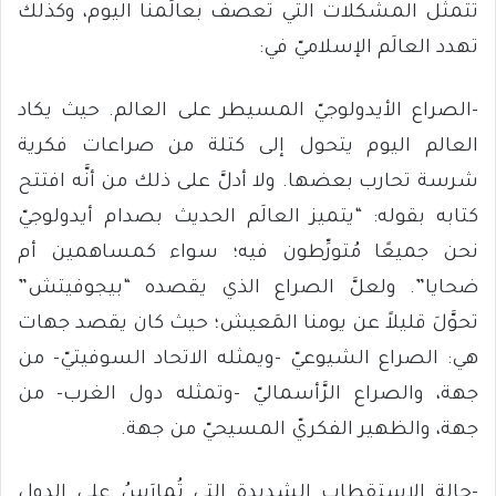
تتمثل المشكلات التي تعصف بعالَمنا اليوم، وكذلك
تهدد العالَم الإسلاميّ في:
-الصراع الأيدولوجيّ المسيطر على العالم. حيث يكاد
العالم اليوم يتحول إلى كتلة من صراعات فكرية
شرسة تحارب بعضها. ولا أدلَّ على ذلك من أنَّه افتتح
كتابه بقوله: “يتميز العالَم الحديث بصدام أيدولوجيّ
نحن جميعًا مُتورِّطون فيه؛ سواء كمساهمين أم
ضحايا”. ولعلَّ الصراع الذي يقصده “بيجوفيتش”
تحوَّلَ قليلاً عن يومنا المَعيش؛ حيث كان يقصد جهات
هي: الصراع الشيوعيّ -ويمثله الاتحاد السوفيتيّ- من
جهة، والصراع الرَّأسماليّ -وتمثله دول الغرب- من
جهة، والظهير الفكريّ المسيحيّ من جهة.
-حالة الاستقطاب الشديدة التي تُمارَسُ على الدول