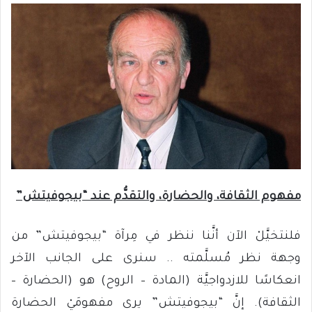
مفهوم الثقافة، والحضارة، والتقدُّم عند “بيجوفيتش”
فلنتخيَّلْ الآن أنَّنا ننظر في مِرآة “بيجوفيتش” من
وجهة نظر مُسلَّمته .. سنرى على الجانب الآخر
انعكاسًا للازدواجيَّة (المادة – الروح) هو (الحضارة –
الثقافة). إنَّ “بيجوفيتش” يرى مفهومَيْ الحضارة