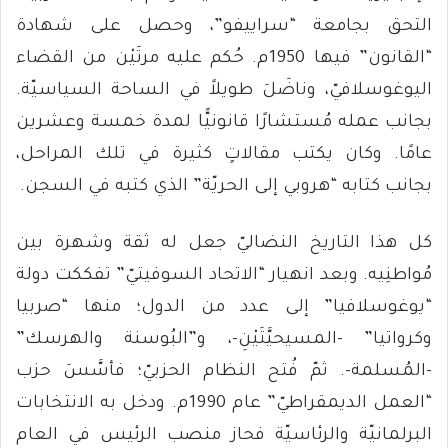
التحق بجامعة “سراييفو”، وحصل على شهادة
“القانون” فيها 1950م. حُكم عليه مرتَيْن من القضاء
اليوغوسلافيّ، وناضَلَ طويلاً في الساحة السياسيّة.
بجانب عمله مُستشارًا قانونيًّا لمدة خمسة وعشرين
عامًا. وكان يكتب مقالاتٍ كثيرة في تلك المراحل،
بجانب كتابه “هروبي إلى الحريّة” الذي كتبه في السجن.
كل هذا التاريخ النضاليّ جعل له ثقة وشهرة بين
مُواطنِيه. وبعد انهيار “الاتحاد السوفيتيّ” تفككت دولة
“يوغوسلافيا” إلى عدد من الدول؛ منها “صربيا
وكرواتيا” -المسيحيَّتَيْنِ-، و”البُوسنة والهرسك”
-المُسلمة-. ثمّ فُتح النظام الحزبيّ؛ فأسَّسَ حزب
“العمل الديمقراطيّ” عام 1990م. ودخل به الانتخابات
البرلمانيّة والرئاسيّة فحاز منصب الرئيس في العام