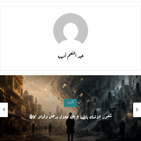
عبد المنعم أديب
أدب
شعور الإنسان بالضياع بين جلال برجس وفرانز كافكا