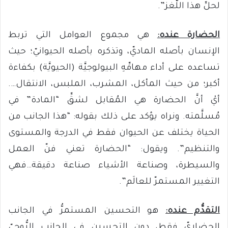
لحلِّ هذا اللُّغز”.
الحضارة عنده:
هي مجموع العوامل التي تربط
الإنسان بأصله الماديّ، وتذكره بأصله الحيوانيّ؛ حيث
تساعده على أداء مهامِّهِ البيولوجيَّة (الحيويَّة) بكفاءة
أكبر؛ من حيث المأكل، المشرب، الملبس، الانتقال….
أيْ أنَّ الحضارة هي المُقابل لشقِّ “المادة” في
مُسلَّمته. ونراه يؤكد على ذلك بقوله: “هذا الجانب من
الحياة يختلف عن الحيوان فقط في الدرجة والمستوى
والتنظيم”. ويقول: “الحضارة تعني فنّ العمل
والسيطرة، وصناعة الأشياء صناعة دقيقة…فهي
التغيير المستمرّ للعالَم”.
التقدُّم عنده:
هو التحسين المستمرُّ في الجانب
الحضاريّ فقط، دون التحسين في الجانب الرُّوحيّ