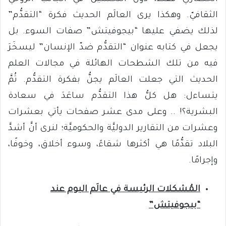
الثقافيّ. وهكذا يرى العالَم الحديث فكرة “التقدُّم”
لذلك يضفي عليها “بيجوفيتش” صفات السوء. بل
يجعل في كتابه عنوان “التقدُّم ضدّ الإنسان” ليسخَرَ
فيه من تلك الشطحات الهائلة في مجالات العلم
الحديث التي جعلت العالَم يجنُّ بفكرة التقدُّم. ثُمَّ
يتساءل: هل كلُّ هذا التقدُّم ساعَدَ في سعادة
البشرية؟! .. وعلى مدى عشر صفحات يأتي بعشرات
وعشرات من التقارير الدوليَّة والحكوميَّة؛ لنرى أنَّ أشدَّ
البلاد تقدُّمًا هي أكثرها شقاءً، وسوء أخلاق، وخوفًا،
وإجرامًا.
المُشكلات الرئيسة في عالَم اليوم عند
“بيجوفيتش”