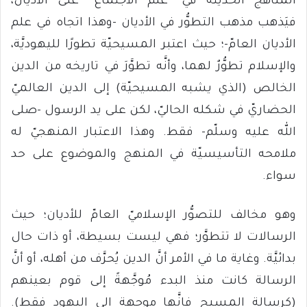
المناهج الحديثة في “علم الاجتماع” على الأديان،
فيَذهب مذهب التطوُّر في الأديان -وهذا اتجاه في علم
الأديان العامّ-؛ حيث اعتبر المسيحيّة تطورًا لليهوديَّة،
والإسلام تطوُّرٌ لهما، وأنَّه تطوَّرَ في تاريخه من الدين
الخالص (الذي يشبه المسيحيّة) إلى الدين العالميّ
الحضاريّ في شكله الحاليّ، لكن على يد الرسول -صلى
الله عليه وسلّم- فقط. وهذا الاعتبار المنهجيّ له
ملامحه التأسيسيّة في المنهج والموضوع على حد
سواء.
وهو مخالف للتصوُّر الإسلاميّ العامّ للأديان؛ حيث
الرسالات لا تتطوَّر؛ فهي ليست بسيطة، أو ذات حال
بدائيَّة. وغاية ما في الأمر أنَّ الدين يُحرَّف من أهله، أو أنَّ
الرسالة كانت منذ البدء مُوجَّهةً إلى قوم بعينهم
(كرسالة المسيح فإنَّها موجهة إلى اليهود فقط).