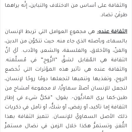
والثقافة على أساس من الاختلاف والتباين، إنَّه يراهما
طرفَيْ تضاد.
الثقافة عنده:
هي مجموع العوامل التي تربط الإنسان
بالسماء، وبأصله الذي جاء منه. حيث تتكوَّن من الدين،
والفنّ، والأخلاق، والفلسفة، والشعر، والأدب. أيْ أنَّ
الثقافة هي المُقابل لشقِّ “الرُّوح” في مُسلَّمته.
والثقافة عنده هي تأثير هذه المؤثرات التي تُخضع
الروح، وتغذيها وتنميها لتجعلها دومًا روحًا لإنسان،
لتجعل للإنسان أصلاً سماويًّا، لا مجموعة أمشاج من
طين-كما يرى الماديُّون-. يقول: “فكلُّ شيء في إطار
الثقافة إما تأكيد، أو رفض، أو شكٌّ، أو تأمل في ذكريات
ذلك الأصل السماويّ للإنسان. تتميز الثقافة بهذا
اللُّغز، وتستمرُّ هكذا خلال الزمن في نضال مستمرٍّ