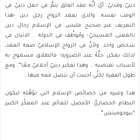
دينيّ ومَدنيّ. أيْ أنَّه عقد اتفاق يتمُّ في حفل دينيّ في
الوقت نفسه. والذي يعقد الزواج رجل دين -هذا
التعريف غير صحيح فليس في الإسلام رجال دين
بالمعنى المسيحيّ- ومُوظَّف في الدولة .. الاثنان في
شخص واحد. ولأنَّ في الزواج الإسلاميّ صفة العقد،
لذلك يمكن حلُّهُ عند الضرورة؛ فالطلاق مسموح به
لأسباب تقتضيه … وهذا تفكير دينيّ أخلاقيّ معًا”. ومع
طول الفقرة لكنِّي أحببت أن نتصل معه فيها.
هذا وغيره من خصائص الإسلام التي تؤهِّله ليكون
النظام الحضاريّ الأفضل للعالَم عند المفكّر الكبير
“بيوجوفيتش”.