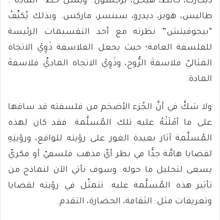
ديكارت، كانط، هيجل، برجسون. ويمثِّل خطَّ “المادة”:
طاليس، هوبز، ديدرو، سبنسر، ماركس. وبذلك يُكيِّفُ
“بيجوفيتش” نظرته مع أحد التقسيمات الرئيسة
للفلسفة العامة؛ حيث يجعل الفلاسفة ذَوِيْ الاتجاه
المثاليّ فلاسفةَ الرُّوح، وذَوِيْ الاتجاه الماديِّ فلاسفةَ
المادة.
ولا شكَّ في أنَّ الجُزء الأضخم من فلسفته قد ساقها
على ما أمْلَتْهُ عليه تلك المُسلَّمة. فقد كان لهذه
المُسلَّمة آثار بعيدة الغور على رؤيته للواقع، ورؤيتِهِ
لقضايا هامَّة جدًّا في نظر أيّ مذهب فلسفيّ أو فكريّ
يسعى لتحليل ما حوله. وسوف نأتي الآن لنماذج من
تأثير هذه المُسلَّمة عليه. تتمثّل في رؤيته لقضايا
وتعريفات مثل: الثقافة، الحضارة، التقدم.