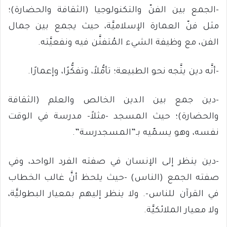
-الجمع بين الفنّ والتكنولوجيا (الثقافة والحضارة)؛
مثل فنّ العمارة الإسلاميَّة، حيث يجمع بين جمال
الفن، مع وظيفة الشيء المُتفنَّن فيه ونفعيَّته.
-أنَّه دين يتَّجه نحو الطبيعة؛ تأمُّلاً، وتفكُّرًا، وإعمارًا.
-دين جمع بين الدين الخالص والعلم (الثقافة
والحضارة)؛ حيث المسجد -مثلاً- مدرسة في الوقت
نفسه، وهو يسمّيه بـ”المسجدرسة”.
-دين ينظر إلى الإنسان في صفته الفرد الواحد، وفي
صفته الجمع (الناس) -حيث يلحظ أنَّ غالب الخطاب
في القرآن للناس-. ولا ينظر إليهم بمعيار البطوليَّة،
ولا معيار الملائكيَّة.