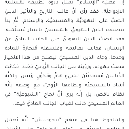
إنَّ قضيَّة “الإسلام” تمثّل ذُروة تطبيقه لمُسلَّمة
الازدواجيَّة. فقد رأى أنَّ غالب التاريخ والتأثير الدينيّ
انصبَّ على اليهوديَّة، والمسيحيَّة، والإسلام. ثُمَّ بدأ
بتصنيف الدين اليهوديّ والمسيحيّ باعتبار مُسلَّمته.
فقد انصبَّ الدين اليهوديّ على الجانب الماديّ من
الإنسان، فكانت تعاليمه وفلسفته مُنحازةً للمادة
وحدها. وجاء الدين المسيحيّ ليصلح من هذا الانحياز
فصبَّ جهوده، ورؤيته على الجانب الرُّوحيّ فقط. فكانت
الدِّيانتان مُفتقدتَيْنِ لشيءٍ هامٍّ ومُكوِّنٍ رئيس. ولكنَّه
أشاد بالمسيحيّة ونظامها الرُّوحيّ، مع وصفه بأنَّه
نظام ناقص، بل إنَّه يرى أنَّ نجاح “الشيوعيَّة” في
العالم المسيحيّ كانت لغياب الجانب الماديّ فيها.
والمَلحوظ هنا في منهج “بيجوفيتش” أنَّه يُعمِل