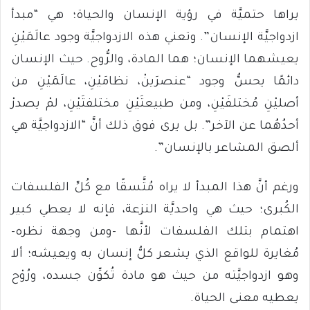
يراها حتميَّة في رؤية الإنسان والحياة؛ هي “مبدأ
ازدواجيَّة الإنسان”. وتعني هذه الازدواجيَّة وجود عالَمَيْنِ
يعيشهما الإنسان؛ هما المادة، والرُّوح. حيث الإنسان
دائمًا يحسُّ وجود “عنصرَينْ، نظامَيْنِ، عالَمَيْنِ من
أصليْنِ مُختلفَيْنِ، ومن طبيعتَيْنِ مختلفتَيْنِ، لمْ يصدرْ
أحدُهُما عن الآخر”. بل يرى فوق ذلك أنَّ “الازدواجيَّة هي
ألصق المشاعر بالإنسان”.
ورغم أنَّ هذا المبدأ لا يراه مُتَّسقًا مع كُلِّ الفلسفات
الكُبرى؛ حيث هي واحديَّة النزعة، فإنه لا يعطي كبير
اهتمام بتلك الفلسفات لأنَّها -ومن وجهة نظره-
مُغايرة للواقع الذي يشعر كلُّ إنسان به ويعيشه؛ ألا
وهو ازدواجيَّته من حيث هو مادة تُكوِّن جسده، ورُوْح
يعطيه معنى الحياة.