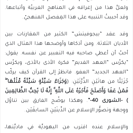
ولعلَّ هذا من إغراقه في المناهج الغربيّة وأتباعها.
وقد أحببتُ التنبيه على هذا المِفصل المنهجيّ.
وقد عقد “بيجوفيتش” الكثير من المقارنات بين
الأديان الثلاثة. ومن أذكاها وأوضحها هذا المثال الذي
أحبّ أن أعطي صاحبه فيه التعبير عن نفسه. يقول:
“يكرّس “العهد القديم” فكرة الأذى بالأذى، ويكرّس
“العهد الجديد” العفو. فانظرْ إلى القرآن كيف يركّب
جُزَيْئًا من هاتَيْنِ الذَّرَّتَيْنِ: (
وَجَزَاءُ سَيِّئَةٍ سَيِّئَةٌ مِّثْلُهَا ۖ
فَمَنْ عَفَا وَأَصْلَحَ فَأَجْرُهُ عَلَى اللَّهِ ۚ إِنَّهُ لَا يُحِبُّ الظَّالِمِينَ
) -الشورى 40-“
. وهكذا يوضّح الفارق بين تناوُل
ووِجهة وتصوُّر الإسلام عن الدِّينَيْنِ السابقَيْن.
والإسلام عنده اقترب من اليهوديَّة في ماديَّتها،