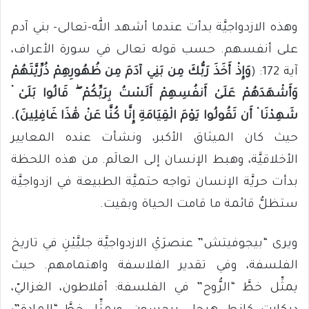
وهذه الازدواجيَّة بدأت عندما أشهد الله-تعالى- بني آدم
على أنفسهم. حسب قوله تعالى في سورة الأعراف،
آية 172: (
وَإِذْ أَخَذَ رَبُّكَ مِن بَنِي آدَمَ مِن ظُهُورِهِمْ ذُرِّيَّتَهُمْ
وَأَشْهَدَهُمْ عَلَىٰ أَنفُسِهِمْ أَلَسْتُ بِرَبِّكُمْ ۖ قَالُوا بَلَىٰ ۛ
شَهِدْنَا ۛ أَن تَقُولُوا يَوْمَ الْقِيَامَةِ إِنَّا كُنَّا عَنْ هَٰذَا غَافِلِينَ).
حيث كان الميثاق الأكبر، ونشأت عنده المعايير
الأخلاقيَّة، وهبط الإنسان إلى العالَم. من هذه اللحظة
بدأت حريَّة الإنسان تواجه حتميَّة الطبيعة في ازدواجيَّة
ستظلُّ قائمة ما قامت الحياة وبقيت.
ويرى “بيجوفيتش” عنصرَيْ الازدواجيَّة جليَّيْنِ في تاريخ
الفلسفة، وفي تقدير الفلاسفة واهتمامهم. حيث
يمثِّل خطَّ “الرُّوح” في الفلسفة: أفلاطون، الغزاليّ،