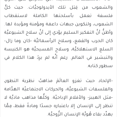
والشعوب من قِبَل تلك الأيدولوجيَّات. حيث كلُّ
فلسفة تعمل بأسلحتها الكاملة لاستقطاب
الشعوب، ولتكوين جبهات داعمة ومؤمنة ومؤيدة لها.
وأظنُّ أنَّ التفكير السليم يؤدي إلى أنَّ سلاح الشيوعيَّة
كان الحرب والقمع، وسلاح الرأسماليَّة -كان وما زال-
السلع الاستهلاكيَّة، وسلاح المسيحيَّة هو الكنيسة
والتبشير في العالم. رغم أنَّه لم يرِدْ هذا الكلام في
سطور كتابه.
-الإلحاد حيث تغزو العالَمَ مذاهبُ نظرية التطور،
والفلسفات الشيوعيَّة، والحركات الاجتماعيّة الهدَّامة
-مثل الهيبز- والأفلام الإباحيّة. وكلُّها مذاهب ماديَّة لا
تنظر إلى الإنسان إلا باعتباره جسدًا ومادةً فقط، مِمَّا
يهدِّد بقاء هُوِيَّة الإنسان الرُّوحيَّة.