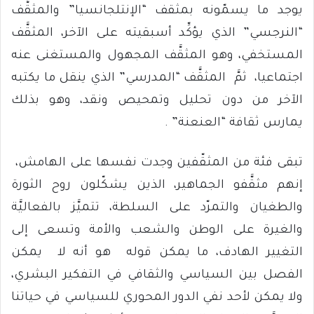
يوجد ما يسمّونه بمثقف “الإنتلجانسيا” والمثقَّف
“النرجسي” الذي يؤكِّد أسبقيته على الآخر، المثقَّف
المستخفي، وهو المثقَّف المجهول والمستغنى عنه
اجتماعيا، ثمَّ المثقَّف “المدرسي” الذي ينقل ما يكتبه
الآخر من دون تحليل وتمحيص ونقد، وهو بذلك
يمارس ثقافة “العنعنة” .
تبقى فئة من المثقّفين وجدت نفسها على الهامش،
إنهم مثقَّفو الجماهير، الذين يشكّلون روح الثورة
والطغيان والتمرّد على السلطة، تتميَّز بالفعاليَّة
والغيرة على الوطن والشعب والأمة وتسعى إلى
التغيير الهادف، ما يمكن قوله هو أنه لا يمكن
الفصل بين السياسي والثقافي في التفكير البشري،
ولا يمكن لأحد نفي الدور المحوري للسياسي في حياتنا