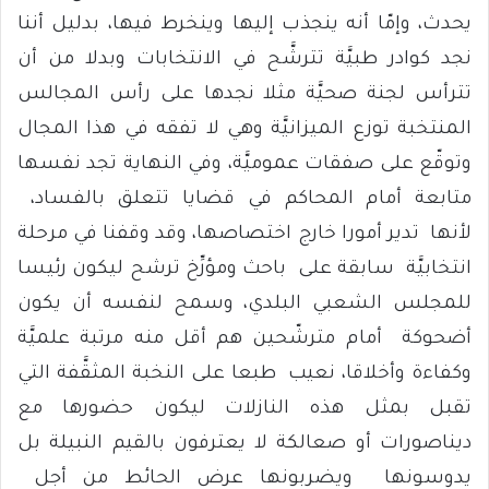
يحدث، وإمّا أنه ينجذب إليها وينخرط فيها، بدليل أننا
نجد كوادر طبيَّة تترشَّح في الانتخابات وبدلا من أن
تترأس لجنة صحيَّة مثلا نجدها على رأس المجالس
المنتخبة توزع الميزانيَّة وهي لا تفقه في هذا المجال
وتوقّع على صفقات عموميَّة، وفي النهاية تجد نفسها
متابعة أمام المحاكم في قضايا تتعلق بالفساد،
لأنها تدير أمورا خارج اختصاصها، وقد وقفنا في مرحلة
انتخابيَّة سابقة على باحث ومؤرِّخ ترشح ليكون رئيسا
للمجلس الشعبي البلدي، وسمح لنفسه أن يكون
أضحوكة أمام مترشّحين هم أقل منه مرتبة علميَّة
وكفاءة وأخلاقا، نعيب طبعا على النخبة المثقَّفة التي
تقبل بمثل هذه النازلات ليكون حضورها مع
ديناصورات أو صعالكة لا يعترفون بالقيم النبيلة بل
يدوسونها ويضربونها عرض الحائط من أجل