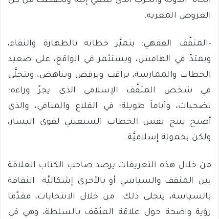
اتّجاه الدولة والحزب الذي تنتمي إليه وتحفَّظت من كل
العروض المغرية.
-المثقَّف الفقهي: يتميَّز خطابه بالطهارة والنقاء،
ويمتدّ في الهامش، ويستثمر في الواقع، على صعيد
الخطاب والممارسة، يراقب ويرفض ويناهض، ويتجلَّى
في شخص المثقَّف الإسلامي الذي يجرّ وراءه؛
تضحيات، وأياماً طويلة؛ في القلاع والمنافي، والذي
أصبح ينتج نفس الخطاب السبعيني لقوى اليسار،
ولكن بحمولة إسلاميَّة.
من خلال هذه التعريفات يرصد صاحب الكتاب العلاقة
بين المثقف والسياسي أو بالأحرى إشكاليَّة الثقافة
بالسياسة، يتجلى ذلك من خلال الانتخابات، مقدّما
رؤية واضحة حول علاقة المثقف بالسلطة، وهي في