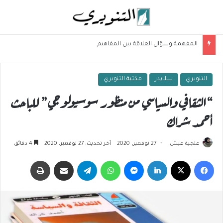
في مواجهة ديكتاتورية النص
التنويري
سلايدر
مكتبة التنويري
“الثقافي والسياسي من منظور سوسيولوجي” للباحث
أحمد شراك
علجية عيش
27 نوفمبر، 2020
آخر تحديث: 27 نوفمبر، 2020
4 دقائق
فيسبوك
‫X
لينكدإن
ماسنجر
واتساب
تيلقرام
مشاركة عبر البريد
طباعة