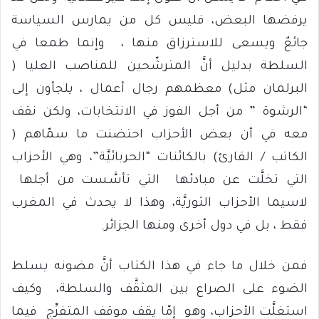
يرفضها البعض، فليس كل من يمارس السياسة
جائعٌ ويسعى للاسترزاق منها ، وإنما طمعا في
السلطة بدليل أنَّ المترشّحين للمناصب العليا (
البرلمان مثل) معظمهم رجال أعمال ، يلجأون إلى
“الرشوة ” من أجل الفوز في الانتخابات، ولكن نقف
معه في أن بعض الأحزاب احتضنت ما سمّاهم (
الكاتب / القارئ) بالكائنات “الحربائيَّة”، وهي الأحزاب
التي تخلَّت عن مبادئها التي تأسَّست من أجلها
لاسيما الأحزاب الثوريَّة، وهذا لا يحدث في المغرب
فقط ، بل في دول أخرى ومنها الجزائر.
فمن خلال ما جاء في هذا الكتاب أنَّ مضونه يسلط
الضوء على الصراع بين المثقَّف والسلطة، وكيف
استغلَّت الأحزاب، وهو إمّا يقف موقف المتفرِّج فيما