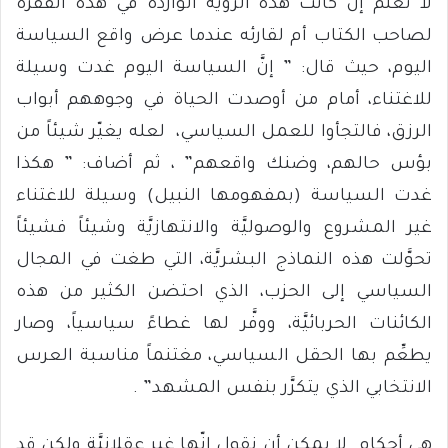
لا نعلم إن كانت هذه الرؤية الواردة في هذه الفقرة
لصاحب الكتاب أم لقارئه عندما عرض واقع السياسة
اليوم، حيث قال: ” إنَّ السياسة اليوم غدت وسيلة
للاغتناء، أمام من أوصدت الحياة في وجوههم أبواب
الرزق، فالتجأوا للعمل السياسي، لعله يغيّر شيئاً من
بؤس حالهم، وضنك واقعهم” ، ثم أضاف: ” هكذا
غدت السياسة (بمفهومها النبيل) وسيلة للاغتناء
غير المشروع والوصوليَّة والانتهازيَّة وشيئاً فشيئاً
تحوَّلت هذه النماذج البشريَّة، التي طغت في المجال
السياسي إلى الحزب، الذي احتضن الكثير من هذه
الكائنات الحربائيَّة، ووفَّر لها غطاءً سياسياً، وصار
يطعِّم بها الحقل السياسي، مغتنماً مناسبة العرس
الانتخابي الذي يتكرَّر بنفس المشهد” .
هي أحكام لا يمكن أن نقول إنّها غير عقلانيَّة ولكن قد