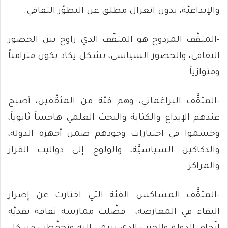
والإبداعيَّة، بدون انعزال مطلق عن التطوّر الثقافي.
-المثقَّف المزدوج هو المثقّف الذي زاوج بين الحضور
الثقافي، والحضور السياسي، بشكل يكاد يكون متزامناً
ومتوازياً.
-المثقَّف البراغماتي، وهم فئة من المثقّفين، أصبح
عندهم الإبداع والكتابة والبحث العلمي هاجساً ثانوياً،
وحسموا في اختيارات وجودهم ضمن أجهزة الدولة،
والدكاكين السياسيَّة، والولوج إلى دواليب القرار
والمراكز.
-المثقَّف المشاكس الفئة التي اختارت عن إصرار
البقاء في المعارضة، فضَّلت ممارسة ثقافة نقديَّة