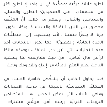
نظره علاقة مركَّبة ومعقَّدة في آن واحد إذ تطرح أكثر
من استفهام، على الصعيدين: النظري والعملي،
والسياسي والثقافي، ويفهم من كلامه أنَّ المثقَّف
محصور بين اثنين: الثقافة والسياسة، ويكاد يكون
جزءًا لا يتجزّأ منهما ، لأنه يستجيب إلى متطلَّبات
الحياة الماديَّة والمعنويَّة كما تكون الانتخابات أحد
هذه التجليات، التي تبرز دور المثقف، بوصفه مالكا
لرأس مال ثقافي، من حيث ممارسته لما يسميه
الباحث بعلم المتع الرمزيَّة من إبداع ونقد وفكر وبحث.
كما يحاول الكاتب أن يشخِّص ظاهرة الفساد في
العمليَّة السياسيَّة لاسيما في مرحلة الانتخابات
وماهي الآليات التي يمكن العمل بها لامتصاص
النزوعات الفرديَّة ورسم أفق مرشَّح مشترك