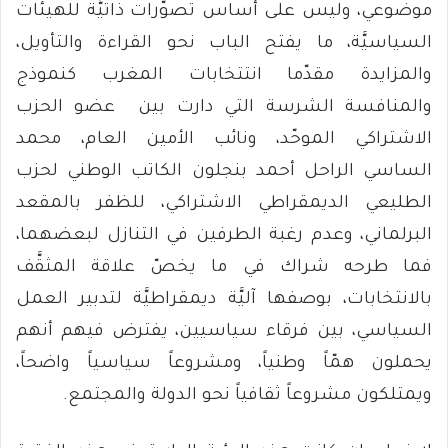
موضوعي، وليس على أساس تصوّرات ذاتيَّة للهيئات
السياسيَّة، ما يفتح الباب نحو القراءة والتأويل،
والمزايدة مقدّما انتتخابات المغرب كنموذج
والمنافسة الشرسة التي دارت بين عضو الحزب
الاشتراكي الموحّد، ونائب الأمين العام، محمد
الساسي الراحل أحمد بنجلون الكاتب الوطني لحزب
الطليعي الديمقراطي الاشتراكي، للظفر بالمقعد
البرلماني، وعدم رغبة الطرفين في التنازل لبعضهما،
فما طرحه شراك في ما يخصّ علاقة المثقَّف
بالانتخابات، بوصفها آليَّة ديمقراطيَّة لتدبير العمل
السياسي، بين فرقاء سياسيين، يفترض فيهم أنهم
يحملون همّاً وطنياً، ومشروعاً سياسياً واضحاً،
ويمتلكون مشروعاً ثقافياً نحو الدولة والمجتمع.