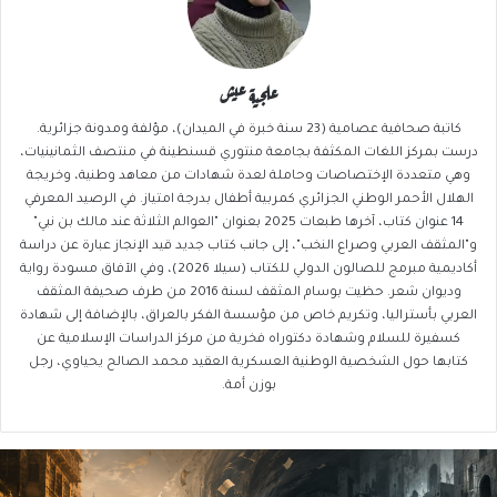
علجية عيش
كاتبة صحافية عصامية (23 سنة خبرة في الميدان)، مؤلفة ومدونة جزائرية.
درست بمركز اللغات المكثفة بجامعة منتوري قسنطينة في منتصف الثمانينيات،
وهي متعددة الإختصاصات وحاملة لعدة شهادات من معاهد وطنية، وخريجة
الهلال الأحمر الوطني الجزائري كمربية أطفال بدرجة امتياز. في الرصيد المعرفي
14 عنوان كتاب، آخرها طبعات 2025 بعنوان "العوالم الثلاثة عند مالك بن نبي"
و"المثقف العربي وصراع النخب"، إلى جانب كتاب جديد قيد الإنجاز عبارة عن دراسة
أكاديمية مبرمج للصالون الدولي للكتاب (سيلا 2026)، وفي الآفاق مسودة رواية
وديوان شعر. حظيت بوسام المثقف لسنة 2016 من طرف صحيفة المثقف
العربي بأستراليا، وتكريم خاص من مؤسسة الفكر بالعراق، بالإضافة إلى شهادة
كسفيرة للسلام وشهادة دكتوراه فخرية من مركز الدراسات الإسلامية عن
كتابها حول الشخصية الوطنية العسكرية العقيد محمد الصالح يحياوي، رجل
بوزن أمة.