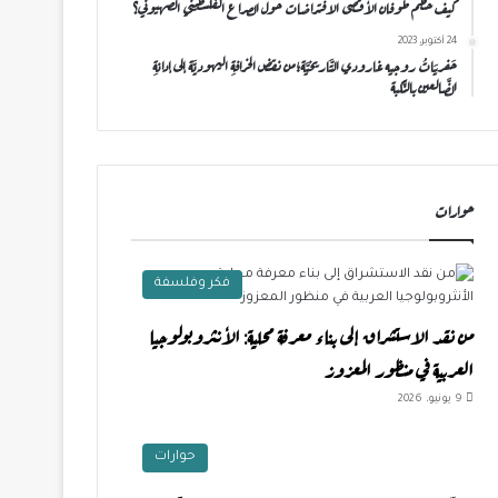
كيف حطَّم طوفان الأقصى الافتراضات حول الصراع الفلسطيني الصهيوني؟
24 أكتوبر، 2023
حَفريَاتُ روجيه غارودي التَّاريخيَّة؛من نقضِ الخرافةِ اليهوديَّة إلى إدانةِ
الضَّالعين بالنَّكبة
حوارات
فكر وفلسفة
من نقد الاستشراق إلى بناء معرفة محلية: الأنثروبولوجيا
العربية في منظور المعزوز
9 يونيو، 2026
حوارات