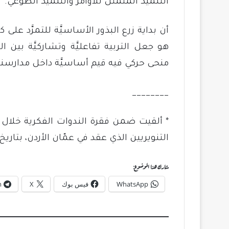
التلميذ المتمثّل للأوامر والتلميذ الطوعي.
أن بداية زرع البذور الأساسيَّة للتمرَّد عل
هو جعل التربية تفاعليَّة وتشاركيَّة بين 
منحى حركي فيه قيم أساسيَّة داخل مدارسنا
________
* ألقيت ضمن فقرة الندوات الفكرية خلال ال
التنويريين الذي عقد في عمّان الأردن، بتاريخ 23 نوفمبر 2019
شارك هذا الموضوع:
WhatsApp
فيس بوك
X
m