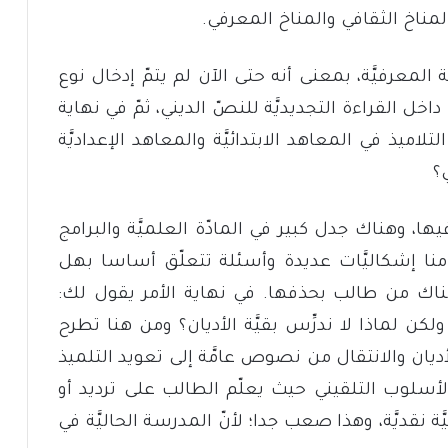
المناخ الثقافي والمناخ المعرفي.
المعرفيَّة، بمعنى أنه حتى الآن لم يتمّ إدخال نوع
 داخل القراءة التجديديَّة للنصّ الديني، ثمّ في نهاية
لاميذ في المعاهد الابتدائيَّة والمعاهد الإعداديَّة
ي؟
ا، وهناك جدل كبير في المادّة العلميَّة والبرامج
امنا إشكاليَّات عديدة وأسئلة تتعلّق أساسا بهل
 هناك من طالب بحذفها. في نهاية الأمر يقول لك:
 ولكن لماذا لا ندرِّس بقيَّة الأديان؟ ومن هنا تطرح
ديان والانتقال من نصوص عامَّة إلى تعويد التلميذ
سلوب التلقيني حيث يعلّم الطالب على ترديد أو
ة نقديَّة، وهذا صعب جدا؛ لأنّ المدرسة الحاليَّة في