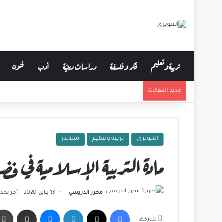
تربية وتعليم
فكر وفلسفة
دراسات دينية
أدب
فنون
جديد المقالات
التنويري
تربية وتعليم
سلايدر
مادة التربية الإسلامية في 
محرز الدريسي
13 يناير، 2020
آخر تحديث: 13 ينا
فيسبوك
‫X
لينكدإن
ماسنجر
مشاركة عبر البريد
شاركها