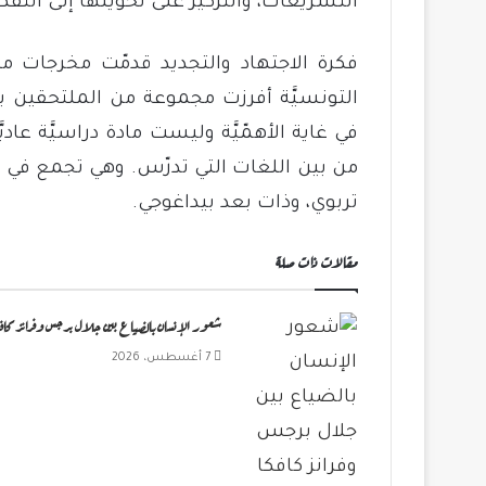
التشريعات، والتركيز على تحويلها إلى التفكي
التونسيَّة أفرزت مجموعة من الملتحقين بشبك
في غاية الأهمّيَّة وليست مادة دراسيَّة عاد
من بين اللغات التي تدرّس. وهي تجمع في 
تربوي، وذات بعد بيداغوجي.
مقالات ذات صلة
شعور الإنسان بالضياع بين جلال برجس وفرانز كافك
7 أغسطس، 2026